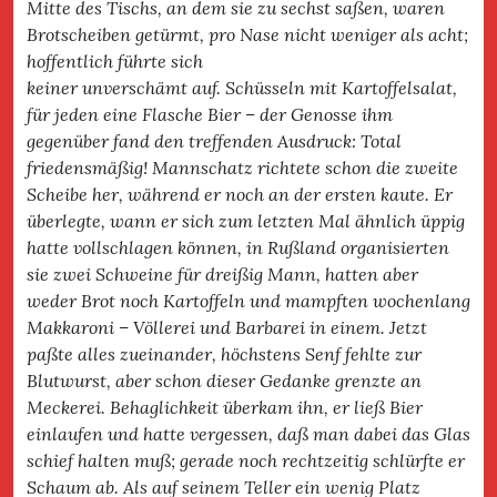
Mitte des Tischs, an dem sie zu sechst saßen, waren
Brotscheiben getürmt, pro Nase nicht weniger als acht;
hoffentlich führte sich
keiner unverschämt auf. Schüsseln mit Kartoffelsalat,
für jeden eine Flasche Bier – der Genosse ihm
gegenüber fand den treffenden Ausdruck: Total
friedensmäßig! Mannschatz richtete schon die zweite
Scheibe her, während er noch an der ersten kaute. Er
überlegte, wann er sich zum letzten Mal ähnlich üppig
hatte vollschlagen können, in Rußland organisierten
sie zwei Schweine für dreißig Mann, hatten aber
weder Brot noch Kartoffeln und mampften wochenlang
Makkaroni – Völlerei und Barbarei in einem. Jetzt
paßte alles zueinander, höchstens Senf fehlte zur
Blutwurst, aber schon dieser Gedanke grenzte an
Meckerei. Behaglichkeit überkam ihn, er ließ Bier
einlaufen und hatte vergessen, daß man dabei das Glas
schief halten muß; gerade noch rechtzeitig schlürfte er
Schaum ab. Als auf seinem Teller ein wenig Platz