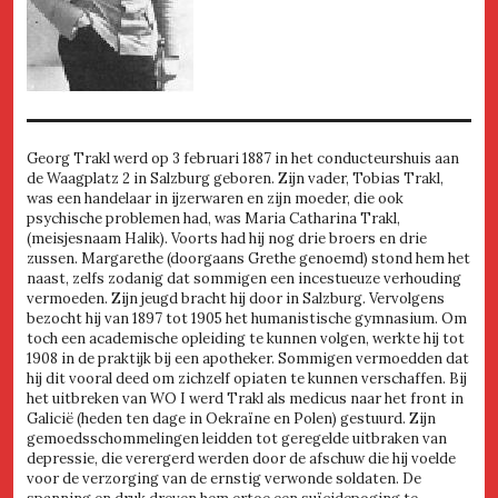
Georg Trakl werd op 3 februari 1887 in het conducteurshuis aan
de Waagplatz 2 in Salzburg geboren. Zijn vader, Tobias Trakl,
was een handelaar in ijzerwaren en zijn moeder, die ook
psychische problemen had, was Maria Catharina Trakl,
(meisjesnaam Halik). Voorts had hij nog drie broers en drie
zussen. Margarethe (doorgaans Grethe genoemd) stond hem het
naast, zelfs zodanig dat sommigen een incestueuze verhouding
vermoeden. Zijn jeugd bracht hij door in Salzburg. Vervolgens
bezocht hij van 1897 tot 1905 het humanistische gymnasium. Om
toch een academische opleiding te kunnen volgen, werkte hij tot
1908 in de praktijk bij een apotheker. Sommigen vermoedden dat
hij dit vooral deed om zichzelf opiaten te kunnen verschaffen. Bij
het uitbreken van WO I werd Trakl als medicus naar het front in
Galicië (heden ten dage in Oekraïne en Polen) gestuurd. Zijn
gemoedsschommelingen leidden tot geregelde uitbraken van
depressie, die verergerd werden door de afschuw die hij voelde
voor de verzorging van de ernstig verwonde soldaten. De