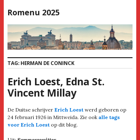
Skip
Romenu 2025
to
content
TAG:
HERMAN DE CONINCK
Erich Loest, Edna St.
Vincent Millay
De Duitse schrijver
Erich Loest
werd geboren op
24 februari 1926 in Mittweida. Zie ook
alle tags
voor Erich Loest
op dit blog.
Uit:
Sommergewitter