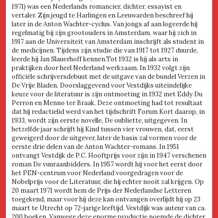
1971) was een Nederlands romancier, dichter, essayist en
vertaler. Zijn jeugd te Harlingen en Leeuwarden beschreef hij
later in de Anton Wachter-cyclus. Van jongs af aan logeerde hij
regelmatig bij zijn grootouders in Amsterdam, waar hij zich in
1917 aan de Universiteit van Amsterdam inschrijft als student in
de medicijnen. Tijdens zijn studie die van 1917 tot 1927 duurde,
leerde hij Jan Slauerhoff kennen.Tot 1932 is hij als arts in
praktijken door heel Nederland werkzaam. In 1932 volgt zijn
officiële schrijversdebuut met de uitgave van de bundel Verzen in
De Vrije Bladen. Doorslaggevend voor Vestdijks uiteindelijke
keuze voor de literatuur is zijn ontmoeting in 1932 met Eddy Du
Perron en Menno ter Braak. Deze ontmoeting had tot resultaat
dat hij redactielid werd van het tijdschrift Forum Kort daarop, in
1933, wordt zijn eerste novelle, De oubliette, uitgegeven. In
hetzelfde jaar schrijft hij Kind tussen vier vrouwen, dat, eerst
geweigerd door de uitgever, later de basis zal vormen voor de
eerste drie delen van de Anton Wachter-romans. In 1951
ontvangt Vestdijk de P.C. Hooftprijs voor zijn in 1947 verschenen
roman De vuuraanbidders. In 1957 wordt hij voor het eerst door
het PEN-centrum voor Nederland voorgedragen voor de
Nobelprijs voor de Literatuur, die hij echter nooit zal krijgen. Op
20 maart 1971 wordt hem de Prijs der Nederlandse Letteren
toegekend, maar voor hij deze kan ontvangen overlijdt hij op 23
maart te Utrecht op 72-jarige leeftijd. Vestdijk was auteur van ca.
200 boeken. Vanwege deze enorme productie noemde de dichter