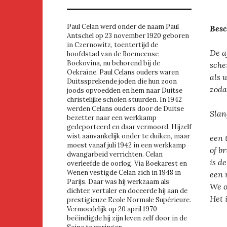
Paul Celan werd onder de naam Paul
Besc
Antschel op 23 november 1920 geboren
in Czernowitz, toentertijd de
De a
hoofdstad van de Roemeense
Boekovina, nu behorend bij de
sche
Oekraïne. Paul Celans ouders waren
als 
Duitssprekende joden die hun zoon
zoda
joods opvoedden en hem naar Duitse
christelijke scholen stuurden. In 1942
werden Celans ouders door de Duitse
Slan
bezetter naar een werkkamp
gedeporteerd en daar vermoord. Hijzelf
wist aanvankelijk onder te duiken, maar
een 
moest vanaf juli 1942 in een werkkamp
of b
dwangarbeid verrichten. Celan
is d
overleefde de oorlog. Via Boekarest en
Wenen vestigde Celan zich in 1948 in
een 
Parijs. Daar was hij werkzaam als
We o
dichter, vertaler en doceerde hij aan de
Het 
prestigieuze Ecole Normale Supérieure.
Vermoedelijk op 20 april 1970
beëindigde hij zijn leven zelf door in de