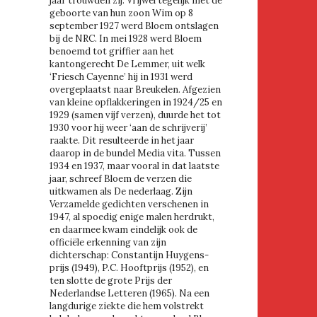
jaar trouwden zij. Vrijwel tegelijk met de
geboorte van hun zoon Wim op 8
september 1927 werd Bloem ontslagen
bij de NRC. In mei 1928 werd Bloem
benoemd tot griffier aan het
kantongerecht De Lemmer, uit welk
‘Friesch Cayenne’ hij in 1931 werd
overgeplaatst naar Breukelen. Afgezien
van kleine opflakkeringen in 1924/25 en
1929 (samen vijf verzen), duurde het tot
1930 voor hij weer ‘aan de schrijverij’
raakte. Dit resulteerde in het jaar
daarop in de bundel Media vita. Tussen
1934 en 1937, maar vooral in dat laatste
jaar, schreef Bloem de verzen die
uitkwamen als De nederlaag. Zijn
Verzamelde gedichten verschenen in
1947, al spoedig enige malen herdrukt,
en daarmee kwam eindelijk ook de
officiële erkenning van zijn
dichterschap: Constantijn Huygens-
prijs (1949), P.C. Hooftprijs (1952), en
ten slotte de grote Prijs der
Nederlandse Letteren (1965). Na een
langdurige ziekte die hem volstrekt