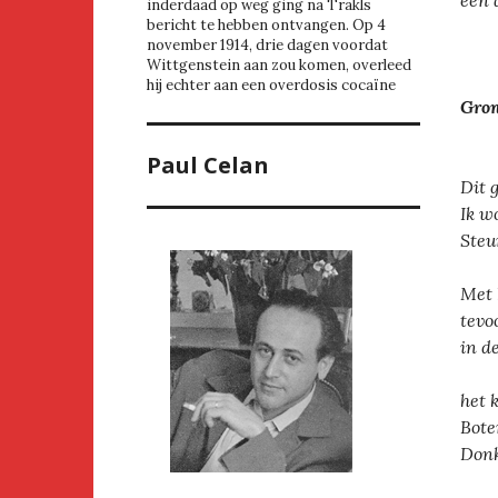
een 
inderdaad op weg ging na Trakls
bericht te hebben ontvangen. Op 4
november 1914, drie dagen voordat
Wittgenstein aan zou komen, overleed
hij echter aan een overdosis cocaïne
Gro
voo
Paul Celan
Dit 
Ik w
Steu
Met 
tevoo
in d
het 
Bote
Donk