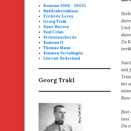
Romenu 2006 - 20025
Buddenbrookhaus
Steh
Frédéric Leroy
dann
Georg Trakl
Hans Warren
Und 
Paul Celan
dann
Perlentaucher.de
Zu K
Romenu II
Thomas Mann
verkl
Roumen Vertalingen
Literair Nederland
Natü
mit 
Trin
Georg Trakl
bei 
nimm
Besc
Bist
lass’
Du e