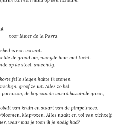
afdruk van een hand op een lichaam.
nd
r Idwer de la Parra
gebed is een verwijt.
oelde de grond om, mengde hem met lucht.
nde op de steel, amechtig.
korte felle slagen hakte ik stenen
rschijn, groef ze uit. Alles zo hel
e pornozon, de kop van de woerd bazuinde groen,
kobalt van kruin en staart van de pimpelmees.
rbloemen, klaprozen. Alles naakt en vol van zichzelf.
er, waar was je toen ik je nodig had?