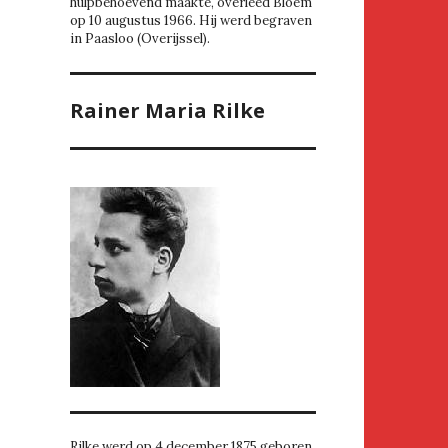
hulpbehoevend maakte, overleed Bloem
op 10 augustus 1966. Hij werd begraven
in Paasloo (Overijssel).
Rainer Maria Rilke
Rilke werd op 4 december 1875 geboren