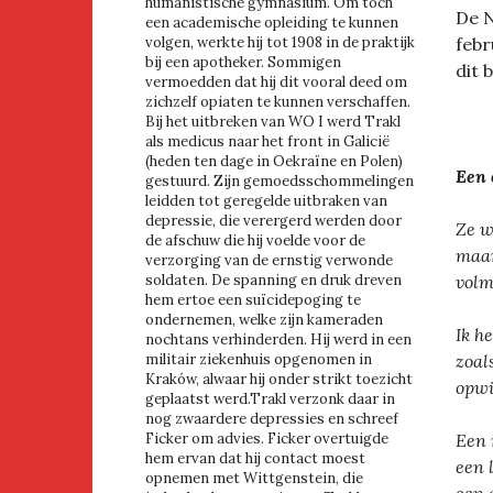
humanistische gymnasium. Om toch
De 
een academische opleiding te kunnen
volgen, werkte hij tot 1908 in de praktijk
febr
bij een apotheker. Sommigen
dit 
vermoedden dat hij dit vooral deed om
zichzelf opiaten te kunnen verschaffen.
Bij het uitbreken van WO I werd Trakl
als medicus naar het front in Galicië
(heden ten dage in Oekraïne en Polen)
Een 
gestuurd. Zijn gemoedsschommelingen
leidden tot geregelde uitbraken van
depressie, die verergerd werden door
Ze w
de afschuw die hij voelde voor de
maar
verzorging van de ernstig verwonde
soldaten. De spanning en druk dreven
volm
hem ertoe een suïcidepoging te
ondernemen, welke zijn kameraden
Ik h
nochtans verhinderden. Hij werd in een
militair ziekenhuis opgenomen in
zoal
Kraków, alwaar hij onder strikt toezicht
opwi
geplaatst werd.Trakl verzonk daar in
nog zwaardere depressies en schreef
Ficker om advies. Ficker overtuigde
Een 
hem ervan dat hij contact moest
een 
opnemen met Wittgenstein, die