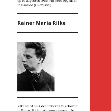
op 10 augustus 1966. Hij werd begraven
in Paasloo (Overijssel).
Rainer Maria Rilke
Rilke werd op 4 december 1875 geboren
in Praag. Hij had al naam gemaakt als