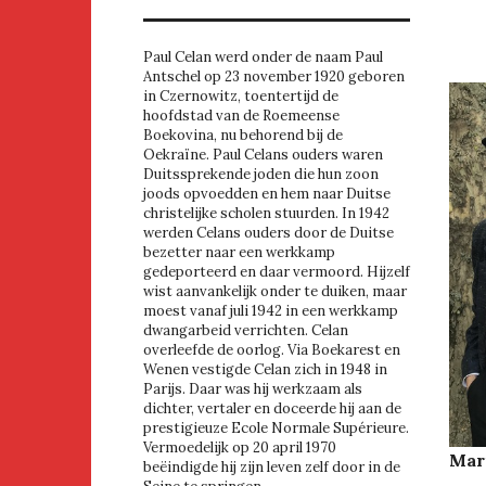
Paul Celan werd onder de naam Paul
Antschel op 23 november 1920 geboren
in Czernowitz, toentertijd de
hoofdstad van de Roemeense
Boekovina, nu behorend bij de
Oekraïne. Paul Celans ouders waren
Duitssprekende joden die hun zoon
joods opvoedden en hem naar Duitse
christelijke scholen stuurden. In 1942
werden Celans ouders door de Duitse
bezetter naar een werkkamp
gedeporteerd en daar vermoord. Hijzelf
wist aanvankelijk onder te duiken, maar
moest vanaf juli 1942 in een werkkamp
dwangarbeid verrichten. Celan
overleefde de oorlog. Via Boekarest en
Wenen vestigde Celan zich in 1948 in
Parijs. Daar was hij werkzaam als
dichter, vertaler en doceerde hij aan de
prestigieuze Ecole Normale Supérieure.
Vermoedelijk op 20 april 1970
Mar
beëindigde hij zijn leven zelf door in de