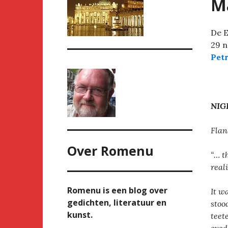
Ma
De E
29 n
Pet
NIG
Flan
Over
Romenu
“… t
real
Romenu is een blog over
It w
gedichten, literatuur en
stood
kunst.
teet