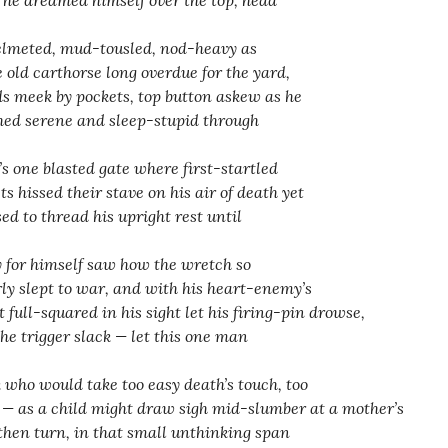
 he dreamed himself over the top, head
lmeted, mud-tousled, nod-heavy as
 old carthorse long overdue for the yard,
s meek by pockets, top button askew as he
hed serene and sleep-stupid through
’s one blasted gate where first-startled
ts hissed their stave on his air of death yet
sed to thread his upright rest until
y for himself saw how the wretch so
rly slept to war, and with his heart-enemy’s
t full-squared in his sight let his firing-pin drowse,
 the trigger slack — let this one man
 who would take too easy death’s touch, too
 — as a child might draw sigh mid-slumber at a mother’s
 then turn, in that small unthinking span