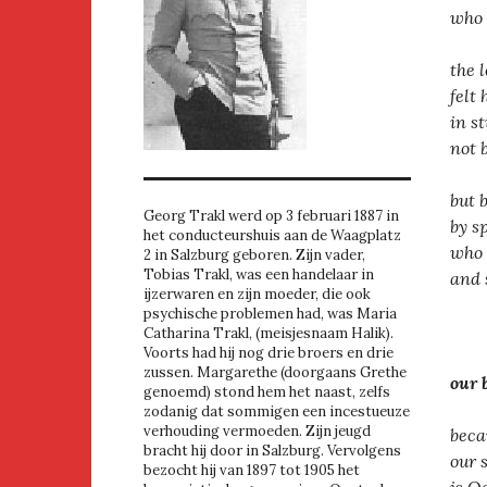
who 
the 
felt
in s
not 
but 
Georg Trakl werd op 3 februari 1887 in
by s
het conducteurshuis aan de Waagplatz
who 
2 in Salzburg geboren. Zijn vader,
Tobias Trakl, was een handelaar in
and 
ijzerwaren en zijn moeder, die ook
psychische problemen had, was Maria
Catharina Trakl, (meisjesnaam Halik).
Voorts had hij nog drie broers en drie
zussen. Margarethe (doorgaans Grethe
our 
genoemd) stond hem het naast, zelfs
zodanig dat sommigen een incestueuze
verhouding vermoeden. Zijn jeugd
beca
bracht hij door in Salzburg. Vervolgens
our 
bezocht hij van 1897 tot 1905 het