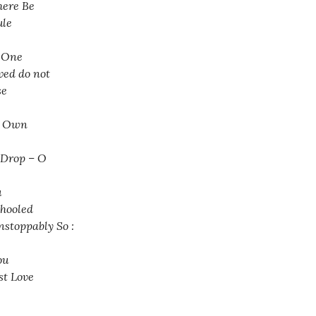
there Be
ule
 One
ved do not
se
r Own
 Drop – O
u
hooled
nstoppably So :
ou
st Love