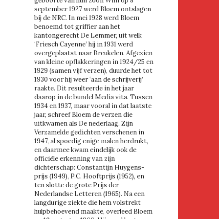
geboorte van hun zoon Wim op 8
september 1927 werd Bloem ontslagen
bij de NRC. In mei 1928 werd Bloem
benoemd tot griffier aan het
kantongerecht De Lemmer, uit welk
‘Friesch Cayenne’ hij in 1931 werd
overgeplaatst naar Breukelen. Afgezien
van kleine opflakkeringen in 1924/25 en
1929 (samen vijf verzen), duurde het tot
1930 voor hij weer ‘aan de schrijverij’
raakte. Dit resulteerde in het jaar
daarop in de bundel Media vita. Tussen
1934 en 1937, maar vooral in dat laatste
jaar, schreef Bloem de verzen die
uitkwamen als De nederlaag. Zijn
Verzamelde gedichten verschenen in
1947, al spoedig enige malen herdrukt,
en daarmee kwam eindelijk ook de
officiële erkenning van zijn
dichterschap: Constantijn Huygens-
prijs (1949), P.C. Hooftprijs (1952), en
ten slotte de grote Prijs der
Nederlandse Letteren (1965). Na een
langdurige ziekte die hem volstrekt
hulpbehoevend maakte, overleed Bloem