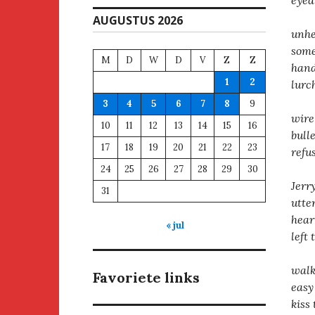
eyed
AUGUSTUS 2026
unhe
some
M
D
W
D
V
Z
Z
hand
1
2
lurc
3
4
5
6
7
8
9
wire
10
11
12
13
14
15
16
bulle
17
18
19
20
21
22
23
refu
24
25
26
27
28
29
30
Jerr
31
utte
hear
« jul
left
walk
Favoriete links
easy
kiss