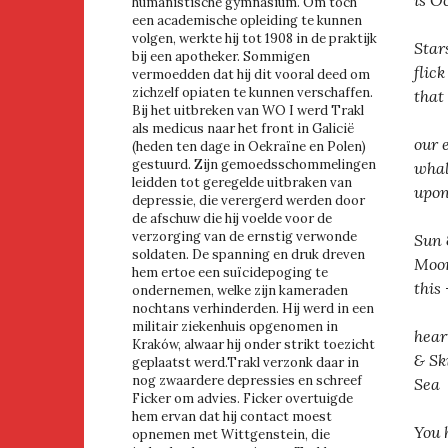
is O
humanistische gymnasium. Om toch
een academische opleiding te kunnen
volgen, werkte hij tot 1908 in de praktijk
Star
bij een apotheker. Sommigen
flic
vermoedden dat hij dit vooral deed om
zichzelf opiaten te kunnen verschaffen.
that
Bij het uitbreken van WO I werd Trakl
als medicus naar het front in Galicië
our 
(heden ten dage in Oekraïne en Polen)
gestuurd. Zijn gemoedsschommelingen
whal
leidden tot geregelde uitbraken van
upon
depressie, die verergerd werden door
de afschuw die hij voelde voor de
verzorging van de ernstig verwonde
Sun
soldaten. De spanning en druk dreven
Moon
hem ertoe een suïcidepoging te
this
ondernemen, welke zijn kameraden
nochtans verhinderden. Hij werd in een
militair ziekenhuis opgenomen in
hear
Kraków, alwaar hij onder strikt toezicht
& Sk
geplaatst werd.Trakl verzonk daar in
nog zwaardere depressies en schreef
Sea
Ficker om advies. Ficker overtuigde
hem ervan dat hij contact moest
You 
opnemen met Wittgenstein, die