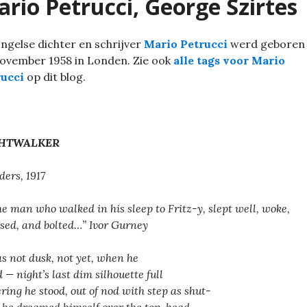
rio Petrucci, George Szirtes
ngelse dichter en schrijver
Mario Petrucci
werd geboren
ovember 1958 in Londen. Zie ook
alle tags voor Mario
rucci
op dit blog.
HTWALKER
ders, 1917
he man who walked in his sleep to Fritz-y, slept well, woke,
ised, and bolted…” Ivor Gurney
as not dusk, not yet, when he
 — night’s last dim silhouette full
ering he stood, out of nod with step as shut-