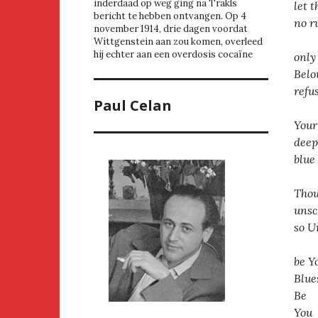
inderdaad op weg ging na Trakls
let 
bericht te hebben ontvangen. Op 4
no r
november 1914, drie dagen voordat
Wittgenstein aan zou komen, overleed
hij echter aan een overdosis cocaïne
only
Belo
refu
Paul Celan
You
deep
blue
Tho
unsc
so U
be Y
Blue
Be
You