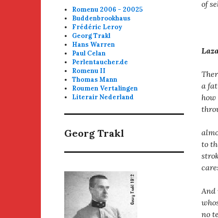
of se
Romenu 2006 - 20025
Buddenbrookhaus
Frédéric Leroy
Georg Trakl
Hans Warren
Laz
Paul Celan
Perlentaucher.de
Romenu II
Ther
Thomas Mann
a fa
Roumen Vertalingen
how 
Literair Nederland
throu
Georg Trakl
almo
to t
strok
care
And 
whos
no t