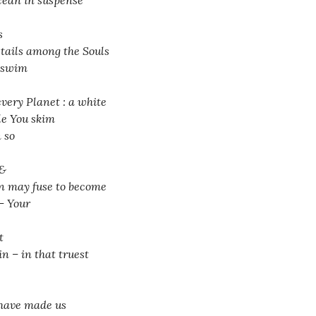
cean in suspense
s
k tails among the Souls
 swim
every Planet : a white
e You skim
 so
 &
 may fuse to become
 – Your
t
in – in that truest
have made us