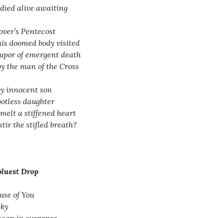
died alive awaiting
lover’s Pentecost
 his doomed body visited
tupor of emergent death
by the man of the Cross
by innocent son
potless daughter
melt a stiffened heart
stir the stifled breath?
bluest Drop
use of You
sky