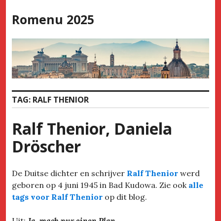
Skip
Romenu 2025
to
content
TAG:
RALF THENIOR
Ralf Thenior, Daniela
Dröscher
De Duitse dichter en schrijver
Ralf Thenior
werd
geboren op 4 juni 1945 in Bad Kudowa. Zie ook
alle
tags voor Ralf Thenior
op dit blog.
Uit:
Ja, mach nur einen Plan