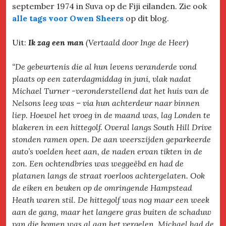
september 1974 in Suva op de Fiji eilanden. Zie ook
alle tags voor Owen Sheers
op dit blog.
Uit:
Ik zag een man
(Vertaald door Inge de Heer)
“De gebeurtenis die al hun levens veranderde vond
plaats op een zaterdagmiddag in juni, vlak nadat
Michael Turner -veronderstellend dat het huis van de
Nelsons leeg was – via hun achterdeur naar binnen
liep. Hoewel het vroeg in de maand was, lag Londen te
blakeren in een hittegolf. Overal langs South Hill Drive
stonden ramen open. De aan weerszijden geparkeerde
auto’s voelden heet aan, de naden ervan tikten in de
zon. Een ochtendbries was weggeëbd en had de
platanen langs de straat roerloos achtergelaten. Ook
de eiken en beuken op de omringende Hampstead
Heath waren stil. De hittegolf was nog maar een week
aan de gang, maar het langere gras buiten de schaduw
van die bomen was al aan het vergelen. Michael had de