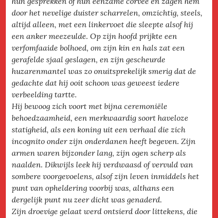
hun gesprekken of hun eenzame corvee en zagen hem
door het nevelige duister scharrelen, omzichtig, steels,
altijd alleen, met een linkervoet die sleepte alsof hij
een anker meezeulde. Op zijn hoofd prijkte een
verfomfaaide bolhoed, om zijn kin en hals zat een
gerafelde sjaal geslagen, en zijn gescheurde
huzarenmantel was zo onuitsprekelijk smerig dat de
gedachte dat hij ooit schoon was geweest iedere
verbeelding tartte.
Hij bewoog zich voort met bijna ceremoniële
behoedzaamheid, een merkwaardig soort haveloze
statigheid, als een koning uit een verhaal die zich
incognito onder zijn onderdanen heeft begeven. Zijn
armen waren bijzonder lang, zijn ogen scherp als
naalden. Dikwijls leek hij verdwaasd of vervuld van
sombere voorgevoelens, alsof zijn leven inmiddels het
punt van opheldering voorbij was, althans een
dergelijk punt nu zeer dicht was genaderd.
Zijn droevige gelaat werd ontsierd door littekens, die