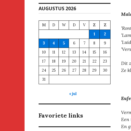
AUGUSTUS 2026
Mal
M
D
W
D
V
Z
Z
‘Ron
1
2
‘Lam
‘Luid
3
4
5
6
7
8
9
‘Ver
10
11
12
13
14
15
16
17
18
19
20
21
22
23
Dit 
Ze k
24
25
26
27
28
29
30
31
« jul
Eufe
Verm
Favoriete links
Een 
En g