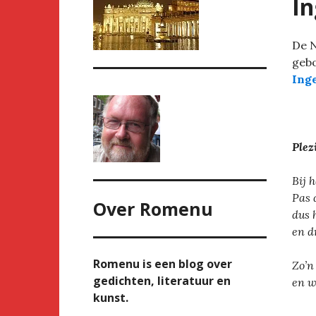
In
De N
gebo
Ing
Plez
Bij 
Pas 
Over
Romenu
dus h
en d
Romenu is een blog over
Zo’n
gedichten, literatuur en
en w
kunst.