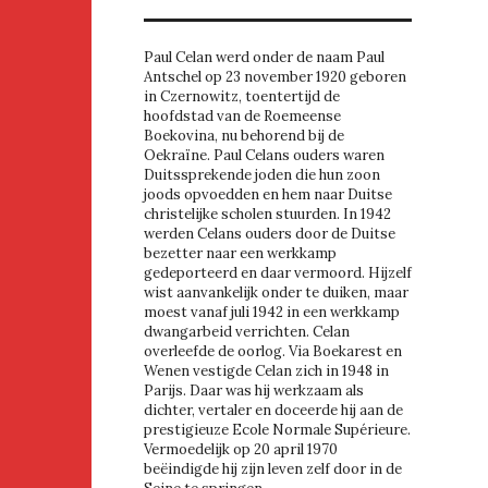
Paul Celan werd onder de naam Paul
Antschel op 23 november 1920 geboren
in Czernowitz, toentertijd de
hoofdstad van de Roemeense
Boekovina, nu behorend bij de
Oekraïne. Paul Celans ouders waren
Duitssprekende joden die hun zoon
joods opvoedden en hem naar Duitse
christelijke scholen stuurden. In 1942
werden Celans ouders door de Duitse
bezetter naar een werkkamp
gedeporteerd en daar vermoord. Hijzelf
wist aanvankelijk onder te duiken, maar
moest vanaf juli 1942 in een werkkamp
dwangarbeid verrichten. Celan
overleefde de oorlog. Via Boekarest en
Wenen vestigde Celan zich in 1948 in
Parijs. Daar was hij werkzaam als
dichter, vertaler en doceerde hij aan de
prestigieuze Ecole Normale Supérieure.
Vermoedelijk op 20 april 1970
beëindigde hij zijn leven zelf door in de