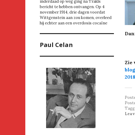
inderdaad op weg ging na Trakls
bericht te hebben ontvangen. Op 4
november 1914, drie dagen voordat
Wittgenstein aan zou komen, overleed
hij echter aan een overdosis cocaïne
Dann
Paul Celan
Zie 
blog
2018
Post
Post
Tagg
Leav