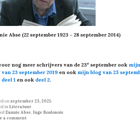
ie Abse (22 september 1923 – 28 september 2014)
e
voor nog meer schrijvers van de 23
september ook
mij
 van 23 september 2019
en ook
mijn blog van 23 septem
 deel 1
en ook
deel 2
.
ed on
september 23, 2025
ed in
Literatuur
ed
Dannie Abse
,
Inge Boulonois
e a comment