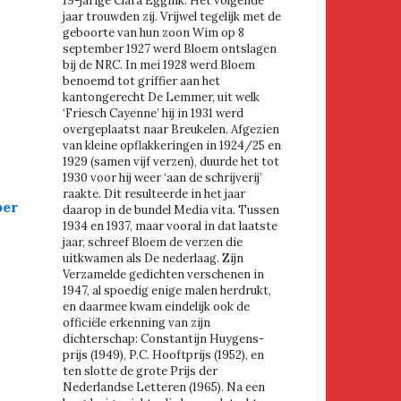
19-jarige Clara Eggink. Het volgende
jaar trouwden zij. Vrijwel tegelijk met de
geboorte van hun zoon Wim op 8
september 1927 werd Bloem ontslagen
bij de NRC. In mei 1928 werd Bloem
benoemd tot griffier aan het
kantongerecht De Lemmer, uit welk
‘Friesch Cayenne’ hij in 1931 werd
overgeplaatst naar Breukelen. Afgezien
van kleine opflakkeringen in 1924/25 en
1929 (samen vijf verzen), duurde het tot
1930 voor hij weer ‘aan de schrijverij’
n
raakte. Dit resulteerde in het jaar
ber
daarop in de bundel Media vita. Tussen
1934 en 1937, maar vooral in dat laatste
jaar, schreef Bloem de verzen die
uitkwamen als De nederlaag. Zijn
Verzamelde gedichten verschenen in
1947, al spoedig enige malen herdrukt,
en daarmee kwam eindelijk ook de
officiële erkenning van zijn
dichterschap: Constantijn Huygens-
prijs (1949), P.C. Hooftprijs (1952), en
ten slotte de grote Prijs der
Nederlandse Letteren (1965). Na een