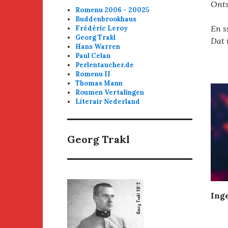
Onts
Romenu 2006 - 20025
Buddenbrookhaus
En s
Frédéric Leroy
Georg Trakl
Dat 
Hans Warren
Paul Celan
Perlentaucher.de
Romenu II
Thomas Mann
Roumen Vertalingen
Literair Nederland
Georg Trakl
Inge