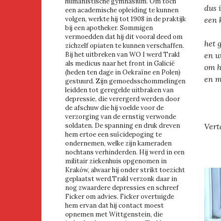
humanistische gymnasium. Om toch
dus 
een academische opleiding te kunnen
een 
volgen, werkte hij tot 1908 in de praktijk
bij een apotheker. Sommigen
vermoedden dat hij dit vooral deed om
het 
zichzelf opiaten te kunnen verschaffen.
en w
Bij het uitbreken van WO I werd Trakl
als medicus naar het front in Galicië
om h
(heden ten dage in Oekraïne en Polen)
en m
gestuurd. Zijn gemoedsschommelingen
leidden tot geregelde uitbraken van
depressie, die verergerd werden door
de afschuw die hij voelde voor de
verzorging van de ernstig verwonde
Vert
soldaten. De spanning en druk dreven
hem ertoe een suïcidepoging te
ondernemen, welke zijn kameraden
nochtans verhinderden. Hij werd in een
militair ziekenhuis opgenomen in
Kraków, alwaar hij onder strikt toezicht
geplaatst werd.Trakl verzonk daar in
nog zwaardere depressies en schreef
Ficker om advies. Ficker overtuigde
hem ervan dat hij contact moest
opnemen met Wittgenstein, die