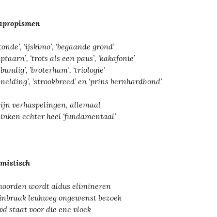
apropismen
tonde’, ‘ijskimo’, ‘begaande grond’
ptaarn’, ‘trots als een paus’, ‘kakafonie’
bundig’, ’broterham’, ‘triologie’
snelding’, ‘strookbreed’ en ‘prins bernhardhond’
zijn verhaspelingen, allemaal
linken echter heel ‘fundamentaal’
mistisch
oorden wordt aldus elimineren
inbraak leukweg ongewenst bezoek
vd staat voor die ene vloek