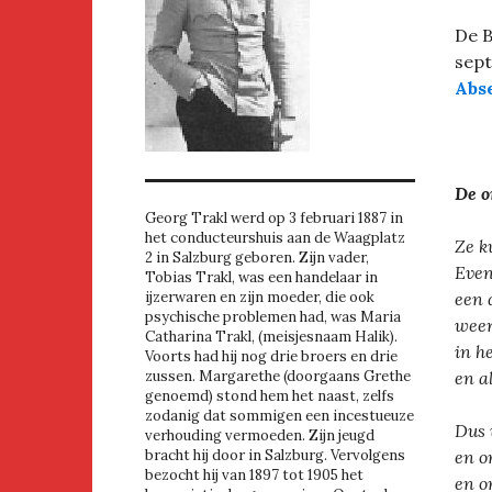
De B
sept
Abs
De 
Georg Trakl werd op 3 februari 1887 in
het conducteurshuis aan de Waagplatz
Ze k
2 in Salzburg geboren. Zijn vader,
Even
Tobias Trakl, was een handelaar in
een 
ijzerwaren en zijn moeder, die ook
psychische problemen had, was Maria
weer
Catharina Trakl, (meisjesnaam Halik).
in h
Voorts had hij nog drie broers en drie
en a
zussen. Margarethe (doorgaans Grethe
genoemd) stond hem het naast, zelfs
zodanig dat sommigen een incestueuze
Dus 
verhouding vermoeden. Zijn jeugd
en o
bracht hij door in Salzburg. Vervolgens
bezocht hij van 1897 tot 1905 het
en o