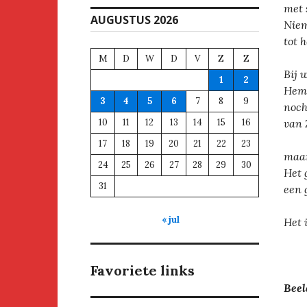
met 
AUGUSTUS 2026
Niem
tot 
M
D
W
D
V
Z
Z
Bij 
1
2
Hem 
3
4
5
6
7
8
9
noch
10
11
12
13
14
15
16
van 
17
18
19
20
21
22
23
maar
24
25
26
27
28
29
30
Het 
31
een g
« jul
Het i
Favoriete links
Beel