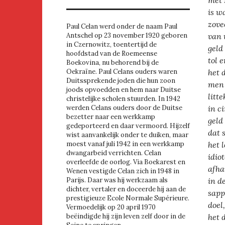
is w
zove
Paul Celan werd onder de naam Paul
van 
Antschel op 23 november 1920 geboren
in Czernowitz, toentertijd de
geld
hoofdstad van de Roemeense
tol 
Boekovina, nu behorend bij de
het 
Oekraïne. Paul Celans ouders waren
Duitssprekende joden die hun zoon
men 
joods opvoedden en hem naar Duitse
litte
christelijke scholen stuurden. In 1942
in ci
werden Celans ouders door de Duitse
bezetter naar een werkkamp
geld
gedeporteerd en daar vermoord. Hijzelf
dat 
wist aanvankelijk onder te duiken, maar
het 
moest vanaf juli 1942 in een werkkamp
dwangarbeid verrichten. Celan
idio
overleefde de oorlog. Via Boekarest en
afha
Wenen vestigde Celan zich in 1948 in
in d
Parijs. Daar was hij werkzaam als
dichter, vertaler en doceerde hij aan de
sapp
prestigieuze Ecole Normale Supérieure.
doel,
Vermoedelijk op 20 april 1970
het d
beëindigde hij zijn leven zelf door in de