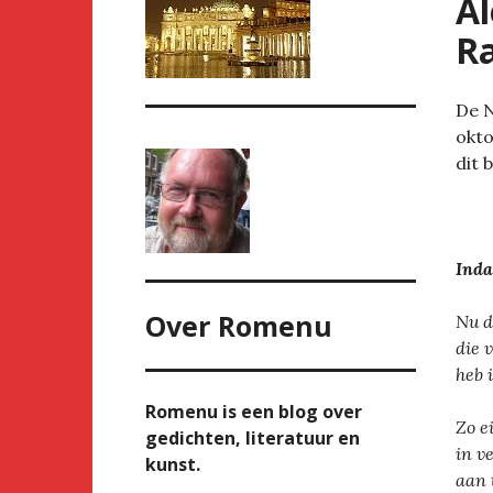
Al
R
De 
okto
dit 
Inda
Over
Romenu
Nu d
die 
heb 
Romenu is een blog over
Zo e
gedichten, literatuur en
in v
kunst.
aan 