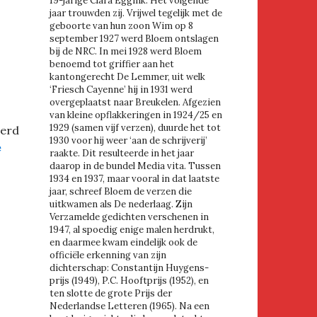
19-jarige Clara Eggink. Het volgende
jaar trouwden zij. Vrijwel tegelijk met de
geboorte van hun zoon Wim op 8
september 1927 werd Bloem ontslagen
bij de NRC. In mei 1928 werd Bloem
benoemd tot griffier aan het
kantongerecht De Lemmer, uit welk
‘Friesch Cayenne’ hij in 1931 werd
overgeplaatst naar Breukelen. Afgezien
van kleine opflakkeringen in 1924/25 en
1929 (samen vijf verzen), duurde het tot
erd
1930 voor hij weer ‘aan de schrijverij’
e
raakte. Dit resulteerde in het jaar
daarop in de bundel Media vita. Tussen
1934 en 1937, maar vooral in dat laatste
jaar, schreef Bloem de verzen die
uitkwamen als De nederlaag. Zijn
Verzamelde gedichten verschenen in
1947, al spoedig enige malen herdrukt,
en daarmee kwam eindelijk ook de
officiële erkenning van zijn
dichterschap: Constantijn Huygens-
prijs (1949), P.C. Hooftprijs (1952), en
ten slotte de grote Prijs der
Nederlandse Letteren (1965). Na een