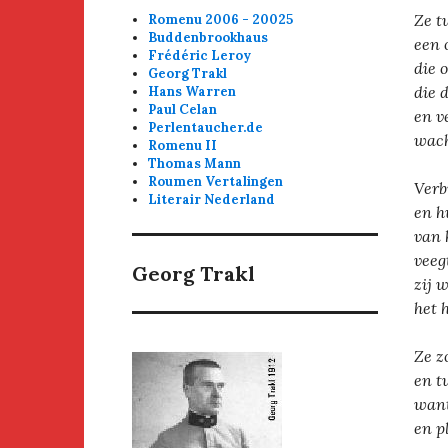
Ze t
Romenu 2006 - 20025
Buddenbrookhaus
een 
Frédéric Leroy
die 
Georg Trakl
die 
Hans Warren
Paul Celan
en v
Perlentaucher.de
wach
Romenu II
Thomas Mann
Roumen Vertalingen
Verb
Literair Nederland
en h
van 
veeg
Georg Trakl
zij 
het 
Ze z
en t
want
en p