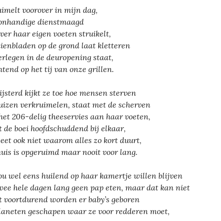
uimelt voorover in mijn dag,
onhandige dienstmaagd
over haar eigen voeten struikelt,
dienbladen op de grond laat kletteren
erlegen in de deuropening staat,
tend op het tij van onze grillen.
ijsterd kijkt ze toe hoe mensen sterven
uizen verkruimelen, staat met de scherven
het 206-delig theeservies aan haar voeten,
t de boei hoofdschuddend bij elkaar,
weet ook niet waarom alles zo kort duurt,
huis is opgeruimd maar nooit voor lang.
ou wel eens huilend op haar kamertje willen blijven
wee hele dagen lang geen pap eten, maar dat kan niet
 voortdurend worden er baby’s geboren
laneten geschapen waar ze voor redderen moet,