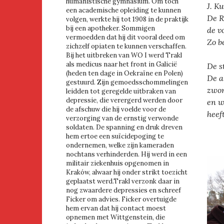
humanistische gymnasium. Om toch
J. K
een academische opleiding te kunnen
De R
volgen, werkte hij tot 1908 in de praktijk
bij een apotheker. Sommigen
de v
vermoedden dat hij dit vooral deed om
Zo b
zichzelf opiaten te kunnen verschaffen.
Bij het uitbreken van WO I werd Trakl
als medicus naar het front in Galicië
De s
(heden ten dage in Oekraïne en Polen)
De a
gestuurd. Zijn gemoedsschommelingen
zwom
leidden tot geregelde uitbraken van
depressie, die verergerd werden door
en w
de afschuw die hij voelde voor de
heeft
verzorging van de ernstig verwonde
soldaten. De spanning en druk dreven
hem ertoe een suïcidepoging te
ondernemen, welke zijn kameraden
nochtans verhinderden. Hij werd in een
militair ziekenhuis opgenomen in
Kraków, alwaar hij onder strikt toezicht
geplaatst werd.Trakl verzonk daar in
nog zwaardere depressies en schreef
Ficker om advies. Ficker overtuigde
hem ervan dat hij contact moest
opnemen met Wittgenstein, die