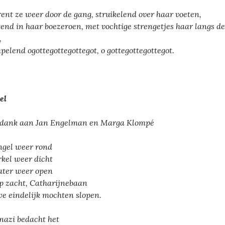
rent ze weer door de gang, struikelend over haar voeten,
end in haar boezeroen, met vochtige strengetjes haar langs de
,
elend ogottegottegottegot, o gottegottegottegot.
el
dank aan Jan Engelman en Marga Klompé
ngel weer rond
rkel weer dicht
ter weer open
p zacht, Catharijnebaan
we eindelijk mochten slopen.
nazi bedacht het