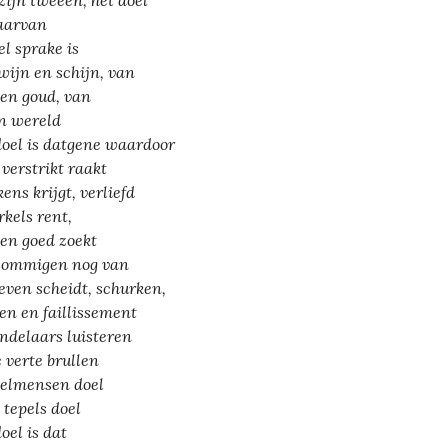
aarvan
el sprake is
wijn en schijn, van
 en goud, van
en wereld
doel is datgene waardoor
verstrikt raakt
kens krijgt, verliefd
rkels rent,
 en goed zoekt
sommigen nog van
leven scheidt, schurken,
ten en faillissement
ndelaars luisteren
e verte brullen
elmensen doel
 tepels doel
oel is dat