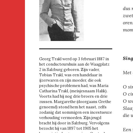
dus 
zwet
oren
momp
Sing
Georg Trakl werd op 3 februari 1887 in
het conducteurshuis aan de Waagplatz
2 in Salzburg geboren. Zijn vader,
Met 
Tobias Trakl, was een handelaar in
ijzerwaren en zijn moeder, die ook
psychische problemen had, was Maria
O si
Catharina Trakl, (meisjesnaam Halik).
O ci
Voorts had hij nog drie broers en drie
O wa
zussen. Margarethe (doorgaans Grethe
genoemd) stond hem het naast, zelfs
Slaa
zodanig dat sommigen een incestueuze
die 
verhouding vermoeden. Zijn jeugd
bracht hij door in Salzburg. Vervolgens
bezocht hij van 1897 tot 1905 het
Een 