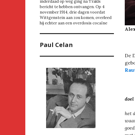
inderdaad op weg ging na Trakls
bericht te hebben ontvangen. Op 4
november 1914, drie dagen voordat
Wittgenstein aan zou komen, overleed
hij echter aan een overdosis cocaïne
Alex
Paul Celan
De D
gebo
Rau
doel
het d
waar
goed
met 