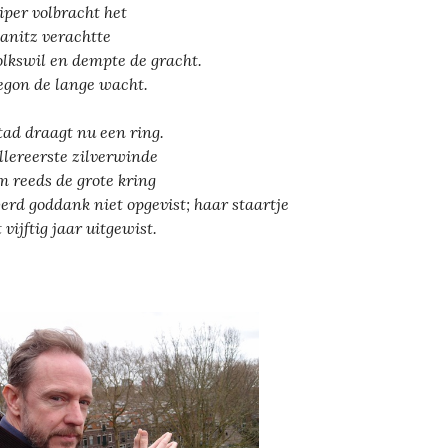
uiper volbracht het
anitz verachtte
olkswil en dempte de gracht.
egon de lange wacht.
tad draagt nu een ring.
llereerste zilverwinde
 reeds de grote kring
erd goddank niet opgevist; haar staartje
 vijftig jaar uitgewist.