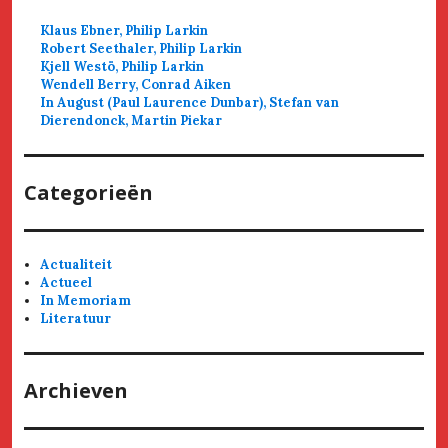
Klaus Ebner, Philip Larkin
Robert Seethaler, Philip Larkin
Kjell Westö, Philip Larkin
Wendell Berry, Conrad Aiken
In August (Paul Laurence Dunbar), Stefan van
Dierendonck, Martin Piekar
Categorieën
Actualiteit
Actueel
In Memoriam
Literatuur
Archieven