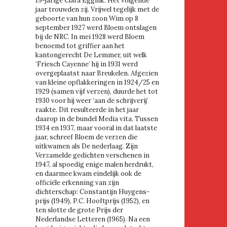
19-jarige Clara Eggink. Het volgende
jaar trouwden zij. Vrijwel tegelijk met de
geboorte van hun zoon Wim op 8
september 1927 werd Bloem ontslagen
bij de NRC. In mei 1928 werd Bloem
benoemd tot griffier aan het
kantongerecht De Lemmer, uit welk
‘Friesch Cayenne’ hij in 1931 werd
overgeplaatst naar Breukelen. Afgezien
van kleine opflakkeringen in 1924/25 en
1929 (samen vijf verzen), duurde het tot
1930 voor hij weer ‘aan de schrijverij’
raakte. Dit resulteerde in het jaar
daarop in de bundel Media vita. Tussen
1934 en 1937, maar vooral in dat laatste
jaar, schreef Bloem de verzen die
uitkwamen als De nederlaag. Zijn
Verzamelde gedichten verschenen in
1947, al spoedig enige malen herdrukt,
en daarmee kwam eindelijk ook de
officiële erkenning van zijn
dichterschap: Constantijn Huygens-
prijs (1949), P.C. Hooftprijs (1952), en
ten slotte de grote Prijs der
Nederlandse Letteren (1965). Na een