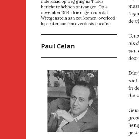
inderdaad op weg ging na Trakls
mass
bericht te hebben ontvangen. Op 4
november 1914, drie dagen voordat
tege
Wittgenstein aan zou komen, overleed
de v
hij echter aan een overdosis cocaïne
Tens
als 
Paul Celan
van 
door
Dier
niet
in d
die 
Gewo
groot
heng
gezic