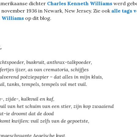
Amerikaanse dichter
Charles Kenneth Williams
werd geb
 november 1936 in Newark, New Jersey. Zie ook
alle tags 
. Williams
op dit blog.
L
chtspoeder, buskruit, anthrax-talkpoeder,
fertjes ijzer, as van crematoria, schijfjes
ulverend poëziepapier – dat alles in mijn kluis,
uil, tanks, tempels, tempels vol met vuil.
-, zijde-, kalkvuil en kaf,
vuil van het schuim van een stier, zijn kop zwaaiend
t-ie droomt dat de dood
komt kwijlen: vuil zelfs van de gepoetste,
ongeschraapte Aegeïsche kust,