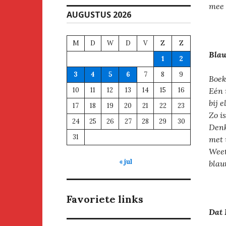
mee 
AUGUSTUS 2026
M
D
W
D
V
Z
Z
Bla
1
2
3
4
5
6
7
8
9
Boek
10
11
12
13
14
15
16
Eén 
bij 
17
18
19
20
21
22
23
Zo i
24
25
26
27
28
29
30
Denk
31
met 
Weet
« jul
blau
Favoriete links
Dat 