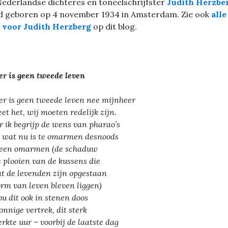
ederlandse dichteres en toneelschrijfster
Judith Herzbe
 geboren op 4 november 1934 in Amsterdam. Zie ook
alle
s voor Judith Herzberg
op dit blog.
er is geen tweede leven
er is geen tweede leven nee mijnheer
eet het, wij moeten redelijk zijn.
 ik begrijp de wens van pharao’s
s wat nu is te omarmen desnoods
teen omarmen (de schaduw
e plooien van de kussens die
t de levenden zijn opgestaan
orm van leven bleven liggen)
zou dit ook in stenen doos
zonnige vertrek, dit sterk
rkte uur – voorbij de laatste dag