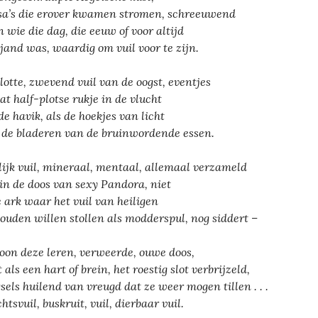
a’s die erover kwamen stromen, schreeuwend
n wie die dag, die eeuw of voor altijd
ijand was, waardig om vuil voor te zijn.
lotte, zwevend vuil van de oogst, eventjes
dat half-plotse rukje in de vlucht
de havik, als de hoekjes van licht
 de bladeren van de bruinwordende essen.
lijk vuil, mineraal, mentaal, allemaal verzameld
 in de doos van sexy Pandora, niet
e ark waar het vuil van heiligen
zouden willen stollen als modderspul, nog siddert –
on deze leren, verweerde, ouwe doos,
 als een hart of brein, het roestig slot verbrijzeld,
sels huilend van vreugd dat ze weer mogen tillen . . .
htsvuil, buskruit, vuil, dierbaar vuil.