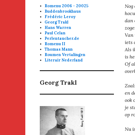
Nog 
Romenu 2006 - 20025
Buddenbrookhaus
hocu
Frédéric Leroy
dan 
Georg Trakl
zog
Hans Warren
Paul Celan
Van 
Perlentaucher.de
iets
Romenu II
Als i
Thomas Mann
Roumen Vertalingen
is h
Literair Nederland
Of a
over
Georg Trakl
Zoal
en d
ook 
je s
op r
Nu i