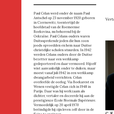
Paul Celan werd onder de naam Paul
Antschel op 23 november 1920 geboren
Vert
in Czernowitz, toentertijd de
hoofdstad van de Roemeense
Boekovina, nu behorend bij de
Oekraïne. Paul Celans ouders waren
Duitssprekende joden die hun zoon
joods opvoedden en hem naar Duitse
christelijke scholen stuurden. In 1942
werden Celans ouders door de Duitse
bezetter naar een werkkamp
gedeporteerd en daar vermoord. Hijzelf
wist aanvankelijk onder te duiken, maar
moest vanaf juli 1942 in een werkkamp
dwangarbeid verrichten. Celan
overleefde de oorlog. Via Boekarest en
Wenen vestigde Celan zich in 1948 in
Parijs. Daar was hij werkzaam als
dichter, vertaler en doceerde hij aan de
prestigieuze Ecole Normale Supérieure.
Vermoedelijk op 20 april 1970
beëindigde hij zijn leven zelf door in de
C. K