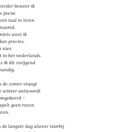
eerder beweer ik
s pocus
een taal te leren
enaamd.
niets weet ik
 dan precies.
k nies
et in het nederlands.
ls ik dit zwijgend
handig.
s de zomer vraagt
e winter antwoordt
omgekeerd –
tapelt geen rozen
ozen.
s de langste dag alweer voorbij