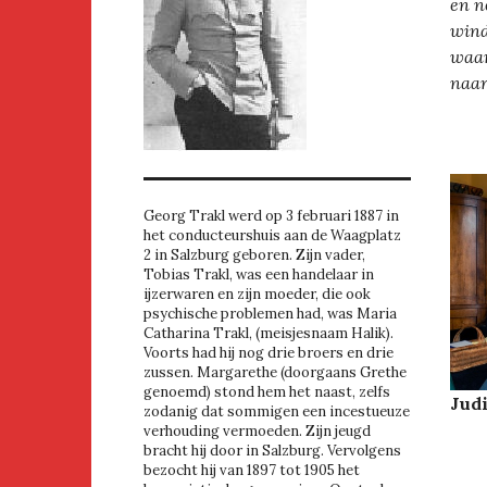
en n
wind
waar
naar
Georg Trakl werd op 3 februari 1887 in
het conducteurshuis aan de Waagplatz
2 in Salzburg geboren. Zijn vader,
Tobias Trakl, was een handelaar in
ijzerwaren en zijn moeder, die ook
psychische problemen had, was Maria
Catharina Trakl, (meisjesnaam Halik).
Voorts had hij nog drie broers en drie
zussen. Margarethe (doorgaans Grethe
genoemd) stond hem het naast, zelfs
Jud
zodanig dat sommigen een incestueuze
verhouding vermoeden. Zijn jeugd
bracht hij door in Salzburg. Vervolgens
bezocht hij van 1897 tot 1905 het