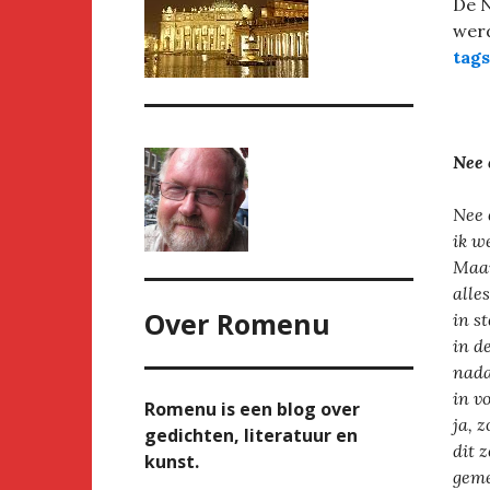
De N
werd
tag
Nee 
Nee 
ik w
Maar
alle
Over
Romenu
in s
in d
nada
in v
Romenu is een blog over
ja, 
gedichten, literatuur en
dit 
kunst.
geme