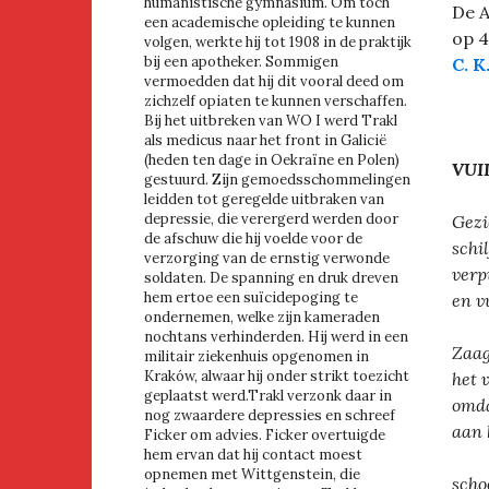
humanistische gymnasium. Om toch
De 
een academische opleiding te kunnen
op 4
volgen, werkte hij tot 1908 in de praktijk
bij een apotheker. Sommigen
C. K
vermoedden dat hij dit vooral deed om
zichzelf opiaten te kunnen verschaffen.
Bij het uitbreken van WO I werd Trakl
als medicus naar het front in Galicië
(heden ten dage in Oekraïne en Polen)
VUI
gestuurd. Zijn gemoedsschommelingen
leidden tot geregelde uitbraken van
depressie, die verergerd werden door
Gezi
de afschuw die hij voelde voor de
schil
verzorging van de ernstig verwonde
verp
soldaten. De spanning en druk dreven
hem ertoe een suïcidepoging te
en v
ondernemen, welke zijn kameraden
nochtans verhinderden. Hij werd in een
Zaag
militair ziekenhuis opgenomen in
Kraków, alwaar hij onder strikt toezicht
het 
geplaatst werd.Trakl verzonk daar in
omda
nog zwaardere depressies en schreef
aan 
Ficker om advies. Ficker overtuigde
hem ervan dat hij contact moest
opnemen met Wittgenstein, die
scho