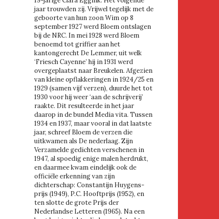
19-jarige Clara Eggink. Het volgende
jaar trouwden zij. Vrijwel tegelijk met de
geboorte van hun zoon Wim op 8
september 1927 werd Bloem ontslagen
bij de NRC. In mei 1928 werd Bloem
benoemd tot griffier aan het
kantongerecht De Lemmer, uit welk
‘Friesch Cayenne’ hij in 1931 werd
overgeplaatst naar Breukelen. Afgezien
van kleine opflakkeringen in 1924/25 en
1929 (samen vijf verzen), duurde het tot
1930 voor hij weer ‘aan de schrijverij’
raakte. Dit resulteerde in het jaar
daarop in de bundel Media vita. Tussen
1934 en 1937, maar vooral in dat laatste
jaar, schreef Bloem de verzen die
uitkwamen als De nederlaag. Zijn
Verzamelde gedichten verschenen in
1947, al spoedig enige malen herdrukt,
en daarmee kwam eindelijk ook de
officiële erkenning van zijn
dichterschap: Constantijn Huygens-
prijs (1949), P.C. Hooftprijs (1952), en
ten slotte de grote Prijs der
Nederlandse Letteren (1965). Na een