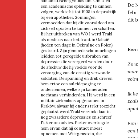
humanistische gymnasium. Om toch
De 
een academische opleiding te kunnen
volgen, werkte hij tot 1908 in de praktijk
febr
bij een apotheker. Sommigen
dit 
vermoedden dat hij dit vooral deed om
zichzelf opiaten te kunnen verschaffen.
Bij het uitbreken van WO I werd Trakl
als medicus naar het front in Galicië
(heden ten dage in Oekraïne en Polen)
Een 
gestuurd. Zijn gemoedsschommelingen
leidden tot geregelde uitbraken van
depressie, die verergerd werden door
Ze w
de afschuw die hij voelde voor de
maar
verzorging van de ernstig verwonde
soldaten. De spanning en druk dreven
volm
hem ertoe een suïcidepoging te
ondernemen, welke zijn kameraden
Ik h
nochtans verhinderden. Hij werd in een
militair ziekenhuis opgenomen in
zoal
Kraków, alwaar hij onder strikt toezicht
opwi
geplaatst werd.Trakl verzonk daar in
nog zwaardere depressies en schreef
Ficker om advies. Ficker overtuigde
Een 
hem ervan dat hij contact moest
een 
opnemen met Wittgenstein, die