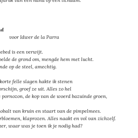
afdruk van een hand op een lichaam.
nd
r Idwer de la Parra
gebed is een verwijt.
oelde de grond om, mengde hem met lucht.
nde op de steel, amechtig.
korte felle slagen hakte ik stenen
rschijn, groef ze uit. Alles zo hel
e pornozon, de kop van de woerd bazuinde groen,
kobalt van kruin en staart van de pimpelmees.
rbloemen, klaprozen. Alles naakt en vol van zichzelf.
er, waar was je toen ik je nodig had?