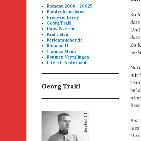
Romenu 2006 - 20025
Buddenbrookhaus
Steh
Frédéric Leroy
dann
Georg Trakl
Hans Warren
Und 
Paul Celan
dann
Perlentaucher.de
Zu K
Romenu II
Thomas Mann
verkl
Roumen Vertalingen
Literair Nederland
Natü
mit 
Trin
Georg Trakl
bei 
nimm
Besc
Bist
lass’
Du e