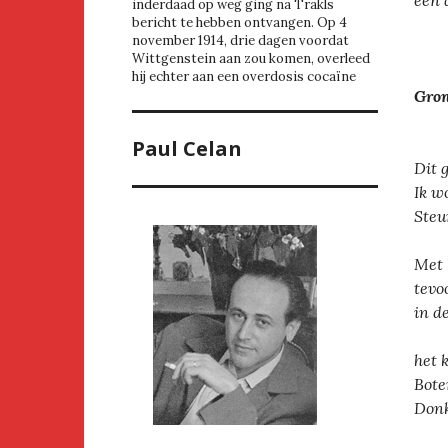
een 
inderdaad op weg ging na Trakls
bericht te hebben ontvangen. Op 4
november 1914, drie dagen voordat
Wittgenstein aan zou komen, overleed
hij echter aan een overdosis cocaïne
Gro
voo
Paul Celan
Dit 
Ik w
Steu
Met 
tevoo
in d
het 
Bote
Donk