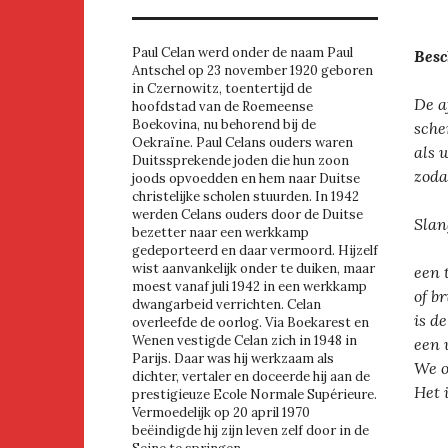
Paul Celan werd onder de naam Paul
Besc
Antschel op 23 november 1920 geboren
in Czernowitz, toentertijd de
De a
hoofdstad van de Roemeense
Boekovina, nu behorend bij de
sche
Oekraïne. Paul Celans ouders waren
als 
Duitssprekende joden die hun zoon
zoda
joods opvoedden en hem naar Duitse
christelijke scholen stuurden. In 1942
werden Celans ouders door de Duitse
Slan
bezetter naar een werkkamp
gedeporteerd en daar vermoord. Hijzelf
wist aanvankelijk onder te duiken, maar
een 
moest vanaf juli 1942 in een werkkamp
of b
dwangarbeid verrichten. Celan
is d
overleefde de oorlog. Via Boekarest en
Wenen vestigde Celan zich in 1948 in
een 
Parijs. Daar was hij werkzaam als
We o
dichter, vertaler en doceerde hij aan de
Het 
prestigieuze Ecole Normale Supérieure.
Vermoedelijk op 20 april 1970
beëindigde hij zijn leven zelf door in de