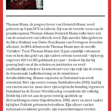
Thomas Mann, de jongere broer van Heinrich Mann, werd
geboren op 6 juni 1875 in Lübeck. Hij was de tweede zoon van de
graankoopman Thomas Johann Heinrich Mann welke later één
van de senatoren van Lübreck werd. Zijn moeder Julia (geboren
da Silva-Bruhns) was Duits-Braziliaans van Portugees Kreoolse
afkomst. In 1894 debuteerde Thomas Mann met de novelle
“Gefallen”. Toen Thomas Mann met 21 jaar eindelijk volwassen
was en hem dus geld van zijn vaders erfenis toestond – hij kreeg
ongeveer 160 tot 180 goldmark per jaar – besloot hij dat hij
genoeg had van al die scholen en instituties en werd
onafhankelijk schrijver. Kenmerkend voor zijn stijl zijn de ironie,
de fenomenale taalbeheersing en de minutieuze
detailschildering. Manns reputatie in Duitsland was sterk
wisselend. Met zijn eerste roman, Buddenbrooks (1901), had hij
een enorm succes, maar door zijn sceptische houding tegenover
Duitsland na de Eerste Wereldoorlog veranderde dit volledig.
Stelde hij zich tot aan de jaren twintig apolitiek op
(Betrachtungen eines Unpolitischen, 1918), meer en meer raakte
hij bij het Politiek gebeuren betrokken. Zijn afkeer van het
nationaal socialisme groeide, zijn waarschuwingen werden