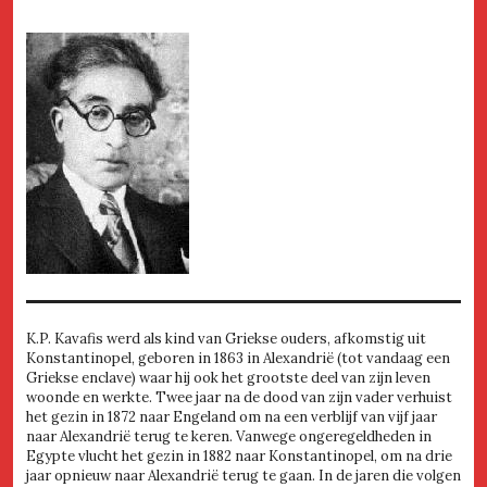
K.P. Kavafis werd als kind van Griekse ouders, afkomstig uit
Konstantinopel, geboren in 1863 in Alexandrië (tot vandaag een
Griekse enclave) waar hij ook het grootste deel van zijn leven
woonde en werkte. Twee jaar na de dood van zijn vader verhuist
het gezin in 1872 naar Engeland om na een verblijf van vijf jaar
naar Alexandrië terug te keren. Vanwege ongeregeldheden in
Egypte vlucht het gezin in 1882 naar Konstantinopel, om na drie
jaar opnieuw naar Alexandrië terug te gaan. In de jaren die volgen