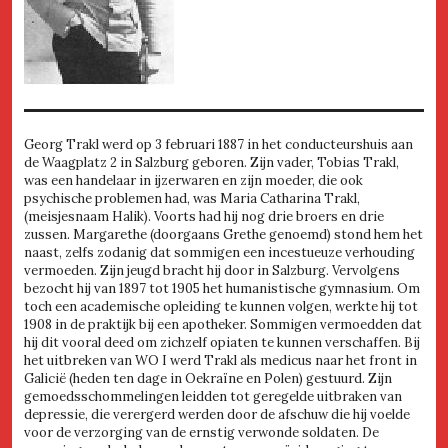
Georg Trakl werd op 3 februari 1887 in het conducteurshuis aan
de Waagplatz 2 in Salzburg geboren. Zijn vader, Tobias Trakl,
was een handelaar in ijzerwaren en zijn moeder, die ook
psychische problemen had, was Maria Catharina Trakl,
(meisjesnaam Halik). Voorts had hij nog drie broers en drie
zussen. Margarethe (doorgaans Grethe genoemd) stond hem het
naast, zelfs zodanig dat sommigen een incestueuze verhouding
vermoeden. Zijn jeugd bracht hij door in Salzburg. Vervolgens
bezocht hij van 1897 tot 1905 het humanistische gymnasium. Om
toch een academische opleiding te kunnen volgen, werkte hij tot
1908 in de praktijk bij een apotheker. Sommigen vermoedden dat
hij dit vooral deed om zichzelf opiaten te kunnen verschaffen. Bij
het uitbreken van WO I werd Trakl als medicus naar het front in
Galicië (heden ten dage in Oekraïne en Polen) gestuurd. Zijn
gemoedsschommelingen leidden tot geregelde uitbraken van
depressie, die verergerd werden door de afschuw die hij voelde
voor de verzorging van de ernstig verwonde soldaten. De