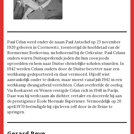
Paul Celan werd onder de naam Paul Antschel op 23 november
1920 geboren in Czernowitz, toentertijd de hoofdstad van de
Roemeense Boekovina, nu behorend bij de Oekraïne. Paul Celans
ouders waren Duitssprekende joden die hun zoon joods
opvoedden en hem naar Duitse christelijke scholen stuurden. In
1942 werden Celans ouders door de Duitse bezetter naar een
werkkamp gedeporteerd en daar vermoord. Hijzelf wist
aanvankelijk onder te duiken, maar moest vanaf juli 1942 in een
werkkamp dwangarbeid verrichten. Celan overleefde de oorlog.
Via Boekarest en Wenen vestigde Celan zich in 1948 in Parijs.
Daar was hij werkzaam als dichter, vertaler en doceerde hij aan
de prestigieuze Ecole Normale Supérieure. Vermoedelijk op 20
april 1970 beëindigde hij zijn leven zelf door in de Seine te
springen.
Gerard Reve