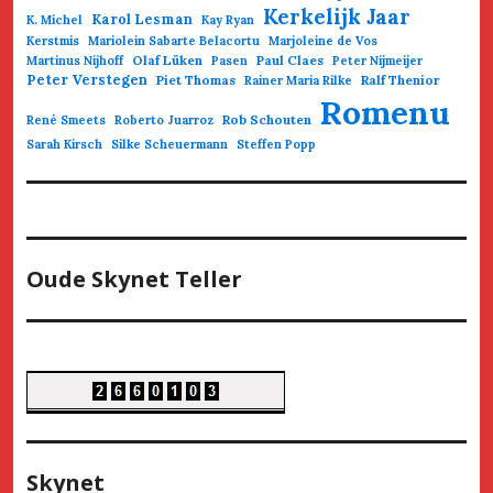
Kerkelijk Jaar
Karol Lesman
K. Michel
Kay Ryan
Kerstmis
Mariolein Sabarte Belacortu
Marjoleine de Vos
Olaf Lüken
Paul Claes
Martinus Nijhoff
Pasen
Peter Nijmeijer
Peter Verstegen
Piet Thomas
Ralf Thenior
Rainer Maria Rilke
Romenu
Rob Schouten
René Smeets
Roberto Juarroz
Sarah Kirsch
Silke Scheuermann
Steffen Popp
Oude Skynet Teller
Skynet