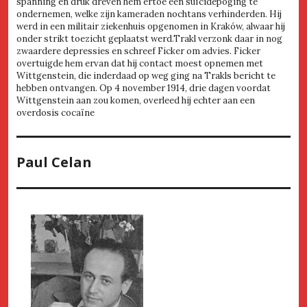
spanning en druk dreven hem ertoe een suïcidepoging te
ondernemen, welke zijn kameraden nochtans verhinderden. Hij
werd in een militair ziekenhuis opgenomen in Kraków, alwaar hij
onder strikt toezicht geplaatst werd.Trakl verzonk daar in nog
zwaardere depressies en schreef Ficker om advies. Ficker
overtuigde hem ervan dat hij contact moest opnemen met
Wittgenstein, die inderdaad op weg ging na Trakls bericht te
hebben ontvangen. Op 4 november 1914, drie dagen voordat
Wittgenstein aan zou komen, overleed hij echter aan een
overdosis cocaïne
Paul Celan