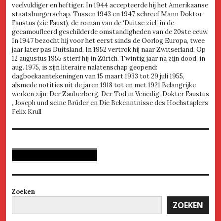
veelvuldiger en heftiger. In 1944 accepteerde hij het Amerikaanse
staatsburgerschap. Tussen 1943 en 1947 schreef Mann Doktor
Faustus (zie Faust), de roman van de ‘Duitse ziel’ in de
gecamoufleerd geschilderde omstandigheden van de 20ste eeuw.
In 1947 bezocht hij voor het eerst sinds de Oorlog Europa, twee
jaar later pas Duitsland. In 1952 vertrok hij naar Zwitserland. Op
12 augustus 1955 stierf hij in Zürich. Twintig jaar na zijn dood, in
aug. 1975, is zijn literaire nalatenschap geopend:
dagboekaantekeningen van 15 maart 1933 tot 29 juli 1955,
alsmede notities uit de jaren 1918 tot en met 1921.Belangrijke
werken zijn: Der Zauberberg, Der Tod in Venedig, Dokter Faustus
, Joseph und seine Brüder en Die Bekenntnisse des Hochstaplers
Felix Krull
Zoeken
ZOEKEN