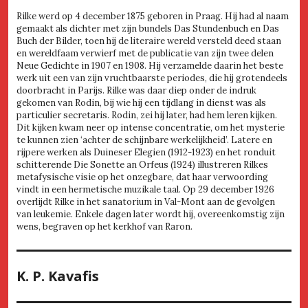
Rilke werd op 4 december 1875 geboren in Praag. Hij had al naam
gemaakt als dichter met zijn bundels Das Stundenbuch en Das
Buch der Bilder, toen hij de literaire wereld versteld deed staan
en wereldfaam verwierf met de publicatie van zijn twee delen
Neue Gedichte in 1907 en 1908. Hij verzamelde daarin het beste
werk uit een van zijn vruchtbaarste periodes, die hij grotendeels
doorbracht in Parijs. Rilke was daar diep onder de indruk
gekomen van Rodin, bij wie hij een tijdlang in dienst was als
particulier secretaris. Rodin, zei hij later, had hem leren kijken.
Dit kijken kwam neer op intense concentratie, om het mysterie
te kunnen zien ‘achter de schijnbare werkelijkheid’. Latere en
rijpere werken als Duineser Elegien (1912-1923) en het ronduit
schitterende Die Sonette an Orfeus (1924) illustreren Rilkes
metafysische visie op het onzegbare, dat haar verwoording
vindt in een hermetische muzikale taal. Op 29 december 1926
overlijdt Rilke in het sanatorium in Val-Mont aan de gevolgen
van leukemie. Enkele dagen later wordt hij, overeenkomstig zijn
wens, begraven op het kerkhof van Raron.
K. P. Kavafis