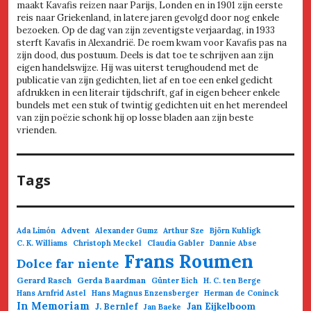
maakt Kavafis reizen naar Parijs, Londen en in 1901 zijn eerste
reis naar Griekenland, in latere jaren gevolgd door nog enkele
bezoeken. Op de dag van zijn zeventigste verjaardag, in 1933
sterft Kavafis in Alexandrië. De roem kwam voor Kavafis pas na
zijn dood, dus postuum. Deels is dat toe te schrijven aan zijn
eigen handelswijze. Hij was uiterst terughoudend met de
publicatie van zijn gedichten, liet af en toe een enkel gedicht
afdrukken in een literair tijdschrift, gaf in eigen beheer enkele
bundels met een stuk of twintig gedichten uit en het merendeel
van zijn poëzie schonk hij op losse bladen aan zijn beste
vrienden.
Tags
Advent
Ada Limón
Alexander Gumz
Arthur Sze
Björn Kuhligk
C. K. Williams
Christoph Meckel
Claudia Gabler
Dannie Abse
Frans Roumen
Dolce far niente
Gerard Rasch
Gerda Baardman
Günter Eich
H. C. ten Berge
Hans Arnfrid Astel
Hans Magnus Enzensberger
Herman de Coninck
In Memoriam
Jan Eijkelboom
J. Bernlef
Jan Baeke