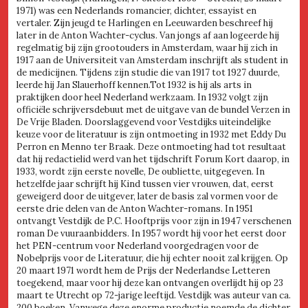
1971) was een Nederlands romancier, dichter, essayist en
vertaler. Zijn jeugd te Harlingen en Leeuwarden beschreef hij
later in de Anton Wachter-cyclus. Van jongs af aan logeerde hij
regelmatig bij zijn grootouders in Amsterdam, waar hij zich in
1917 aan de Universiteit van Amsterdam inschrijft als student in
de medicijnen. Tijdens zijn studie die van 1917 tot 1927 duurde,
leerde hij Jan Slauerhoff kennen.Tot 1932 is hij als arts in
praktijken door heel Nederland werkzaam. In 1932 volgt zijn
officiële schrijversdebuut met de uitgave van de bundel Verzen in
De Vrije Bladen. Doorslaggevend voor Vestdijks uiteindelijke
keuze voor de literatuur is zijn ontmoeting in 1932 met Eddy Du
Perron en Menno ter Braak. Deze ontmoeting had tot resultaat
dat hij redactielid werd van het tijdschrift Forum Kort daarop, in
1933, wordt zijn eerste novelle, De oubliette, uitgegeven. In
hetzelfde jaar schrijft hij Kind tussen vier vrouwen, dat, eerst
geweigerd door de uitgever, later de basis zal vormen voor de
eerste drie delen van de Anton Wachter-romans. In 1951
ontvangt Vestdijk de P.C. Hooftprijs voor zijn in 1947 verschenen
roman De vuuraanbidders. In 1957 wordt hij voor het eerst door
het PEN-centrum voor Nederland voorgedragen voor de
Nobelprijs voor de Literatuur, die hij echter nooit zal krijgen. Op
20 maart 1971 wordt hem de Prijs der Nederlandse Letteren
toegekend, maar voor hij deze kan ontvangen overlijdt hij op 23
maart te Utrecht op 72-jarige leeftijd. Vestdijk was auteur van ca.
200 boeken. Vanwege deze enorme productie noemde de dichter