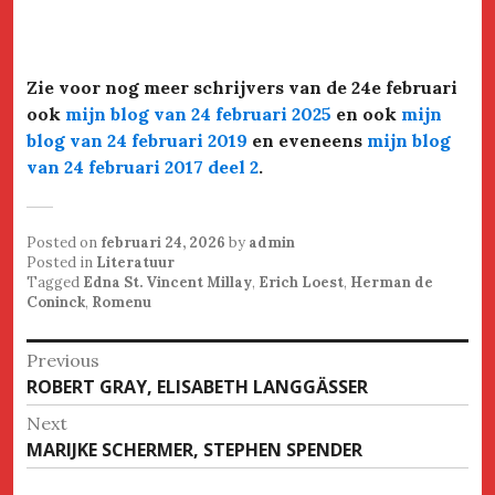
Zie voor nog meer schrijvers van de 24e februari
ook
mijn blog van 24 februari 2025
en ook
mijn
blog van 24 februari 2019
en eveneens
mijn blog
van 24 februari 2017 deel 2
.
Posted on
februari 24, 2026
by
admin
Posted in
Literatuur
Tagged
Edna St. Vincent Millay
,
Erich Loest
,
Herman de
Coninck
,
Romenu
Bericht
Previous
Previous
ROBERT GRAY, ELISABETH LANGGÄSSER
navigatie
post:
Next
Next
MARIJKE SCHERMER, STEPHEN SPENDER
post: