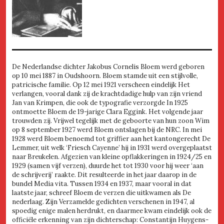
De Nederlandse dichter Jakobus Cornelis Bloem werd geboren
op 10 mei 1887 in Oudshoorn. Bloem stamde uit een stijlvolle,
patricische familie. Op 12 mei 1921 verscheen eindelijk Het
verlangen, vooral dank zij de krachtdadige hulp van zijn vriend
Jan van Krimpen, die ook de typografie verzorgde In 1925
ontmoette Bloem de 19-jarige Clara Eggink. Het volgende jaar
trouwden zij. Vrijwel tegelijk met de geboorte van hun zoon Wim
op 8 september 1927 werd Bloem ontslagen bij de NRC. In mei
1928 werd Bloem benoemd tot griffier aan het kantongerecht De
Lemmer, uit welk ‘Friesch Cayenne’ hij in 1931 werd overgeplaatst
naar Breukelen. Afgezien van kleine opflakkeringen in 1924/25 en
1929 (samen vijf verzen), duurde het tot 1930 voor hij weer ‘aan
de schrijverij’ raakte. Dit resulteerde in het jaar daarop in de
bundel Media vita. Tussen 1934 en 1937, maar vooral in dat
laatste jaar, schreef Bloem de verzen die uitkwamen als De
nederlaag. Zijn Verzamelde gedichten verschenen in 1947, al
spoedig enige malen herdrukt, en daarmee kwam eindelijk ook de
officiële erkenning van zijn dichterschap: Constantijn Huygens-