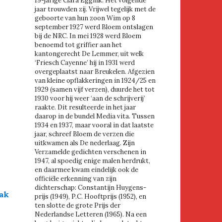
19-jarige Clara Eggink. Het volgende
jaar trouwden zij. Vrijwel tegelijk met de
geboorte van hun zoon Wim op 8
september 1927 werd Bloem ontslagen
bij de NRC. In mei 1928 werd Bloem
benoemd tot griffier aan het
kantongerecht De Lemmer, uit welk
‘Friesch Cayenne’ hij in 1931 werd
overgeplaatst naar Breukelen. Afgezien
van kleine opflakkeringen in 1924/25 en
1929 (samen vijf verzen), duurde het tot
1930 voor hij weer ‘aan de schrijverij’
raakte. Dit resulteerde in het jaar
daarop in de bundel Media vita. Tussen
1934 en 1937, maar vooral in dat laatste
jaar, schreef Bloem de verzen die
uitkwamen als De nederlaag. Zijn
Verzamelde gedichten verschenen in
1947, al spoedig enige malen herdrukt,
en daarmee kwam eindelijk ook de
officiële erkenning van zijn
dichterschap: Constantijn Huygens-
Mak
prijs (1949), P.C. Hooftprijs (1952), en
ten slotte de grote Prijs der
Nederlandse Letteren (1965). Na een