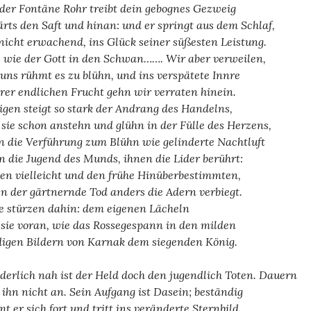
der Fontäne Rohr treibt dein gebognes Gezweig
rts den Saft und hinan: und er springt aus dem Schlaf,
 nicht erwachend, ins Glück seiner süßesten Leistung.
: wie der Gott in den Schwan……. Wir aber verweilen,
 uns rühmt es zu blühn, und ins verspätete Innre
rer endlichen Frucht gehn wir verraten hinein.
gen steigt so stark der Andrang des Handelns,
 sie schon anstehn und glühn in der Fülle des Herzens,
 die Verführung zum Blühn wie gelinderte Nachtluft
n die Jugend des Munds, ihnen die Lider berührt:
en vielleicht und den frühe Hinüberbestimmten,
n der gärtnernde Tod anders die Adern verbiegt.
e stürzen dahin: dem eigenen Lächeln
 sie voran, wie das Rossegespann in den milden
igen Bildern von Karnak dem siegenden König.
erlich nah ist der Held doch den jugendlich Toten. Dauern
t ihn nicht an. Sein Aufgang ist Dasein; beständig
t er sich fort und tritt ins veränderte Sternbild