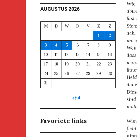
Wie 
AUGUSTUS 2026
abwä
fast
Sieh
M
D
W
D
V
Z
Z
ach,
1
2
unse
3
4
5
6
7
8
9
Weni
10
11
12
13
14
15
16
dass
wenn
17
18
19
20
21
22
23
ihne
24
25
26
27
28
29
30
Held
31
dene
Dies
« jul
sind
muld
Favoriete links
Wund
fich
nimm