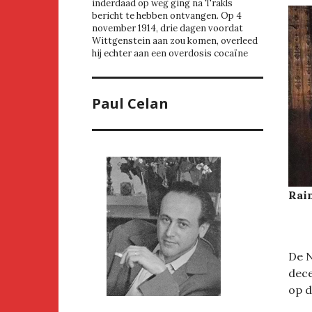
inderdaad op weg ging na Trakls
bericht te hebben ontvangen. Op 4
november 1914, drie dagen voordat
Wittgenstein aan zou komen, overleed
hij echter aan een overdosis cocaïne
Paul Celan
Rain
De N
dece
op d