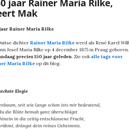
0 jaar Rainer Maria Rilke,
eert Mak
jaar Rainer Maria Rilke
uitse dichter
Rainer Maria Rilke
werd als René Karel Wil
nn Josef Maria Rilke op 4 december 1875 in Praag geboren
andaag precies 150 jaar geleden
. Zie ook
alle tags voor
ner Maria Rilke
op dit blog.
sechste Elegie
enbaum, seit wie lange schon ists mir bedeutend,
du die Blüte beinah ganz überschlägst
hinein in die zeitig entschlossene Frucht,
rühmt, drängst dein reines Geheimnis.