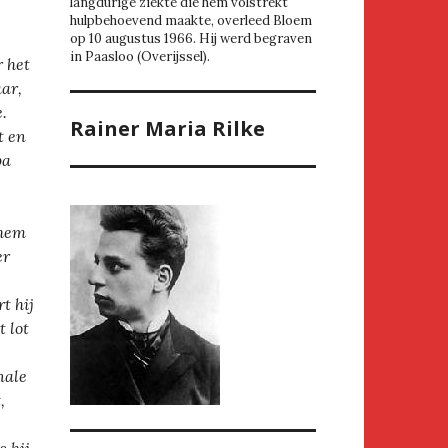
langdurige ziekte die hem volstrekt
hulpbehoevend maakte, overleed Bloem
op 10 augustus 1966. Hij werd begraven
in Paasloo (Overijssel).
r het
aar,
.
Rainer Maria Rilke
t en
pa
 hem
er
t hij
 lot
nale
,