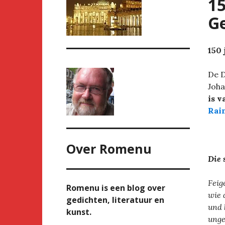
15
G
150 
De D
Joha
is v
Rai
Over
Romenu
Die 
Feig
Romenu is een blog over
wie 
gedichten, literatuur en
und 
kunst.
unge