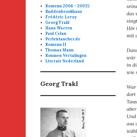
sein
Romenu 2006 - 20025
Buddenbrookhaus
das 
Frédéric Leroy
sing
Georg Trakl
Hör 
Hans Warren
Paul Celan
mit 
Perlentaucher.de
Romenu II
Dann
Thomas Mann
Roumen Vertalingen
wär 
Literair Nederland
in d
wie 
Georg Trakl
War 
dort
Taus
aber
Und 
aus 
wähl