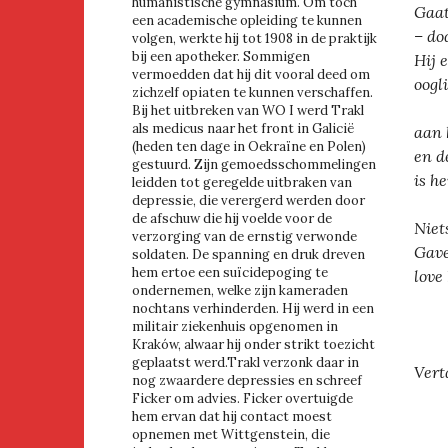
humanistische gymnasium. Om toch
Gaat
een academische opleiding te kunnen
– do
volgen, werkte hij tot 1908 in de praktijk
bij een apotheker. Sommigen
Hij 
vermoedden dat hij dit vooral deed om
oogl
zichzelf opiaten te kunnen verschaffen.
Bij het uitbreken van WO I werd Trakl
als medicus naar het front in Galicië
aan 
(heden ten dage in Oekraïne en Polen)
en d
gestuurd. Zijn gemoedsschommelingen
is h
leidden tot geregelde uitbraken van
depressie, die verergerd werden door
de afschuw die hij voelde voor de
Niet
verzorging van de ernstig verwonde
Gave
soldaten. De spanning en druk dreven
hem ertoe een suïcidepoging te
love
ondernemen, welke zijn kameraden
nochtans verhinderden. Hij werd in een
militair ziekenhuis opgenomen in
Kraków, alwaar hij onder strikt toezicht
geplaatst werd.Trakl verzonk daar in
Vert
nog zwaardere depressies en schreef
Ficker om advies. Ficker overtuigde
hem ervan dat hij contact moest
opnemen met Wittgenstein, die