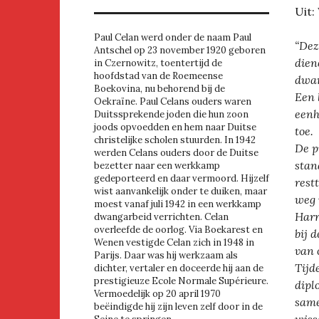
Uit:
Paul Celan werd onder de naam Paul
“Dez
Antschel op 23 november 1920 geboren
dien
in Czernowitz, toentertijd de
hoofdstad van de Roemeense
dwar
Boekovina, nu behorend bij de
Een 
Oekraïne. Paul Celans ouders waren
eenh
Duitssprekende joden die hun zoon
joods opvoedden en hem naar Duitse
toe.
christelijke scholen stuurden. In 1942
De p
werden Celans ouders door de Duitse
stan
bezetter naar een werkkamp
gedeporteerd en daar vermoord. Hijzelf
rest
wist aanvankelijk onder te duiken, maar
weg 
moest vanaf juli 1942 in een werkkamp
Harr
dwangarbeid verrichten. Celan
overleefde de oorlog. Via Boekarest en
bij 
Wenen vestigde Celan zich in 1948 in
van 
Parijs. Daar was hij werkzaam als
Tijd
dichter, vertaler en doceerde hij aan de
prestigieuze Ecole Normale Supérieure.
dipl
Vermoedelijk op 20 april 1970
same
beëindigde hij zijn leven zelf door in de