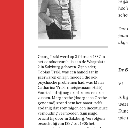
reiß
hoch
scho
Denn
jede
abge
Georg Trakl werd op 3 februari 1887 in
het conducteurshuis aan de Waagplatz
2 in Salzburg geboren. Zijn vader,
De S
Tobias Trakl, was een handelaar in
ijzerwaren en zijn moeder, die ook
psychische problemen had, was Maria
VI
Catharina Trakl, (meisjesnaam Halik).
Voorts had hij nog drie broers en drie
Is h
zussen. Margarethe (doorgaans Grethe
genoemd) stond hem het naast, zelfs
weze
zodanig dat sommigen een incestueuze
Kund
verhouding vermoeden. Zijn jeugd
wie 
bracht hij door in Salzburg. Vervolgens
bezocht hij van 1897 tot 1905 het