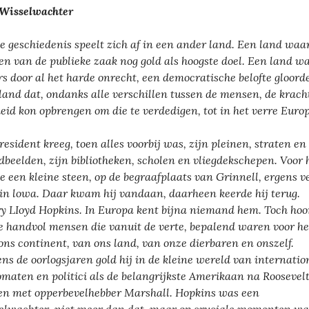
Wisselwachter
e geschiedenis speelt zich af in een ander land. Een land waa
en van de publieke zaak nog gold als hoogste doel. Een land w
s door al het harde onrecht, een democratische belofte gloorde
land dat, ondanks alle verschillen tussen de mensen, de krach
eid kon opbrengen om die te verdedigen, tot in het verre Euro
resident kreeg, toen alles voorbij was, zijn pleinen, straten en
dbeelden, zijn bibliotheken, scholen en vliegdekschepen. Voor
te een kleine steen, op de begraafplaats van Grinnell, ergens v
in lowa. Daar kwam hij vandaan, daarheen keerde hij terug.
y LIoyd Hopkins. In Europa kent bijna niemand hem. Toch hoor
de handvol mensen die vanuit de verte, bepalend waren voor het
ons continent, van ons land, van onze dierbaren en onszelf.
ens de oorlogsjaren gold hij in de kleine wereld van internatio
omaten en politici als de belangrijkste Amerikaan na Roosevelt
n met opperbevelhebber Marshall. Hopkins was een