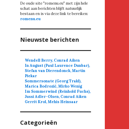
De oude site "romenu.eu" met zijn hele
schat aan berichten blijft natuurlijk
bestaan en is via deze link te bereiken:
romenu.eu
Nieuwste berichten
Wendell Berry, Conrad Aiken
In August (Paul Laurence Dunbar),
Stefan van Dierendonck, Martin
Piekar
Sommersonate (Georg Trakl),
Marica Bodrozić, Mirko Wenig
Im Sommerwind (Reinhold Fuchs),
Jussi Adler-Olsen, Conrad Aiken
Gerrit Krol, Mehis Heinsaar
Categorieën