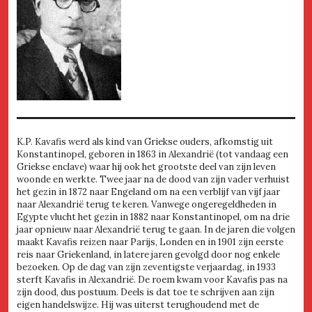
K.P. Kavafis werd als kind van Griekse ouders, afkomstig uit
Konstantinopel, geboren in 1863 in Alexandrië (tot vandaag een
Griekse enclave) waar hij ook het grootste deel van zijn leven
woonde en werkte. Twee jaar na de dood van zijn vader verhuist
het gezin in 1872 naar Engeland om na een verblijf van vijf jaar
naar Alexandrië terug te keren. Vanwege ongeregeldheden in
Egypte vlucht het gezin in 1882 naar Konstantinopel, om na drie
jaar opnieuw naar Alexandrië terug te gaan. In de jaren die volgen
maakt Kavafis reizen naar Parijs, Londen en in 1901 zijn eerste
reis naar Griekenland, in latere jaren gevolgd door nog enkele
bezoeken. Op de dag van zijn zeventigste verjaardag, in 1933
sterft Kavafis in Alexandrië. De roem kwam voor Kavafis pas na
zijn dood, dus postuum. Deels is dat toe te schrijven aan zijn
eigen handelswijze. Hij was uiterst terughoudend met de