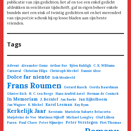
publicatie van zijn gedichten, liet af en toe een enkel gedicht
afdrukken in een literair tijdschrift, gaf in eigen beheer enkele
bundels met een stuk of twintig gedichten uit en het merendeel
van zijn poëzie schonk hij op losse bladen aan zijn beste
vrienden.
Tags
Advent
Alexander Gumz
Arthur Sze
Björn Kuhligk
C. K. Williams
Carnaval
Christian Filips
Christoph Meckel
Dannie Abse
Dolce far niente
Erik Menkveld
Frans Roumen
Gerard Rasch
Gerda Baardman
Günter Eich
H. C. ten Berge
Hans Arnfrid Astel
Herman de Coninck
In Memoriam
J. Bernlef
Jan Eijkelboom
Jan Baeke
Karol Lesman
Jan Wagner
K. Michel
Kay Ryan
Kerkelijk Jaar
Kerstmis
Mariolein Sabarte Belacortu
Olaf Lüken
Marjoleine de Vos
Martinus Nijhoff
Michael Longley
Paul Claes
Peter Verstegen
Piet Thomas
Pasen
Peter Nijmeijer
Romenu