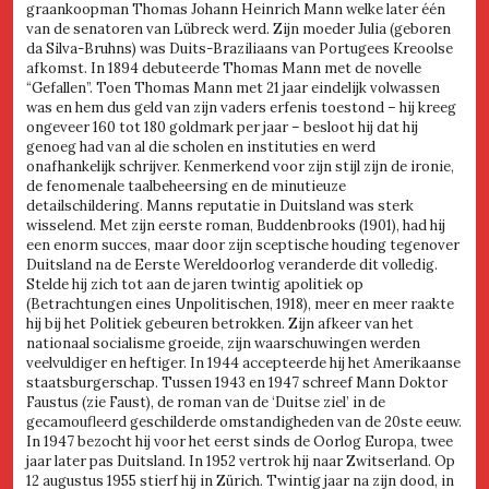
graankoopman Thomas Johann Heinrich Mann welke later één
van de senatoren van Lübreck werd. Zijn moeder Julia (geboren
da Silva-Bruhns) was Duits-Braziliaans van Portugees Kreoolse
afkomst. In 1894 debuteerde Thomas Mann met de novelle
“Gefallen”. Toen Thomas Mann met 21 jaar eindelijk volwassen
was en hem dus geld van zijn vaders erfenis toestond – hij kreeg
ongeveer 160 tot 180 goldmark per jaar – besloot hij dat hij
genoeg had van al die scholen en instituties en werd
onafhankelijk schrijver. Kenmerkend voor zijn stijl zijn de ironie,
de fenomenale taalbeheersing en de minutieuze
detailschildering. Manns reputatie in Duitsland was sterk
wisselend. Met zijn eerste roman, Buddenbrooks (1901), had hij
een enorm succes, maar door zijn sceptische houding tegenover
Duitsland na de Eerste Wereldoorlog veranderde dit volledig.
Stelde hij zich tot aan de jaren twintig apolitiek op
(Betrachtungen eines Unpolitischen, 1918), meer en meer raakte
hij bij het Politiek gebeuren betrokken. Zijn afkeer van het
nationaal socialisme groeide, zijn waarschuwingen werden
veelvuldiger en heftiger. In 1944 accepteerde hij het Amerikaanse
staatsburgerschap. Tussen 1943 en 1947 schreef Mann Doktor
Faustus (zie Faust), de roman van de ‘Duitse ziel’ in de
gecamoufleerd geschilderde omstandigheden van de 20ste eeuw.
In 1947 bezocht hij voor het eerst sinds de Oorlog Europa, twee
jaar later pas Duitsland. In 1952 vertrok hij naar Zwitserland. Op
12 augustus 1955 stierf hij in Zürich. Twintig jaar na zijn dood, in