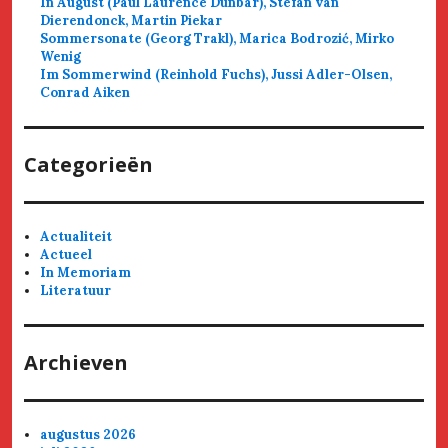
In August (Paul Laurence Dunbar), Stefan van
Dierendonck, Martin Piekar
Sommersonate (Georg Trakl), Marica Bodrozić, Mirko
Wenig
Im Sommerwind (Reinhold Fuchs), Jussi Adler-Olsen,
Conrad Aiken
Categorieën
Actualiteit
Actueel
In Memoriam
Literatuur
Archieven
augustus 2026