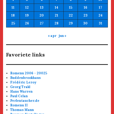
11
12
13
14
15
16
17
18
19
20
21
22
23
24
25
26
27
28
29
30
31
« apr
jun »
Favoriete links
Romenu 2006 - 20025
Buddenbrookhaus
Frédéric Leroy
Georg Trakl
Hans Warren
Paul Celan
Perlentaucher.de
Romenu II
Thomas Mann