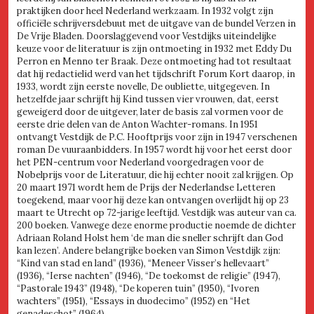
praktijken door heel Nederland werkzaam. In 1932 volgt zijn
officiële schrijversdebuut met de uitgave van de bundel Verzen in
De Vrije Bladen. Doorslaggevend voor Vestdijks uiteindelijke
keuze voor de literatuur is zijn ontmoeting in 1932 met Eddy Du
Perron en Menno ter Braak. Deze ontmoeting had tot resultaat
dat hij redactielid werd van het tijdschrift Forum Kort daarop, in
1933, wordt zijn eerste novelle, De oubliette, uitgegeven. In
hetzelfde jaar schrijft hij Kind tussen vier vrouwen, dat, eerst
geweigerd door de uitgever, later de basis zal vormen voor de
eerste drie delen van de Anton Wachter-romans. In 1951
ontvangt Vestdijk de P.C. Hooftprijs voor zijn in 1947 verschenen
roman De vuuraanbidders. In 1957 wordt hij voor het eerst door
het PEN-centrum voor Nederland voorgedragen voor de
Nobelprijs voor de Literatuur, die hij echter nooit zal krijgen. Op
20 maart 1971 wordt hem de Prijs der Nederlandse Letteren
toegekend, maar voor hij deze kan ontvangen overlijdt hij op 23
maart te Utrecht op 72-jarige leeftijd. Vestdijk was auteur van ca.
200 boeken. Vanwege deze enorme productie noemde de dichter
Adriaan Roland Holst hem ‘de man die sneller schrijft dan God
kan lezen’. Andere belangrijke boeken van Simon Vestdijk zijn:
“Kind van stad en land” (1936), “Meneer Visser’s hellevaart”
(1936), “Ierse nachten” (1946), “De toekomst de religie” (1947),
“Pastorale 1943” (1948), “De koperen tuin” (1950), “Ivoren
wachters” (1951), “Essays in duodecimo” (1952) en “Het
genadeschot” (1964).