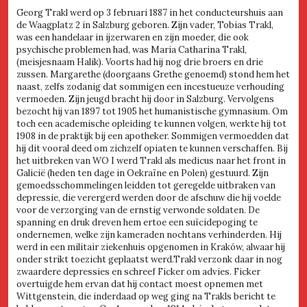
Georg Trakl werd op 3 februari 1887 in het conducteurshuis aan
de Waagplatz 2 in Salzburg geboren. Zijn vader, Tobias Trakl,
was een handelaar in ijzerwaren en zijn moeder, die ook
psychische problemen had, was Maria Catharina Trakl,
(meisjesnaam Halik). Voorts had hij nog drie broers en drie
zussen. Margarethe (doorgaans Grethe genoemd) stond hem het
naast, zelfs zodanig dat sommigen een incestueuze verhouding
vermoeden. Zijn jeugd bracht hij door in Salzburg. Vervolgens
bezocht hij van 1897 tot 1905 het humanistische gymnasium. Om
toch een academische opleiding te kunnen volgen, werkte hij tot
1908 in de praktijk bij een apotheker. Sommigen vermoedden dat
hij dit vooral deed om zichzelf opiaten te kunnen verschaffen. Bij
het uitbreken van WO I werd Trakl als medicus naar het front in
Galicië (heden ten dage in Oekraïne en Polen) gestuurd. Zijn
gemoedsschommelingen leidden tot geregelde uitbraken van
depressie, die verergerd werden door de afschuw die hij voelde
voor de verzorging van de ernstig verwonde soldaten. De
spanning en druk dreven hem ertoe een suïcidepoging te
ondernemen, welke zijn kameraden nochtans verhinderden. Hij
werd in een militair ziekenhuis opgenomen in Kraków, alwaar hij
onder strikt toezicht geplaatst werd.Trakl verzonk daar in nog
zwaardere depressies en schreef Ficker om advies. Ficker
overtuigde hem ervan dat hij contact moest opnemen met
Wittgenstein, die inderdaad op weg ging na Trakls bericht te