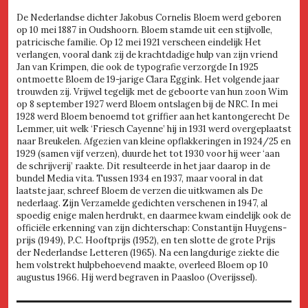
De Nederlandse dichter Jakobus Cornelis Bloem werd geboren
op 10 mei 1887 in Oudshoorn. Bloem stamde uit een stijlvolle,
patricische familie. Op 12 mei 1921 verscheen eindelijk Het
verlangen, vooral dank zij de krachtdadige hulp van zijn vriend
Jan van Krimpen, die ook de typografie verzorgde In 1925
ontmoette Bloem de 19-jarige Clara Eggink. Het volgende jaar
trouwden zij. Vrijwel tegelijk met de geboorte van hun zoon Wim
op 8 september 1927 werd Bloem ontslagen bij de NRC. In mei
1928 werd Bloem benoemd tot griffier aan het kantongerecht De
Lemmer, uit welk ‘Friesch Cayenne’ hij in 1931 werd overgeplaatst
naar Breukelen. Afgezien van kleine opflakkeringen in 1924/25 en
1929 (samen vijf verzen), duurde het tot 1930 voor hij weer ‘aan
de schrijverij’ raakte. Dit resulteerde in het jaar daarop in de
bundel Media vita. Tussen 1934 en 1937, maar vooral in dat
laatste jaar, schreef Bloem de verzen die uitkwamen als De
nederlaag. Zijn Verzamelde gedichten verschenen in 1947, al
spoedig enige malen herdrukt, en daarmee kwam eindelijk ook de
officiële erkenning van zijn dichterschap: Constantijn Huygens-
prijs (1949), P.C. Hooftprijs (1952), en ten slotte de grote Prijs
der Nederlandse Letteren (1965). Na een langdurige ziekte die
hem volstrekt hulpbehoevend maakte, overleed Bloem op 10
augustus 1966. Hij werd begraven in Paasloo (Overijssel).