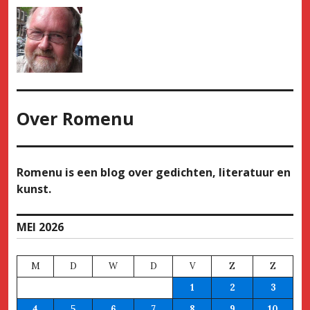
Over
Romenu
Romenu is een blog over gedichten, literatuur en
kunst.
MEI 2026
M
D
W
D
V
Z
Z
1
2
3
4
5
6
7
8
9
10