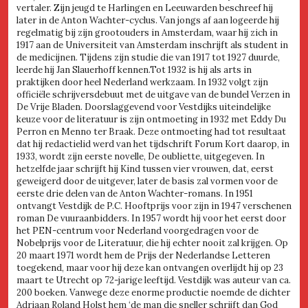
vertaler. Zijn jeugd te Harlingen en Leeuwarden beschreef hij
later in de Anton Wachter-cyclus. Van jongs af aan logeerde hij
regelmatig bij zijn grootouders in Amsterdam, waar hij zich in
1917 aan de Universiteit van Amsterdam inschrijft als student in
de medicijnen. Tijdens zijn studie die van 1917 tot 1927 duurde,
leerde hij Jan Slauerhoff kennen.Tot 1932 is hij als arts in
praktijken door heel Nederland werkzaam. In 1932 volgt zijn
officiële schrijversdebuut met de uitgave van de bundel Verzen in
De Vrije Bladen. Doorslaggevend voor Vestdijks uiteindelijke
keuze voor de literatuur is zijn ontmoeting in 1932 met Eddy Du
Perron en Menno ter Braak. Deze ontmoeting had tot resultaat
dat hij redactielid werd van het tijdschrift Forum Kort daarop, in
1933, wordt zijn eerste novelle, De oubliette, uitgegeven. In
hetzelfde jaar schrijft hij Kind tussen vier vrouwen, dat, eerst
geweigerd door de uitgever, later de basis zal vormen voor de
eerste drie delen van de Anton Wachter-romans. In 1951
ontvangt Vestdijk de P.C. Hooftprijs voor zijn in 1947 verschenen
roman De vuuraanbidders. In 1957 wordt hij voor het eerst door
het PEN-centrum voor Nederland voorgedragen voor de
Nobelprijs voor de Literatuur, die hij echter nooit zal krijgen. Op
20 maart 1971 wordt hem de Prijs der Nederlandse Letteren
toegekend, maar voor hij deze kan ontvangen overlijdt hij op 23
maart te Utrecht op 72-jarige leeftijd. Vestdijk was auteur van ca.
200 boeken. Vanwege deze enorme productie noemde de dichter
Adriaan Roland Holst hem ‘de man die sneller schrijft dan God