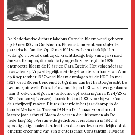
De Nederlandse dichter Jakobus Cornelis Bloem werd geboren
op 10 mei 1887 in Oudshoorn. Bloem stamde uit een stijlvolle,
patricische familie. Op 12 mei 1921 verscheen eindelijk Het
verlangen, vooral dank zij de krachtdadige hulp van zijn vriend
Jan van Krimpen, die ook de typografie verzorgde In 1925
ontmoette Bloem de 19-jarige Clara Eggink. Het volgende jaar
trouwden zij. Vrijwel tegelijk met de geboorte van hun zoon Wim
op 8 september 1927 werd Bloem ontslagen bij de NRC. In mei
1928 werd Bloem benoemd tot griffier aan het kantongerecht De
Lemmer, uit welk ‘Friesch Cayenne’ hij in 1931 werd overgeplaatst
naar Breukelen. Afgezien van kleine opflakkeringen in 1924/25 en
1929 (samen vijf verzen), duurde het tot 1930 voor hij weer ‘aan
de schrijverij’ raakte. Dit resulteerde in het jaar daarop in de
bundel Media vita. Tussen 1934 en 1937, maar vooral in dat
laatste jaar, schreef Bloem de verzen die uitkwamen als De
nederlaag. Zijn Verzamelde gedichten verschenen in 1947, al
spoedig enige malen herdrukt, en daarmee kwam eindelijk ook de
officiële erkenning van zijn dichterschap: Constantijn Huygens-