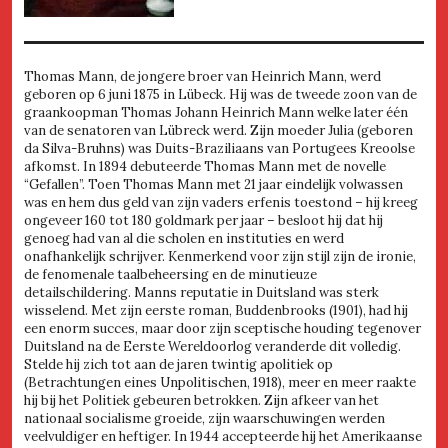
Thomas Mann, de jongere broer van Heinrich Mann, werd
geboren op 6 juni 1875 in Lübeck. Hij was de tweede zoon van de
graankoopman Thomas Johann Heinrich Mann welke later één
van de senatoren van Lübreck werd. Zijn moeder Julia (geboren
da Silva-Bruhns) was Duits-Braziliaans van Portugees Kreoolse
afkomst. In 1894 debuteerde Thomas Mann met de novelle
“Gefallen”. Toen Thomas Mann met 21 jaar eindelijk volwassen
was en hem dus geld van zijn vaders erfenis toestond – hij kreeg
ongeveer 160 tot 180 goldmark per jaar – besloot hij dat hij
genoeg had van al die scholen en instituties en werd
onafhankelijk schrijver. Kenmerkend voor zijn stijl zijn de ironie,
de fenomenale taalbeheersing en de minutieuze
detailschildering. Manns reputatie in Duitsland was sterk
wisselend. Met zijn eerste roman, Buddenbrooks (1901), had hij
een enorm succes, maar door zijn sceptische houding tegenover
Duitsland na de Eerste Wereldoorlog veranderde dit volledig.
Stelde hij zich tot aan de jaren twintig apolitiek op
(Betrachtungen eines Unpolitischen, 1918), meer en meer raakte
hij bij het Politiek gebeuren betrokken. Zijn afkeer van het
nationaal socialisme groeide, zijn waarschuwingen werden
veelvuldiger en heftiger. In 1944 accepteerde hij het Amerikaanse