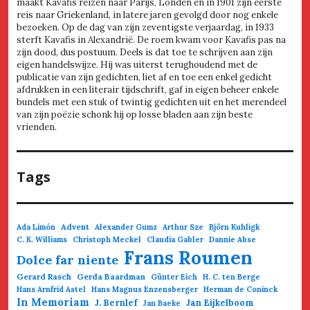
maakt Kavafis reizen naar Parijs, Londen en in 1901 zijn eerste
reis naar Griekenland, in latere jaren gevolgd door nog enkele
bezoeken. Op de dag van zijn zeventigste verjaardag, in 1933
sterft Kavafis in Alexandrië. De roem kwam voor Kavafis pas na
zijn dood, dus postuum. Deels is dat toe te schrijven aan zijn
eigen handelswijze. Hij was uiterst terughoudend met de
publicatie van zijn gedichten, liet af en toe een enkel gedicht
afdrukken in een literair tijdschrift, gaf in eigen beheer enkele
bundels met een stuk of twintig gedichten uit en het merendeel
van zijn poëzie schonk hij op losse bladen aan zijn beste
vrienden.
Tags
Advent
Ada Limón
Alexander Gumz
Arthur Sze
Björn Kuhligk
C. K. Williams
Christoph Meckel
Claudia Gabler
Dannie Abse
Frans Roumen
Dolce far niente
Gerard Rasch
Gerda Baardman
Günter Eich
H. C. ten Berge
Hans Arnfrid Astel
Hans Magnus Enzensberger
Herman de Coninck
In Memoriam
J. Bernlef
Jan Eijkelboom
Jan Baeke