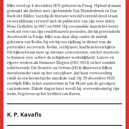
Rilke werd op 4 december 1875 geboren in Praag. Hij had al naam
gemaakt als dichter met zijn bundels Das Stundenbuch en Das
Buch der Bilder, toen hij de literaire wereld versteld deed staan
en wereldfaam verwierf met de publicatie van zijn twee delen
Neue Gedichte in 1907 en 1908. Hij verzamelde daarin het beste
werk uit een van zijn vruchtbaarste periodes, die hij grotendeels
doorbracht in Parijs. Rilke was daar diep onder de indruk
gekomen van Rodin, bij wie hij een tijdlang in dienst was als
particulier secretaris. Rodin, zei hij later, had hem leren kijken.
Dit kijken kwam neer op intense concentratie, om het mysterie
te kunnen zien ‘achter de schijnbare werkelijkheid’. Latere en
rijpere werken als Duineser Elegien (1912-1923) en het ronduit
schitterende Die Sonette an Orfeus (1924) illustreren Rilkes
metafysische visie op het onzegbare, dat haar verwoording
vindt in een hermetische muzikale taal. Op 29 december 1926
overlijdt Rilke in het sanatorium in Val-Mont aan de gevolgen
van leukemie. Enkele dagen later wordt hij, overeenkomstig zijn
wens, begraven op het kerkhof van Raron.
K. P. Kavafis