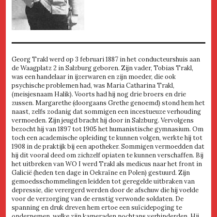
Georg Trakl werd op 3 februari 1887 in het conducteurshuis aan
de Waagplatz 2 in Salzburg geboren. Zijn vader, Tobias Trakl,
was een handelaar in ijzerwaren en zijn moeder, die ook
psychische problemen had, was Maria Catharina Trakl,
(meisjesnaam Halik). Voorts had hij nog drie broers en drie
zussen. Margarethe (doorgaans Grethe genoemd) stond hem het
naast, zelfs zodanig dat sommigen een incestueuze verhouding
vermoeden. Zijn jeugd bracht hij door in Salzburg. Vervolgens
bezocht hij van 1897 tot 1905 het humanistische gymnasium. Om
toch een academische opleiding te kunnen volgen, werkte hij tot
1908 in de praktijk bij een apotheker. Sommigen vermoedden dat
hij dit vooral deed om zichzelf opiaten te kunnen verschaffen. Bij
het uitbreken van WO I werd Trakl als medicus naar het front in
Galicië (heden ten dage in Oekraïne en Polen) gestuurd. Zijn
gemoedsschommelingen leidden tot geregelde uitbraken van
depressie, die verergerd werden door de afschuw die hij voelde
voor de verzorging van de ernstig verwonde soldaten. De
spanning en druk dreven hem ertoe een suïcidepoging te
ondernemen, welke zijn kameraden nochtans verhinderden. Hij