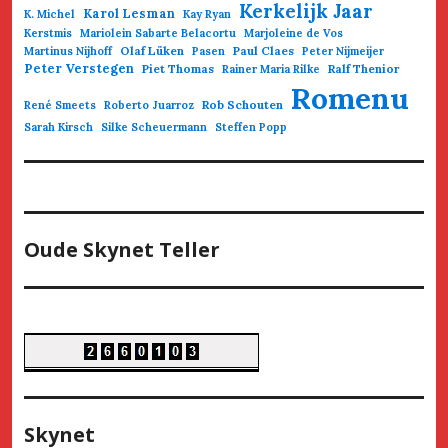
Kerkelijk Jaar
Karol Lesman
K. Michel
Kay Ryan
Kerstmis
Mariolein Sabarte Belacortu
Marjoleine de Vos
Olaf Lüken
Paul Claes
Martinus Nijhoff
Pasen
Peter Nijmeijer
Peter Verstegen
Piet Thomas
Ralf Thenior
Rainer Maria Rilke
Romenu
Rob Schouten
René Smeets
Roberto Juarroz
Sarah Kirsch
Silke Scheuermann
Steffen Popp
Oude Skynet Teller
Skynet