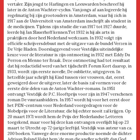
vertaler. Zijn jeugd te Harlingen en Leeuwarden beschreef hij
later in de Anton Wachter-cyclus. Van jongs af aan logeerde hij
regelmatig bij zijn grootouders in Amsterdam, waar hij zich in
1917 aan de Universiteit van Amsterdam inschrijft als student in
de medicijnen. Tijdens zijn studie die van 1917 tot 1927 duurde,
leerde hij Jan Slauerhoff kennen.Tot 1932 is hij als arts in
praktijken door heel Nederland werkzaam. In 1932 volgt zijn
officiële schrijversdebuut met de uitgave van de bundel Verzen in
De Vrije Bladen. Doorslaggevend voor Vestdijks uiteindelijke
keuze voor de literatuur is zijn ontmoeting in 1932 met Eddy Du
Perron en Menno ter Braak. Deze ontmoeting had tot resultaat
dat hij redactielid werd van het tijdschrift Forum Kort daarop, in
1933, wordt zijn eerste novelle, De oubliette, uitgegeven. In
hetzelfde jaar schrijft hij Kind tussen vier vrouwen, dat, eerst
geweigerd door de uitgever, later de basis zal vormen voor de
eerste drie delen van de Anton Wachter-romans. In 1951
ontvangt Vestdijk de P.C. Hooftprijs voor zijn in 1947 verschenen
roman De vuuraanbidders. In 1957 wordt hij voor het eerst door
het PEN-centrum voor Nederland voorgedragen voor de
Nobelprijs voor de Literatuur, die hij echter nooit zal krijgen. Op
20 maart 1971 wordt hem de Prijs der Nederlandse Letteren
toegekend, maar voor hij deze kan ontvangen overlijdt hij op 23
maart te Utrecht op 72-jarige leeftijd. Vestdijk was auteur van ca.
200 boeken. Vanwege deze enorme productie noemde de dichter
Adriaan Roland Holst hem ‘de man die sneller schrijft dan God