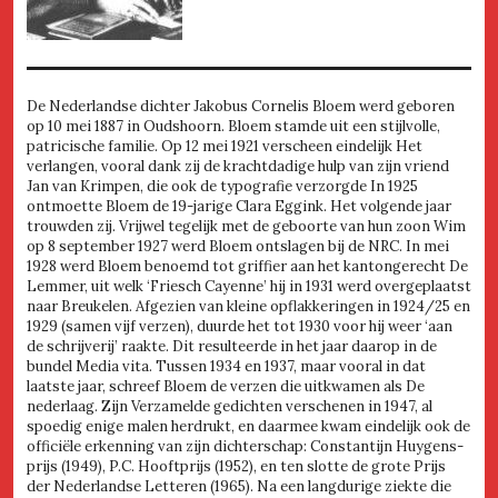
De Nederlandse dichter Jakobus Cornelis Bloem werd geboren
op 10 mei 1887 in Oudshoorn. Bloem stamde uit een stijlvolle,
patricische familie. Op 12 mei 1921 verscheen eindelijk Het
verlangen, vooral dank zij de krachtdadige hulp van zijn vriend
Jan van Krimpen, die ook de typografie verzorgde In 1925
ontmoette Bloem de 19-jarige Clara Eggink. Het volgende jaar
trouwden zij. Vrijwel tegelijk met de geboorte van hun zoon Wim
op 8 september 1927 werd Bloem ontslagen bij de NRC. In mei
1928 werd Bloem benoemd tot griffier aan het kantongerecht De
Lemmer, uit welk ‘Friesch Cayenne’ hij in 1931 werd overgeplaatst
naar Breukelen. Afgezien van kleine opflakkeringen in 1924/25 en
1929 (samen vijf verzen), duurde het tot 1930 voor hij weer ‘aan
de schrijverij’ raakte. Dit resulteerde in het jaar daarop in de
bundel Media vita. Tussen 1934 en 1937, maar vooral in dat
laatste jaar, schreef Bloem de verzen die uitkwamen als De
nederlaag. Zijn Verzamelde gedichten verschenen in 1947, al
spoedig enige malen herdrukt, en daarmee kwam eindelijk ook de
officiële erkenning van zijn dichterschap: Constantijn Huygens-
prijs (1949), P.C. Hooftprijs (1952), en ten slotte de grote Prijs
der Nederlandse Letteren (1965). Na een langdurige ziekte die