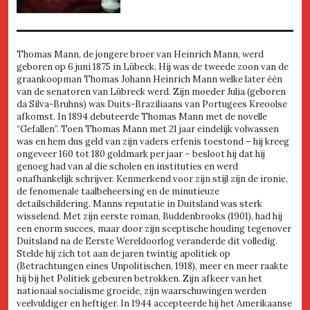
Thomas Mann, de jongere broer van Heinrich Mann, werd
geboren op 6 juni 1875 in Lübeck. Hij was de tweede zoon van de
graankoopman Thomas Johann Heinrich Mann welke later één
van de senatoren van Lübreck werd. Zijn moeder Julia (geboren
da Silva-Bruhns) was Duits-Braziliaans van Portugees Kreoolse
afkomst. In 1894 debuteerde Thomas Mann met de novelle
“Gefallen”. Toen Thomas Mann met 21 jaar eindelijk volwassen
was en hem dus geld van zijn vaders erfenis toestond – hij kreeg
ongeveer 160 tot 180 goldmark per jaar – besloot hij dat hij
genoeg had van al die scholen en instituties en werd
onafhankelijk schrijver. Kenmerkend voor zijn stijl zijn de ironie,
de fenomenale taalbeheersing en de minutieuze
detailschildering. Manns reputatie in Duitsland was sterk
wisselend. Met zijn eerste roman, Buddenbrooks (1901), had hij
een enorm succes, maar door zijn sceptische houding tegenover
Duitsland na de Eerste Wereldoorlog veranderde dit volledig.
Stelde hij zich tot aan de jaren twintig apolitiek op
(Betrachtungen eines Unpolitischen, 1918), meer en meer raakte
hij bij het Politiek gebeuren betrokken. Zijn afkeer van het
nationaal socialisme groeide, zijn waarschuwingen werden
veelvuldiger en heftiger. In 1944 accepteerde hij het Amerikaanse