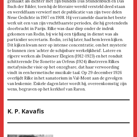
gemaakt als dichter met zijn bundels Das Stundenbuch en Das
Buch der Bilder, toen hij de literaire wereld versteld deed staan
en wereldfaam verwierf met de publicatie van zijn twee delen
Neue Gedichte in 1907 en 1908. Hij verzamelde daarin het beste
werk uit een van zijn vruchtbaarste periodes, die hij grotendeels
doorbracht in Parijs. Rilke was daar diep onder de indruk
gekomen van Rodin, bij wie hij een tijdlang in dienst was als
particulier secretaris. Rodin, zei hij later, had hem leren kijken.
Dit kijken kwam neer op intense concentratie, om het mysterie
te kunnen zien ‘achter de schijnbare werkelijkheid’. Latere en
rijpere werken als Duineser Elegien (1912-1923) en het ronduit
schitterende Die Sonette an Orfeus (1924) illustreren Rilkes
metafysische visie op het onzegbare, dat haar verwoording
vindt in een hermetische muzikale taal. Op 29 december 1926
overlijdt Rilke in het sanatorium in Val-Mont aan de gevolgen
van leukemie. Enkele dagen later wordt hij, overeenkomstig zijn
wens, begraven op het kerkhof van Raron.
K. P. Kavafis