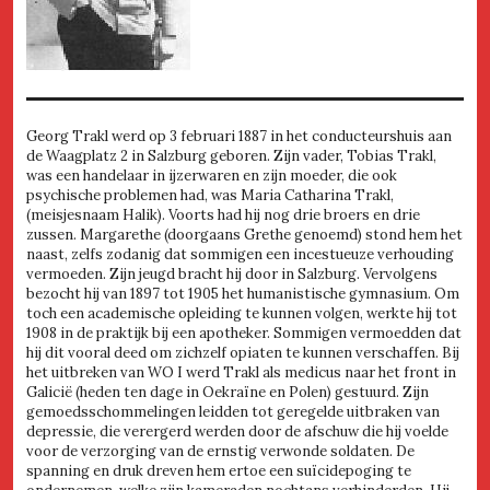
Georg Trakl werd op 3 februari 1887 in het conducteurshuis aan
de Waagplatz 2 in Salzburg geboren. Zijn vader, Tobias Trakl,
was een handelaar in ijzerwaren en zijn moeder, die ook
psychische problemen had, was Maria Catharina Trakl,
(meisjesnaam Halik). Voorts had hij nog drie broers en drie
zussen. Margarethe (doorgaans Grethe genoemd) stond hem het
naast, zelfs zodanig dat sommigen een incestueuze verhouding
vermoeden. Zijn jeugd bracht hij door in Salzburg. Vervolgens
bezocht hij van 1897 tot 1905 het humanistische gymnasium. Om
toch een academische opleiding te kunnen volgen, werkte hij tot
1908 in de praktijk bij een apotheker. Sommigen vermoedden dat
hij dit vooral deed om zichzelf opiaten te kunnen verschaffen. Bij
het uitbreken van WO I werd Trakl als medicus naar het front in
Galicië (heden ten dage in Oekraïne en Polen) gestuurd. Zijn
gemoedsschommelingen leidden tot geregelde uitbraken van
depressie, die verergerd werden door de afschuw die hij voelde
voor de verzorging van de ernstig verwonde soldaten. De
spanning en druk dreven hem ertoe een suïcidepoging te