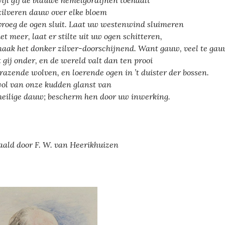
ijl gij de blauwe hemelgordijnen toehaalt
ilveren dauw over elke bloem
vroeg de ogen sluit. Laat uw westenwind sluimeren
et meer, laat er stilte uit uw ogen schitteren,
aak het donker zilver-doorschijnend. Want gauw, veel te ga
 gij onder, en de wereld valt dan ten prooi
razende wolven, en loerende ogen in ’t duister der bossen.
ol van onze kudden glanst van
eilige dauw; bescherm hen door uw inwerking.
aald door F. W. van Heerikhuizen