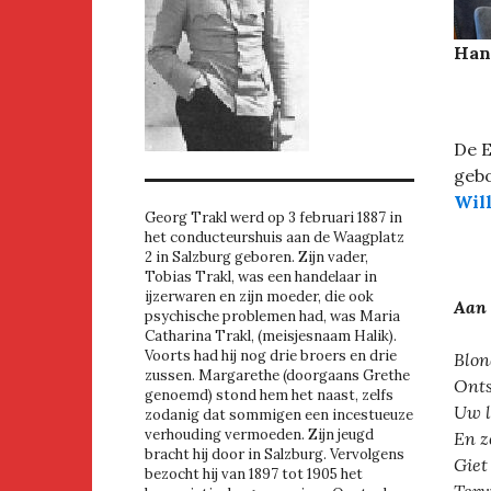
Han
De E
gebo
Wil
Georg Trakl werd op 3 februari 1887 in
het conducteurshuis aan de Waagplatz
2 in Salzburg geboren. Zijn vader,
Tobias Trakl, was een handelaar in
ijzerwaren en zijn moeder, die ook
Aan 
psychische problemen had, was Maria
Catharina Trakl, (meisjesnaam Halik).
Voorts had hij nog drie broers en drie
Blon
zussen. Margarethe (doorgaans Grethe
Onts
genoemd) stond hem het naast, zelfs
Uw l
zodanig dat sommigen een incestueuze
verhouding vermoeden. Zijn jeugd
En z
bracht hij door in Salzburg. Vervolgens
Giet
bezocht hij van 1897 tot 1905 het