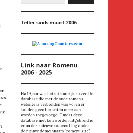
Teller
sinds maart 2006
k
n
Link naar Romenu
r
2006 - 2025
e
we,
Na 19 jaar was het uiteindelijk zo ver. De
aan
database die met de oude romenu
r
website is verbonden was vol en er
konden geen berichten meer aan
snel
worden toegevoegd. Omdat deze
.
database niet kon worden uitgebreid is
n
er nu deze nieuwe romenu blog onder
de nieuwe domeinnaam "romenu.site".