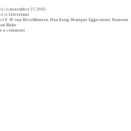
ed on
november 27, 2025
ed in
Literatuur
ed
F. W. van Heerikhuizen
,
Han Kang
,
Monique Eggermont
,
Romenu
,
iam Blake
e a comment