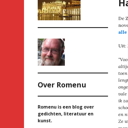
Ha
De Z
nove
alle
Uit:
“Voo
alti
toen
leng
Over
Romenu
onge
vale
ik z
Romenu is een blog over
scho
gedichten, literatuur en
en n
kunst.
Ze w