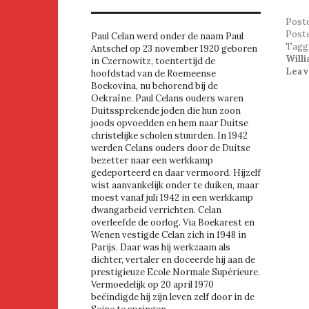
Post
Post
Paul Celan werd onder de naam Paul
Tagg
Antschel op 23 november 1920 geboren
Will
in Czernowitz, toentertijd de
Leav
hoofdstad van de Roemeense
Boekovina, nu behorend bij de
Oekraïne. Paul Celans ouders waren
Duitssprekende joden die hun zoon
joods opvoedden en hem naar Duitse
christelijke scholen stuurden. In 1942
werden Celans ouders door de Duitse
bezetter naar een werkkamp
gedeporteerd en daar vermoord. Hijzelf
wist aanvankelijk onder te duiken, maar
moest vanaf juli 1942 in een werkkamp
dwangarbeid verrichten. Celan
overleefde de oorlog. Via Boekarest en
Wenen vestigde Celan zich in 1948 in
Parijs. Daar was hij werkzaam als
dichter, vertaler en doceerde hij aan de
prestigieuze Ecole Normale Supérieure.
Vermoedelijk op 20 april 1970
beëindigde hij zijn leven zelf door in de