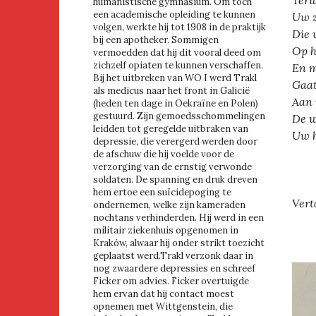
Terw
humanistische gymnasium. Om toch
een academische opleiding te kunnen
Uw z
volgen, werkte hij tot 1908 in de praktijk
Die 
bij een apotheker. Sommigen
Op h
vermoedden dat hij dit vooral deed om
zichzelf opiaten te kunnen verschaffen.
En m
Bij het uitbreken van WO I werd Trakl
Gaat
als medicus naar het front in Galicië
Aan 
(heden ten dage in Oekraïne en Polen)
gestuurd. Zijn gemoedsschommelingen
De w
leidden tot geregelde uitbraken van
Uw h
depressie, die verergerd werden door
de afschuw die hij voelde voor de
verzorging van de ernstig verwonde
soldaten. De spanning en druk dreven
hem ertoe een suïcidepoging te
Vert
ondernemen, welke zijn kameraden
nochtans verhinderden. Hij werd in een
militair ziekenhuis opgenomen in
Kraków, alwaar hij onder strikt toezicht
geplaatst werd.Trakl verzonk daar in
nog zwaardere depressies en schreef
Ficker om advies. Ficker overtuigde
hem ervan dat hij contact moest
opnemen met Wittgenstein, die