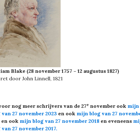
iam Blake (28 november 1757 – 12 augustus 1827)
ret door John Linnell, 1821
e
voor nog meer schrijvers van de 27
november ook
mijn
g van 27 november 2023
en ook
mijn blog van 27 novemb
en ook
mijn blog van 27 november 2018
en eveneens
mi
g van 27 november 2017
.