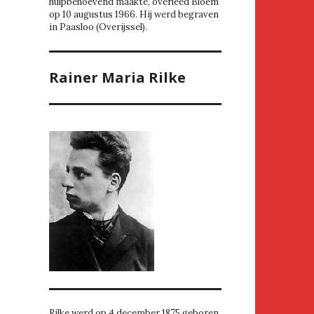
hulpbehoevend maakte, overleed Bloem
op 10 augustus 1966. Hij werd begraven
in Paasloo (Overijssel).
Rainer Maria Rilke
Rilke werd op 4 december 1875 geboren