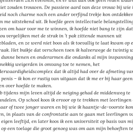
festeerden zich evenmin, en er was dan ook geen reden waa
iet zouden trouwen. De passieve aard van deze vrouw bij wie 
heid noch charme noch een ander verfijnd trekje kon ontdekken
 me uitstekend uit. Ik hoefde geen intellectuele belangstelling
zen om haar voor me te winnen, ik hoefde niet bang te zijn dat
ou vergelijken met de strak in ’t pak zittende mannen uit
bladen, en ze werd niet boos als ik toevallig te laat kwam op 
raak. Het buikje dat verscheen toen ik halverwege de twintig 
 dunne benen en onderarmen die ondanks al mijn inspannin
nekkig weigerden in omvang toe te nemen, het
erwaardigheidscomplex dat ik altijd had over de afmeting va
 penis – ik kon er rustig van uitgaan dat ik me er bij haar geen
en over hoefde te maken.
eb tijdens mijn leven altijd de neiging gehad de middenweg te
ndelen. Op school koos ik ervoor op te trekken met leerlingen 
jaar of twee jonger waren en bij wie ik haantje-de-voorste ko
en, in plaats van de confrontatie aan te gaan met leerlingen v
 eigen leeftijd, en later koos ik een universiteit op basis van m
 op een toelage die groot genoeg was om aan mijn behoeften t