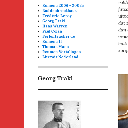
vold
Romenu 2006 - 20025
fats
Buddenbrookhaus
uitv
Frédéric Leroy
Georg Trakl
dat 
Hans Warren
dan 
Paul Celan
vrou
Perlentaucher.de
Romenu II
buit
Thomas Mann
zorg
Roumen Vertalingen
Literair Nederland
Georg Trakl