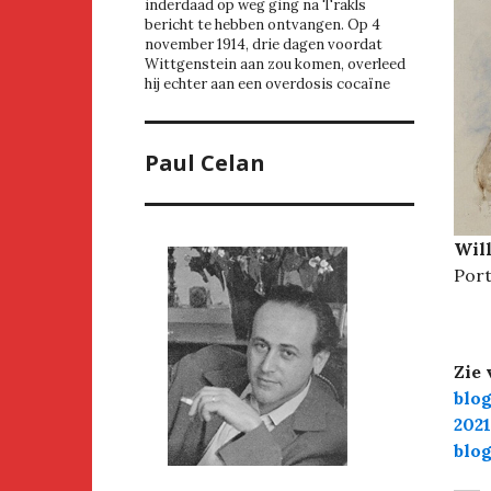
inderdaad op weg ging na Trakls
bericht te hebben ontvangen. Op 4
november 1914, drie dagen voordat
Wittgenstein aan zou komen, overleed
hij echter aan een overdosis cocaïne
Paul Celan
Will
Port
Zie 
blo
2021
blo