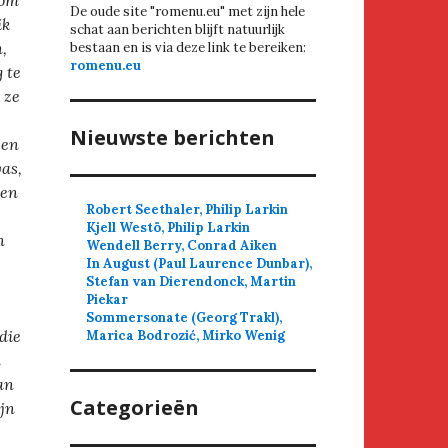
rom
De oude site "romenu.eu" met zijn hele
ik
schat aan berichten blijft natuurlijk
,
bestaan en is via deze link te bereiken:
romenu.eu
 te
 ze
Nieuwste berichten
een
was,
gen
Robert Seethaler, Philip Larkin
Kjell Westö, Philip Larkin
n
Wendell Berry, Conrad Aiken
In August (Paul Laurence Dunbar),
Stefan van Dierendonck, Martin
Piekar
Sommersonate (Georg Trakl),
die
Marica Bodrozić, Mirko Wenig
n
an
Categorieën
ijn
e