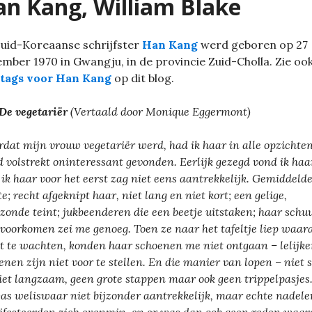
n Kang, William Blake
uid-Koreaanse schrijfster
Han Kang
werd geboren op 27
mber 1970 in Gwangju, in de provincie Zuid-Cholla. Zie oo
 tags voor Han Kang
op dit blog.
De vegetariër
(Vertaald door Monique Eggermont)
rdat mijn vrouw vegetariër werd, had ik haar in alle opzichte
jd volstrekt oninteressant gevonden. Eerlijk gezegd vond ik haa
 ik haar voor het eerst zag niet eens aantrekkelijk. Gemiddeld
te; recht afgeknipt haar, niet lang en niet kort; een gelige,
zonde teint; jukbeenderen die een beetje uitstaken; haar schu
 voorkomen zei me genoeg. Toen ze naar het tafeltje liep waar
at te wachten, konden haar schoenen me niet ontgaan – lelijke
enen zijn niet voor te stellen. En die manier van lopen – niet 
iet langzaam, geen grote stappen maar ook geen trippelpasjes
as weliswaar niet bijzonder aantrekkelijk, maar echte nadele