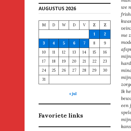
mani
we n
AUGUSTUS 2026
fris
kwam
M
D
W
D
V
Z
Z
vein
1
2
me z
mode
3
4
5
6
7
8
9
afsp
10
11
12
13
14
15
16
mijn
17
18
19
20
21
22
23
hard
mind
24
25
26
27
28
29
30
mijn
31
zorg
Ik h
« jul
bewa
een 
spel
Favoriete links
mijn
kans