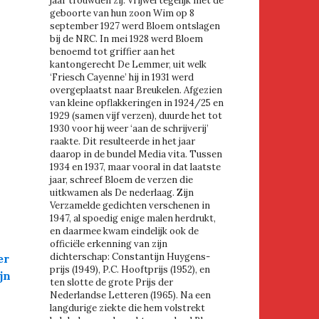
jaar trouwden zij. Vrijwel tegelijk met de
geboorte van hun zoon Wim op 8
september 1927 werd Bloem ontslagen
bij de NRC. In mei 1928 werd Bloem
benoemd tot griffier aan het
kantongerecht De Lemmer, uit welk
‘Friesch Cayenne’ hij in 1931 werd
overgeplaatst naar Breukelen. Afgezien
van kleine opflakkeringen in 1924/25 en
1929 (samen vijf verzen), duurde het tot
1930 voor hij weer ‘aan de schrijverij’
raakte. Dit resulteerde in het jaar
daarop in de bundel Media vita. Tussen
1934 en 1937, maar vooral in dat laatste
jaar, schreef Bloem de verzen die
uitkwamen als De nederlaag. Zijn
Verzamelde gedichten verschenen in
1947, al spoedig enige malen herdrukt,
en daarmee kwam eindelijk ook de
officiële erkenning van zijn
dichterschap: Constantijn Huygens-
er
prijs (1949), P.C. Hooftprijs (1952), en
jn
ten slotte de grote Prijs der
Nederlandse Letteren (1965). Na een
langdurige ziekte die hem volstrekt