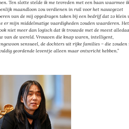
oen. Ten slotte stelde ik me tevreden met een baan waarmee i
oenlijk maandloon zou verdienen in ruil voor het nauwgezet
oeren van de mij opgedragen taken bij een bedrijf dat zo klein
ze er mijn middelmatige vaardigheden zouden waarderen. He
ook niet meer dan logisch dat ik trouwde met de meest alleda
w van de wereld. Vrouwen die knap waren, intelligent,
engewoon sensueel, de dochters uit rijke families – die zouden
vuldig geordende leventje alleen maar ontwricht hebben.”