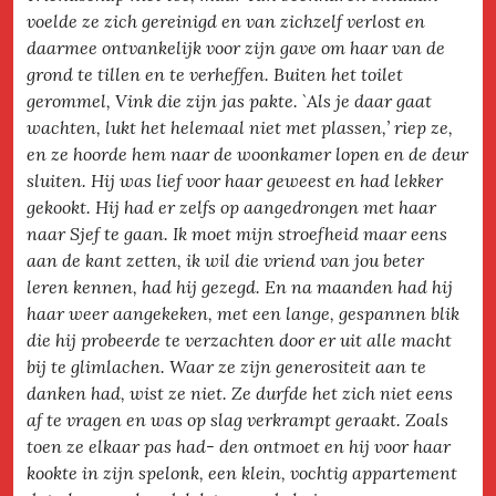
voelde ze zich gereinigd en van zichzelf verlost en
daarmee ontvankelijk voor zijn gave om haar van de
grond te tillen en te verheffen. Buiten het toilet
gerommel, Vink die zijn jas pakte. `Als je daar gaat
wachten, lukt het helemaal niet met plassen,’ riep ze,
en ze hoorde hem naar de woonkamer lopen en de deur
sluiten. Hij was lief voor haar geweest en had lekker
gekookt. Hij had er zelfs op aangedrongen met haar
naar Sjef te gaan. Ik moet mijn stroefheid maar eens
aan de kant zetten, ik wil die vriend van jou beter
leren kennen, had hij gezegd. En na maanden had hij
haar weer aangekeken, met een lange, gespannen blik
die hij probeerde te verzachten door er uit alle macht
bij te glimlachen. Waar ze zijn generositeit aan te
danken had, wist ze niet. Ze durfde het zich niet eens
af te vragen en was op slag verkrampt geraakt. Zoals
toen ze elkaar pas had- den ontmoet en hij voor haar
kookte in zijn spelonk, een klein, vochtig appartement