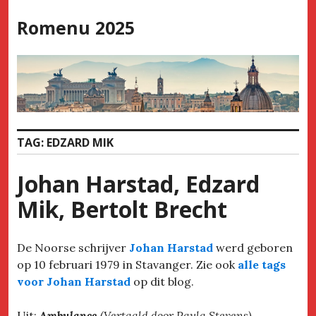
Skip
Romenu 2025
to
content
TAG:
EDZARD MIK
Johan Harstad, Edzard
Mik, Bertolt Brecht
De Noorse schrijver
Johan Harstad
werd geboren
op 10 februari 1979 in Stavanger. Zie ook
alle tags
voor Johan Harstad
op dit blog.
Uit:
Ambulance
(Vertaald door Paula Stevens)