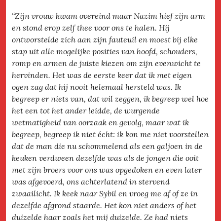
“Zijn vrouw kwam overeind maar Nazim hief zijn arm
en stond erop zelf thee voor ons te halen. Hij
ontworstelde zich aan zijn fauteuil en moest bij elke
stap uit alle mogelijke posities van hoofd, schouders,
romp en armen de juiste kiezen om zijn evenwicht te
hervinden. Het was de eerste keer dat ik met eigen
ogen zag dat hij nooit helemaal hersteld was. Ik
begreep er niets van, dat wil zeggen, ik begreep wel hoe
het een tot het ander leidde, de wurgende
wetmatigheid van oorzaak en gevolg, maar wat ik
begreep, begreep ik niet écht: ik kon me niet voorstellen
dat de man die nu schommelend als een galjoen in de
keuken verdween dezelfde was als de jongen die ooit
met zijn broers voor ons was opgedoken en even later
was afgevoerd, ons achterlatend in stervend
zwaailicht. Ik keek naar Sybil en vroeg me af of ze in
dezelfde afgrond staarde. Het kon niet anders of het
duizelde haar zoals het mij duizelde. Ze had niets