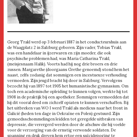
Georg Trakl werd op 3 februari 1887 in het conducteurshuis aan
de Waagplatz 2 in Salzburg geboren. Zijn vader, Tobias Trakl,
was een handelaar in ijzerwaren en zijn moeder, die ook
psychische problemen had, was Maria Catharina Trakl,
(meisjesnaam Halik). Voorts had hij nog drie broers en drie
zussen. Margarethe (doorgaans Grethe genoemd) stond hem het
naast, zelfs zodanig dat sommigen een incestueuze verhouding
vermoeden. Zijn jeugd bracht hij door in Salzburg. Vervolgens
bezocht hij van 1897 tot 1905 het humanistische gymnasium. Om
toch een academische opleiding te kunnen volgen, werkte hij tot
1908 in de praktijk bij een apotheker. Sommigen vermoedden dat
hij dit vooral deed om zichzelf opiaten te kunnen verschaffen. Bij
het uitbreken van WO I werd Trakl als medicus naar het front in
Galicië (heden ten dage in Oekraïne en Polen) gestuurd. Zijn
gemoedsschommelingen leidden tot geregelde uitbraken van
depressie, die verergerd werden door de afschuw die hij voelde
voor de verzorging van de ernstig verwonde soldaten. De
spanning en druk dreven hem ertoe een suïcidepoging te