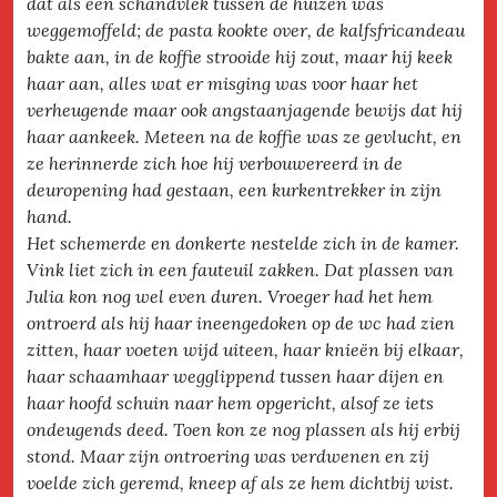
dat als een schandvlek tussen de huizen was
weggemoffeld; de pasta kookte over, de kalfsfricandeau
bakte aan, in de koffie strooide hij zout, maar hij keek
haar aan, alles wat er misging was voor haar het
verheugende maar ook angstaanjagende bewijs dat hij
haar aankeek. Meteen na de koffie was ze gevlucht, en
ze herinnerde zich hoe hij verbouwereerd in de
deuropening had gestaan, een kurkentrekker in zijn
hand.
Het schemerde en donkerte nestelde zich in de kamer.
Vink liet zich in een fauteuil zakken. Dat plassen van
Julia kon nog wel even duren. Vroeger had het hem
ontroerd als hij haar ineengedoken op de wc had zien
zitten, haar voeten wijd uiteen, haar knieën bij elkaar,
haar schaamhaar wegglippend tussen haar dijen en
haar hoofd schuin naar hem opgericht, alsof ze iets
ondeugends deed. Toen kon ze nog plassen als hij erbij
stond. Maar zijn ontroering was verdwenen en zij
voelde zich geremd, kneep af als ze hem dichtbij wist.