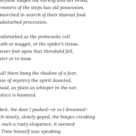
emmets of the steps has old possession,
marched in search of their diurnal food
ndisturbed procession.
ndisturbed as the prehensile cell
oth or maggot, or the spider’s tissue,
never foot upon that threshold fell,
ter or to issue.
 all there hung the shadow of a fear,
nse of mystery the spirit daunted,
said, as plain as whisper in the ear,
place is haunted.
eit, the door I pushed—or so I dreamed–
h slowly, slowly gaped, the hinges creaking
 such a rusty eloquence, it seemed
 Time himself was speaking.