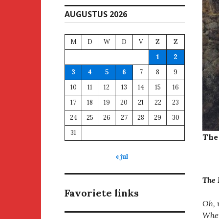
AUGUSTUS 2026
M
D
W
D
V
Z
Z
1
2
3
4
5
6
7
8
9
10
11
12
13
14
15
16
17
18
19
20
21
22
23
24
25
26
27
28
29
30
31
The
« jul
The
Favoriete links
Oh, 
Wher