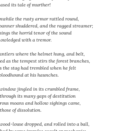
eased its tale of murther!
while the rusty armor rattled round,
banner shuddered, and the ragged streamer;
things the horrid tenor of the sound
owledged with a tremor.
antlers where the helmet hung, and belt,
red as the tempest stirs the forest branches,
s the stag had trembled when he felt
bloodhound at his haunches.
window jingled in its crumbled frame,
through its many gaps of destitution
rous moans and hollow sighings came,
those of dissolution.
wood-louse dropped, and rolled into a ball,
hed by some impulse occult or mechanic;