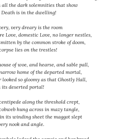
 all the dark solemnities that show
 Death is in the dwelling!
very, very dreary is the room
e Love, domestic Love, no longer nestles,
smitten by the common stroke of doom,
corpse lies on the trestles!
house of woe, and hearse, and sable pall,
narrow home of the departed mortal,
r looked so gloomy as that Ghostly Hall,
 its deserted portal!
centipede along the threshold crept,
cobweb hung across in mazy tangle,
in its winding sheet the maggot slept
very nook and angle.
keyhole lodged the earwig and her brood,