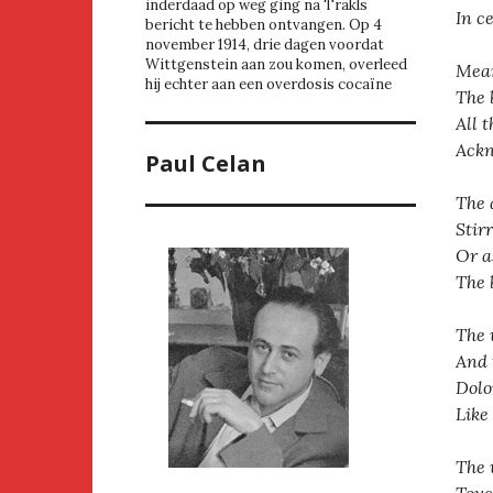
inderdaad op weg ging na Trakls
In c
bericht te hebben ontvangen. Op 4
november 1914, drie dagen voordat
Wittgenstein aan zou komen, overleed
Mean
hij echter aan een overdosis cocaïne
The 
All 
Ackn
Paul Celan
The 
Stir
Or a
The 
The 
And 
Dolo
Like 
The 
Touc