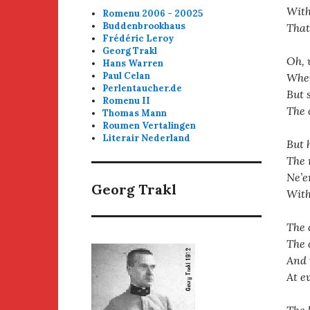
With
Romenu 2006 - 20025
Buddenbrookhaus
That
Frédéric Leroy
Georg Trakl
Oh, 
Hans Warren
Paul Celan
Wher
Perlentaucher.de
But 
Romenu II
The 
Thomas Mann
Roumen Vertalingen
Literair Nederland
But 
The 
Ne’e
Georg Trakl
With
The 
The 
And 
At e
The 