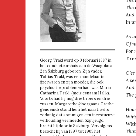
The 
And 
In u
As u
Of m
For 
To en
Georg Trakl werd op 3 februari 1887 in
het conducteurshuis aan de Waagplatz
2 in Salzburg geboren. Zijn vader,
O’er
Tobias Trakl, was een handelaar in
A se
ijzerwaren en zijn moeder, die ook
And 
psychische problemen had, was Maria
Catharina Trakl, (meisjesnaam Halik).
The 
Voorts had hij nog drie broers en drie
zussen. Margarethe (doorgaans Grethe
Howb
genoemd) stond hem het naast, zelfs
zodanig dat sommigen een incestueuze
Whic
verhouding vermoeden. Zijn jeugd
With
bracht hij door in Salzburg. Vervolgens
That
bezocht hij van 1897 tot 1905 het