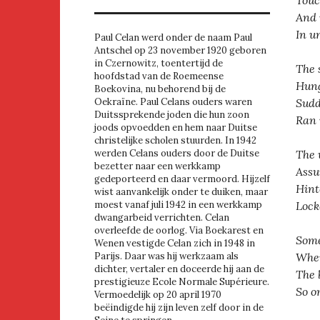
And 
In u
Paul Celan werd onder de naam Paul
Antschel op 23 november 1920 geboren
in Czernowitz, toentertijd de
The 
hoofdstad van de Roemeense
Hung
Boekovina, nu behorend bij de
Sudd
Oekraïne. Paul Celans ouders waren
Duitssprekende joden die hun zoon
Ran 
joods opvoedden en hem naar Duitse
christelijke scholen stuurden. In 1942
The 
werden Celans ouders door de Duitse
bezetter naar een werkkamp
Assu
gedeporteerd en daar vermoord. Hijzelf
Hint
wist aanvankelijk onder te duiken, maar
Lock
moest vanaf juli 1942 in een werkkamp
dwangarbeid verrichten. Celan
overleefde de oorlog. Via Boekarest en
Some
Wenen vestigde Celan zich in 1948 in
Wher
Parijs. Daar was hij werkzaam als
dichter, vertaler en doceerde hij aan de
The 
prestigieuze Ecole Normale Supérieure.
So o
Vermoedelijk op 20 april 1970
beëindigde hij zijn leven zelf door in de