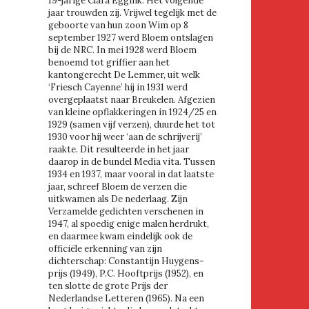
19-jarige Clara Eggink. Het volgende
jaar trouwden zij. Vrijwel tegelijk met de
geboorte van hun zoon Wim op 8
september 1927 werd Bloem ontslagen
bij de NRC. In mei 1928 werd Bloem
benoemd tot griffier aan het
kantongerecht De Lemmer, uit welk
‘Friesch Cayenne’ hij in 1931 werd
overgeplaatst naar Breukelen. Afgezien
van kleine opflakkeringen in 1924/25 en
1929 (samen vijf verzen), duurde het tot
1930 voor hij weer ‘aan de schrijverij’
raakte. Dit resulteerde in het jaar
daarop in de bundel Media vita. Tussen
1934 en 1937, maar vooral in dat laatste
jaar, schreef Bloem de verzen die
uitkwamen als De nederlaag. Zijn
Verzamelde gedichten verschenen in
1947, al spoedig enige malen herdrukt,
en daarmee kwam eindelijk ook de
officiële erkenning van zijn
dichterschap: Constantijn Huygens-
prijs (1949), P.C. Hooftprijs (1952), en
ten slotte de grote Prijs der
Nederlandse Letteren (1965). Na een