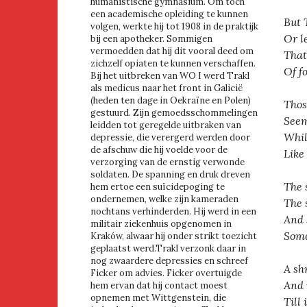
humanistische gymnasium. Om toch
een academische opleiding te kunnen
But 
volgen, werkte hij tot 1908 in de praktijk
Or l
bij een apotheker. Sommigen
vermoedden dat hij dit vooral deed om
That
zichzelf opiaten te kunnen verschaffen.
Of f
Bij het uitbreken van WO I werd Trakl
als medicus naar het front in Galicië
(heden ten dage in Oekraïne en Polen)
Thos
gestuurd. Zijn gemoedsschommelingen
Seem
leidden tot geregelde uitbraken van
Whil
depressie, die verergerd werden door
de afschuw die hij voelde voor de
Like
verzorging van de ernstig verwonde
soldaten. De spanning en druk dreven
The s
hem ertoe een suïcidepoging te
ondernemen, welke zijn kameraden
The 
nochtans verhinderden. Hij werd in een
And 
militair ziekenhuis opgenomen in
Some
Kraków, alwaar hij onder strikt toezicht
geplaatst werd.Trakl verzonk daar in
nog zwaardere depressies en schreef
A sh
Ficker om advies. Ficker overtuigde
And 
hem ervan dat hij contact moest
opnemen met Wittgenstein, die
Till