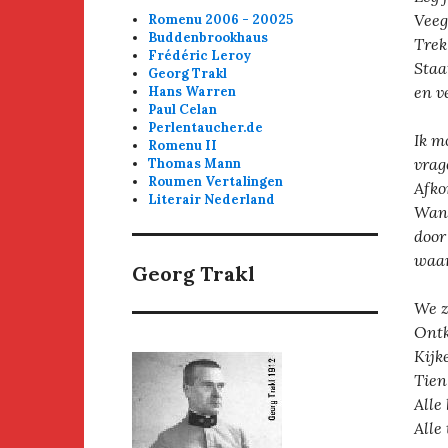
Veeg
Romenu 2006 - 20025
Buddenbrookhaus
Trek
Frédéric Leroy
Staa
Georg Trakl
en v
Hans Warren
Paul Celan
Perlentaucher.de
Ik m
Romenu II
vrag
Thomas Mann
Roumen Vertalingen
Afko
Literair Nederland
Wand
door
waar
Georg Trakl
We z
Ontk
Kijk
Tien 
Alle
Alle 