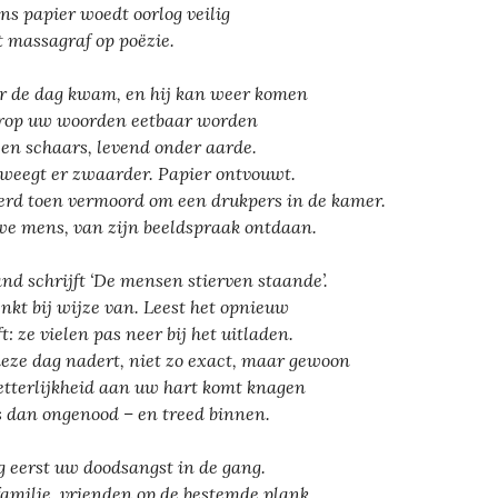
ns papier woedt oorlog veilig
t massagraf op poëzie.
 de dag kwam, en hij kan weer komen
op uw woorden eetbaar worden
 en schaars, levend onder aarde.
 weegt er zwaarder. Papier ontvouwt.
erd toen vermoord om een drukpers in de kamer.
e mens, van zijn beeldspraak ontdaan.
nd schrijft ‘De mensen stierven staande’.
enkt bij wijze van. Leest het opnieuw
t: ze vielen pas neer bij het uitladen.
deze dag nadert, niet zo exact, maar gewoon
letterlijkheid aan uw hart komt knagen
 dan ongenood – en treed binnen.
 eerst uw doodsangst in de gang.
familie, vrienden op de bestemde plank.