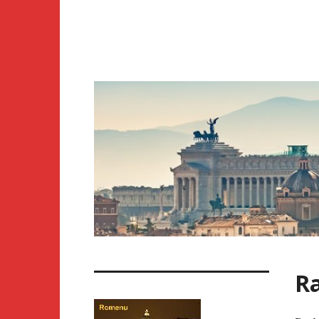
Skip
to
content
Ra