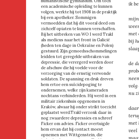
humanistische gymnasium. Om toch
ik b
een academische opleiding te kunnen
volgen, werkte hij tot 1908 in de praktijk
bij een apotheker. Sommigen
mijn
vermoedden dat hij dit vooral deed om
wees
zichzelf opiaten te kunnen verschaffen.
met 
Bij het uitbreken van WO I werd Trakl
als medicus naar het front in Galicië
bij 
(heden ten dage in Oekraïne en Polen)
slaa
gestuurd. Zijn gemoedsschommelingen
leidden tot geregelde uitbraken van
depressie, die verergerd werden door
de d
de afschuw die hij voelde voor de
prob
verzorging van de ernstig verwonde
neem
soldaten. De spanning en druk dreven
hem ertoe een suïcidepoging te
volg
ondernemen, welke zijn kameraden
nu z
nochtans verhinderden. Hij werd in een
militair ziekenhuis opgenomen in
Kraków, alwaar hij onder strikt toezicht
daar
geplaatst werd.Trakl verzonk daar in
teru
nog zwaardere depressies en schreef
met 
Ficker om advies. Ficker overtuigde
hem ervan dat hij contact moest
veel
opnemen met Wittgenstein, die
maar