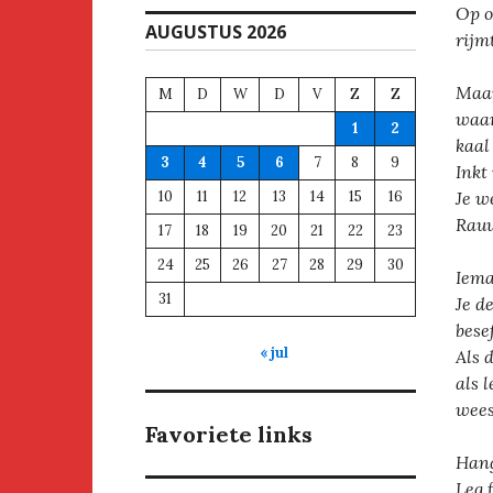
Op o
AUGUSTUS 2026
rijm
Maar
M
D
W
D
V
Z
Z
waar
1
2
kaal
3
4
5
6
7
8
9
Inkt
10
11
12
13
14
15
16
Je w
Rauw
17
18
19
20
21
22
23
24
25
26
27
28
29
30
Iema
31
Je d
besef
« jul
Als 
als 
wees
Favoriete links
Hang
Leg 