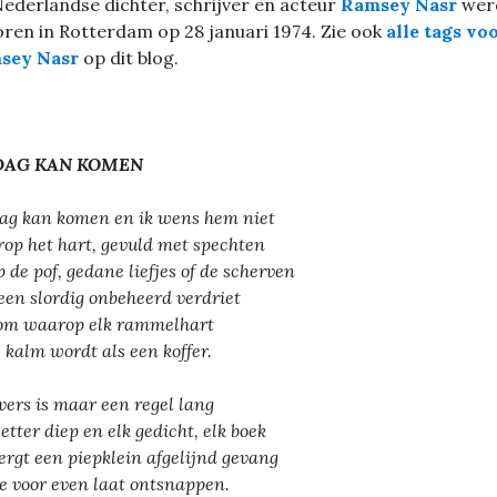
ederlandse dichter, schrijver en acteur
Ramsey Nasr
wer
ren in Rotterdam op 28 januari 1974. Zie ook
alle tags vo
sey Nasr
op dit blog.
DAG KAN KOMEN
ag kan komen en ik wens hem niet
op het hart, gevuld met spechten
op de pof, gedane liefjes of de scherven
een slordig onbeheerd verdriet
om waarop elk rammelhart
s kalm wordt als een koffer.
vers is maar een regel lang
letter diep en elk gedicht, elk boek
ergt een piepklein afgelijnd gevang
je voor even laat ontsnappen.