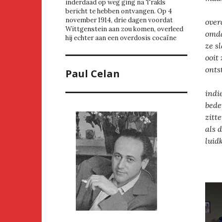
inderdaad op weg ging na Trakls
bericht te hebben ontvangen. Op 4
november 1914, drie dagen voordat
over
Wittgenstein aan zou komen, overleed
omda
hij echter aan een overdosis cocaïne
ze s
ooit
onts
Paul Celan
indi
bede
zitt
als 
luid