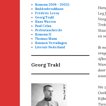
Romenu 2006 - 20025
Hang
Buddenbrookhaus
Leg 
Frédéric Leroy
Georg Trakl
Veeg
Hans Warren
Trek
Paul Celan
Staa
Perlentaucher.de
Romenu II
en v
Thomas Mann
Roumen Vertalingen
Ik m
Literair Nederland
vrag
Afko
Georg Trakl
Wand
door
waar
We z
Ontk
Kijk
Tien 