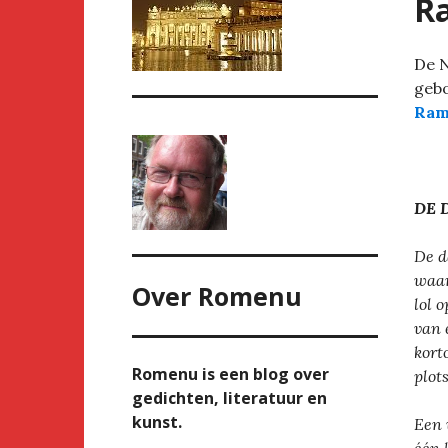
Ra
De N
gebo
Ram
DE 
De d
waar
Over
Romenu
lol 
van 
kort
Romenu is een blog over
plot
gedichten, literatuur en
kunst.
Een 