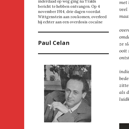
inderdaad op weg ging na Trakls
met 
bericht te hebben ontvangen. Op 4
veel
november 1914, drie dagen voordat
maar
Wittgenstein aan zou komen, overleed
hij echter aan een overdosis cocaïne
over
omda
Paul Celan
ze s
ooit
onts
indi
bede
zitt
als 
luid