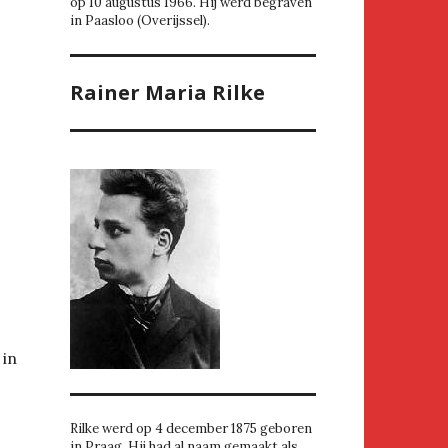
op 10 augustus 1966. Hij werd begraven
in Paasloo (Overijssel).
Rainer Maria Rilke
 in
Rilke werd op 4 december 1875 geboren
in Praag. Hij had al naam gemaakt als