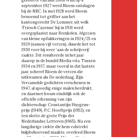
geboorte van hun zoon Wim op 8
september 1927 werd Bloem ontslagen
bij de NRC. In mei 1928 werd Bloem
benoemd tot griffier aan het
kantongerecht De Lemmer, uit welk
‘Friesch Cayenne’ hij in 1931 werd
overgeplaatst naar Breukelen. Afgezien
van kleine opflakkeringen in 1924/25 en
1929 (samen vijf verzen), duurde het tot
1930 voor hij weer ‘aan de schrijverij’
raakte. Dit resulteerde in het jaar
daarop in de bundel Media vita. Tussen
1934 en 1937, maar vooral in dat laatste
jaar, schreef Bloem de verzen die
uitkwamen als De nederlaag. Zijn
Verzamelde gedichten verschenen in
1947, al spoedig enige malen herdrukt,
en daarmee kwam eindelijk ook de
officiële erkenning van zijn
dichterschap: Constantijn Huygens-
prijs (1949), P.C. Hooftprijs (1952), en
ten slotte de grote Prijs der
Nederlandse Letteren (1965). Na een
langdurige ziekte die hem volstrekt
hulpbehoevend maakte, overleed Bloem