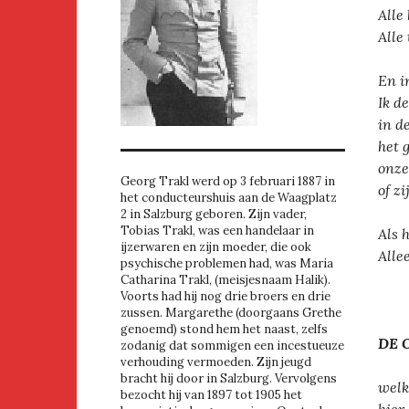
Alle
Alle 
En i
Ik d
in d
het g
onze
Georg Trakl werd op 3 februari 1887 in
of zi
het conducteurshuis aan de Waagplatz
2 in Salzburg geboren. Zijn vader,
Tobias Trakl, was een handelaar in
Als 
ijzerwaren en zijn moeder, die ook
Alle
psychische problemen had, was Maria
Catharina Trakl, (meisjesnaam Halik).
Voorts had hij nog drie broers en drie
zussen. Margarethe (doorgaans Grethe
genoemd) stond hem het naast, zelfs
DE 
zodanig dat sommigen een incestueuze
verhouding vermoeden. Zijn jeugd
bracht hij door in Salzburg. Vervolgens
welk
bezocht hij van 1897 tot 1905 het