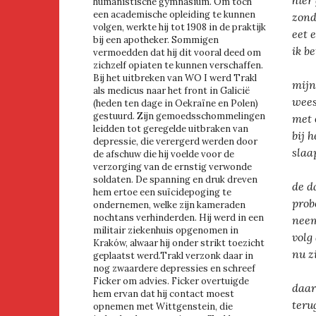
hier
humanistische gymnasium. Om toch
een academische opleiding te kunnen
zond
volgen, werkte hij tot 1908 in de praktijk
eet 
bij een apotheker. Sommigen
ik b
vermoedden dat hij dit vooral deed om
zichzelf opiaten te kunnen verschaffen.
Bij het uitbreken van WO I werd Trakl
mijn
als medicus naar het front in Galicië
wees
(heden ten dage in Oekraïne en Polen)
gestuurd. Zijn gemoedsschommelingen
met 
leidden tot geregelde uitbraken van
bij 
depressie, die verergerd werden door
slaa
de afschuw die hij voelde voor de
verzorging van de ernstig verwonde
soldaten. De spanning en druk dreven
de d
hem ertoe een suïcidepoging te
prob
ondernemen, welke zijn kameraden
nochtans verhinderden. Hij werd in een
neem
militair ziekenhuis opgenomen in
volg
Kraków, alwaar hij onder strikt toezicht
nu z
geplaatst werd.Trakl verzonk daar in
nog zwaardere depressies en schreef
Ficker om advies. Ficker overtuigde
daar
hem ervan dat hij contact moest
teru
opnemen met Wittgenstein, die