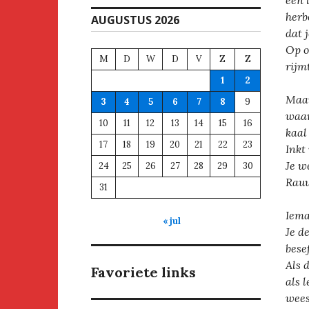
één 
herb
AUGUSTUS 2026
dat 
Op o
M
D
W
D
V
Z
Z
rijm
1
2
Maar
3
4
5
6
7
8
9
waar
10
11
12
13
14
15
16
kaal
17
18
19
20
21
22
23
Inkt
Je w
24
25
26
27
28
29
30
Rauw
31
Iema
« jul
Je d
besef
Als 
Favoriete links
als 
wees