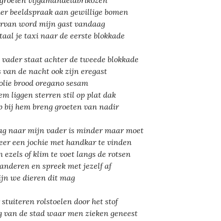
 groeien vijgamandelabrikozen
er beeldspraak aan gewillige bomen
ervan word mijn gast vandaag
etaal je taxi naar de eerste blokkade
 vader staat achter de tweede blokkade
 van de nacht ook zijn eregast
olie brood oregano sesam
hem liggen sterren stil op plat dak
p bij hem breng groeten van nadir
ag naar mijn vader is minder maar moet
eer een jochie met handkar te vinden
 ezels of klim te voet langs de rotsen
 anderen en spreek met jezelf af
ijn we dieren dit mag
 stuiteren rolstoelen door het stof
g van de stad waar men zieken geneest