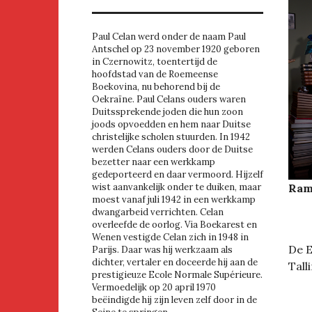
Paul Celan werd onder de naam Paul
Antschel op 23 november 1920 geboren
in Czernowitz, toentertijd de
hoofdstad van de Roemeense
Boekovina, nu behorend bij de
Oekraïne. Paul Celans ouders waren
Duitssprekende joden die hun zoon
joods opvoedden en hem naar Duitse
christelijke scholen stuurden. In 1942
werden Celans ouders door de Duitse
bezetter naar een werkkamp
gedeporteerd en daar vermoord. Hijzelf
wist aanvankelijk onder te duiken, maar
Rams
moest vanaf juli 1942 in een werkkamp
dwangarbeid verrichten. Celan
overleefde de oorlog. Via Boekarest en
Wenen vestigde Celan zich in 1948 in
De E
Parijs. Daar was hij werkzaam als
dichter, vertaler en doceerde hij aan de
Tall
prestigieuze Ecole Normale Supérieure.
Vermoedelijk op 20 april 1970
beëindigde hij zijn leven zelf door in de