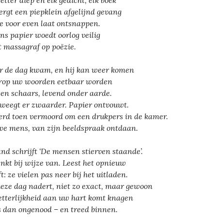
letter diep en elk gedicht, elk boek
ergt een piepklein afgelijnd gevang
je voor even laat ontsnappen.
ns papier woedt oorlog veilig
t massagraf op poëzie.
 de dag kwam, en hij kan weer komen
op uw woorden eetbaar worden
 en schaars, levend onder aarde.
 weegt er zwaarder. Papier ontvouwt.
erd toen vermoord om een drukpers in de kamer.
e mens, van zijn beeldspraak ontdaan.
nd schrijft ‘De mensen stierven staande’.
enkt bij wijze van. Leest het opnieuw
t: ze vielen pas neer bij het uitladen.
deze dag nadert, niet zo exact, maar gewoon
letterlijkheid aan uw hart komt knagen
 dan ongenood – en treed binnen.