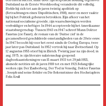
een enorm succes, maar door zijn sceptische houding tegenover
Duitsland na de Eerste Wereldoorlog veranderde dit volledig.
Stelde hij zich tot aan de jaren twintig apolitiek op
(Betrachtungen eines Unpolitischen, 1918), meer en meer raakte
hij bij het Politiek gebeuren betrokken. Zijn afkeer van het
nationaal socialisme groeide, zijn waarschuwingen werden
veelvuldiger en heftiger. In 1944 accepteerde hij het Amerikaanse
staatsburgerschap. Tussen 1943 en 1947 schreef Mann Doktor
Faustus (zie Faust), de roman van de ‘Duitse ziel’ in de
gecamoufleerd geschilderde omstandigheden van de 20ste eeuw.
In 1947 bezocht hij voor het eerst sinds de Oorlog Europa, twee
jaar later pas Duitsland. In 1952 vertrok hij naar Zwitserland. Op
12 augustus 1955 stierf hij in Zürich. Twintig jaar na zijn dood, in
aug. 1975, is zijn literaire nalatenschap geopend:
dagboekaantekeningen van 15 maart 1933 tot 29 juli 1955,
alsmede notities uit de jaren 1918 tot en met 1921.Belangrijke
werken zijn: Der Zauberberg, Der Tod in Venedig, Dokter Faustus
, Joseph und seine Brüder en Die Bekenntnisse des Hochstaplers
Felix Krull