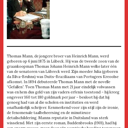
Thomas Mann, de jongere broer van Heinrich Mann, werd
geboren op 6 juni 1875 in Lübeck. Hij was de tweede zoon van de
graankoopman Thomas Johann Heinrich Mann welke later één
van de senatoren van Lübreck werd. Zijn moeder Julia (geboren
da Silva-Bruhns) was Duits-Braziliaans van Portugees Kreoolse
afkomst. In 1894 debuteerde Thomas Mann met de novelle
“Gefallen”. Toen Thomas Mann met 21 jaar eindelijk volwassen
was en hem dus geld van zijn vaders erfenis toestond – hij kreeg
ongeveer 160 tot 180 goldmark per jaar – besloot hij dat hij
genoeg had van al die scholen en instituties en werd
onafhankelijk schrijver. Kenmerkend voor zijn stijl zijn de ironie,
de fenomenale taalbeheersing en de minutieuze
detailschildering. Manns reputatie in Duitsland was sterk
wisselend. Met zijn eerste roman, Buddenbrooks (1901), had hij