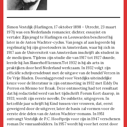
Simon Vestdijk (Harlingen, 17 oktober 1898 – Utrecht, 23 maart
1971) was een Nederlands romancier, dichter, essayist en
vertaler. Zijn jeugd te Harlingen en Leeuwarden beschreef hij
later in de Anton Wachter-cyclus. Van jongs af aan logeerde hij
regelmatig bij zijn grootouders in Amsterdam, waar hij zich in
1917 aan de Universiteit van Amsterdam inschrijft als student in
de medicijnen. Tijdens zijn studie die van 1917 tot 1927 duurde,
leerde hij Jan Slauerhoff kennen.Tot 1932 is hij als arts in
praktijken door heel Nederland werkzaam. In 1932 volgt zijn
officiële schrijversdebuut met de uitgave van de bundel Verzen in
De Vrije Bladen. Doorslaggevend voor Vestdijks uiteindelijke
keuze voor de literatuur is zijn ontmoeting in 1932 met Eddy Du
Perron en Menno ter Braak. Deze ontmoeting had tot resultaat
dat hij redactielid werd van het tijdschrift Forum Kort daarop, in
1933, wordt zijn eerste novelle, De oubliette, uitgegeven. In
hetzelfde jaar schrijft hij Kind tussen vier vrouwen, dat, eerst
geweigerd door de uitgever, later de basis zal vormen voor de
eerste drie delen van de Anton Wachter-romans. In 1951
ontvangt Vestdijk de P.C. Hooftprijs voor zijn in 1947 verschenen
roman De vuuraanbidders. In 1957 wordt hij voor het eerst door