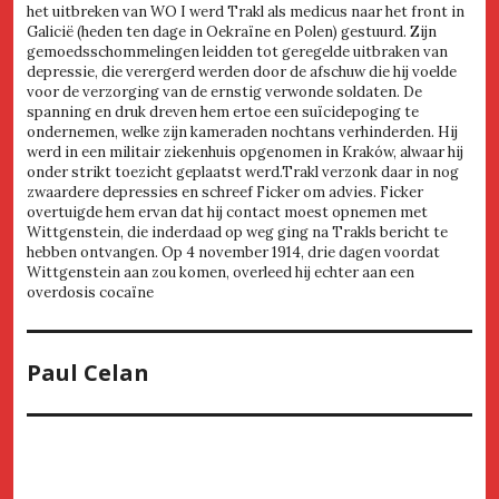
het uitbreken van WO I werd Trakl als medicus naar het front in
Galicië (heden ten dage in Oekraïne en Polen) gestuurd. Zijn
gemoedsschommelingen leidden tot geregelde uitbraken van
depressie, die verergerd werden door de afschuw die hij voelde
voor de verzorging van de ernstig verwonde soldaten. De
spanning en druk dreven hem ertoe een suïcidepoging te
ondernemen, welke zijn kameraden nochtans verhinderden. Hij
werd in een militair ziekenhuis opgenomen in Kraków, alwaar hij
onder strikt toezicht geplaatst werd.Trakl verzonk daar in nog
zwaardere depressies en schreef Ficker om advies. Ficker
overtuigde hem ervan dat hij contact moest opnemen met
Wittgenstein, die inderdaad op weg ging na Trakls bericht te
hebben ontvangen. Op 4 november 1914, drie dagen voordat
Wittgenstein aan zou komen, overleed hij echter aan een
overdosis cocaïne
Paul Celan