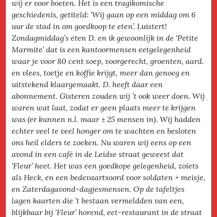
wij er voor boeten. Het is een tragikomische
geschiedenis, getiteld: ‘Wij gaan op een middag om 6
uur de stad in om goedkoop te eten’. Luistert!
Zondagmiddag’s eten D. en ik gewoonlijk in de ‘Petite
Marmite’ dat is een kantoormensen eetgelegenheid
waar je voor 80 cent soep, voorgerecht, groenten, aard.
en vlees, toetje en koffie krijgt, meer dan genoeg en
uitstekend klaargemaakt. D. heeft daar een
abonnement. Gisteren zouden wij ’t ook weer doen. Wij
waren wat laat, zodat er geen plaats meer te krijgen
was (er kunnen n.l. maar ± 25 mensen in). Wij hadden
echter veel te veel honger om te wachten en besloten
ons heil elders te zoeken. Nu waren wij eens op een
avond in een café in de Leidse straat geweest dat
‘Fleur’ heet. Het was een goedkope gelegenheid, zoiets
als Heck, en een bedevaartsoord voor soldaten + meisje,
en Zaterdagavond-dagjesmensen. Op de tafeltjes
lagen kaarten die ’t bestaan vermeldden van een,
blijkbaar bij ‘Fleur’ horend, eet-restaurant in de straat