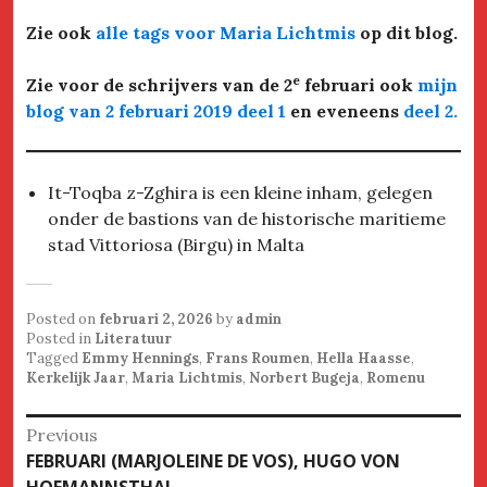
Zie ook
alle tags voor Maria Lichtmis
op dit blog.
e
Zie voor de schrijvers van de 2
februari ook
mijn
blog van 2 februari 2019 deel 1
en eveneens
deel 2
.
It-Toqba z-Zghira is een kleine inham, gelegen
onder de bastions van de historische maritieme
stad Vittoriosa (Birgu) in Malta
Posted on
februari 2, 2026
by
admin
Posted in
Literatuur
Tagged
Emmy Hennings
,
Frans Roumen
,
Hella Haasse
,
Kerkelijk Jaar
,
Maria Lichtmis
,
Norbert Bugeja
,
Romenu
Bericht
Previous
Previous
FEBRUARI (MARJOLEINE DE VOS), HUGO VON
navigatie
post:
HOFMANNSTHAL