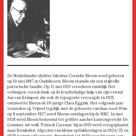
De Nederlandse dichter Jakobus Cornelis Bloem werd geboren
op 10 mei 1887 in Oudshoorn. Bloem stamde uit een stijlvolle,
patricische familie. Op 12 mei 1921 verscheen eindelijk Het
verlangen, vooral dank zij de krachtdadige hulp van zijn vriend
Jan van Krimpen, die ook de typografie verzorgde In 1925
ontmoette Bloem de 19-jarige Clara Eggink. Het volgende jaar
trouwden zij. Vrijwel tegelijk met de geboorte van hun zoon Wim
op 8 september 1927 werd Bloem ontslagen bij de NRC. In mei
1928 werd Bloem benoemd tot griffier aan het kantongerecht De
Lemmer, uit welk ‘Friesch Cayenne’ hij in 1931 werd overgeplaatst
naar Breukelen. Afgezien van kleine opflakkeringen in 1924/25 en
1929 (samen vijf verzen), duurde het tot 1930 voor hij weer ‘aan