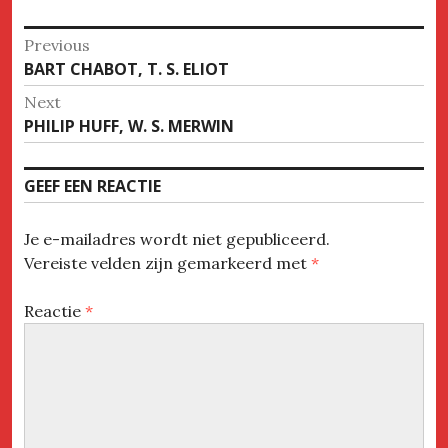
Bericht
Previous
Previous
BART CHABOT, T. S. ELIOT
navigatie
post:
Next
Next
PHILIP HUFF, W. S. MERWIN
post:
GEEF EEN REACTIE
Je e-mailadres wordt niet gepubliceerd.
Vereiste velden zijn gemarkeerd met
*
Reactie
*