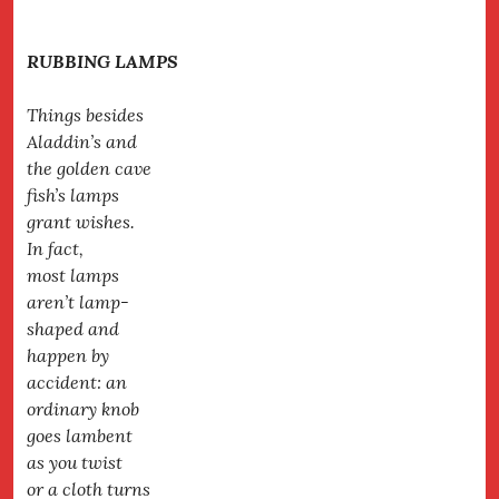
RUBBING LAMPS
Things besides
Aladdin’s and
the golden cave
fish’s lamps
grant wishes.
In fact,
most lamps
aren’t lamp-
shaped and
happen by
accident: an
ordinary knob
goes lambent
as you twist
or a cloth turns