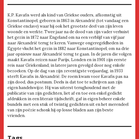
K.P. Kavafis werd als kind van Griekse ouders, afkomstig uit
Konstantinopel, geboren in 1863 in Alexandrië (tot vandaag een
Griekse enclave) waar hij ook het grootste deel van zijn leven
woonde en werkte. Twee jaar na de dood van zijn vader verhuist
het gezin in 1872 naar Engeland om na een verblijf van vijf jaar
naar Alexandrië terug te keren. Vanwege ongeregeldheden in
Egypte vlucht het gezin in 1882 naar Konstantinopel, om na drie
jaar opnieuw naar Alexandrië terug te gaan. In de jaren die volgen
maakt Kavafis reizen naar Parijs, Londen en in 1901 zijn eerste
reis naar Griekenland, in latere jaren gevolgd door nog enkele
bezoeken. Op de dag van zijn zeventigste verjaardag, in 1933
sterft Kavafis in Alexandrië. De roem kwam voor Kavafis pas na
zijn dood, dus postuum. Deels is dat toe te schrijven aan zijn
eigen handelswijze. Hij was uiterst terughoudend met de
publicatie van zijn gedichten, liet af en toe een enkel gedicht
afdrukken in een literair tijdschrift, gaf in eigen beheer enkele
bundels met een stuk of twintig gedichten uit en het merendeel
van zijn poëzie schonk hij op losse bladen aan zijn beste
vrienden.
Tags