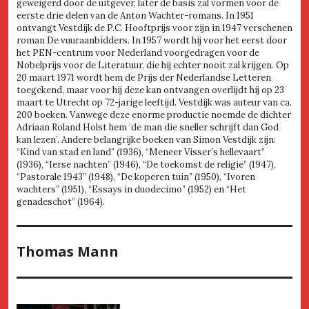
geweigerd door de uitgever, later de basis zal vormen voor de
eerste drie delen van de Anton Wachter-romans. In 1951
ontvangt Vestdijk de P.C. Hooftprijs voor zijn in 1947 verschenen
roman De vuuraanbidders. In 1957 wordt hij voor het eerst door
het PEN-centrum voor Nederland voorgedragen voor de
Nobelprijs voor de Literatuur, die hij echter nooit zal krijgen. Op
20 maart 1971 wordt hem de Prijs der Nederlandse Letteren
toegekend, maar voor hij deze kan ontvangen overlijdt hij op 23
maart te Utrecht op 72-jarige leeftijd. Vestdijk was auteur van ca.
200 boeken. Vanwege deze enorme productie noemde de dichter
Adriaan Roland Holst hem ‘de man die sneller schrijft dan God
kan lezen’. Andere belangrijke boeken van Simon Vestdijk zijn:
“Kind van stad en land” (1936), “Meneer Visser’s hellevaart”
(1936), “Ierse nachten” (1946), “De toekomst de religie” (1947),
“Pastorale 1943” (1948), “De koperen tuin” (1950), “Ivoren
wachters” (1951), “Essays in duodecimo” (1952) en “Het
genadeschot” (1964).
Thomas Mann