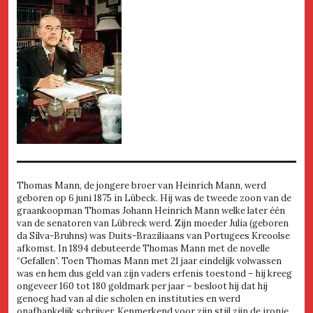
Thomas Mann, de jongere broer van Heinrich Mann, werd
geboren op 6 juni 1875 in Lübeck. Hij was de tweede zoon van de
graankoopman Thomas Johann Heinrich Mann welke later één
van de senatoren van Lübreck werd. Zijn moeder Julia (geboren
da Silva-Bruhns) was Duits-Braziliaans van Portugees Kreoolse
afkomst. In 1894 debuteerde Thomas Mann met de novelle
“Gefallen”. Toen Thomas Mann met 21 jaar eindelijk volwassen
was en hem dus geld van zijn vaders erfenis toestond – hij kreeg
ongeveer 160 tot 180 goldmark per jaar – besloot hij dat hij
genoeg had van al die scholen en instituties en werd
onafhankelijk schrijver. Kenmerkend voor zijn stijl zijn de ironie,