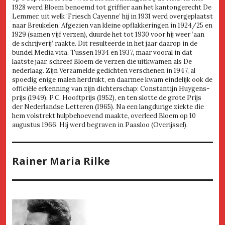
1928 werd Bloem benoemd tot griffier aan het kantongerecht De
Lemmer, uit welk ‘Friesch Cayenne’ hij in 1931 werd overgeplaatst
naar Breukelen. Afgezien van kleine opflakkeringen in 1924/25 en
1929 (samen vijf verzen), duurde het tot 1930 voor hij weer ‘aan
de schrijverij’ raakte. Dit resulteerde in het jaar daarop in de
bundel Media vita. Tussen 1934 en 1937, maar vooral in dat
laatste jaar, schreef Bloem de verzen die uitkwamen als De
nederlaag. Zijn Verzamelde gedichten verschenen in 1947, al
spoedig enige malen herdrukt, en daarmee kwam eindelijk ook de
officiële erkenning van zijn dichterschap: Constantijn Huygens-
prijs (1949), P.C. Hooftprijs (1952), en ten slotte de grote Prijs
der Nederlandse Letteren (1965). Na een langdurige ziekte die
hem volstrekt hulpbehoevend maakte, overleed Bloem op 10
augustus 1966. Hij werd begraven in Paasloo (Overijssel).
Rainer Maria Rilke