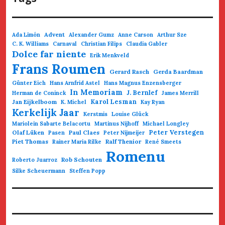
Advent
Ada Limón
Alexander Gumz
Anne Carson
Arthur Sze
C. K. Williams
Carnaval
Christian Filips
Claudia Gabler
Dolce far niente
Erik Menkveld
Frans Roumen
Gerard Rasch
Gerda Baardman
Günter Eich
Hans Arnfrid Astel
Hans Magnus Enzensberger
In Memoriam
J. Bernlef
Herman de Coninck
James Merrill
Jan Eijkelboom
Karol Lesman
K. Michel
Kay Ryan
Kerkelijk Jaar
Kerstmis
Louise Glück
Mariolein Sabarte Belacortu
Martinus Nijhoff
Michael Longley
Olaf Lüken
Paul Claes
Peter Verstegen
Pasen
Peter Nijmeijer
Piet Thomas
Ralf Thenior
Rainer Maria Rilke
René Smeets
Romenu
Rob Schouten
Roberto Juarroz
Silke Scheuermann
Steffen Popp