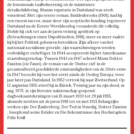
de fenomenale taalbeheersing en de minutieuze
detailschildering. Manns reputatie in Duitsland was sterk
wisselend. Met zijn eerste roman, Buddenbrooks (1901), had hij
een enorm succes, maar door zijn sceptische houding tegenover
Duitsland na de Eerste Wereldoorlog veranderde dit volledig.
Stelde hij zich tot aan de jaren twintig apolitiek op
(Betrachtungen eines Unpolitischen, 1918), meer en meer raakte
hij bij het Politiek gebeuren betrokken. Zijn afkeer van het
nationaal socialisme groeide, zijn waarschuwingen werden
veelvuldiger en heftiger. In 1944 accepteerde hij het Amerikaanse
staatsburgerschap. Tussen 1943 en 1947 schreef Mann Doktor
Faustus (zie Faust), de roman van de ‘Duitse ziel’ in de
gecamoufleerd geschilderde omstandigheden van de 20ste eeuw.
In 1947 bezocht hij voor het eerst sinds de Oorlog Europa, twee
jaar later pas Duitsland. In 1952 vertrok hij naar Zwitserland. Op
12 augustus 1955 stierf hij in Zürich. Twintig jaar na zijn dood, in
aug. 1975, is zijn literaire nalatenschap geopend:
dagboekaantekeningen van 15 maart 1933 tot 29 juli 1955,
alsmede notities uit de jaren 1918 tot en met 1921.Belangrijke
werken zijn: Der Zauberberg, Der Tod in Venedig, Dokter Faustus
, Joseph und seine Brüder en Die Bekenntnisse des Hochstaplers
Felix Krull