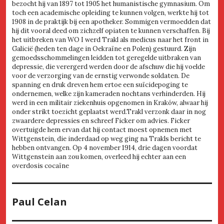
bezocht hij van 1897 tot 1905 het humanistische gymnasium. Om
toch een academische opleiding te kunnen volgen, werkte hij tot
1908 in de praktijk bij een apotheker. Sommigen vermoedden dat
hij dit vooral deed om zichzelf opiaten te kunnen verschaffen. Bij
het uitbreken van WO I werd Trakl als medicus naar het front in
Galicië (heden ten dage in Oekraïne en Polen) gestuurd. Zijn
gemoedsschommelingen leidden tot geregelde uitbraken van
depressie, die verergerd werden door de afschuw die hij voelde
voor de verzorging van de ernstig verwonde soldaten. De
spanning en druk dreven hem ertoe een suïcidepoging te
ondernemen, welke zijn kameraden nochtans verhinderden. Hij
werd in een militair ziekenhuis opgenomen in Kraków, alwaar hij
onder strikt toezicht geplaatst werd.Trakl verzonk daar in nog
zwaardere depressies en schreef Ficker om advies. Ficker
overtuigde hem ervan dat hij contact moest opnemen met
Wittgenstein, die inderdaad op weg ging na Trakls bericht te
hebben ontvangen. Op 4 november 1914, drie dagen voordat
Wittgenstein aan zou komen, overleed hij echter aan een
overdosis cocaïne
Paul Celan