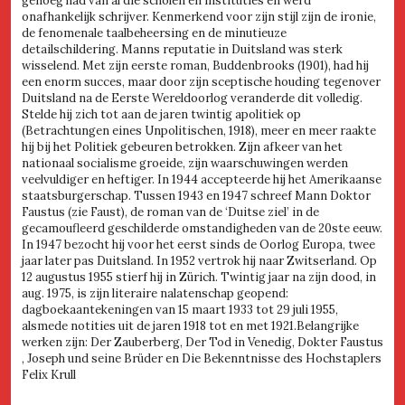
genoeg had van al die scholen en instituties en werd
onafhankelijk schrijver. Kenmerkend voor zijn stijl zijn de ironie,
de fenomenale taalbeheersing en de minutieuze
detailschildering. Manns reputatie in Duitsland was sterk
wisselend. Met zijn eerste roman, Buddenbrooks (1901), had hij
een enorm succes, maar door zijn sceptische houding tegenover
Duitsland na de Eerste Wereldoorlog veranderde dit volledig.
Stelde hij zich tot aan de jaren twintig apolitiek op
(Betrachtungen eines Unpolitischen, 1918), meer en meer raakte
hij bij het Politiek gebeuren betrokken. Zijn afkeer van het
nationaal socialisme groeide, zijn waarschuwingen werden
veelvuldiger en heftiger. In 1944 accepteerde hij het Amerikaanse
staatsburgerschap. Tussen 1943 en 1947 schreef Mann Doktor
Faustus (zie Faust), de roman van de ‘Duitse ziel’ in de
gecamoufleerd geschilderde omstandigheden van de 20ste eeuw.
In 1947 bezocht hij voor het eerst sinds de Oorlog Europa, twee
jaar later pas Duitsland. In 1952 vertrok hij naar Zwitserland. Op
12 augustus 1955 stierf hij in Zürich. Twintig jaar na zijn dood, in
aug. 1975, is zijn literaire nalatenschap geopend:
dagboekaantekeningen van 15 maart 1933 tot 29 juli 1955,
alsmede notities uit de jaren 1918 tot en met 1921.Belangrijke
werken zijn: Der Zauberberg, Der Tod in Venedig, Dokter Faustus
, Joseph und seine Brüder en Die Bekenntnisse des Hochstaplers
Felix Krull