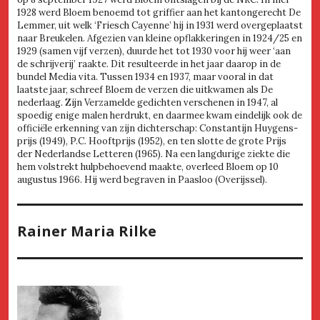
1928 werd Bloem benoemd tot griffier aan het kantongerecht De
Lemmer, uit welk ‘Friesch Cayenne’ hij in 1931 werd overgeplaatst
naar Breukelen. Afgezien van kleine opflakkeringen in 1924/25 en
1929 (samen vijf verzen), duurde het tot 1930 voor hij weer ‘aan
de schrijverij’ raakte. Dit resulteerde in het jaar daarop in de
bundel Media vita. Tussen 1934 en 1937, maar vooral in dat
laatste jaar, schreef Bloem de verzen die uitkwamen als De
nederlaag. Zijn Verzamelde gedichten verschenen in 1947, al
spoedig enige malen herdrukt, en daarmee kwam eindelijk ook de
officiële erkenning van zijn dichterschap: Constantijn Huygens-
prijs (1949), P.C. Hooftprijs (1952), en ten slotte de grote Prijs
der Nederlandse Letteren (1965). Na een langdurige ziekte die
hem volstrekt hulpbehoevend maakte, overleed Bloem op 10
augustus 1966. Hij werd begraven in Paasloo (Overijssel).
Rainer Maria Rilke