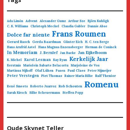
Advent
Ada Limón
Alexander Gumz
Arthur Sze
Björn Kuhligk
C. K. Williams
Christoph Meckel
Claudia Gabler
Dannie Abse
Frans Roumen
Dolce far niente
Gerard Rasch
Gerda Baardman
Günter Eich
H. C. ten Berge
Hans Arnfrid Astel
Hans Magnus Enzensberger
Herman de Coninck
In Memoriam
Jan Eijkelboom
J. Bernlef
Jan Baeke
Kerkelijk Jaar
Karol Lesman
K. Michel
Kay Ryan
Kerstmis
Mariolein Sabarte Belacortu
Marjoleine de Vos
Olaf Lüken
Paul Claes
Martinus Nijhoff
Pasen
Peter Nijmeijer
Peter Verstegen
Piet Thomas
Ralf Thenior
Rainer Maria Rilke
Romenu
Rob Schouten
René Smeets
Roberto Juarroz
Sarah Kirsch
Silke Scheuermann
Steffen Popp
Oude Skynet Teller