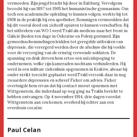
vermoeden. Zijn jeugd bracht hij door in Salzburg. Vervolgens
bezocht hij van 1897 tot 1905 het humanistische gymnasium. Om
toch een academische opleiding te kunnen volgen, werkte hij tot
1908 in de praktijk bij een apotheker. Sommigen vermoedden dat
hij dit vooral deed om zichzelf opiaten te kunnen verschaffen. Bij
het uitbreken van WO I werd Trakl als medicus naar het front in
Galicië (heden ten dage in Oekraïne en Polen) gestuurd. Zijn
gemoedsschommelingen leidden tot geregelde uitbraken van
depressie, die verergerd werden door de afschuw die hij voelde
voor de verzorging van de ernstig verwonde soldaten. De
spanning en druk dreven hem ertoe een suïcidepoging te
ondernemen, welke zijn kameraden nochtans verhinderden. Hij
werd in een militair ziekenhuis opgenomen in Kraków, alwaar hij
onder strikt toezicht geplaatst werd.Trakl verzonk daar in nog
zwaardere depressies en schreef Ficker om advies. Ficker
overtuigde hem ervan dat hij contact moest opnemen met
Wittgenstein, die inderdaad op weg ging na Trakls bericht te
hebben ontvangen. Op 4 november 1914, drie dagen voordat
Wittgenstein aan zou komen, overleed hij echter aan een
overdosis cocaïne
Paul Celan