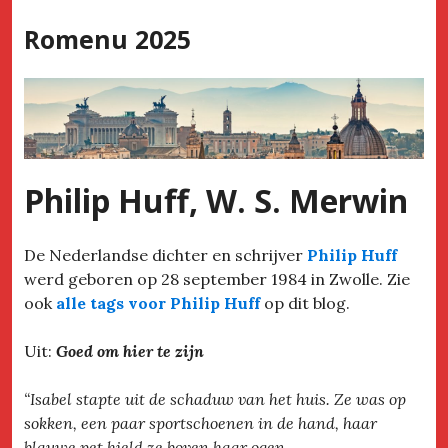
Skip
Romenu 2025
to
content
Philip Huff, W. S. Merwin
De Nederlandse dichter en schrijver
Philip Huff
werd geboren op 28 september 1984 in Zwolle. Zie
ook
alle tags voor Philip Huff
op dit blog.
Uit:
Goed om hier te zijn
“Isabel stapte uit de schaduw van het huis. Ze was op
sokken, een paar sportschoenen in de hand, haar
blauwe pet hield ze boven haar ogen.