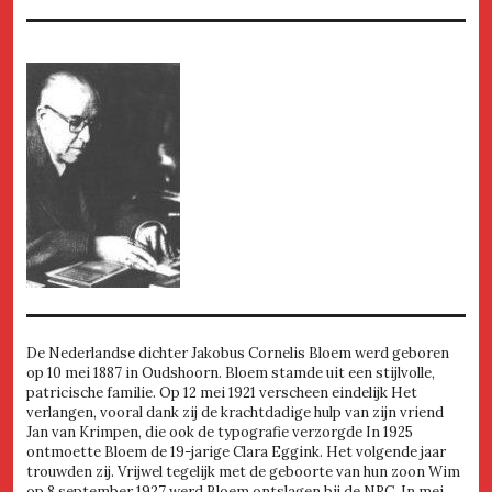
De Nederlandse dichter Jakobus Cornelis Bloem werd geboren
op 10 mei 1887 in Oudshoorn. Bloem stamde uit een stijlvolle,
patricische familie. Op 12 mei 1921 verscheen eindelijk Het
verlangen, vooral dank zij de krachtdadige hulp van zijn vriend
Jan van Krimpen, die ook de typografie verzorgde In 1925
ontmoette Bloem de 19-jarige Clara Eggink. Het volgende jaar
trouwden zij. Vrijwel tegelijk met de geboorte van hun zoon Wim
op 8 september 1927 werd Bloem ontslagen bij de NRC. In mei