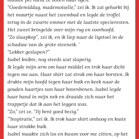
“Goedemiddag, mademoiselle,” zei ik. Ik zat gehurkt bij
het muurtje naast het zwembad en legde de troffel
terug in de zwarte emmer met de laatste specieresten.
Het zweet kringelde over mijn rug en voorhoofd.
“Zo slaapkop”, zei ik, en ik liep naar de ligstoel in de
schaduw van de grote steeneik. ‘
“Lekker geslapen?”
Isabel knikte, nog steeds wat slaperig.
Ik legde mijn arm om haar middel en trok haar dicht
tegen me aan. Haar shirt zat strak om haar borsten. Ik
drukte mijn hoofd tegen haar buik en keek naar de
gouden haartjes van haar bovenbenen. Isabel legde
haar hand in mijn nek en draaide zich naar het
trappetje dat ik aan het leggen was.
“Zo,” zei ze. “Jij bent goed bezig.”
‘”Inspiratie,” zei ik. Ik trok haar shirt omhoog en kuste
haar strakke buik.
Isabel maakte zich los en kwam voor me zitten, op het