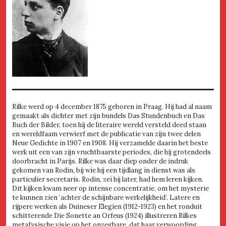
Rilke werd op 4 december 1875 geboren in Praag. Hij had al naam
gemaakt als dichter met zijn bundels Das Stundenbuch en Das
Buch der Bilder, toen hij de literaire wereld versteld deed staan
en wereldfaam verwierf met de publicatie van zijn twee delen
Neue Gedichte in 1907 en 1908. Hij verzamelde daarin het beste
werk uit een van zijn vruchtbaarste periodes, die hij grotendeels
doorbracht in Parijs. Rilke was daar diep onder de indruk
gekomen van Rodin, bij wie hij een tijdlang in dienst was als
particulier secretaris. Rodin, zei hij later, had hem leren kijken.
Dit kijken kwam neer op intense concentratie, om het mysterie
te kunnen zien ‘achter de schijnbare werkelijkheid’. Latere en
rijpere werken als Duineser Elegien (1912-1923) en het ronduit
schitterende Die Sonette an Orfeus (1924) illustreren Rilkes
metafysische visie op het onzegbare, dat haar verwoording