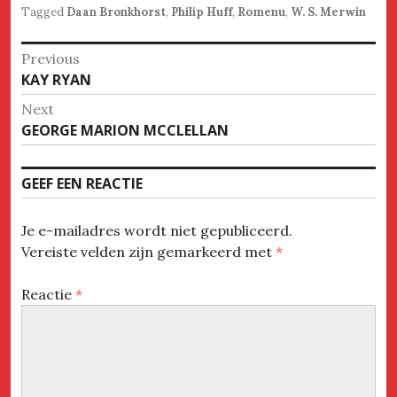
Tagged
Daan Bronkhorst
,
Philip Huff
,
Romenu
,
W. S. Merwin
Bericht
Previous
Previous
KAY RYAN
navigatie
post:
Next
Next
GEORGE MARION MCCLELLAN
post:
GEEF EEN REACTIE
Je e-mailadres wordt niet gepubliceerd.
Vereiste velden zijn gemarkeerd met
*
Reactie
*