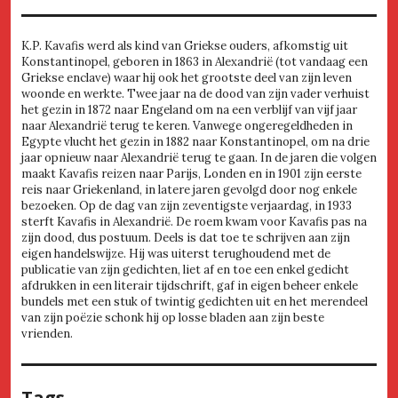
K.P. Kavafis werd als kind van Griekse ouders, afkomstig uit
Konstantinopel, geboren in 1863 in Alexandrië (tot vandaag een
Griekse enclave) waar hij ook het grootste deel van zijn leven
woonde en werkte. Twee jaar na de dood van zijn vader verhuist
het gezin in 1872 naar Engeland om na een verblijf van vijf jaar
naar Alexandrië terug te keren. Vanwege ongeregeldheden in
Egypte vlucht het gezin in 1882 naar Konstantinopel, om na drie
jaar opnieuw naar Alexandrië terug te gaan. In de jaren die volgen
maakt Kavafis reizen naar Parijs, Londen en in 1901 zijn eerste
reis naar Griekenland, in latere jaren gevolgd door nog enkele
bezoeken. Op de dag van zijn zeventigste verjaardag, in 1933
sterft Kavafis in Alexandrië. De roem kwam voor Kavafis pas na
zijn dood, dus postuum. Deels is dat toe te schrijven aan zijn
eigen handelswijze. Hij was uiterst terughoudend met de
publicatie van zijn gedichten, liet af en toe een enkel gedicht
afdrukken in een literair tijdschrift, gaf in eigen beheer enkele
bundels met een stuk of twintig gedichten uit en het merendeel
van zijn poëzie schonk hij op losse bladen aan zijn beste
vrienden.
Tags