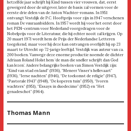
hetzelfde jaar schrijft hij Kind tussen vier vrouwen, dat, eerst
geweigerd door de uitgever, later de basis zal vormen voor de
eerste drie delen van de Anton Wachter-romans. In 1951
ontvangt Vestdijk de P.C. Hooftprijs voor zijn in 1947 verschenen
roman De vuuraanbidders. In 1957 wordt hij voor het eerst door
het PEN-centrum voor Nederland voorgedragen voor de
Nobelprijs voor de Literatuur, die hij echter nooit zal krijgen. Op
20 maart 1971 wordt hem de Prijs der Nederlandse Letteren
toegekend, maar voor hij deze kan ontvangen overlijdt hij op 23
maart te Utrecht op 72-jarige leeftijd. Vestdijk was auteur van ca.
200 boeken. Vanwege deze enorme productie noemde de dichter
Adriaan Roland Holst hem ‘de man die sneller schrijft dan God
kan lezen’. Andere belangrijke boeken van Simon Vestdijk zijn:
“Kind van stad en land” (1936), “Meneer Visser’s hellevaart”
(1936), “Ierse nachten” (1946), “De toekomst de religie” (1947),
“Pastorale 1943” (1948), “De koperen tuin” (1950), “Ivoren
wachters” (1951), “Essays in duodecimo” (1952) en “Het
genadeschot” (1964).
Thomas Mann