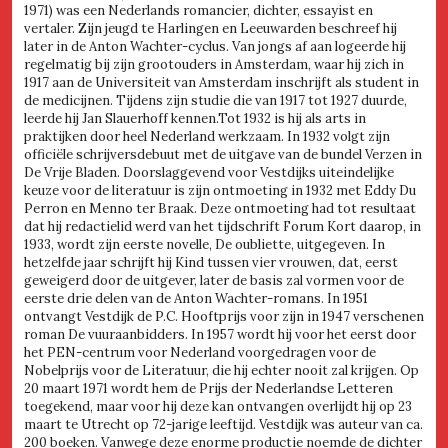
1971) was een Nederlands romancier, dichter, essayist en
vertaler. Zijn jeugd te Harlingen en Leeuwarden beschreef hij
later in de Anton Wachter-cyclus. Van jongs af aan logeerde hij
regelmatig bij zijn grootouders in Amsterdam, waar hij zich in
1917 aan de Universiteit van Amsterdam inschrijft als student in
de medicijnen. Tijdens zijn studie die van 1917 tot 1927 duurde,
leerde hij Jan Slauerhoff kennen.Tot 1932 is hij als arts in
praktijken door heel Nederland werkzaam. In 1932 volgt zijn
officiële schrijversdebuut met de uitgave van de bundel Verzen in
De Vrije Bladen. Doorslaggevend voor Vestdijks uiteindelijke
keuze voor de literatuur is zijn ontmoeting in 1932 met Eddy Du
Perron en Menno ter Braak. Deze ontmoeting had tot resultaat
dat hij redactielid werd van het tijdschrift Forum Kort daarop, in
1933, wordt zijn eerste novelle, De oubliette, uitgegeven. In
hetzelfde jaar schrijft hij Kind tussen vier vrouwen, dat, eerst
geweigerd door de uitgever, later de basis zal vormen voor de
eerste drie delen van de Anton Wachter-romans. In 1951
ontvangt Vestdijk de P.C. Hooftprijs voor zijn in 1947 verschenen
roman De vuuraanbidders. In 1957 wordt hij voor het eerst door
het PEN-centrum voor Nederland voorgedragen voor de
Nobelprijs voor de Literatuur, die hij echter nooit zal krijgen. Op
20 maart 1971 wordt hem de Prijs der Nederlandse Letteren
toegekend, maar voor hij deze kan ontvangen overlijdt hij op 23
maart te Utrecht op 72-jarige leeftijd. Vestdijk was auteur van ca.
200 boeken. Vanwege deze enorme productie noemde de dichter