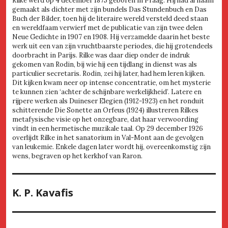
Rilke werd op 4 december 1875 geboren in Praag. Hij had al naam
gemaakt als dichter met zijn bundels Das Stundenbuch en Das
Buch der Bilder, toen hij de literaire wereld versteld deed staan
en wereldfaam verwierf met de publicatie van zijn twee delen
Neue Gedichte in 1907 en 1908. Hij verzamelde daarin het beste
werk uit een van zijn vruchtbaarste periodes, die hij grotendeels
doorbracht in Parijs. Rilke was daar diep onder de indruk
gekomen van Rodin, bij wie hij een tijdlang in dienst was als
particulier secretaris. Rodin, zei hij later, had hem leren kijken.
Dit kijken kwam neer op intense concentratie, om het mysterie
te kunnen zien ‘achter de schijnbare werkelijkheid’. Latere en
rijpere werken als Duineser Elegien (1912-1923) en het ronduit
schitterende Die Sonette an Orfeus (1924) illustreren Rilkes
metafysische visie op het onzegbare, dat haar verwoording
vindt in een hermetische muzikale taal. Op 29 december 1926
overlijdt Rilke in het sanatorium in Val-Mont aan de gevolgen
van leukemie. Enkele dagen later wordt hij, overeenkomstig zijn
wens, begraven op het kerkhof van Raron.
K. P. Kavafis