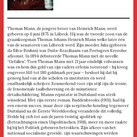
Thomas Mann, de jongere broer van Heinrich Mann, werd
geboren op 6 juni 1875 in Lübeck. Hij was de tweede zoon van de
graankoopman Thomas Johann Heinrich Mann welke later één
van de senatoren van Lübreck werd. Zijn moeder Julia (geboren
da Silva-Bruhns) was Duits-Braziliaans van Portugees Kreoolse
afkomst. In 1894 debuteerde Thomas Mann met de novelle
“Gefallen”. Toen Thomas Mann met 21 jaar eindelijk volwassen
was en hem dus geld van zijn vaders erfenis toestond – hij kreeg
ongeveer 160 tot 180 goldmark per jaar – besloot hij dat hij
genoeg had van al die scholen en instituties en werd
onafhankelijk schrijver. Kenmerkend voor zijn stijl zijn de ironie,
de fenomenale taalbeheersing en de minutieuze
detailschildering. Manns reputatie in Duitsland was sterk
wisselend. Met zijn eerste roman, Buddenbrooks (1901), had hij
een enorm succes, maar door zijn sceptische houding tegenover
Duitsland na de Eerste Wereldoorlog veranderde dit volledig.
Stelde hij zich tot aan de jaren twintig apolitiek op
(Betrachtungen eines Unpolitischen, 1918), meer en meer raakte
hij bij het Politiek gebeuren betrokken. Zijn afkeer van het
nationaal socialisme groeide, zijn waarschuwingen werden