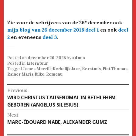
e
Zie voor de schrijvers van de 26
december ook
mijn blog van 26 december 2018 deel 1
en ook
deel
2
en eveneens
deel 3
.
Posted on
december 26, 2025
by
admin
Posted in
Literatuur
Tagged
James Merrill
,
Kerkelijk Jaar
,
Kerstmis
,
Piet Thomas
,
Rainer Maria Rilke
,
Romenu
Bericht
Previous
Previous
WIRD CHRISTUS TAUSENDMAL IN BETHLEHEM
navigatie
post:
GEBOREN (ANGELUS SILESIUS)
Next
Next
MARC-ÉDOUARD NABE, ALEXANDER GUMZ
post: