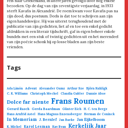
reis naar Griekenland, in latere jaren gevolgd door nog enkele
bezoeken. Op de dag van zijn zeventigste verjaardag, in 1933
sterft Kavafis in Alexandrië. De roem kwam voor Kavafis pas na
zijn dood, dus postuum. Deels is dat toe te schrijven aan zijn
eigen handelswijze. Hij was uiterst terughoudend met de
publicatie van zijn gedichten, liet af en toe een enkel gedicht
afdrukken in een literair tijdschrift, gaf in eigen beheer enkele
bundels met een stuk of twintig gedichten uit en het merendeel
van zijn poëzie schonk hij op losse bladen aan zijn beste
vrienden.
Tags
Advent
Ada Limón
Alexander Gumz
Arthur Sze
Björn Kuhligk
C. K. Williams
Christoph Meckel
Claudia Gabler
Dannie Abse
Frans Roumen
Dolce far niente
Gerard Rasch
Gerda Baardman
Günter Eich
H. C. ten Berge
Hans Arnfrid Astel
Hans Magnus Enzensberger
Herman de Coninck
In Memoriam
Jan Eijkelboom
J. Bernlef
Jan Baeke
Kerkelijk Jaar
Karol Lesman
K. Michel
Kay Ryan