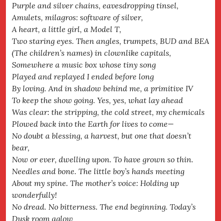
Purple and silver chains, eavesdropping tinsel,
Amulets, milagros: software of silver,
A heart, a little girl, a Model T,
Two staring eyes. Then angles, trumpets, BUD and BEA
(The children’s names) in clownlike capitals,
Somewhere a music box whose tiny song
Played and replayed I ended before long
By loving. And in shadow behind me, a primitive IV
To keep the show going. Yes, yes, what lay ahead
Was clear: the stripping, the cold street, my chemicals
Plowed back into the Earth for lives to come—
No doubt a blessing, a harvest, but one that doesn’t
bear,
Now or ever, dwelling upon. To have grown so thin.
Needles and bone. The little boy’s hands meeting
About my spine. The mother’s voice: Holding up
wonderfully!
No dread. No bitterness. The end beginning. Today’s
Dusk room aglow