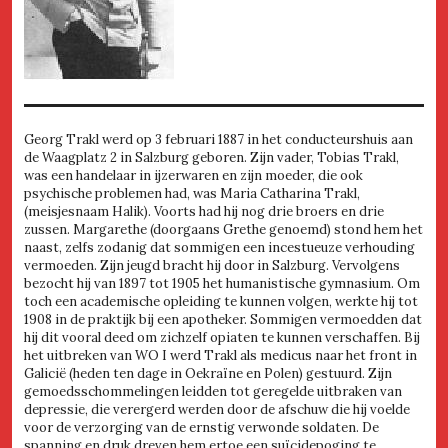
Georg Trakl werd op 3 februari 1887 in het conducteurshuis aan
de Waagplatz 2 in Salzburg geboren. Zijn vader, Tobias Trakl,
was een handelaar in ijzerwaren en zijn moeder, die ook
psychische problemen had, was Maria Catharina Trakl,
(meisjesnaam Halik). Voorts had hij nog drie broers en drie
zussen. Margarethe (doorgaans Grethe genoemd) stond hem het
naast, zelfs zodanig dat sommigen een incestueuze verhouding
vermoeden. Zijn jeugd bracht hij door in Salzburg. Vervolgens
bezocht hij van 1897 tot 1905 het humanistische gymnasium. Om
toch een academische opleiding te kunnen volgen, werkte hij tot
1908 in de praktijk bij een apotheker. Sommigen vermoedden dat
hij dit vooral deed om zichzelf opiaten te kunnen verschaffen. Bij
het uitbreken van WO I werd Trakl als medicus naar het front in
Galicië (heden ten dage in Oekraïne en Polen) gestuurd. Zijn
gemoedsschommelingen leidden tot geregelde uitbraken van
depressie, die verergerd werden door de afschuw die hij voelde
voor de verzorging van de ernstig verwonde soldaten. De
spanning en druk dreven hem ertoe een suïcidepoging te