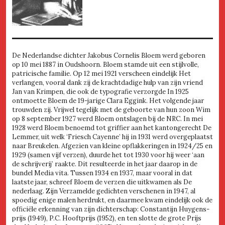
De Nederlandse dichter Jakobus Cornelis Bloem werd geboren
op 10 mei 1887 in Oudshoorn. Bloem stamde uit een stijlvolle,
patricische familie. Op 12 mei 1921 verscheen eindelijk Het
verlangen, vooral dank zij de krachtdadige hulp van zijn vriend
Jan van Krimpen, die ook de typografie verzorgde In 1925
ontmoette Bloem de 19-jarige Clara Eggink. Het volgende jaar
trouwden zij. Vrijwel tegelijk met de geboorte van hun zoon Wim
op 8 september 1927 werd Bloem ontslagen bij de NRC. In mei
1928 werd Bloem benoemd tot griffier aan het kantongerecht De
Lemmer, uit welk ‘Friesch Cayenne’ hij in 1931 werd overgeplaatst
naar Breukelen. Afgezien van kleine opflakkeringen in 1924/25 en
1929 (samen vijf verzen), duurde het tot 1930 voor hij weer ‘aan
de schrijverij’ raakte. Dit resulteerde in het jaar daarop in de
bundel Media vita. Tussen 1934 en 1937, maar vooral in dat
laatste jaar, schreef Bloem de verzen die uitkwamen als De
nederlaag. Zijn Verzamelde gedichten verschenen in 1947, al
spoedig enige malen herdrukt, en daarmee kwam eindelijk ook de
officiële erkenning van zijn dichterschap: Constantijn Huygens-
prijs (1949), P.C. Hooftprijs (1952), en ten slotte de grote Prijs