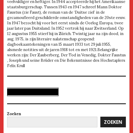
veelvuldiger en heftiger. In 1944 accepteerde hij het Amerikaanse
staatsburgerschap. Tussen 1943 en 1947 schreef Mann Doktor
Faustus (zie Faust), de roman van de ‘Duitse ziel’ in de
gecamoufleerd geschilderde omstandigheden van de 20ste eeuw.
In 1947 bezocht hij voor het eerst sinds de Oorlog Europa, twee
jaar later pas Duitsland. In 1952 vertrok hij naar Zwitserland. Op
12 augustus 1955 stierf hij in Zürich. Twintig jaar na zijn dood, in
aug. 1975, is zijn literaire nalatenschap geopend:
dagboekaantekeningen van 15 maart 1933 tot 29 juli 1955,
alsmede notities uit de jaren 1918 tot en met 1921.Belangrijke
werken zijn: Der Zauberberg, Der Tod in Venedig, Dokter Faustus
, Joseph und seine Brüder en Die Bekenntnisse des Hochstaplers
Felix Krull
Zoeken
ZOEKEN