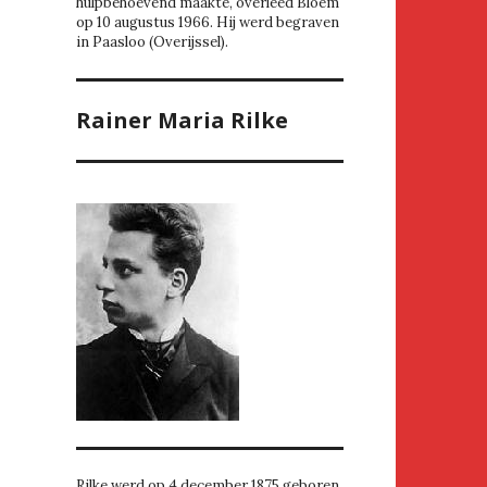
hulpbehoevend maakte, overleed Bloem
op 10 augustus 1966. Hij werd begraven
in Paasloo (Overijssel).
Rainer Maria Rilke
Rilke werd op 4 december 1875 geboren