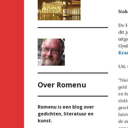
Nobe
De H
dit 
uitg
Gyul
Kra
Uit:
“Nie
Over
Romenu
geld
en h
slot
Romenu is een blog over
gesc
gedichten, literatuur en
late
kunst.
de a