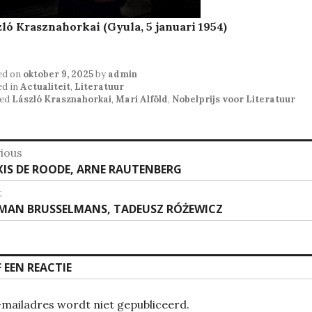
ló Krasznahorkai (Gyula, 5 januari 1954)
ed on
oktober 9, 2025
by
admin
ed in
Actualiteit
,
Literatuur
ed
László Krasznahorkai
,
Mari Alföld
,
Nobelprijs voor Literatuur
richt
ious
vious
XIS DE ROODE, ARNE RAUTENBERG
vigatie
:
t
t
MAN BRUSSELMANS, TADEUSZ RÓŻEWICZ
:
F EEN REACTIE
-mailadres wordt niet gepubliceerd.