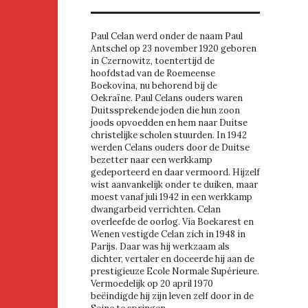
Paul Celan werd onder de naam Paul
Antschel op 23 november 1920 geboren
in Czernowitz, toentertijd de
hoofdstad van de Roemeense
Boekovina, nu behorend bij de
Oekraïne. Paul Celans ouders waren
Duitssprekende joden die hun zoon
joods opvoedden en hem naar Duitse
christelijke scholen stuurden. In 1942
werden Celans ouders door de Duitse
bezetter naar een werkkamp
gedeporteerd en daar vermoord. Hijzelf
wist aanvankelijk onder te duiken, maar
moest vanaf juli 1942 in een werkkamp
dwangarbeid verrichten. Celan
overleefde de oorlog. Via Boekarest en
Wenen vestigde Celan zich in 1948 in
Parijs. Daar was hij werkzaam als
dichter, vertaler en doceerde hij aan de
prestigieuze Ecole Normale Supérieure.
Vermoedelijk op 20 april 1970
beëindigde hij zijn leven zelf door in de