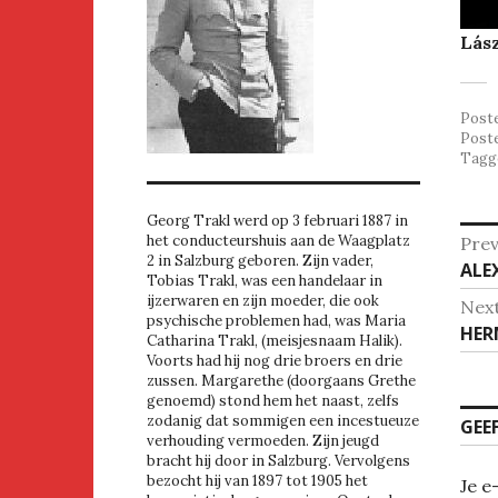
Lász
Post
Post
Tagg
Georg Trakl werd op 3 februari 1887 in
Be
het conducteurshuis aan de Waagplatz
Prev
2 in Salzburg geboren. Zijn vader,
Pre
ALE
na
Tobias Trakl, was een handelaar in
post
ijzerwaren en zijn moeder, die ook
Nex
psychische problemen had, was Maria
Nex
HER
Catharina Trakl, (meisjesnaam Halik).
post
Voorts had hij nog drie broers en drie
zussen. Margarethe (doorgaans Grethe
genoemd) stond hem het naast, zelfs
zodanig dat sommigen een incestueuze
GEE
verhouding vermoeden. Zijn jeugd
bracht hij door in Salzburg. Vervolgens
bezocht hij van 1897 tot 1905 het
Je e