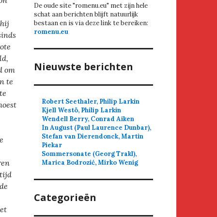
kon
De oude site "romenu.eu" met zijn hele
schat aan berichten blijft natuurlijk
hij
bestaan en is via deze link te bereiken:
romenu.eu
sinds
rote
ld,
Nieuwste berichten
nd om
n te
te
Robert Seethaler, Philip Larkin
moest
Kjell Westö, Philip Larkin
Wendell Berry, Conrad Aiken
In August (Paul Laurence Dunbar),
Stefan van Dierendonck, Martin
e
Piekar
Sommersonate (Georg Trakl),
ren
Marica Bodrozić, Mirko Wenig
tijd
 de
Categorieën
et