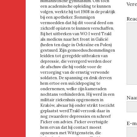
humanistische gymnasium. Om toch
Vere
een academische opleiding te kunnen
volgen, werkte hij tot 1908 in de praktijk
bij een apotheker. Sommigen
Rea
vermoedden dat hij dit vooral deed om
zichzelf opiaten te kunnen verschaffen.
Bij het uitbreken van WO I werd Trakl
als medicus naar het front in Galicië
(heden ten dage in Oekraïne en Polen)
gestuurd. Zijn gemoedsschommelingen
leidden tot geregelde uitbraken van
depressie, die verergerd werden door
de afschuw die hij voelde voor de
verzorging van de ernstig verwonde
soldaten. De spanning en druk dreven
hem ertoe een suïcidepoging te
ondernemen, welke zijn kameraden
nochtans verhinderden. Hij werd in een
Na
militair ziekenhuis opgenomen in
Kraków, alwaar hij onder strikt toezicht
geplaatst werd.Trakl verzonk daar in
nog zwaardere depressies en schreef
Ficker om advies. Ficker overtuigde
E-m
hem ervan dat hij contact moest
opnemen met Wittgenstein, die