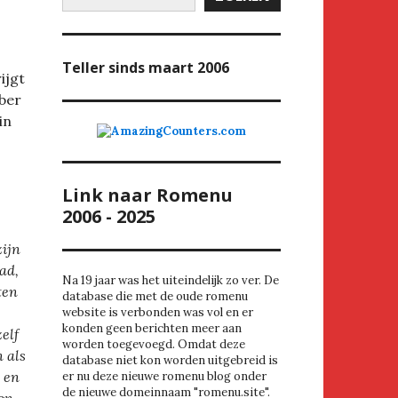
Teller
sinds maart 2006
ijgt
mber
in
Link naar Romenu
2006 - 2025
zijn
had,
Na 19 jaar was het uiteindelijk zo ver. De
ten
database die met de oude romenu
website is verbonden was vol en er
konden geen berichten meer aan
elf
worden toegevoegd. Omdat deze
 als
database niet kon worden uitgebreid is
, en
er nu deze nieuwe romenu blog onder
de nieuwe domeinnaam "romenu.site".