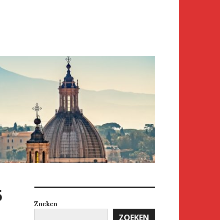
5
Zoeken
ZOEKEN