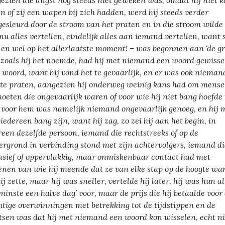
ezien die angst nog steeds niet geweken was, omdat hij niet 
n of zij een wapen bij zich hadden, werd hij steeds verder
esleurd door de stroom van het praten en in die stroom wilde 
nu alles vertellen, eindelijk alles aan iemand vertellen, want 
– en wel op het allerlaatste moment! – was begonnen aan ‘de g
; zoals hij het noemde, had hij met niemand een woord gewisse
 woord, want hij vond het te gevaarlijk, en er was ook niema
te praten, aangezien hij onderweg weinig kans had om mense
oeten die ongevaarlijk waren of voor wie hij niet bang hoefde 
; voor hem was namelijk niemand ongevaarlijk genoeg, en hij 
 iedereen bang zijn, want hij zag, zo zei hij aan het begin, in
reen dezelfde persoon, iemand die rechtstreeks of op de
ergrond in verbinding stond met zijn achtervolgers, iemand di
nsief of oppervlakkig, maar onmiskenbaar contact had met
enen van wie hij meende dat ze van elke stap op de hoogte wa
ij zette, maar hij was sneller, vertelde hij later, hij was hun al
 minste een halve dag’ voor, maar de prijs die hij betaalde voor
htige overwinningen met betrekking tot de tijdstippen en de
tsen was dat hij met niemand een woord kon wisselen, echt ni