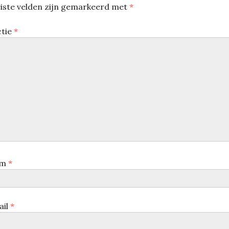
iste velden zijn gemarkeerd met
*
ctie
*
am
*
ail
*