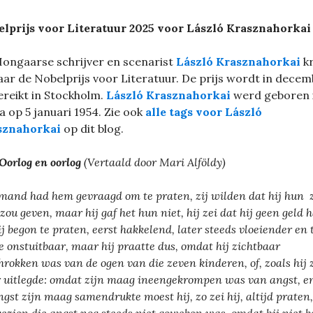
lprijs voor Literatuur 2025 voor László Krasznahorkai
ongaarse schrijver en scenarist
László Krasznahorkai
kr
jaar de Nobelprijs voor Literatuur. De prijs wordt in dece
ereikt in Stockholm.
László Krasznahorkai
werd geboren 
a op 5 januari 1954. Zie ook
alle tags voor László
sznahorkai
op dit blog.
Oorlog en oorlog
(Vertaald door Mari Alföldy)
mand had hem gevraagd om te praten, zij wilden dat hij hun 
 zou geven, maar hij gaf het hun niet, hij zei dat hij geen geld 
ij begon te praten, eerst hakkelend, later steeds vloeiender en 
te onstuitbaar, maar hij praatte dus, omdat hij zichtbaar
hrokken was van de ogen van die zeven kinderen, of, zoals hij z
r uitlegde: omdat zijn maag ineengekrompen was van angst, en
ngst zijn maag samendrukte moest hij, zo zei hij, altijd praten