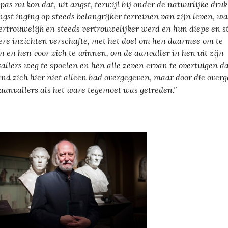
 pas nu kon dat, uit angst, terwijl hij onder de natuurlijke dru
ngst inging op steeds belangrijker terreinen van zijn leven, wa
vertrouwelijk en steeds vertrouwelijker werd en hun diepe en s
ere inzichten verschafte, met het doel om hen daarmee om te
n en hen voor zich te winnen, om de aanvaller in hen uit zijn
allers weg te spoelen en hen alle zeven ervan te overtuigen d
nd zich hier niet alleen had overgegeven, maar door die over
 aanvallers als het ware tegemoet was getreden.”