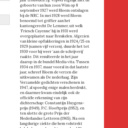
jaar trouwden zij. Vrijwel tegelijk met de
geboorte van hun zoon Wim op 8
september 1927 werd Bloem ontslagen
bij de NRC. In mei 1928 werd Bloem
benoemd tot griffier aan het
kantongerecht De Lemmer, uit welk
‘Friesch Cayenne’ hij in 1931 werd
overgeplaatst naar Breukelen. Afgezien
van kleine opflakkeringen in 1924/25 en
1929 (samen vijf verzen), duurde het tot
1930 voor hij weer ‘aan de schrijverij’
raakte. Dit resulteerde in het jaar
daarop in de bundel Media vita. Tussen
1934 en 1937, maar vooral in dat laatste
jaar, schreef Bloem de verzen die
uitkwamen als De nederlaag. Zijn
Verzamelde gedichten verschenen in
1947, al spoedig enige malen herdrukt,
en daarmee kwam eindelijk ook de
officiële erkenning van zijn
dichterschap: Constantijn Huygens-
prijs (1949), P.C. Hooftprijs (1952), en
ten slotte de grote Prijs der
Nederlandse Letteren (1965). Na een
langdurige ziekte die hem volstrekt