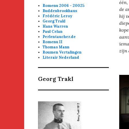
één,
Romenu 2006 - 20025
de a
Buddenbrookhaus
hij 
Frédéric Leroy
Georg Trakl
diep
Hans Warren
kope
Paul Celan
aanv
Perlentaucher.de
Romenu II
iema
Thomas Mann
zijn
Roumen Vertalingen
Literair Nederland
Georg Trakl