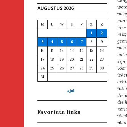
aang
wete
AUGUSTUS 2026
meeg
hun 
M
D
W
D
V
Z
Z
hij 
1
2
reis
geen
3
4
5
6
7
8
9
mee 
10
11
12
13
14
15
16
ontm
17
18
19
20
21
22
23
zijn
voor
24
25
26
27
28
29
30
iede
31
acht
inte
« jul
dieg
die h
’ten
Favoriete links
vluc
plaa