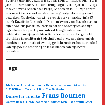
Egypte vlucht het gezin in 1882 naar Konstantinopel, om na drie
jaar opnieuw naar Alexandrië terug te gaan. In de jaren die volgen
maakt Kavafis reizen naar Parijs, Londen en in 1901 zijn eerste
reis naar Griekenland, in latere jaren gevolgd door nog enkele
bezoeken. Op de dag van zijn zeventigste verjaardag, in 1933
sterft Kavafis in Alexandrië. De roem kwam voor Kavafis pas na
zijn dood, dus postuum. Deels is dat toe te schrijven aan zijn
eigen handelswijze. Hij was uiterst terughoudend met de
publicatie van zijn gedichten, liet af en toe een enkel gedicht
afdrukken in een literair tijdschrift, gaf in eigen beheer enkele
bundels met een stuk of twintig gedichten uit en het merendeel
van zijn poëzie schonk hij op losse bladen aan zijn beste
vrienden.
Tags
Advent
Ada Limón
Alexander Gumz
Anne Carson
Arthur Sze
C. K. Williams
Christian Filips
Claudia Gabler
Frans Roumen
Dolce far niente
Gerard Rasch
Gerda Baardman
Günter Eich
Hans Arnfrid Astel