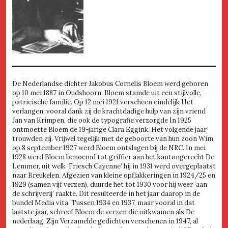
De Nederlandse dichter Jakobus Cornelis Bloem werd geboren
op 10 mei 1887 in Oudshoorn. Bloem stamde uit een stijlvolle,
patricische familie. Op 12 mei 1921 verscheen eindelijk Het
verlangen, vooral dank zij de krachtdadige hulp van zijn vriend
Jan van Krimpen, die ook de typografie verzorgde In 1925
ontmoette Bloem de 19-jarige Clara Eggink. Het volgende jaar
trouwden zij. Vrijwel tegelijk met de geboorte van hun zoon Wim
op 8 september 1927 werd Bloem ontslagen bij de NRC. In mei
1928 werd Bloem benoemd tot griffier aan het kantongerecht De
Lemmer, uit welk ‘Friesch Cayenne’ hij in 1931 werd overgeplaatst
naar Breukelen. Afgezien van kleine opflakkeringen in 1924/25 en
1929 (samen vijf verzen), duurde het tot 1930 voor hij weer ‘aan
de schrijverij’ raakte. Dit resulteerde in het jaar daarop in de
bundel Media vita. Tussen 1934 en 1937, maar vooral in dat
laatste jaar, schreef Bloem de verzen die uitkwamen als De
nederlaag. Zijn Verzamelde gedichten verschenen in 1947, al