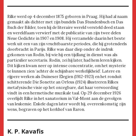
Rilke werd op 4 december 1875 geboren in Praag. Hij had al naam
gemaakt als dichter met zijn bundels Das Stundenbuch en Das
Buch der Bilder, toen hij de literaire wereld versteld deed staan
en wereldfaam verwierf met de publicatie van zijn twee delen
Neue Gedichte in 1907 en 1908. Hij verzamelde daarin het beste
werk uit een van zijn vruchtbaarste periodes, die hij grotendeels
doorbracht in Parijs. Rilke was daar diep onder de indruk
gekomen van Rodin, bij wie hij een tijdlang in dienst was als
particulier secretaris. Rodin, zei hij later, had hem leren kijken.
Dit kijken kwam neer op intense concentratie, om het mysterie
te kunnen zien ‘achter de schijnbare werkelijkheid’. Latere en
rijpere werken als Duineser Elegien (1912-1923) en het ronduit
schitterende Die Sonette an Orfeus (1924) illustreren Rilkes
metafysische visie op het onzegbare, dat haar verwoording
vindt in een hermetische muzikale taal. Op 29 december 1926
overlijdt Rilke in het sanatorium in Val-Mont aan de gevolgen
van leukemie. Enkele dagen later wordt hij, overeenkomstig zijn
wens, begraven op het kerkhof van Raron.
K. P. Kavafis