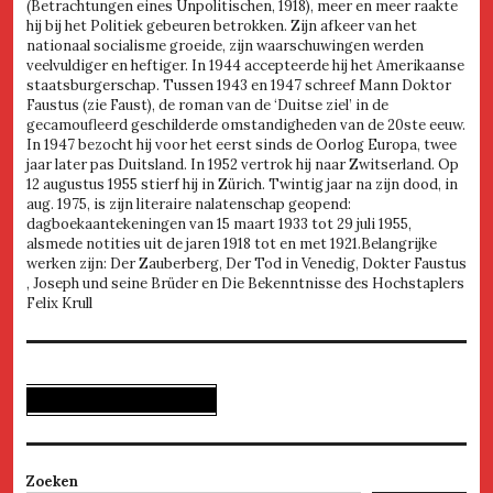
(Betrachtungen eines Unpolitischen, 1918), meer en meer raakte
hij bij het Politiek gebeuren betrokken. Zijn afkeer van het
nationaal socialisme groeide, zijn waarschuwingen werden
veelvuldiger en heftiger. In 1944 accepteerde hij het Amerikaanse
staatsburgerschap. Tussen 1943 en 1947 schreef Mann Doktor
Faustus (zie Faust), de roman van de ‘Duitse ziel’ in de
gecamoufleerd geschilderde omstandigheden van de 20ste eeuw.
In 1947 bezocht hij voor het eerst sinds de Oorlog Europa, twee
jaar later pas Duitsland. In 1952 vertrok hij naar Zwitserland. Op
12 augustus 1955 stierf hij in Zürich. Twintig jaar na zijn dood, in
aug. 1975, is zijn literaire nalatenschap geopend:
dagboekaantekeningen van 15 maart 1933 tot 29 juli 1955,
alsmede notities uit de jaren 1918 tot en met 1921.Belangrijke
werken zijn: Der Zauberberg, Der Tod in Venedig, Dokter Faustus
, Joseph und seine Brüder en Die Bekenntnisse des Hochstaplers
Felix Krull
Zoeken