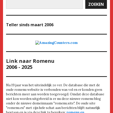
ZOEKEN
Teller
sinds maart 2006
Link naar Romenu
2006 - 2025
Na 19 jaar was het uiteindelijk zo ver. De database die met de
oude romenu website is verbonden was vol en er konden geen
berichten meer aan worden toegevoegd. Omdat deze database
niet kon worden uitgebreid is er nu deze nieuwe romenu blog
onder de nieuwe domeinnaam "romenu.site". De oude site
"romenu.eu" met zijn hele schat aan berichten blijft natuurlijk
bestaan en is via deze link te bereiken:
romenu.eu