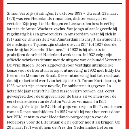
Simon Vestdijk (Harlingen, 17 oktober 1898 – Utrecht, 23 maart
1971) was een Nederlands romancier, dichter, essayist en
vertaler. Zijn jeugd te Harlingen en Leeuwarden beschreef hij
later in de Anton Wachter-cyclus. Van jongs af aan logeerde hij
regelmatig bij zijn grootouders in Amsterdam, waar hij zich in
1917 aan de Universiteit van Amsterdam inschrijft als student in
de medicijnen. Tijdens zijn studie die van 1917 tot 1927 duurde,
leerde hij Jan Slauerhoff kennen.Tot 1932 is hij als arts in
praktijken door heel Nederland werkzaam. In 1932 volgt zijn
officiële schrijversdebuut met de uitgave van de bundel Verzen in
De Vrije Bladen. Doorslaggevend voor Vestdijks uiteindelijke
keuze voor de literatuur is zijn ontmoeting in 1932 met Eddy Du
Perron en Menno ter Braak. Deze ontmoeting had tot resultaat
dat hij redactielid werd van het tijdschrift Forum Kort daarop, in
1933, wordt zijn eerste novelle, De oubliette, uitgegeven. In
hetzelfde jaar schrijft hij Kind tussen vier vrouwen, dat, eerst
geweigerd door de uitgever, later de basis zal vormen voor de
eerste drie delen van de Anton Wachter-romans. In 1951
ontvangt Vestdijk de P.C. Hooftprijs voor zijn in 1947 verschenen
roman De vuuraanbidders. In 1957 wordt hij voor het eerst door
het PEN-centrum voor Nederland voorgedragen voor de
Nobelprijs voor de Literatuur, die hij echter nooit zal krijgen. Op
20 maart 1971 wordt hem de Prijs der Nederlandse Letteren