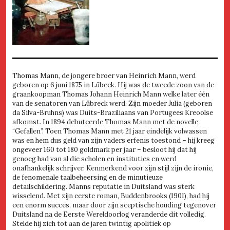
Thomas Mann, de jongere broer van Heinrich Mann, werd
geboren op 6 juni 1875 in Lübeck. Hij was de tweede zoon van de
graankoopman Thomas Johann Heinrich Mann welke later één
van de senatoren van Lübreck werd. Zijn moeder Julia (geboren
da Silva-Bruhns) was Duits-Braziliaans van Portugees Kreoolse
afkomst. In 1894 debuteerde Thomas Mann met de novelle
“Gefallen”. Toen Thomas Mann met 21 jaar eindelijk volwassen
was en hem dus geld van zijn vaders erfenis toestond – hij kreeg
ongeveer 160 tot 180 goldmark per jaar – besloot hij dat hij
genoeg had van al die scholen en instituties en werd
onafhankelijk schrijver. Kenmerkend voor zijn stijl zijn de ironie,
de fenomenale taalbeheersing en de minutieuze
detailschildering. Manns reputatie in Duitsland was sterk
wisselend. Met zijn eerste roman, Buddenbrooks (1901), had hij
een enorm succes, maar door zijn sceptische houding tegenover
Duitsland na de Eerste Wereldoorlog veranderde dit volledig.
Stelde hij zich tot aan de jaren twintig apolitiek op