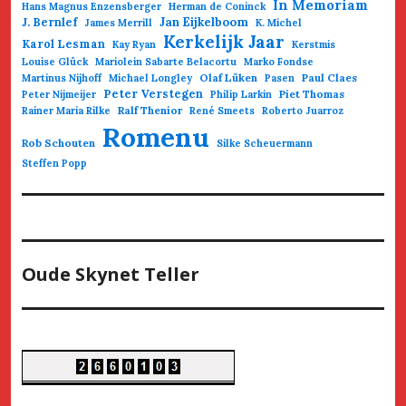
In Memoriam
Hans Magnus Enzensberger
Herman de Coninck
Jan Eijkelboom
J. Bernlef
James Merrill
K. Michel
Kerkelijk Jaar
Karol Lesman
Kay Ryan
Kerstmis
Louise Glück
Mariolein Sabarte Belacortu
Marko Fondse
Olaf Lüken
Paul Claes
Martinus Nijhoff
Michael Longley
Pasen
Peter Verstegen
Piet Thomas
Peter Nijmeijer
Philip Larkin
Ralf Thenior
Rainer Maria Rilke
René Smeets
Roberto Juarroz
Romenu
Rob Schouten
Silke Scheuermann
Steffen Popp
Oude Skynet Teller