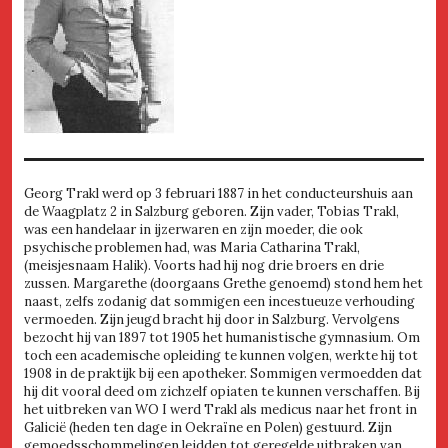
Georg Trakl werd op 3 februari 1887 in het conducteurshuis aan
de Waagplatz 2 in Salzburg geboren. Zijn vader, Tobias Trakl,
was een handelaar in ijzerwaren en zijn moeder, die ook
psychische problemen had, was Maria Catharina Trakl,
(meisjesnaam Halik). Voorts had hij nog drie broers en drie
zussen. Margarethe (doorgaans Grethe genoemd) stond hem het
naast, zelfs zodanig dat sommigen een incestueuze verhouding
vermoeden. Zijn jeugd bracht hij door in Salzburg. Vervolgens
bezocht hij van 1897 tot 1905 het humanistische gymnasium. Om
toch een academische opleiding te kunnen volgen, werkte hij tot
1908 in de praktijk bij een apotheker. Sommigen vermoedden dat
hij dit vooral deed om zichzelf opiaten te kunnen verschaffen. Bij
het uitbreken van WO I werd Trakl als medicus naar het front in
Galicië (heden ten dage in Oekraïne en Polen) gestuurd. Zijn
gemoedsschommelingen leidden tot geregelde uitbraken van