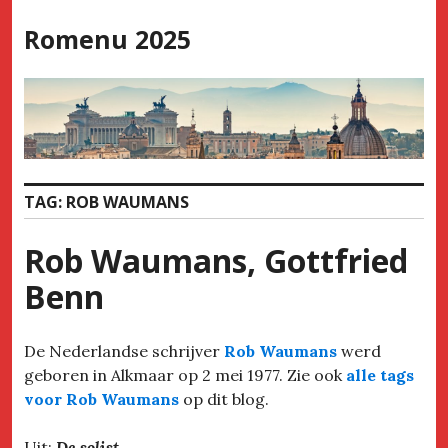
Skip
Romenu 2025
to
content
TAG:
ROB WAUMANS
Rob Waumans, Gottfried
Benn
De Nederlandse schrijver
Rob Waumans
werd
geboren in Alkmaar op 2 mei 1977. Zie ook
alle tags
voor Rob Waumans
op dit blog.
Uit:
De solist