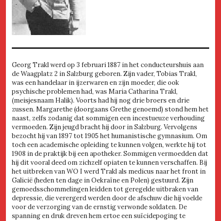
Georg Trakl werd op 3 februari 1887 in het conducteurshuis aan
de Waagplatz 2 in Salzburg geboren. Zijn vader, Tobias Trakl,
was een handelaar in ijzerwaren en zijn moeder, die ook
psychische problemen had, was Maria Catharina Trakl,
(meisjesnaam Halik). Voorts had hij nog drie broers en drie
zussen. Margarethe (doorgaans Grethe genoemd) stond hem het
naast, zelfs zodanig dat sommigen een incestueuze verhouding
vermoeden. Zijn jeugd bracht hij door in Salzburg. Vervolgens
bezocht hij van 1897 tot 1905 het humanistische gymnasium. Om
toch een academische opleiding te kunnen volgen, werkte hij tot
1908 in de praktijk bij een apotheker. Sommigen vermoedden dat
hij dit vooral deed om zichzelf opiaten te kunnen verschaffen. Bij
het uitbreken van WO I werd Trakl als medicus naar het front in
Galicië (heden ten dage in Oekraïne en Polen) gestuurd. Zijn
gemoedsschommelingen leidden tot geregelde uitbraken van
depressie, die verergerd werden door de afschuw die hij voelde
voor de verzorging van de ernstig verwonde soldaten. De
spanning en druk dreven hem ertoe een suïcidepoging te