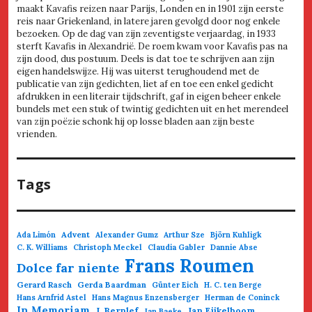
maakt Kavafis reizen naar Parijs, Londen en in 1901 zijn eerste
reis naar Griekenland, in latere jaren gevolgd door nog enkele
bezoeken. Op de dag van zijn zeventigste verjaardag, in 1933
sterft Kavafis in Alexandrië. De roem kwam voor Kavafis pas na
zijn dood, dus postuum. Deels is dat toe te schrijven aan zijn
eigen handelswijze. Hij was uiterst terughoudend met de
publicatie van zijn gedichten, liet af en toe een enkel gedicht
afdrukken in een literair tijdschrift, gaf in eigen beheer enkele
bundels met een stuk of twintig gedichten uit en het merendeel
van zijn poëzie schonk hij op losse bladen aan zijn beste
vrienden.
Tags
Advent
Ada Limón
Alexander Gumz
Arthur Sze
Björn Kuhligk
C. K. Williams
Christoph Meckel
Claudia Gabler
Dannie Abse
Frans Roumen
Dolce far niente
Gerard Rasch
Gerda Baardman
Günter Eich
H. C. ten Berge
Hans Arnfrid Astel
Hans Magnus Enzensberger
Herman de Coninck
In Memoriam
J. Bernlef
Jan Eijkelboom
Jan Baeke