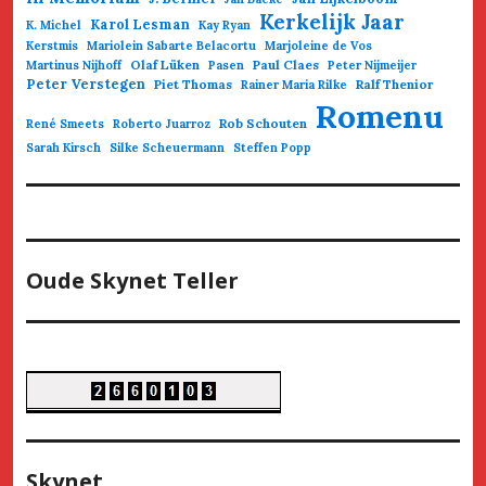
Kerkelijk Jaar
Karol Lesman
K. Michel
Kay Ryan
Kerstmis
Mariolein Sabarte Belacortu
Marjoleine de Vos
Olaf Lüken
Paul Claes
Martinus Nijhoff
Pasen
Peter Nijmeijer
Peter Verstegen
Piet Thomas
Ralf Thenior
Rainer Maria Rilke
Romenu
Rob Schouten
René Smeets
Roberto Juarroz
Sarah Kirsch
Silke Scheuermann
Steffen Popp
Oude Skynet Teller
Skynet