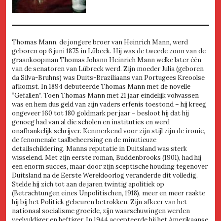
Thomas Mann, de jongere broer van Heinrich Mann, werd
geboren op 6 juni 1875 in Lübeck. Hij was de tweede zoon van de
graankoopman Thomas Johann Heinrich Mann welke later één
van de senatoren van Lübreck werd. Zijn moeder Julia (geboren
da Silva-Bruhns) was Duits-Braziliaans van Portugees Kreoolse
afkomst. In 1894 debuteerde Thomas Mann met de novelle
“Gefallen”. Toen Thomas Mann met 21 jaar eindelijk volwassen
was en hem dus geld van zijn vaders erfenis toestond – hij kreeg
ongeveer 160 tot 180 goldmark per jaar – besloot hij dat hij
genoeg had van al die scholen en instituties en werd
onafhankelijk schrijver. Kenmerkend voor zijn stijl zijn de ironie,
de fenomenale taalbeheersing en de minutieuze
detailschildering. Manns reputatie in Duitsland was sterk
wisselend. Met zijn eerste roman, Buddenbrooks (1901), had hij
een enorm succes, maar door zijn sceptische houding tegenover
Duitsland na de Eerste Wereldoorlog veranderde dit volledig.
Stelde hij zich tot aan de jaren twintig apolitiek op
(Betrachtungen eines Unpolitischen, 1918), meer en meer raakte
hij bij het Politiek gebeuren betrokken. Zijn afkeer van het
nationaal socialisme groeide, zijn waarschuwingen werden
veelvuldiger en heftiger. In 1944 accepteerde hij het Amerikaanse