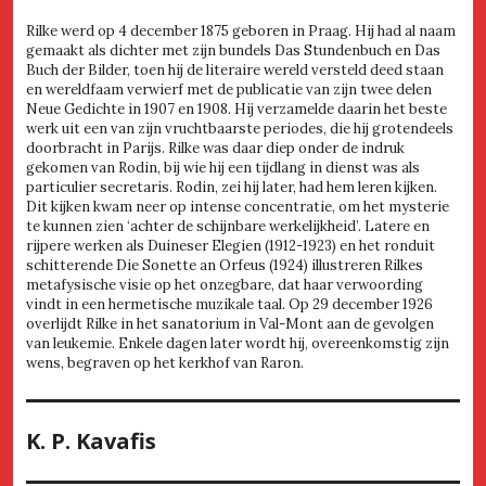
Rilke werd op 4 december 1875 geboren in Praag. Hij had al naam
gemaakt als dichter met zijn bundels Das Stundenbuch en Das
Buch der Bilder, toen hij de literaire wereld versteld deed staan
en wereldfaam verwierf met de publicatie van zijn twee delen
Neue Gedichte in 1907 en 1908. Hij verzamelde daarin het beste
werk uit een van zijn vruchtbaarste periodes, die hij grotendeels
doorbracht in Parijs. Rilke was daar diep onder de indruk
gekomen van Rodin, bij wie hij een tijdlang in dienst was als
particulier secretaris. Rodin, zei hij later, had hem leren kijken.
Dit kijken kwam neer op intense concentratie, om het mysterie
te kunnen zien ‘achter de schijnbare werkelijkheid’. Latere en
rijpere werken als Duineser Elegien (1912-1923) en het ronduit
schitterende Die Sonette an Orfeus (1924) illustreren Rilkes
metafysische visie op het onzegbare, dat haar verwoording
vindt in een hermetische muzikale taal. Op 29 december 1926
overlijdt Rilke in het sanatorium in Val-Mont aan de gevolgen
van leukemie. Enkele dagen later wordt hij, overeenkomstig zijn
wens, begraven op het kerkhof van Raron.
K. P. Kavafis