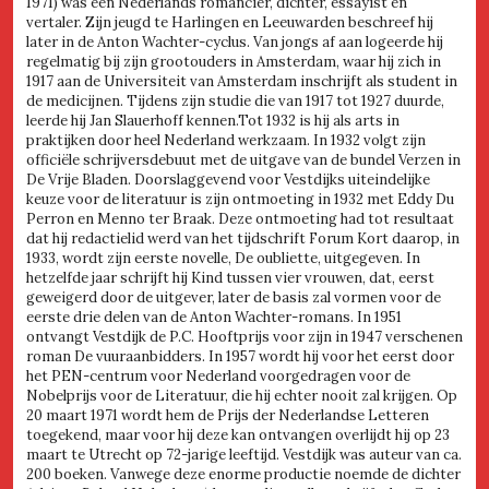
1971) was een Nederlands romancier, dichter, essayist en
vertaler. Zijn jeugd te Harlingen en Leeuwarden beschreef hij
later in de Anton Wachter-cyclus. Van jongs af aan logeerde hij
regelmatig bij zijn grootouders in Amsterdam, waar hij zich in
1917 aan de Universiteit van Amsterdam inschrijft als student in
de medicijnen. Tijdens zijn studie die van 1917 tot 1927 duurde,
leerde hij Jan Slauerhoff kennen.Tot 1932 is hij als arts in
praktijken door heel Nederland werkzaam. In 1932 volgt zijn
officiële schrijversdebuut met de uitgave van de bundel Verzen in
De Vrije Bladen. Doorslaggevend voor Vestdijks uiteindelijke
keuze voor de literatuur is zijn ontmoeting in 1932 met Eddy Du
Perron en Menno ter Braak. Deze ontmoeting had tot resultaat
dat hij redactielid werd van het tijdschrift Forum Kort daarop, in
1933, wordt zijn eerste novelle, De oubliette, uitgegeven. In
hetzelfde jaar schrijft hij Kind tussen vier vrouwen, dat, eerst
geweigerd door de uitgever, later de basis zal vormen voor de
eerste drie delen van de Anton Wachter-romans. In 1951
ontvangt Vestdijk de P.C. Hooftprijs voor zijn in 1947 verschenen
roman De vuuraanbidders. In 1957 wordt hij voor het eerst door
het PEN-centrum voor Nederland voorgedragen voor de
Nobelprijs voor de Literatuur, die hij echter nooit zal krijgen. Op
20 maart 1971 wordt hem de Prijs der Nederlandse Letteren
toegekend, maar voor hij deze kan ontvangen overlijdt hij op 23
maart te Utrecht op 72-jarige leeftijd. Vestdijk was auteur van ca.
200 boeken. Vanwege deze enorme productie noemde de dichter