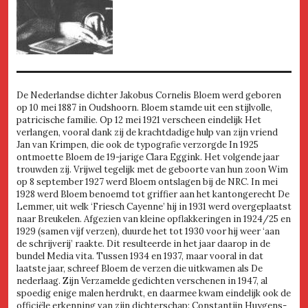
De Nederlandse dichter Jakobus Cornelis Bloem werd geboren
op 10 mei 1887 in Oudshoorn. Bloem stamde uit een stijlvolle,
patricische familie. Op 12 mei 1921 verscheen eindelijk Het
verlangen, vooral dank zij de krachtdadige hulp van zijn vriend
Jan van Krimpen, die ook de typografie verzorgde In 1925
ontmoette Bloem de 19-jarige Clara Eggink. Het volgende jaar
trouwden zij. Vrijwel tegelijk met de geboorte van hun zoon Wim
op 8 september 1927 werd Bloem ontslagen bij de NRC. In mei
1928 werd Bloem benoemd tot griffier aan het kantongerecht De
Lemmer, uit welk ‘Friesch Cayenne’ hij in 1931 werd overgeplaatst
naar Breukelen. Afgezien van kleine opflakkeringen in 1924/25 en
1929 (samen vijf verzen), duurde het tot 1930 voor hij weer ‘aan
de schrijverij’ raakte. Dit resulteerde in het jaar daarop in de
bundel Media vita. Tussen 1934 en 1937, maar vooral in dat
laatste jaar, schreef Bloem de verzen die uitkwamen als De
nederlaag. Zijn Verzamelde gedichten verschenen in 1947, al
spoedig enige malen herdrukt, en daarmee kwam eindelijk ook de
officiële erkenning van zijn dichterschap: Constantijn Huygens-