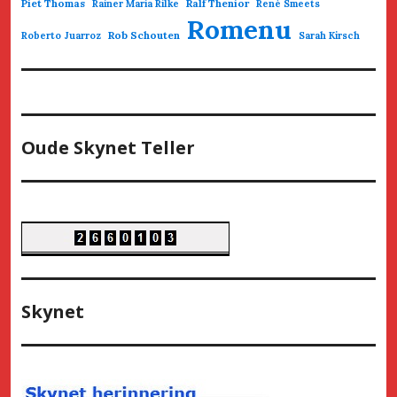
Piet Thomas
Ralf Thenior
Rainer Maria Rilke
René Smeets
Romenu
Rob Schouten
Roberto Juarroz
Sarah Kirsch
Oude Skynet Teller
Skynet