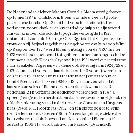
De Nederlandse dichter Jakobus Cornelis Bloem werd geboren
op 10 mei 1887 in Oudshoorn. Bloem stamde uit een stijlvolle,
patricische familie. Op 12 mei 1921 verscheen eindelijk Het
verlangen, vooral dank zij de krachtdadige hulp van zijn vriend
Jan van Krimpen, die ook de typografie verzorgde In 1925
ontmoette Bloem de 19-jarige Clara Eggink. Het volgende jaar
trouwden zij. Vrijwel tegelijk met de geboorte van hun zoon Wim
op 8 september 1927 werd Bloem ontslagen bij de NRC. In mei
1928 werd Bloem benoemd tot griffier aan het kantongerecht De
Lemmer, uit welk ‘Friesch Cayenne’ hij in 1931 werd overgeplaatst
naar Breukelen. Afgezien van kleine opflakkeringen in 1924/25 en
1929 (samen vijf verzen), duurde het tot 1930 voor hij weer ‘aan
de schrijverij’ raakte. Dit resulteerde in het jaar daarop in de
bundel Media vita. Tussen 1934 en 1937, maar vooral in dat
laatste jaar, schreef Bloem de verzen die uitkwamen als De
nederlaag. Zijn Verzamelde gedichten verschenen in 1947, al
spoedig enige malen herdrukt, en daarmee kwam eindelijk ook de
officiële erkenning van zijn dichterschap: Constantijn Huygens-
prijs (1949), P.C. Hooftprijs (1952), en ten slotte de grote Prijs
der Nederlandse Letteren (1965). Na een langdurige ziekte die
hem volstrekt hulpbehoevend maakte, overleed Bloem op 10
augustus 1966. Hij werd begraven in Paasloo (Overijssel).