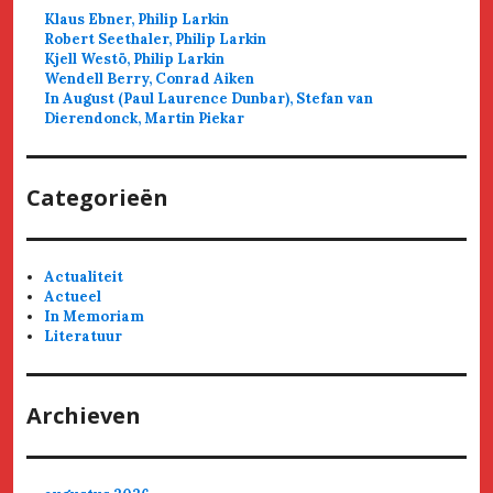
Klaus Ebner, Philip Larkin
Robert Seethaler, Philip Larkin
Kjell Westö, Philip Larkin
Wendell Berry, Conrad Aiken
In August (Paul Laurence Dunbar), Stefan van
Dierendonck, Martin Piekar
Categorieën
Actualiteit
Actueel
In Memoriam
Literatuur
Archieven