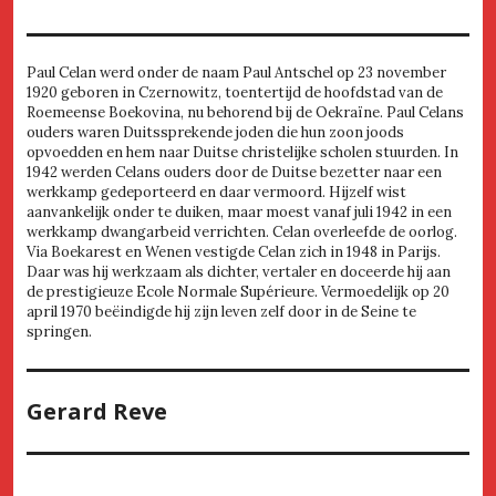
Paul Celan werd onder de naam Paul Antschel op 23 november
1920 geboren in Czernowitz, toentertijd de hoofdstad van de
Roemeense Boekovina, nu behorend bij de Oekraïne. Paul Celans
ouders waren Duitssprekende joden die hun zoon joods
opvoedden en hem naar Duitse christelijke scholen stuurden. In
1942 werden Celans ouders door de Duitse bezetter naar een
werkkamp gedeporteerd en daar vermoord. Hijzelf wist
aanvankelijk onder te duiken, maar moest vanaf juli 1942 in een
werkkamp dwangarbeid verrichten. Celan overleefde de oorlog.
Via Boekarest en Wenen vestigde Celan zich in 1948 in Parijs.
Daar was hij werkzaam als dichter, vertaler en doceerde hij aan
de prestigieuze Ecole Normale Supérieure. Vermoedelijk op 20
april 1970 beëindigde hij zijn leven zelf door in de Seine te
springen.
Gerard Reve