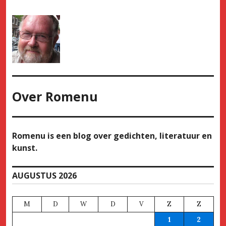
Over
Romenu
Romenu is een blog over gedichten, literatuur en
kunst.
AUGUSTUS 2026
M
D
W
D
V
Z
Z
1
2