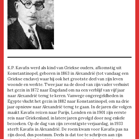
K.P. Kavafis werd als kind van Griekse ouders, afkomstig uit
Konstantinopel, geboren in 1863 in Alexandrië (tot vandaag een
Griekse enclave) waar hij ook het grootste deel van zijn leven
woonde en werkte. Twee jaar na de dood van zijn vader verhuist
het gezin in 1872 naar Engeland om na een verblijf van vijf jaar
naar Alexandrië terug te keren. Vanwege ongeregeldheden in
Egypte vlucht het gezin in 1882 naar Konstantinopel, om na drie
jaar opnieuw naar Alexandrië terug te gaan. In de jaren die volgen
maakt Kavafis reizen naar Parijs, Londen en in 1901 zijn eerste
reis naar Griekenland, in latere jaren gevolgd door nog enkele
bezoeken. Op de dag van zijn zeventigste verjaardag, in 1933
sterft Kavafis in Alexandrië. De roem kwam voor Kavafis pas na
zijn dood, dus postuum. Deels is dat toe te schrijven aan zijn