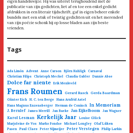
eigen handelswijze. Hij was uiterst terughoudend met de
publicatie van zijn gedichten, liet af en toe een enkel gedicht
afdrukken in een literair tijdschrift, gaf in eigen beheer enkele
bundels met een stuk of twintig gedichten uit en het merendeel
van zijn poëzie schonk hij op losse bladen aan zijn beste
vrienden.
Tags
Advent
Ada Limón
Anne Carson
Björn Kuhligk
Carnaval
Christian Filips
Christoph Meckel
Claudia Gabler
Dannie Abse
Dolce far niente
Erik Menkveld
Frans Roumen
Gerard Rasch
Gerda Baardman
Günter Eich
H. C. ten Berge
Hans Arnfrid Astel
In Memoriam
Hans Magnus Enzensberger
Herman de Coninck
Jan Eijkelboom
J. Bernlef
James Merrill
Jan Baeke
Jan Wagner
Kerkelijk Jaar
Karol Lesman
Louise Glück
Olaf Lüken
Marjoleine de Vos
Marko Fondse
Michael Longley
Paul Claes
Peter Verstegen
Pasen
Peter Nijmeijer
Philip Larkin