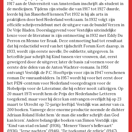
1917 aan de Universiteit van Amsterdam inschrijft als student in
de medicijnen. Tijdens zijn studie die van 1917 tot 1927 duurde,
leerde hij Jan Slauerhoff kennen.Tot 1932 is hij als arts in
praktijken door heel Nederland werkzaam. In 1932 volgt zijn
officiële schrijversdebuut met de uitgave van de bundel Verzen in
De Vrije Bladen. Doorslaggevend voor Vestdijks uiteindelijke
keuze voor de literatuur is zijn ontmoeting in 1932 met Eddy Du
Perron en Menno ter Braak. Deze ontmoeting had tot resultaat
dat hij redactielid werd van het tijdschrift Forum Kort daarop, in
1933, wordt zijn eerste novelle, De oubliette, uitgegeven. In
hetzelfde jaar schrijft hij Kind tussen vier vrouwen, dat, eerst
geweigerd door de uitgever, later de basis zal vormen voor de
eerste drie delen van de Anton Wachter-romans. In 1951
ontvangt Vestdijk de P.C. Hooftprijs voor zijn in 1947 verschenen
roman De vuuraanbidders. In 1957 wordt hij voor het eerst door
het PEN-centrum voor Nederland voorgedragen voor de
Nobelprijs voor de Literatuur, die hij echter nooit zal krijgen. Op
20 maart 1971 wordt hem de Prijs der Nederlandse Letteren
toegekend, maar voor hij deze kan ontvangen overlijdt hij op 23
maart te Utrecht op 72-jarige leeftijd. Vestdijk was auteur van ca.
200 boeken. Vanwege deze enorme productie noemde de dichter
Adriaan Roland Holst hem ‘de man die sneller schrijft dan God
kan lezen’. Andere belangrijke boeken van Simon Vestdijk zijn:
“Kind van stad en land” (1936), “Meneer Visser’s hellevaart”
(1936), “Ierse nachten” (1946), “De toekomst de religie” (1947),