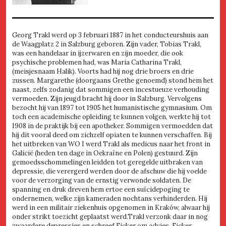
Georg Trakl werd op 3 februari 1887 in het conducteurshuis aan
de Waagplatz 2 in Salzburg geboren. Zijn vader, Tobias Trakl,
was een handelaar in ijzerwaren en zijn moeder, die ook
psychische problemen had, was Maria Catharina Trakl,
(meisjesnaam Halik). Voorts had hij nog drie broers en drie
zussen. Margarethe (doorgaans Grethe genoemd) stond hem het
naast, zelfs zodanig dat sommigen een incestueuze verhouding
vermoeden. Zijn jeugd bracht hij door in Salzburg. Vervolgens
bezocht hij van 1897 tot 1905 het humanistische gymnasium. Om
toch een academische opleiding te kunnen volgen, werkte hij tot
1908 in de praktijk bij een apotheker. Sommigen vermoedden dat
hij dit vooral deed om zichzelf opiaten te kunnen verschaffen. Bij
het uitbreken van WO I werd Trakl als medicus naar het front in
Galicië (heden ten dage in Oekraïne en Polen) gestuurd. Zijn
gemoedsschommelingen leidden tot geregelde uitbraken van
depressie, die verergerd werden door de afschuw die hij voelde
voor de verzorging van de ernstig verwonde soldaten. De
spanning en druk dreven hem ertoe een suïcidepoging te
ondernemen, welke zijn kameraden nochtans verhinderden. Hij
werd in een militair ziekenhuis opgenomen in Kraków, alwaar hij
onder strikt toezicht geplaatst werd.Trakl verzonk daar in nog
zwaardere depressies en schreef Ficker om advies. Ficker