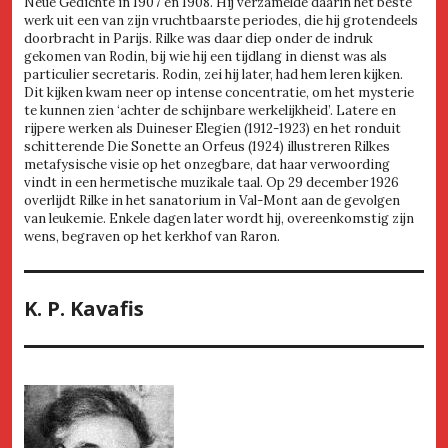
Neue Gedichte in 1907 en 1908. Hij verzamelde daarin het beste
werk uit een van zijn vruchtbaarste periodes, die hij grotendeels
doorbracht in Parijs. Rilke was daar diep onder de indruk
gekomen van Rodin, bij wie hij een tijdlang in dienst was als
particulier secretaris. Rodin, zei hij later, had hem leren kijken.
Dit kijken kwam neer op intense concentratie, om het mysterie
te kunnen zien ‘achter de schijnbare werkelijkheid’. Latere en
rijpere werken als Duineser Elegien (1912-1923) en het ronduit
schitterende Die Sonette an Orfeus (1924) illustreren Rilkes
metafysische visie op het onzegbare, dat haar verwoording
vindt in een hermetische muzikale taal. Op 29 december 1926
overlijdt Rilke in het sanatorium in Val-Mont aan de gevolgen
van leukemie. Enkele dagen later wordt hij, overeenkomstig zijn
wens, begraven op het kerkhof van Raron.
K. P. Kavafis