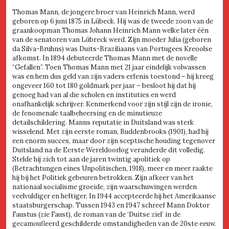
Thomas Mann, de jongere broer van Heinrich Mann, werd
geboren op 6 juni 1875 in Lübeck. Hij was de tweede zoon van de
graankoopman Thomas Johann Heinrich Mann welke later één
van de senatoren van Lübreck werd. Zijn moeder Julia (geboren
da Silva-Bruhns) was Duits-Braziliaans van Portugees Kreoolse
afkomst. In 1894 debuteerde Thomas Mann met de novelle
“Gefallen”. Toen Thomas Mann met 21 jaar eindelijk volwassen
was en hem dus geld van zijn vaders erfenis toestond – hij kreeg
ongeveer 160 tot 180 goldmark per jaar – besloot hij dat hij
genoeg had van al die scholen en instituties en werd
onafhankelijk schrijver. Kenmerkend voor zijn stijl zijn de ironie,
de fenomenale taalbeheersing en de minutieuze
detailschildering. Manns reputatie in Duitsland was sterk
wisselend. Met zijn eerste roman, Buddenbrooks (1901), had hij
een enorm succes, maar door zijn sceptische houding tegenover
Duitsland na de Eerste Wereldoorlog veranderde dit volledig.
Stelde hij zich tot aan de jaren twintig apolitiek op
(Betrachtungen eines Unpolitischen, 1918), meer en meer raakte
hij bij het Politiek gebeuren betrokken. Zijn afkeer van het
nationaal socialisme groeide, zijn waarschuwingen werden
veelvuldiger en heftiger. In 1944 accepteerde hij het Amerikaanse
staatsburgerschap. Tussen 1943 en 1947 schreef Mann Doktor
Faustus (zie Faust), de roman van de ‘Duitse ziel’ in de
gecamoufleerd geschilderde omstandigheden van de 20ste eeuw.