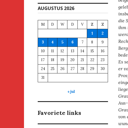
beig
gele
AUGUSTUS 2026
insb
die 
M
D
W
D
V
Z
Z
ihm 
1
2
werd
Rech
3
4
5
6
7
8
9
Berg
10
11
12
13
14
15
16
bede
17
18
19
20
21
22
23
Es s
er v
24
25
26
27
28
29
30
Pros
31
eing
lieg
« jul
Grav
Aus-
Grav
Favoriete links
von 
wund