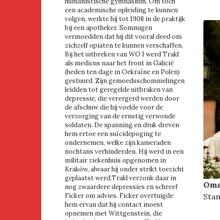
humanistische gymnasium. Om toch
een academische opleiding te kunnen
volgen, werkte hij tot 1908 in de praktijk
bij een apotheker. Sommigen
vermoedden dat hij dit vooral deed om
zichzelf opiaten te kunnen verschaffen.
Bij het uitbreken van WO I werd Trakl
als medicus naar het front in Galicië
(heden ten dage in Oekraïne en Polen)
gestuurd. Zijn gemoedsschommelingen
leidden tot geregelde uitbraken van
depressie, die verergerd werden door
de afschuw die hij voelde voor de
verzorging van de ernstig verwonde
soldaten. De spanning en druk dreven
hem ertoe een suïcidepoging te
ondernemen, welke zijn kameraden
nochtans verhinderden. Hij werd in een
militair ziekenhuis opgenomen in
Kraków, alwaar hij onder strikt toezicht
geplaatst werd.Trakl verzonk daar in
Oma
nog zwaardere depressies en schreef
Stan
Ficker om advies. Ficker overtuigde
hem ervan dat hij contact moest
opnemen met Wittgenstein, die