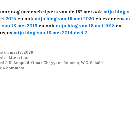
e
voor nog meer schrijvers van de 18
mei ook
mijn blog 
ei 2025
en ook
mijn blog van 18 mei 2020
en eveneens
m
 van 18 mei 2019
en
ook
mijn blog van 18 mei 2018
en
neens
mijn blog van 18 mei 2014 deel 2
.
ed on
mei 18, 2026
ed in
Literatuur
ed
J. H. Leopold
,
Omar Khayyam
,
Romenu
,
W.G. Sebald
e a comment