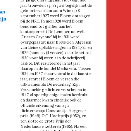
19-jarige Clara Eggink. Het volgende
jaar trouwden zij. Vrijwel tegelijk met de
geboorte van hun zoon Wim op 8
van
september 1927 werd Bloem ontslagen
ijn
bij de NRC. In mei 1928 werd Bloem
benoemd tot griffier aan het
kantongerecht De Lemmer, uit welk
‘Friesch Cayenne’ hij in 1931 werd
overgeplaatst naar Breukelen. Afgezien
van kleine opflakkeringen in 1924/25 en
1929 (samen vijf verzen), duurde het tot
1930 voor hij weer ‘aan de schrijverij’
raakte. Dit resulteerde in het jaar
daarop in de bundel Media vita. Tussen
1934 en 1937, maar vooral in dat laatste
jaar, schreef Bloem de verzen die
uitkwamen als De nederlaag. Zijn
Verzamelde gedichten verschenen in
1947, al spoedig enige malen herdrukt,
en daarmee kwam eindelijk ook de
officiële erkenning van zijn
dichterschap: Constantijn Huygens-
prijs (1949), P.C. Hooftprijs (1952), en
ten slotte de grote Prijs der
Nederlandse Letteren (1965). Na een