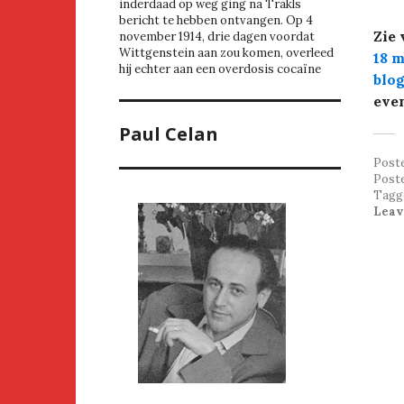
inderdaad op weg ging na Trakls
bericht te hebben ontvangen. Op 4
Zie 
november 1914, drie dagen voordat
Wittgenstein aan zou komen, overleed
18 m
hij echter aan een overdosis cocaïne
blog
eve
Paul Celan
Post
Post
Tagg
Leav