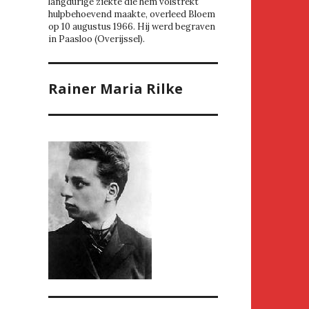
langdurige ziekte die hem volstrekt
hulpbehoevend maakte, overleed Bloem
op 10 augustus 1966. Hij werd begraven
in Paasloo (Overijssel).
Rainer Maria Rilke