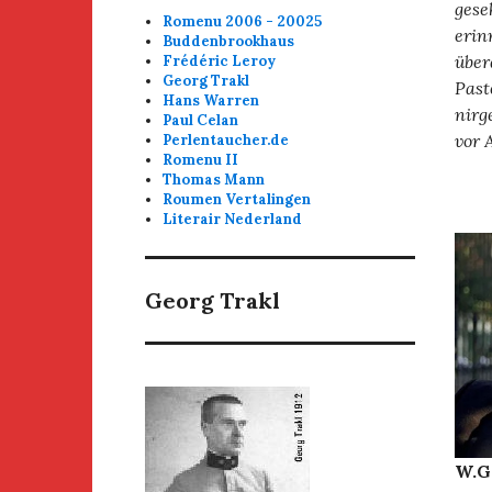
gese
Romenu 2006 - 20025
erin
Buddenbrookhaus
über
Frédéric Leroy
Georg Trakl
Past
Hans Warren
nirg
Paul Celan
vor 
Perlentaucher.de
Romenu II
Thomas Mann
Roumen Vertalingen
Literair Nederland
Georg Trakl
W.G