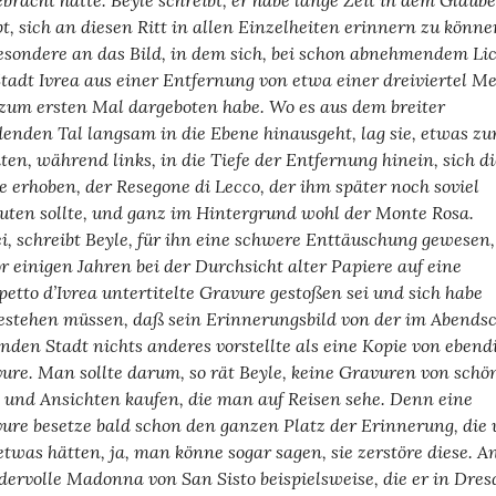
ebracht hatte. Beyle schreibt, er habe lange Zeit in dem Glaub
bt, sich an diesen Ritt in allen Einzelheiten erinnern zu könne
esondere an das Bild, in dem sich, bei schon abnehmendem Lic
Stadt Ivrea aus einer Entfernung von etwa einer dreiviertel Me
zum ersten Mal dargeboten habe. Wo es aus dem breiter
enden Tal langsam in die Ebene hinausgeht, lag sie, etwas zu
ten, während links, in die Tiefe der Entfernung hinein, sich di
e erhoben, der Resegone di Lecco, der ihm später noch soviel
uten sollte, und ganz im Hintergrund wohl der Monte Rosa.
ei, schreibt Beyle, für ihn eine schwere Enttäuschung gewesen,
or einigen Jahren bei der Durchsicht alter Papiere auf eine
petto d’Ivrea untertitelte Gravure gestoßen sei und sich habe
estehen müssen, daß sein Erinnerungsbild von der im Abends
enden Stadt nichts anderes vorstellte als eine Kopie von ebend
ure. Man sollte darum, so rät Beyle, keine Gravuren von schö
 und Ansichten kaufen, die man auf Reisen sehe. Denn eine
ure besetze bald schon den ganzen Platz der Erinnerung, die 
etwas hätten, ja, man könne sogar sagen, sie zerstöre diese. A
ervolle Madonna von San Sisto beispielsweise, die er in Dre