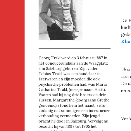
De P
luid
gebo
Kha
Georg Trakl werd op 3 februari 1887 in
het conducteurshuis aan de Waagplatz
2 in Salzburg geboren. Zijn vader,
Ik s
Tobias Trakl, was een handelaar in
van 
ijzerwaren en zijn moeder, die ook
De d
psychische problemen had, was Maria
Catharina Trakl, (meisjesnaam Halik).
en n
Voorts had hij nog drie broers en drie
zussen. Margarethe (doorgaans Grethe
genoemd) stond hem het naast, zelfs
zodanig dat sommigen een incestueuze
verhouding vermoeden. Zijn jeugd
Vert
bracht hij door in Salzburg. Vervolgens
bezocht hij van 1897 tot 1905 het