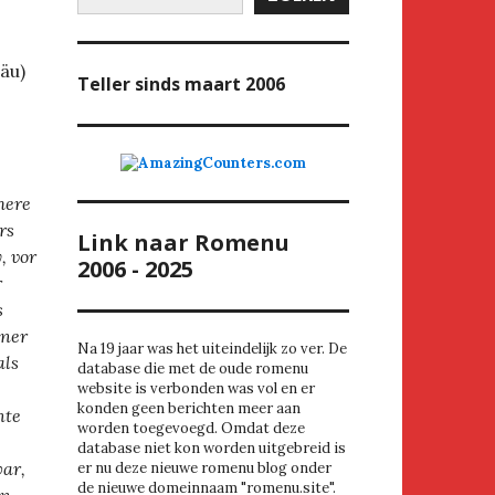
äu)
Teller
sinds maart 2006
here
rs
Link naar Romenu
, vor
2006 - 2025
r
s
iner
Na 19 jaar was het uiteindelijk zo ver. De
als
database die met de oude romenu
website is verbonden was vol en er
konden geen berichten meer aan
nte
worden toegevoegd. Omdat deze
database niet kon worden uitgebreid is
war,
er nu deze nieuwe romenu blog onder
de nieuwe domeinnaam "romenu.site".