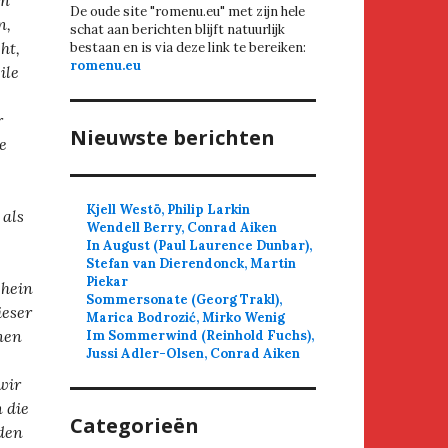
en
De oude site "romenu.eu" met zijn hele
n,
schat aan berichten blijft natuurlijk
ht,
bestaan en is via deze link te bereiken:
romenu.eu
ile
r
Nieuwste berichten
e
Kjell Westö, Philip Larkin
 als
Wendell Berry, Conrad Aiken
In August (Paul Laurence Dunbar),
Stefan van Dierendonck, Martin
Piekar
chein
Sommersonate (Georg Trakl),
ieser
Marica Bodrozić, Mirko Wenig
nen
Im Sommerwind (Reinhold Fuchs),
Jussi Adler-Olsen, Conrad Aiken
wir
n die
Categorieën
sden