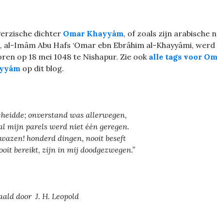
erzische dichter
Omar Khayyám
, of zoals zijn arabische
t, al-Imâm Abu Hafs ‘Omar ebn Ebrâhim al-Khayyâmi, werd
ren op 18 mei 1048 te Nishapur. Zie ook
alle tags voor O
yyám
op dit blog.
cheidde; onverstand was allerwegen,
al mijn parels werd niet één geregen.
wazen! honderd dingen, nooit beseft
ooit bereikt, zijn in mij doodgezwegen.”
aald door J. H. Leopold