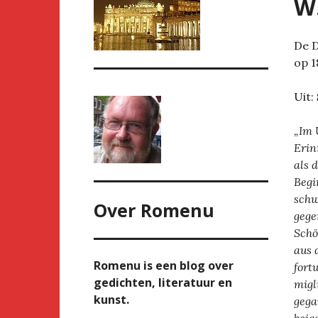
W
De D
op 1
Uit:
„Im 
Erin
als 
Begi
schw
Over
Romenu
gege
Schö
aus 
Romenu is een blog over
fort
gedichten, literatuur en
migl
kunst.
gega