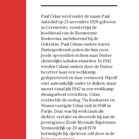
Paul Celan werd onder de naam Paul
Antschel op 23 november 1920 geboren
in Czernowitz, toentertijd de
hoofdstad van de Roemeense
Boekovina, nu behorend bij de
Oekraïne. Paul Celans ouders waren
Duitssprekende joden die hun zoon
joods opvoedden en hem naar Duitse
christelijke scholen stuurden. In 1942
werden Celans ouders door de Duitse
bezetter naar een werkkamp
gedeporteerd en daar vermoord. Hijzelf
wist aanvankelijk onder te duiken, maar
moest vanaf juli 1942 in een werkkamp
dwangarbeid verrichten. Celan
overleefde de oorlog. Via Boekarest en
Wenen vestigde Celan zich in 1948 in
Parijs. Daar was hij werkzaam als
dichter, vertaler en doceerde hij aan de
prestigieuze Ecole Normale Supérieure.
Vermoedelijk op 20 april 1970
beëindigde hij zijn leven zelf door in de