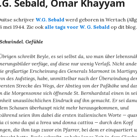
.G. Sebald, Omar Khayyam
uitse schrijver
W.G. Sebald
werd geboren in Wertach (Allg
8 mei 1944. Zie ook
alle tags voor W. G. Sebald
op dit blog.
Schwindel. Gefühle
Übrigen schreibt Beyle, es sei selbst da, wo man über lebensnä
nerungsbilder verfüge, auf diese nur wenig Verlaß. Nicht ande
die großartige Erscheinung des Generals Marmont in Martigny
nn des Aufstiegs, habe, unmittelbar nach der Überwindung de
ersten Strecke des Wegs, der Abstieg von der Paßhöhe und da
n die Morgensonne sich öffnende St. Bernhardstal einen in se
nheit unauslöschlichen Eindruck auf ihn gemacht. Er sei dam
dem Schauen überhaupt nicht mehr herausgekommen, und
während seien ihm dabei die ersten italienischen Worte — qua
ia ci sono da qui a Ivrea und donna cattiva — durch den Kopf
ngen, die ihm tags zuvor ein Pfarrer, bei dem er einquartiert 