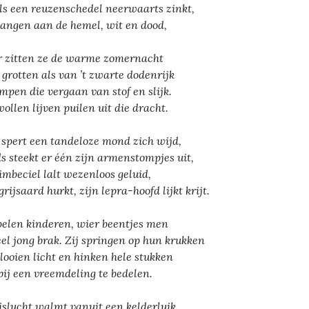
ls een reuzenschedel neerwaarts zinkt,
angen aan de hemel, wit en dood,
 zitten ze de warme zomernacht
 grotten als van ’t zwarte dodenrijk
ompen die vergaan van stof en slijk.
ollen lijven puilen uit die dracht.
 spert een tandeloze mond zich wijd,
s steekt er één zijn armenstompjes uit,
imbeciel lalt wezenloos geluid,
rijsaard hurkt, zijn lepra-hoofd lijkt krijt.
pelen kinderen, wier beentjes men
eel jong brak. Zij springen op hun krukken
vlooien licht en hinken hele stukken
ij een vreemdeling te bedelen.
islucht walmt vanuit een kelderluik,