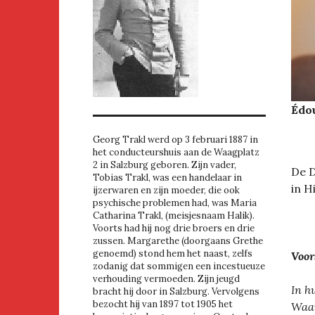
Édou
Georg Trakl werd op 3 februari 1887 in
het conducteurshuis aan de Waagplatz
2 in Salzburg geboren. Zijn vader,
De D
Tobias Trakl, was een handelaar in
in H
ijzerwaren en zijn moeder, die ook
psychische problemen had, was Maria
Catharina Trakl, (meisjesnaam Halik).
Voorts had hij nog drie broers en drie
zussen. Margarethe (doorgaans Grethe
genoemd) stond hem het naast, zelfs
Voor
zodanig dat sommigen een incestueuze
verhouding vermoeden. Zijn jeugd
In h
bracht hij door in Salzburg. Vervolgens
bezocht hij van 1897 tot 1905 het
Waar