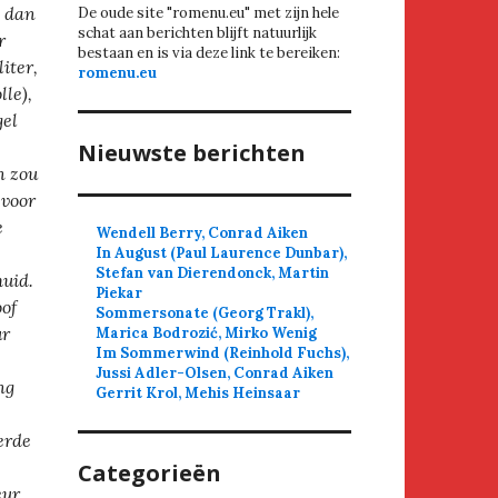
k dan
De oude site "romenu.eu" met zijn hele
schat aan berichten blijft natuurlijk
r
bestaan en is via deze link te bereiken:
iter,
romenu.eu
lle),
gel
Nieuwste berichten
n zou
 voor
e
Wendell Berry, Conrad Aiken
In August (Paul Laurence Dunbar),
Stefan van Dierendonck, Martin
uid.
Piekar
oof
Sommersonate (Georg Trakl),
ur
Marica Bodrozić, Mirko Wenig
Im Sommerwind (Reinhold Fuchs),
Jussi Adler-Olsen, Conrad Aiken
ng
Gerrit Krol, Mehis Heinsaar
erde
Categorieën
eur