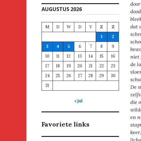
door
AUGUSTUS 2026
dood
blee
dat 
M
D
W
D
V
Z
Z
schr
1
2
scho
3
4
5
6
7
8
9
bewo
10
11
12
13
14
15
16
niet
de l
17
18
19
20
21
22
23
vloe
24
25
26
27
28
29
30
schu
31
De s
zelf
« jul
die 
wild
en n
Favoriete links
stap
keer
lich