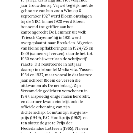
19-jarige Clara Eggink. Het volgende
jaar trouwden zij. Vrijwel tegelijk met de
geboorte van hun zoon Wim op 8
september 1927 werd Bloem ontslagen
bij de NRC. In mei 1928 werd Bloem
benoemd tot griffier aan het
kantongerecht De Lemmer, uit welk
‘Friesch Cayenne’ hij in 1931 werd
overgeplaatst naar Breukelen. Afgezien
van kleine opflakkeringen in 1924/25 en
1929 (samen vijf verzen), duurde het tot
1930 voor hij weer ‘aan de schrijverij’
raakte. Dit resulteerde in het jaar
daarop in de bundel Media vita. Tussen
1934 en 1937, maar vooral in dat laatste
jaar, schreef Bloem de verzen die
uitkwamen als De nederlaag. Zijn
Verzamelde gedichten verschenen in
1947, al spoedig enige malen herdrukt,
en daarmee kwam eindelijk ook de
officiële erkenning van zijn
dichterschap: Constantijn Huygens-
prijs (1949), P.C. Hooftprijs (1952), en
ten slotte de grote Prijs der
Nederlandse Letteren (1965). Na een