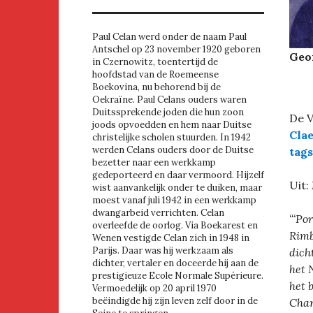
Paul Celan werd onder de naam Paul
Antschel op 23 november 1920 geboren
Geor
in Czernowitz, toentertijd de
hoofdstad van de Roemeense
Boekovina, nu behorend bij de
Oekraïne. Paul Celans ouders waren
Duitssprekende joden die hun zoon
De V
joods opvoedden en hem naar Duitse
Cla
christelijke scholen stuurden. In 1942
werden Celans ouders door de Duitse
tags
bezetter naar een werkkamp
gedeporteerd en daar vermoord. Hijzelf
Uit:
wist aanvankelijk onder te duiken, maar
moest vanaf juli 1942 in een werkkamp
dwangarbeid verrichten. Celan
“‘Po
overleefde de oorlog. Via Boekarest en
Rimb
Wenen vestigde Celan zich in 1948 in
Parijs. Daar was hij werkzaam als
dich
dichter, vertaler en doceerde hij aan de
het 
prestigieuze Ecole Normale Supérieure.
het 
Vermoedelijk op 20 april 1970
beëindigde hij zijn leven zelf door in de
Char