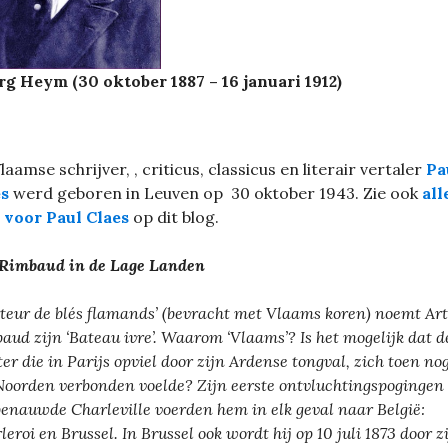
g Heym (30 oktober 1887 – 16 januari 1912)
laamse schrijver, , criticus, classicus en literair vertaler
Pa
es
werd geboren in Leuven op 30 oktober 1943. Zie ook
all
 voor Paul Claes
op dit blog.
Rimbaud in de Lage Landen
rteur de blés flamands’ (bevracht met Vlaams koren) noemt Ar
aud zijn ‘Bateau ivre’. Waarom ‘Vlaams’? Is het mogelijk dat d
ter die in Parijs opviel door zijn Ardense tongval, zich toen no
Noorden verbonden voelde? Zijn eerste ontvluchtingspogingen 
benauwde Charleville voerden hem in elk geval naar België:
leroi en Brussel. In Brussel ook wordt hij op 10 juli 1873 door z