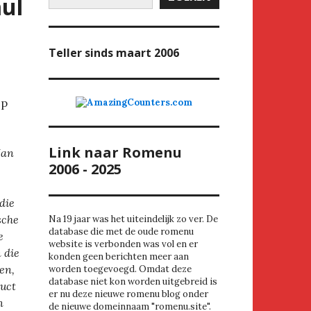
ul
Teller
sinds maart 2006
p
Link naar Romenu
Jan
2006 - 2025
die
sche
Na 19 jaar was het uiteindelijk zo ver. De
database die met de oude romenu
e
website is verbonden was vol en er
 die
konden geen berichten meer aan
en,
worden toegevoegd. Omdat deze
database niet kon worden uitgebreid is
duct
er nu deze nieuwe romenu blog onder
n
de nieuwe domeinnaam "romenu.site".