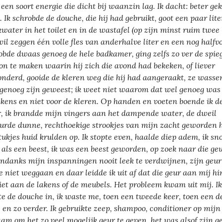
 een soort energie die dicht bij waanzin lag. Ik dacht: beter ge
. Ik schrobde de douche, die hij had gebruikt, goot een paar lite
kwater in het toilet en in de wastafel (op zijn minst ruim twee l
wil zeggen één volle fles van anderhalve liter en een nog halfvo
obde dwaas genoeg de hele badkamer, ging zelfs zo ver de spie
on te maken waarin hij zich die avond had bekeken, of liever
nderd, gooide de kleren weg die hij had aangeraakt, ze wasse
 genoeg zijn geweest; ik weet niet waarom dat wel genoeg was
akens en niet voor de kleren. Op handen en voeten boende ik d
r, ik brandde mijn vingers aan het dampende water, de dweil
urde dunne, rechthoekige strookjes van mijn zacht geworden h
tukjes huid krulden op. Ik stopte even, haalde diep adem, ik sn
s als een beest, ik was een beest geworden, op zoek naar die ge
ondanks mijn inspanningen nooit leek te verdwijnen, zijn geur
e niet weggaan en daar leidde ik uit af dat die geur aan mij hi
iet aan de lakens of de meubels. Het probleem kwam uit mij. Ik
te de douche in, ik waste me, toen een tweede keer, toen een d
, en zo verder. Ik gebruikte zeep, shampoo, conditioner op mijn
aam om het zo veel mogelijk geur te geven, het was alsof zijn g