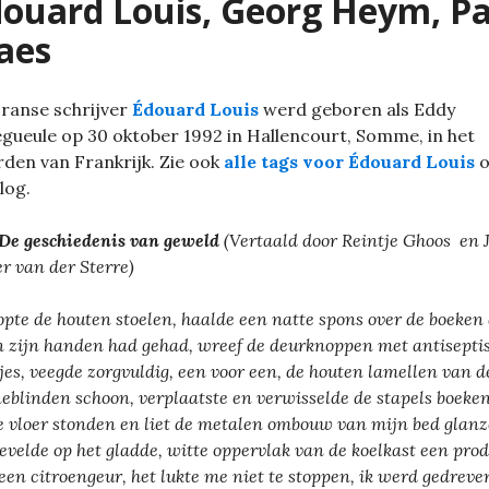
ouard Louis, Georg Heym, Pa
aes
ranse schrijver
Édouard Louis
werd geboren als Eddy
egueule op 30 oktober 1992 in Hallencourt, Somme, in het
den van Frankrijk. Zie ook
alle tags voor Édouard Louis
o
blog.
De geschiedenis van geweld
(Vertaald door Reintje Ghoos en 
er van der Sterre)
sopte de houten stoelen, haalde een natte spons over de boeken 
in zijn handen had gehad, wreef de deurknoppen met antisepti
jes, veegde zorgvuldig, een voor een, de houten lamellen van d
eblinden schoon, verplaatste en verwisselde de stapels boeken
e vloer stonden en liet de metalen ombouw van mijn bed glanz
evelde op het gladde, witte oppervlak van de koelkast een pro
een citroengeur, het lukte me niet te stoppen, ik werd gedreve