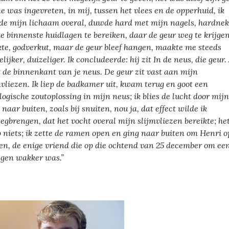
me was ingevreten, in mij, tussen het vlees en de opperhuid, ik
de mijn lichaam overal, duwde hard met mijn nagels, hardnek
e binnenste huidlagen te bereiken, daar de geur weg te krijgen
kte, godverkut, maar de geur bleef hangen, maakte me steeds
lijker, duizeliger. Ik concludeerde: hij zit In de neus, die geur. 
t de binnenkant van je neus. De geur zit vast aan mijn
mvliezen. Ik liep de badkamer uit, kwam terug en goot een
ologische zoutoplossing in mijn neus; ik blies de lucht door mijn
 naar buiten, zoals bij snuiten, nou ja, dat effect wilde ik
egbrengen, dat het vocht overal mijn slijmvliezen bereikte; he
p niets; ik zette de ramen open en ging naar buiten om Henri o
en, de enige vriend die op die ochtend van 25 december om ee
egen wakker was.”