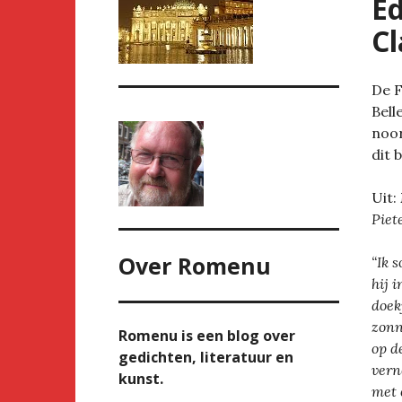
Éd
Cl
De F
Bell
noor
dit 
Uit:
Piet
Over
Romenu
“Ik 
hij 
doek
zonn
Romenu is een blog over
op d
gedichten, literatuur en
vern
kunst.
met 