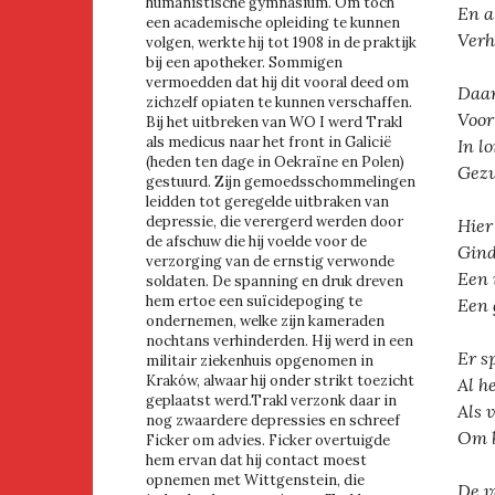
humanistische gymnasium. Om toch
En a
een academische opleiding te kunnen
Verh
volgen, werkte hij tot 1908 in de praktijk
bij een apotheker. Sommigen
vermoedden dat hij dit vooral deed om
Daar
zichzelf opiaten te kunnen verschaffen.
Voor
Bij het uitbreken van WO I werd Trakl
als medicus naar het front in Galicië
In l
(heden ten dage in Oekraïne en Polen)
Gezw
gestuurd. Zijn gemoedsschommelingen
leidden tot geregelde uitbraken van
depressie, die verergerd werden door
Hier
de afschuw die hij voelde voor de
Gind
verzorging van de ernstig verwonde
Een 
soldaten. De spanning en druk dreven
hem ertoe een suïcidepoging te
Een g
ondernemen, welke zijn kameraden
nochtans verhinderden. Hij werd in een
Er s
militair ziekenhuis opgenomen in
Kraków, alwaar hij onder strikt toezicht
Al h
geplaatst werd.Trakl verzonk daar in
Als 
nog zwaardere depressies en schreef
Om b
Ficker om advies. Ficker overtuigde
hem ervan dat hij contact moest
opnemen met Wittgenstein, die
De v