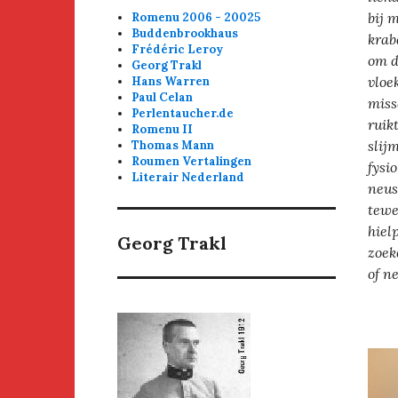
bij 
Romenu 2006 - 20025
Buddenbrookhaus
krab
Frédéric Leroy
om d
Georg Trakl
vloe
Hans Warren
Paul Celan
misse
Perlentaucher.de
ruik
Romenu II
slij
Thomas Mann
Roumen Vertalingen
fysi
Literair Nederland
neus
tewe
hiel
Georg Trakl
zoek
of n