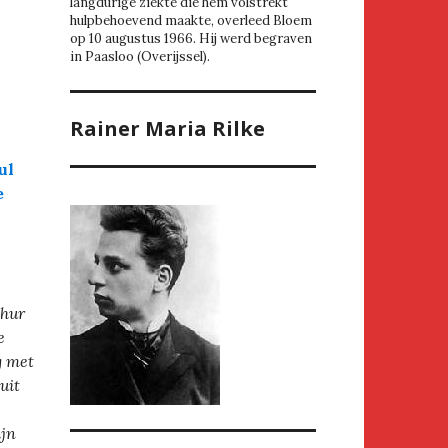
langdurige ziekte die hem volstrekt
hulpbehoevend maakte, overleed Bloem
op 10 augustus 1966. Hij werd begraven
in Paasloo (Overijssel).
Rainer Maria Rilke
ul
e
thur
e
g met
uit
ijn