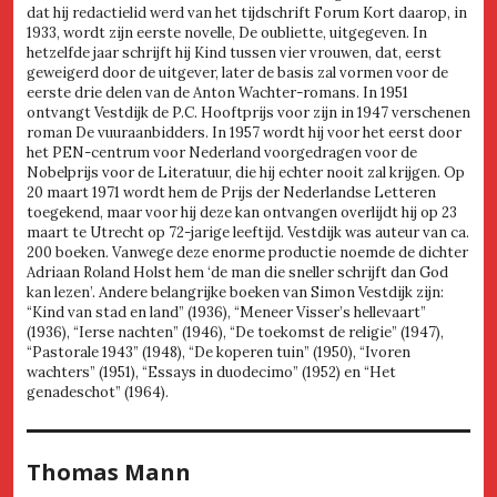
dat hij redactielid werd van het tijdschrift Forum Kort daarop, in
1933, wordt zijn eerste novelle, De oubliette, uitgegeven. In
hetzelfde jaar schrijft hij Kind tussen vier vrouwen, dat, eerst
geweigerd door de uitgever, later de basis zal vormen voor de
eerste drie delen van de Anton Wachter-romans. In 1951
ontvangt Vestdijk de P.C. Hooftprijs voor zijn in 1947 verschenen
roman De vuuraanbidders. In 1957 wordt hij voor het eerst door
het PEN-centrum voor Nederland voorgedragen voor de
Nobelprijs voor de Literatuur, die hij echter nooit zal krijgen. Op
20 maart 1971 wordt hem de Prijs der Nederlandse Letteren
toegekend, maar voor hij deze kan ontvangen overlijdt hij op 23
maart te Utrecht op 72-jarige leeftijd. Vestdijk was auteur van ca.
200 boeken. Vanwege deze enorme productie noemde de dichter
Adriaan Roland Holst hem ‘de man die sneller schrijft dan God
kan lezen’. Andere belangrijke boeken van Simon Vestdijk zijn:
“Kind van stad en land” (1936), “Meneer Visser’s hellevaart”
(1936), “Ierse nachten” (1946), “De toekomst de religie” (1947),
“Pastorale 1943” (1948), “De koperen tuin” (1950), “Ivoren
wachters” (1951), “Essays in duodecimo” (1952) en “Het
genadeschot” (1964).
Thomas Mann