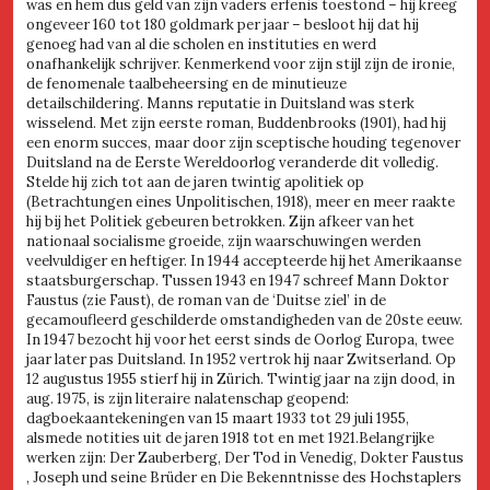
was en hem dus geld van zijn vaders erfenis toestond – hij kreeg
ongeveer 160 tot 180 goldmark per jaar – besloot hij dat hij
genoeg had van al die scholen en instituties en werd
onafhankelijk schrijver. Kenmerkend voor zijn stijl zijn de ironie,
de fenomenale taalbeheersing en de minutieuze
detailschildering. Manns reputatie in Duitsland was sterk
wisselend. Met zijn eerste roman, Buddenbrooks (1901), had hij
een enorm succes, maar door zijn sceptische houding tegenover
Duitsland na de Eerste Wereldoorlog veranderde dit volledig.
Stelde hij zich tot aan de jaren twintig apolitiek op
(Betrachtungen eines Unpolitischen, 1918), meer en meer raakte
hij bij het Politiek gebeuren betrokken. Zijn afkeer van het
nationaal socialisme groeide, zijn waarschuwingen werden
veelvuldiger en heftiger. In 1944 accepteerde hij het Amerikaanse
staatsburgerschap. Tussen 1943 en 1947 schreef Mann Doktor
Faustus (zie Faust), de roman van de ‘Duitse ziel’ in de
gecamoufleerd geschilderde omstandigheden van de 20ste eeuw.
In 1947 bezocht hij voor het eerst sinds de Oorlog Europa, twee
jaar later pas Duitsland. In 1952 vertrok hij naar Zwitserland. Op
12 augustus 1955 stierf hij in Zürich. Twintig jaar na zijn dood, in
aug. 1975, is zijn literaire nalatenschap geopend:
dagboekaantekeningen van 15 maart 1933 tot 29 juli 1955,
alsmede notities uit de jaren 1918 tot en met 1921.Belangrijke
werken zijn: Der Zauberberg, Der Tod in Venedig, Dokter Faustus
, Joseph und seine Brüder en Die Bekenntnisse des Hochstaplers