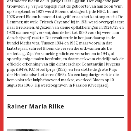
ontmoette Bloem de 19-jarige Clara Eggink. Het volgende jaar
trouwden zij. Vrijwel tegelijk met de geboorte van hun zoon Wim
op 8 september 1927 werd Bloem ontslagen bij de NRC. In mei
1928 werd Bloem benoemd tot griffier aan het kantongerecht De
Lemmer, uit welk ‘Friesch Cayenne’ hij in 1931 werd overgeplaatst
naar Breukelen. Afgezien van kleine opflakkeringen in 1924/25 en
1929 (samen vijf verzen), duurde het tot 1930 voor hij weer ‘aan
de schrijverij’ raakte. Dit resulteerde in het jaar daarop in de
bundel Media vita. Tussen 1934 en 1937, maar vooral in dat
laatste jaar, schreef Bloem de verzen die uitkwamen als De
nederlaag. Zijn Verzamelde gedichten verschenen in 1947, al
spoedig enige malen herdrukt, en daarmee kwam eindelijk ook de
officiële erkenning van zijn dichterschap: Constantijn Huygens-
prijs (1949), P.C. Hooftprijs (1952), en ten slotte de grote Prijs
der Nederlandse Letteren (1965). Na een langdurige ziekte die
hem volstrekt hulpbehoevend maakte, overleed Bloem op 10
augustus 1966. Hij werd begraven in Paasloo (Overijssel).
Rainer Maria Rilke