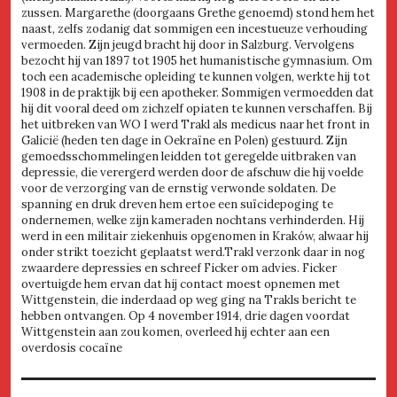
zussen. Margarethe (doorgaans Grethe genoemd) stond hem het
naast, zelfs zodanig dat sommigen een incestueuze verhouding
vermoeden. Zijn jeugd bracht hij door in Salzburg. Vervolgens
bezocht hij van 1897 tot 1905 het humanistische gymnasium. Om
toch een academische opleiding te kunnen volgen, werkte hij tot
1908 in de praktijk bij een apotheker. Sommigen vermoedden dat
hij dit vooral deed om zichzelf opiaten te kunnen verschaffen. Bij
het uitbreken van WO I werd Trakl als medicus naar het front in
Galicië (heden ten dage in Oekraïne en Polen) gestuurd. Zijn
gemoedsschommelingen leidden tot geregelde uitbraken van
depressie, die verergerd werden door de afschuw die hij voelde
voor de verzorging van de ernstig verwonde soldaten. De
spanning en druk dreven hem ertoe een suïcidepoging te
ondernemen, welke zijn kameraden nochtans verhinderden. Hij
werd in een militair ziekenhuis opgenomen in Kraków, alwaar hij
onder strikt toezicht geplaatst werd.Trakl verzonk daar in nog
zwaardere depressies en schreef Ficker om advies. Ficker
overtuigde hem ervan dat hij contact moest opnemen met
Wittgenstein, die inderdaad op weg ging na Trakls bericht te
hebben ontvangen. Op 4 november 1914, drie dagen voordat
Wittgenstein aan zou komen, overleed hij echter aan een
overdosis cocaïne