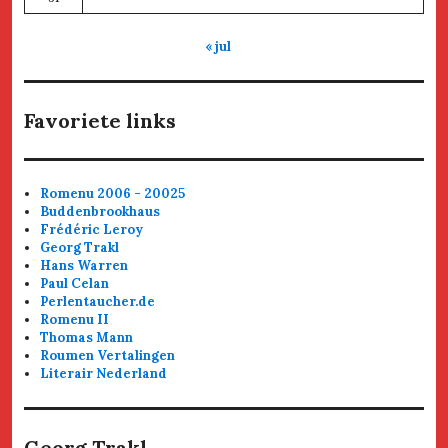
« jul
Favoriete links
Romenu 2006 - 20025
Buddenbrookhaus
Frédéric Leroy
Georg Trakl
Hans Warren
Paul Celan
Perlentaucher.de
Romenu II
Thomas Mann
Roumen Vertalingen
Literair Nederland
Georg Trakl