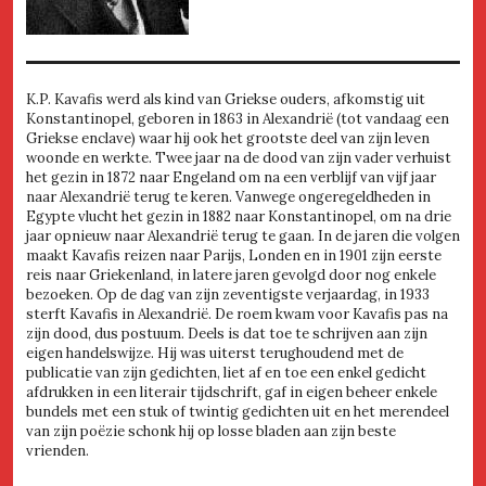
K.P. Kavafis werd als kind van Griekse ouders, afkomstig uit
Konstantinopel, geboren in 1863 in Alexandrië (tot vandaag een
Griekse enclave) waar hij ook het grootste deel van zijn leven
woonde en werkte. Twee jaar na de dood van zijn vader verhuist
het gezin in 1872 naar Engeland om na een verblijf van vijf jaar
naar Alexandrië terug te keren. Vanwege ongeregeldheden in
Egypte vlucht het gezin in 1882 naar Konstantinopel, om na drie
jaar opnieuw naar Alexandrië terug te gaan. In de jaren die volgen
maakt Kavafis reizen naar Parijs, Londen en in 1901 zijn eerste
reis naar Griekenland, in latere jaren gevolgd door nog enkele
bezoeken. Op de dag van zijn zeventigste verjaardag, in 1933
sterft Kavafis in Alexandrië. De roem kwam voor Kavafis pas na
zijn dood, dus postuum. Deels is dat toe te schrijven aan zijn
eigen handelswijze. Hij was uiterst terughoudend met de
publicatie van zijn gedichten, liet af en toe een enkel gedicht
afdrukken in een literair tijdschrift, gaf in eigen beheer enkele
bundels met een stuk of twintig gedichten uit en het merendeel
van zijn poëzie schonk hij op losse bladen aan zijn beste
vrienden.