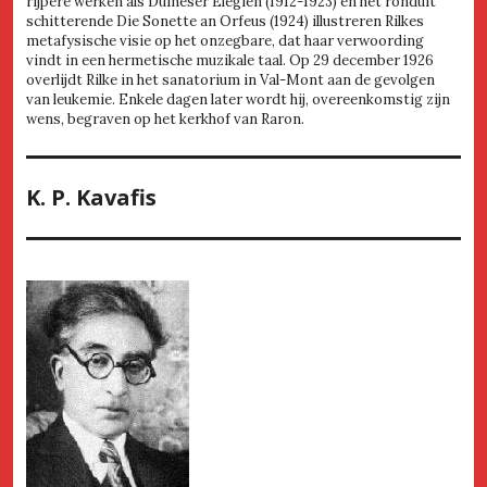
rijpere werken als Duineser Elegien (1912-1923) en het ronduit
schitterende Die Sonette an Orfeus (1924) illustreren Rilkes
metafysische visie op het onzegbare, dat haar verwoording
vindt in een hermetische muzikale taal. Op 29 december 1926
overlijdt Rilke in het sanatorium in Val-Mont aan de gevolgen
van leukemie. Enkele dagen later wordt hij, overeenkomstig zijn
wens, begraven op het kerkhof van Raron.
K. P. Kavafis