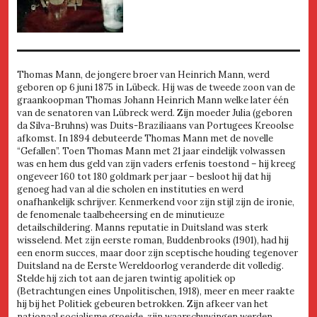
Thomas Mann, de jongere broer van Heinrich Mann, werd
geboren op 6 juni 1875 in Lübeck. Hij was de tweede zoon van de
graankoopman Thomas Johann Heinrich Mann welke later één
van de senatoren van Lübreck werd. Zijn moeder Julia (geboren
da Silva-Bruhns) was Duits-Braziliaans van Portugees Kreoolse
afkomst. In 1894 debuteerde Thomas Mann met de novelle
“Gefallen”. Toen Thomas Mann met 21 jaar eindelijk volwassen
was en hem dus geld van zijn vaders erfenis toestond – hij kreeg
ongeveer 160 tot 180 goldmark per jaar – besloot hij dat hij
genoeg had van al die scholen en instituties en werd
onafhankelijk schrijver. Kenmerkend voor zijn stijl zijn de ironie,
de fenomenale taalbeheersing en de minutieuze
detailschildering. Manns reputatie in Duitsland was sterk
wisselend. Met zijn eerste roman, Buddenbrooks (1901), had hij
een enorm succes, maar door zijn sceptische houding tegenover
Duitsland na de Eerste Wereldoorlog veranderde dit volledig.
Stelde hij zich tot aan de jaren twintig apolitiek op
(Betrachtungen eines Unpolitischen, 1918), meer en meer raakte
hij bij het Politiek gebeuren betrokken. Zijn afkeer van het
nationaal socialisme groeide, zijn waarschuwingen werden