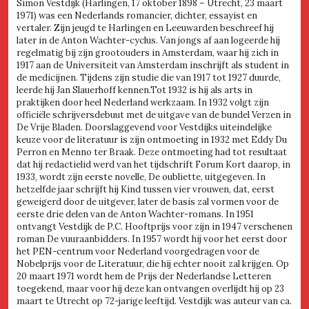
Simon Vestdijk (Harlingen, 17 oktober 1898 – Utrecht, 23 maart
1971) was een Nederlands romancier, dichter, essayist en
vertaler. Zijn jeugd te Harlingen en Leeuwarden beschreef hij
later in de Anton Wachter-cyclus. Van jongs af aan logeerde hij
regelmatig bij zijn grootouders in Amsterdam, waar hij zich in
1917 aan de Universiteit van Amsterdam inschrijft als student in
de medicijnen. Tijdens zijn studie die van 1917 tot 1927 duurde,
leerde hij Jan Slauerhoff kennen.Tot 1932 is hij als arts in
praktijken door heel Nederland werkzaam. In 1932 volgt zijn
officiële schrijversdebuut met de uitgave van de bundel Verzen in
De Vrije Bladen. Doorslaggevend voor Vestdijks uiteindelijke
keuze voor de literatuur is zijn ontmoeting in 1932 met Eddy Du
Perron en Menno ter Braak. Deze ontmoeting had tot resultaat
dat hij redactielid werd van het tijdschrift Forum Kort daarop, in
1933, wordt zijn eerste novelle, De oubliette, uitgegeven. In
hetzelfde jaar schrijft hij Kind tussen vier vrouwen, dat, eerst
geweigerd door de uitgever, later de basis zal vormen voor de
eerste drie delen van de Anton Wachter-romans. In 1951
ontvangt Vestdijk de P.C. Hooftprijs voor zijn in 1947 verschenen
roman De vuuraanbidders. In 1957 wordt hij voor het eerst door
het PEN-centrum voor Nederland voorgedragen voor de
Nobelprijs voor de Literatuur, die hij echter nooit zal krijgen. Op
20 maart 1971 wordt hem de Prijs der Nederlandse Letteren
toegekend, maar voor hij deze kan ontvangen overlijdt hij op 23
maart te Utrecht op 72-jarige leeftijd. Vestdijk was auteur van ca.