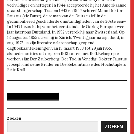
veelvuldiger en heftiger. In 1944 accepteerde hij het Amerikaanse
staatsburgerschap. Tussen 1943 en 1947 schreef Mann Doktor
Faustus (zie Faust), de roman van de ‘Duitse ziel’ in de
gecamoufleerd geschilderde omstandigheden van de 20ste eeuw.
In 1947 bezocht hij voor het eerst sinds de Oorlog Europa, twee
jaar later pas Duitsland. In 1952 vertrok hij naar Zwitserland. Op
12 augustus 1955 stierf hij in Zürich. Twintig jaar na zijn dood, in
aug. 1975, is zijn literaire nalatenschap geopend:
dagboekaantekeningen van 15 maart 1933 tot 29 juli 1955,
alsmede notities uit de jaren 1918 tot en met 1921.Belangrijke
werken zijn: Der Zauberberg, Der Tod in Venedig, Dokter Faustus
, Joseph und seine Brüder en Die Bekenntnisse des Hochstaplers
Felix Krull
Zoeken
ZOEKEN