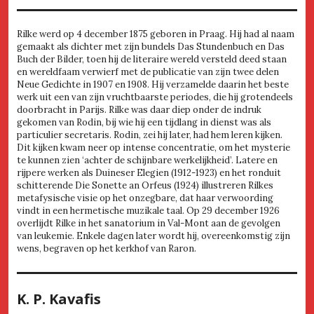
Rilke werd op 4 december 1875 geboren in Praag. Hij had al naam
gemaakt als dichter met zijn bundels Das Stundenbuch en Das
Buch der Bilder, toen hij de literaire wereld versteld deed staan
en wereldfaam verwierf met de publicatie van zijn twee delen
Neue Gedichte in 1907 en 1908. Hij verzamelde daarin het beste
werk uit een van zijn vruchtbaarste periodes, die hij grotendeels
doorbracht in Parijs. Rilke was daar diep onder de indruk
gekomen van Rodin, bij wie hij een tijdlang in dienst was als
particulier secretaris. Rodin, zei hij later, had hem leren kijken.
Dit kijken kwam neer op intense concentratie, om het mysterie
te kunnen zien ‘achter de schijnbare werkelijkheid’. Latere en
rijpere werken als Duineser Elegien (1912-1923) en het ronduit
schitterende Die Sonette an Orfeus (1924) illustreren Rilkes
metafysische visie op het onzegbare, dat haar verwoording
vindt in een hermetische muzikale taal. Op 29 december 1926
overlijdt Rilke in het sanatorium in Val-Mont aan de gevolgen
van leukemie. Enkele dagen later wordt hij, overeenkomstig zijn
wens, begraven op het kerkhof van Raron.
K. P. Kavafis