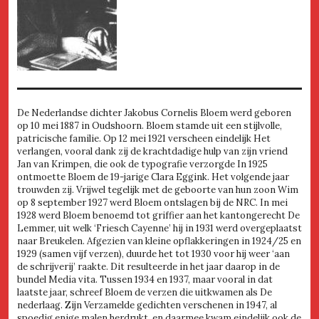
De Nederlandse dichter Jakobus Cornelis Bloem werd geboren
op 10 mei 1887 in Oudshoorn. Bloem stamde uit een stijlvolle,
patricische familie. Op 12 mei 1921 verscheen eindelijk Het
verlangen, vooral dank zij de krachtdadige hulp van zijn vriend
Jan van Krimpen, die ook de typografie verzorgde In 1925
ontmoette Bloem de 19-jarige Clara Eggink. Het volgende jaar
trouwden zij. Vrijwel tegelijk met de geboorte van hun zoon Wim
op 8 september 1927 werd Bloem ontslagen bij de NRC. In mei
1928 werd Bloem benoemd tot griffier aan het kantongerecht De
Lemmer, uit welk ‘Friesch Cayenne’ hij in 1931 werd overgeplaatst
naar Breukelen. Afgezien van kleine opflakkeringen in 1924/25 en
1929 (samen vijf verzen), duurde het tot 1930 voor hij weer ‘aan
de schrijverij’ raakte. Dit resulteerde in het jaar daarop in de
bundel Media vita. Tussen 1934 en 1937, maar vooral in dat
laatste jaar, schreef Bloem de verzen die uitkwamen als De
nederlaag. Zijn Verzamelde gedichten verschenen in 1947, al
spoedig enige malen herdrukt, en daarmee kwam eindelijk ook de