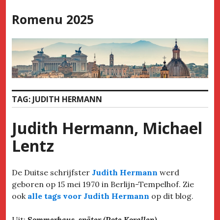
Skip
Romenu 2025
to
content
TAG:
JUDITH HERMANN
Judith Hermann, Michael
Lentz
De Duitse schrijfster
Judith Hermann
werd
geboren op 15 mei 1970 in Berlijn-Tempelhof. Zie
ook
alle tags voor Judith Hermann
op dit blog.
Uit:
Sommerhaus, später (Rote Korallen)