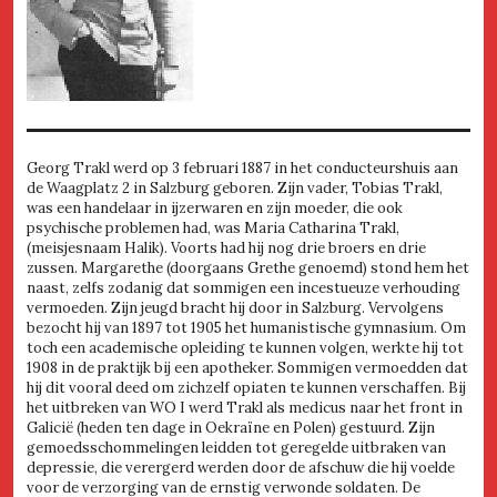
Georg Trakl werd op 3 februari 1887 in het conducteurshuis aan
de Waagplatz 2 in Salzburg geboren. Zijn vader, Tobias Trakl,
was een handelaar in ijzerwaren en zijn moeder, die ook
psychische problemen had, was Maria Catharina Trakl,
(meisjesnaam Halik). Voorts had hij nog drie broers en drie
zussen. Margarethe (doorgaans Grethe genoemd) stond hem het
naast, zelfs zodanig dat sommigen een incestueuze verhouding
vermoeden. Zijn jeugd bracht hij door in Salzburg. Vervolgens
bezocht hij van 1897 tot 1905 het humanistische gymnasium. Om
toch een academische opleiding te kunnen volgen, werkte hij tot
1908 in de praktijk bij een apotheker. Sommigen vermoedden dat
hij dit vooral deed om zichzelf opiaten te kunnen verschaffen. Bij
het uitbreken van WO I werd Trakl als medicus naar het front in
Galicië (heden ten dage in Oekraïne en Polen) gestuurd. Zijn
gemoedsschommelingen leidden tot geregelde uitbraken van
depressie, die verergerd werden door de afschuw die hij voelde
voor de verzorging van de ernstig verwonde soldaten. De