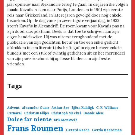
jaar opnieuw naar Alexandrië terug te gaan. In de jaren die volgen
maakt Kavafis reizen naar Parijs, Londen en in 1901 zijn eerste
reis naar Griekenland, in latere jaren gevolgd door nog enkele
bezoeken. Op de dag van zijn zeventigste verjaardag, in 1933
sterft Kavafis in Alexandrië. De roem kwam voor Kavafis pas na
zijn dood, dus postuum. Deels is dat toe te schrijven aan zijn
eigen handelswijze. Hij was uiterst terughoudend met de
publicatie van zijn gedichten, liet af en toe een enkel gedicht
afdrukken in een literair tijdschrift, gaf in eigen beheer enkele
bundels met een stuk of twintig gedichten uit en het merendeel
van zijn poëzie schonk hij op losse bladen aan zijn beste
vrienden.
Tags
Advent
Alexander Gumz
Arthur Sze
Björn Kuhligk
C. K. Williams
Carnaval
Christian Filips
Christoph Meckel
Dannie Abse
Dolce far niente
Erik Menkveld
Frans Roumen
Gerard Rasch
Gerda Baardman