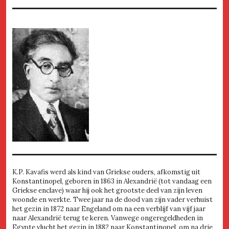
K.P. Kavafis werd als kind van Griekse ouders, afkomstig uit
Konstantinopel, geboren in 1863 in Alexandrië (tot vandaag een
Griekse enclave) waar hij ook het grootste deel van zijn leven
woonde en werkte. Twee jaar na de dood van zijn vader verhuist
het gezin in 1872 naar Engeland om na een verblijf van vijf jaar
naar Alexandrië terug te keren. Vanwege ongeregeldheden in
Egypte vlucht het gezin in 1882 naar Konstantinopel, om na drie