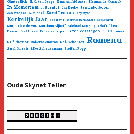
Günter Eich
H. C. ten Berge
Hans Arnfrid Astel
Herman de Coninck
In Memoriam
J. Bernlef
Jan Eijkelboom
Jan Baeke
Karol Lesman
Jan Wagner
K. Michel
Kay Ryan
Kerkelijk Jaar
Kerstmis
Mariolein Sabarte Belacortu
Olaf Lüken
Marjoleine de Vos
Martinus Nijhoff
Michael Longley
Paul Claes
Peter Verstegen
Piet Thomas
Pasen
Peter Nijmeijer
Romenu
Ralf Thenior
Rob Schouten
Roberto Juarroz
Sarah Kirsch
Silke Scheuermann
Steffen Popp
Oude Skynet Teller