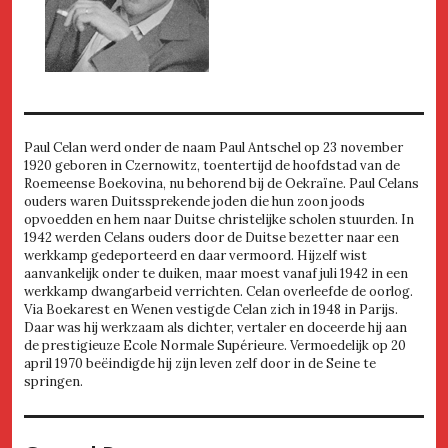
Paul Celan werd onder de naam Paul Antschel op 23 november
1920 geboren in Czernowitz, toentertijd de hoofdstad van de
Roemeense Boekovina, nu behorend bij de Oekraïne. Paul Celans
ouders waren Duitssprekende joden die hun zoon joods
opvoedden en hem naar Duitse christelijke scholen stuurden. In
1942 werden Celans ouders door de Duitse bezetter naar een
werkkamp gedeporteerd en daar vermoord. Hijzelf wist
aanvankelijk onder te duiken, maar moest vanaf juli 1942 in een
werkkamp dwangarbeid verrichten. Celan overleefde de oorlog.
Via Boekarest en Wenen vestigde Celan zich in 1948 in Parijs.
Daar was hij werkzaam als dichter, vertaler en doceerde hij aan
de prestigieuze Ecole Normale Supérieure. Vermoedelijk op 20
april 1970 beëindigde hij zijn leven zelf door in de Seine te
springen.