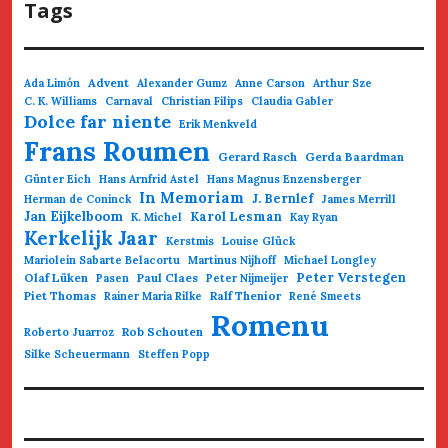
Tags
Advent
Ada Limón
Alexander Gumz
Anne Carson
Arthur Sze
C. K. Williams
Carnaval
Christian Filips
Claudia Gabler
Dolce far niente
Erik Menkveld
Frans Roumen
Gerard Rasch
Gerda Baardman
Günter Eich
Hans Arnfrid Astel
Hans Magnus Enzensberger
In Memoriam
J. Bernlef
Herman de Coninck
James Merrill
Jan Eijkelboom
Karol Lesman
K. Michel
Kay Ryan
Kerkelijk Jaar
Kerstmis
Louise Glück
Mariolein Sabarte Belacortu
Martinus Nijhoff
Michael Longley
Olaf Lüken
Paul Claes
Peter Verstegen
Pasen
Peter Nijmeijer
Piet Thomas
Ralf Thenior
Rainer Maria Rilke
René Smeets
Romenu
Rob Schouten
Roberto Juarroz
Silke Scheuermann
Steffen Popp