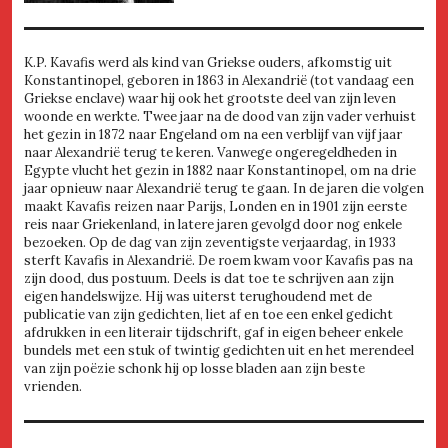
K.P. Kavafis werd als kind van Griekse ouders, afkomstig uit
Konstantinopel, geboren in 1863 in Alexandrië (tot vandaag een
Griekse enclave) waar hij ook het grootste deel van zijn leven
woonde en werkte. Twee jaar na de dood van zijn vader verhuist
het gezin in 1872 naar Engeland om na een verblijf van vijf jaar
naar Alexandrië terug te keren. Vanwege ongeregeldheden in
Egypte vlucht het gezin in 1882 naar Konstantinopel, om na drie
jaar opnieuw naar Alexandrië terug te gaan. In de jaren die volgen
maakt Kavafis reizen naar Parijs, Londen en in 1901 zijn eerste
reis naar Griekenland, in latere jaren gevolgd door nog enkele
bezoeken. Op de dag van zijn zeventigste verjaardag, in 1933
sterft Kavafis in Alexandrië. De roem kwam voor Kavafis pas na
zijn dood, dus postuum. Deels is dat toe te schrijven aan zijn
eigen handelswijze. Hij was uiterst terughoudend met de
publicatie van zijn gedichten, liet af en toe een enkel gedicht
afdrukken in een literair tijdschrift, gaf in eigen beheer enkele
bundels met een stuk of twintig gedichten uit en het merendeel
van zijn poëzie schonk hij op losse bladen aan zijn beste
vrienden.