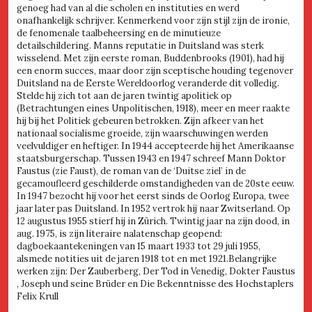
genoeg had van al die scholen en instituties en werd
onafhankelijk schrijver. Kenmerkend voor zijn stijl zijn de ironie,
de fenomenale taalbeheersing en de minutieuze
detailschildering. Manns reputatie in Duitsland was sterk
wisselend. Met zijn eerste roman, Buddenbrooks (1901), had hij
een enorm succes, maar door zijn sceptische houding tegenover
Duitsland na de Eerste Wereldoorlog veranderde dit volledig.
Stelde hij zich tot aan de jaren twintig apolitiek op
(Betrachtungen eines Unpolitischen, 1918), meer en meer raakte
hij bij het Politiek gebeuren betrokken. Zijn afkeer van het
nationaal socialisme groeide, zijn waarschuwingen werden
veelvuldiger en heftiger. In 1944 accepteerde hij het Amerikaanse
staatsburgerschap. Tussen 1943 en 1947 schreef Mann Doktor
Faustus (zie Faust), de roman van de ‘Duitse ziel’ in de
gecamoufleerd geschilderde omstandigheden van de 20ste eeuw.
In 1947 bezocht hij voor het eerst sinds de Oorlog Europa, twee
jaar later pas Duitsland. In 1952 vertrok hij naar Zwitserland. Op
12 augustus 1955 stierf hij in Zürich. Twintig jaar na zijn dood, in
aug. 1975, is zijn literaire nalatenschap geopend:
dagboekaantekeningen van 15 maart 1933 tot 29 juli 1955,
alsmede notities uit de jaren 1918 tot en met 1921.Belangrijke
werken zijn: Der Zauberberg, Der Tod in Venedig, Dokter Faustus
, Joseph und seine Brüder en Die Bekenntnisse des Hochstaplers
Felix Krull