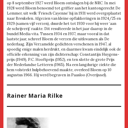
op 8 september 1927 werd Bloem ontslagen bij de NRC. In mei
1928 werd Bloem benoemd tot griffier aan het kantongerecht De
Lemmer, uit welk ‘Friesch Cayenne’ hij in 1931 werd overgeplaatst
naar Breukelen. Afgezien van kleine opflakkeringen in 1924/25 en
1929 (samen vijf verzen), duurde het tot 1930 voor hij weer ‘aan
de schrijverij’ raakte. Dit resulteerde in het jaar daarop in de
bundel Media vita. Tussen 1934 en 1937, maar vooral in dat
laatste jaar, schreef Bloem de verzen die uitkwamen als De
nederlaag. Zijn Verzamelde gedichten verschenen in 1947, al
spoedig enige malen herdrukt, en daarmee kwam eindelijk ook de
officiële erkenning van zijn dichterschap: Constantijn Huygens-
prijs (1949), P.C. Hooftprijs (1952), en ten slotte de grote Prijs
der Nederlandse Letteren (1965). Na een langdurige ziekte die
hem volstrekt hulpbehoevend maakte, overleed Bloem op 10
augustus 1966. Hij werd begraven in Paasloo (Overijssel).
Rainer Maria Rilke