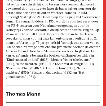
1933, wordt zijn eerste novelle, De oubliette, uitgegeven. In
hetzelfde jaar schrijft hij Kind tussen vier vrouwen, dat, eerst
geweigerd door de uitgever, later de basis zal vormen voor de
eerste drie delen van de Anton Wachter-romans. In 1951
ontvangt Vestdijk de P.C. Hooftprijs voor zijn in 1947 verschenen
roman De vuuraanbidders. In 1957 wordt hij voor het eerst door
het PEN-centrum voor Nederland voorgedragen voor de
Nobelprijs voor de Literatuur, die hij echter nooit zal krijgen. Op
20 maart 1971 wordt hem de Prijs der Nederlandse Letteren
toegekend, maar voor hij deze kan ontvangen overlijdt hij op 23
maart te Utrecht op 72-jarige leeftijd. Vestdijk was auteur van ca.
200 boeken. Vanwege deze enorme productie noemde de dichter
Adriaan Roland Holst hem ‘de man die sneller schrijft dan God
kan lezen’. Andere belangrijke boeken van Simon Vestdijk zijn:
“Kind van stad en land” (1936), “Meneer Visser’s hellevaart”
(1936), “Ierse nachten” (1946), “De toekomst de religie” (1947),
“Pastorale 1943” (1948), “De koperen tuin” (1950), “Ivoren
wachters” (1951), “Essays in duodecimo” (1952) en “Het
genadeschot” (1964).
Thomas Mann