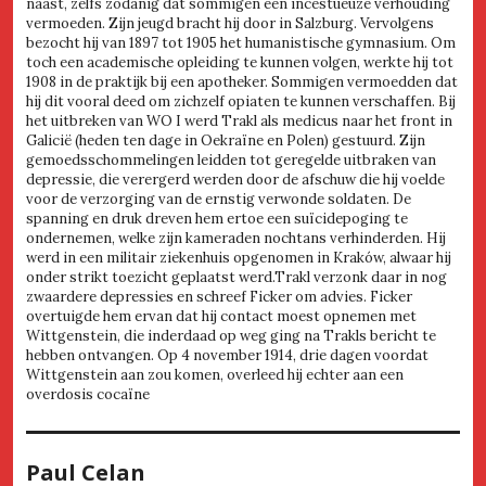
naast, zelfs zodanig dat sommigen een incestueuze verhouding
vermoeden. Zijn jeugd bracht hij door in Salzburg. Vervolgens
bezocht hij van 1897 tot 1905 het humanistische gymnasium. Om
toch een academische opleiding te kunnen volgen, werkte hij tot
1908 in de praktijk bij een apotheker. Sommigen vermoedden dat
hij dit vooral deed om zichzelf opiaten te kunnen verschaffen. Bij
het uitbreken van WO I werd Trakl als medicus naar het front in
Galicië (heden ten dage in Oekraïne en Polen) gestuurd. Zijn
gemoedsschommelingen leidden tot geregelde uitbraken van
depressie, die verergerd werden door de afschuw die hij voelde
voor de verzorging van de ernstig verwonde soldaten. De
spanning en druk dreven hem ertoe een suïcidepoging te
ondernemen, welke zijn kameraden nochtans verhinderden. Hij
werd in een militair ziekenhuis opgenomen in Kraków, alwaar hij
onder strikt toezicht geplaatst werd.Trakl verzonk daar in nog
zwaardere depressies en schreef Ficker om advies. Ficker
overtuigde hem ervan dat hij contact moest opnemen met
Wittgenstein, die inderdaad op weg ging na Trakls bericht te
hebben ontvangen. Op 4 november 1914, drie dagen voordat
Wittgenstein aan zou komen, overleed hij echter aan een
overdosis cocaïne
Paul Celan