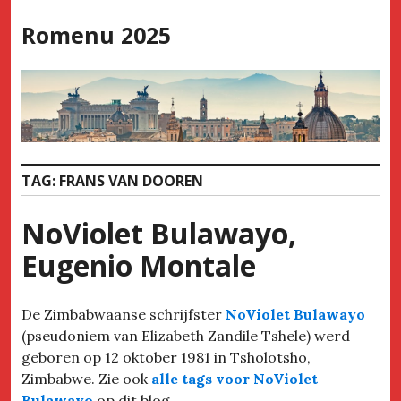
Skip
Romenu 2025
to
content
TAG:
FRANS VAN DOOREN
NoViolet Bulawayo,
Eugenio Montale
De Zimbabwaanse schrijfster
NoViolet Bulawayo
(pseudoniem van Elizabeth Zandile Tshele) werd
geboren op 12 oktober 1981 in Tsholotsho,
Zimbabwe. Zie ook
alle tags voor NoViolet
Bulawayo
op dit blog.