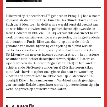
Rilke werd op 4 december 1875 geboren in Praag. Hij had al naam
gemaakt als dichter met zijn bundels Das Stundenbuch en Das
Buch der Bilder, toen hij de literaire wereld versteld deed staan
en wereldfaam verwierf met de publicatie van zijn twee delen
Neue Gedichte in 1907 en 1908. Hij verzamelde daarin het beste
werk uit een van zijn vruchtbaarste periodes, die hij grotendeels
doorbracht in Parijs. Rilke was daar diep onder de indruk
gekomen van Rodin, bij wie hij een tijdlang in dienst was als
particulier secretaris. Rodin, zei hij later, had hem leren kijken.
Dit kijken kwam neer op intense concentratie, om het mysterie
te kunnen zien ‘achter de schijnbare werkelijkheid’. Latere en
rijpere werken als Duineser Elegien (1912-1923) en het ronduit
schitterende Die Sonette an Orfeus (1924) illustreren Rilkes
metafysische visie op het onzegbare, dat haar verwoording
vindt in een hermetische muzikale taal. Op 29 december 1926
overlijdt Rilke in het sanatorium in Val-Mont aan de gevolgen
van leukemie. Enkele dagen later wordt hij, overeenkomstig zijn
wens, begraven op het kerkhof van Raron.
K. P. Kavafis