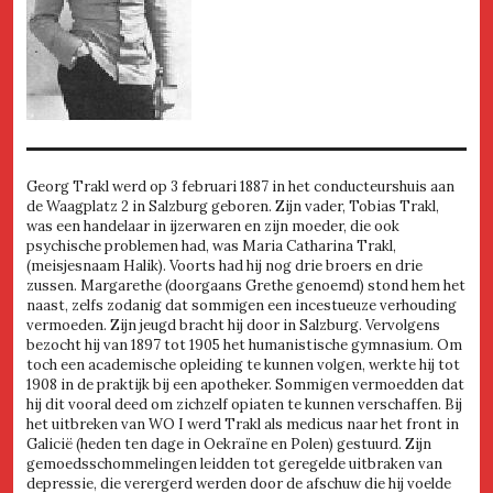
Georg Trakl werd op 3 februari 1887 in het conducteurshuis aan
de Waagplatz 2 in Salzburg geboren. Zijn vader, Tobias Trakl,
was een handelaar in ijzerwaren en zijn moeder, die ook
psychische problemen had, was Maria Catharina Trakl,
(meisjesnaam Halik). Voorts had hij nog drie broers en drie
zussen. Margarethe (doorgaans Grethe genoemd) stond hem het
naast, zelfs zodanig dat sommigen een incestueuze verhouding
vermoeden. Zijn jeugd bracht hij door in Salzburg. Vervolgens
bezocht hij van 1897 tot 1905 het humanistische gymnasium. Om
toch een academische opleiding te kunnen volgen, werkte hij tot
1908 in de praktijk bij een apotheker. Sommigen vermoedden dat
hij dit vooral deed om zichzelf opiaten te kunnen verschaffen. Bij
het uitbreken van WO I werd Trakl als medicus naar het front in
Galicië (heden ten dage in Oekraïne en Polen) gestuurd. Zijn
gemoedsschommelingen leidden tot geregelde uitbraken van
depressie, die verergerd werden door de afschuw die hij voelde