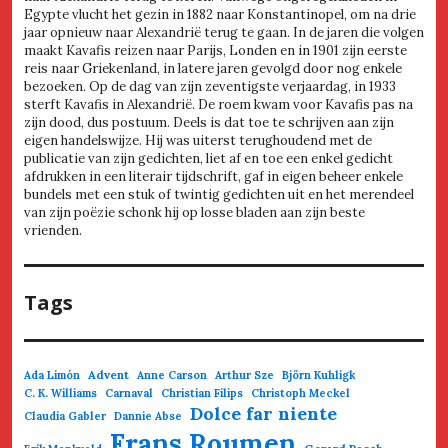
Egypte vlucht het gezin in 1882 naar Konstantinopel, om na drie
jaar opnieuw naar Alexandrië terug te gaan. In de jaren die volgen
maakt Kavafis reizen naar Parijs, Londen en in 1901 zijn eerste
reis naar Griekenland, in latere jaren gevolgd door nog enkele
bezoeken. Op de dag van zijn zeventigste verjaardag, in 1933
sterft Kavafis in Alexandrië. De roem kwam voor Kavafis pas na
zijn dood, dus postuum. Deels is dat toe te schrijven aan zijn
eigen handelswijze. Hij was uiterst terughoudend met de
publicatie van zijn gedichten, liet af en toe een enkel gedicht
afdrukken in een literair tijdschrift, gaf in eigen beheer enkele
bundels met een stuk of twintig gedichten uit en het merendeel
van zijn poëzie schonk hij op losse bladen aan zijn beste
vrienden.
Tags
Advent
Ada Limón
Anne Carson
Arthur Sze
Björn Kuhligk
C. K. Williams
Carnaval
Christian Filips
Christoph Meckel
Dolce far niente
Claudia Gabler
Dannie Abse
Frans Roumen