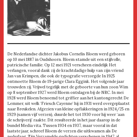
De Nederlandse dichter Jakobus Cornelis Bloem werd geboren
op 10 mei 1887 in Oudshoorn. Bloem stamde uit een stijlvolle,
patricische familie. Op 12 mei 1921 verscheen eindelijk Het
verlangen, vooral dank zij de krachtdadige hulp van zijn vriend
Jan van Krimpen, die ook de typografie verzorgde In 1925
ontmoette Bloem de 19-jarige Clara Eggink. Het volgende jaar
trouwden zij. Vrijwel tegelijk met de geboorte van hun zoon Wim
op 8 september 1927 werd Bloem ontslagen bij de NRC. In mei
1928 werd Bloem benoemd tot griffier aan het kantongerecht De
Lemmer, uit welk ‘Friesch Cayenne’ hij in 1931 werd overgeplaatst
naar Breukelen. Afgezien van kleine opflakkeringen in 1924/25 en
1929 (samen vijf verzen), duurde het tot 1930 voor hij weer ‘aan
de schrijverij’ raakte. Dit resulteerde in het jaar daarop in de
bundel Media vita. Tussen 1934 en 1937, maar vooral in dat
laatste jaar, schreef Bloem de verzen die uitkwamen als De
nederlaag. Zijn Verzamelde gedichten verschenen in 1947, al