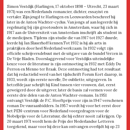
Simon Vestdijk (Harlingen, 17 oktober 1898 – Utrecht, 23 maart
1971) was een Nederlands romancier, dichter, essayist en
vertaler. Zijn jeugd te Harlingen en Leeuwarden beschreef hij
later in de Anton Wachter-cyclus. Van jongs af aan logeerde hij
regelmatig bij zijn grootouders in Amsterdam, waar hij zich in
1917 aan de Universiteit van Amsterdam inschrijft als student in
de medicijnen. Tijdens zijn studie die van 1917 tot 1927 duurde,
leerde hij Jan Slauerhoff kennen.Tot 1932 is hij als arts in
praktijken door heel Nederland werkzaam. In 1932 volgt zijn
officiële schrijversdebuut met de uitgave van de bundel Verzen in
De Vrije Bladen. Doorslaggevend voor Vestdijks uiteindelijke
keuze voor de literatuur is zijn ontmoeting in 1932 met Eddy Du
Perron en Menno ter Braak. Deze ontmoeting had tot resultaat
dat hij redactielid werd van het tijdschrift Forum Kort daarop, in
1933, wordt zijn eerste novelle, De oubliette, uitgegeven. In
hetzelfde jaar schrijft hij Kind tussen vier vrouwen, dat, eerst
geweigerd door de uitgever, later de basis zal vormen voor de
eerste drie delen van de Anton Wachter-romans. In 1951
ontvangt Vestdijk de P.C. Hooftprijs voor zijn in 1947 verschenen
roman De vuuraanbidders. In 1957 wordt hij voor het eerst door
het PEN-centrum voor Nederland voorgedragen voor de
Nobelprijs voor de Literatuur, die hij echter nooit zal krijgen. Op
20 maart 1971 wordt hem de Prijs der Nederlandse Letteren
toegekend, maar voor hij deze kan ontvangen overlijdt hij op 23