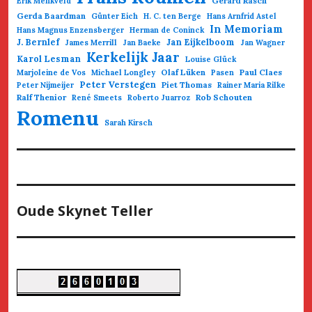
Gerard Rasch
Erik Menkveld
Gerda Baardman
Günter Eich
H. C. ten Berge
Hans Arnfrid Astel
In Memoriam
Hans Magnus Enzensberger
Herman de Coninck
J. Bernlef
Jan Eijkelboom
James Merrill
Jan Baeke
Jan Wagner
Kerkelijk Jaar
Karol Lesman
Louise Glück
Olaf Lüken
Paul Claes
Marjoleine de Vos
Michael Longley
Pasen
Peter Verstegen
Piet Thomas
Peter Nijmeijer
Rainer Maria Rilke
Ralf Thenior
Rob Schouten
René Smeets
Roberto Juarroz
Romenu
Sarah Kirsch
Oude Skynet Teller