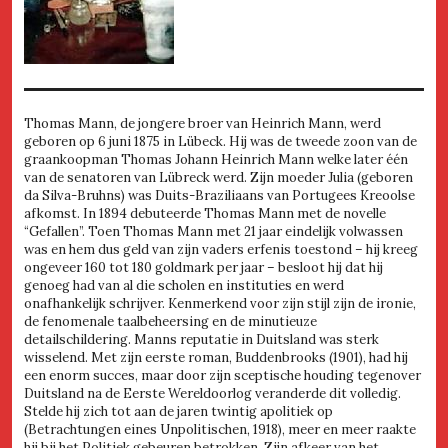
Thomas Mann, de jongere broer van Heinrich Mann, werd
geboren op 6 juni 1875 in Lübeck. Hij was de tweede zoon van de
graankoopman Thomas Johann Heinrich Mann welke later één
van de senatoren van Lübreck werd. Zijn moeder Julia (geboren
da Silva-Bruhns) was Duits-Braziliaans van Portugees Kreoolse
afkomst. In 1894 debuteerde Thomas Mann met de novelle
“Gefallen”. Toen Thomas Mann met 21 jaar eindelijk volwassen
was en hem dus geld van zijn vaders erfenis toestond – hij kreeg
ongeveer 160 tot 180 goldmark per jaar – besloot hij dat hij
genoeg had van al die scholen en instituties en werd
onafhankelijk schrijver. Kenmerkend voor zijn stijl zijn de ironie,
de fenomenale taalbeheersing en de minutieuze
detailschildering. Manns reputatie in Duitsland was sterk
wisselend. Met zijn eerste roman, Buddenbrooks (1901), had hij
een enorm succes, maar door zijn sceptische houding tegenover
Duitsland na de Eerste Wereldoorlog veranderde dit volledig.
Stelde hij zich tot aan de jaren twintig apolitiek op
(Betrachtungen eines Unpolitischen, 1918), meer en meer raakte
hij bij het Politiek gebeuren betrokken. Zijn afkeer van het