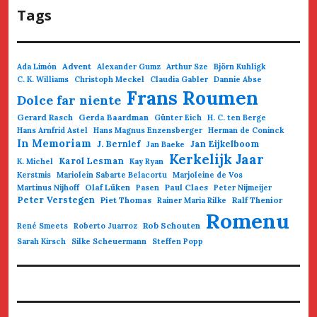
Tags
Advent
Ada Limón
Alexander Gumz
Arthur Sze
Björn Kuhligk
C. K. Williams
Christoph Meckel
Claudia Gabler
Dannie Abse
Frans Roumen
Dolce far niente
Gerard Rasch
Gerda Baardman
Günter Eich
H. C. ten Berge
Hans Arnfrid Astel
Hans Magnus Enzensberger
Herman de Coninck
In Memoriam
J. Bernlef
Jan Eijkelboom
Jan Baeke
Kerkelijk Jaar
Karol Lesman
K. Michel
Kay Ryan
Kerstmis
Mariolein Sabarte Belacortu
Marjoleine de Vos
Olaf Lüken
Paul Claes
Martinus Nijhoff
Pasen
Peter Nijmeijer
Peter Verstegen
Piet Thomas
Ralf Thenior
Rainer Maria Rilke
Romenu
Rob Schouten
René Smeets
Roberto Juarroz
Sarah Kirsch
Silke Scheuermann
Steffen Popp