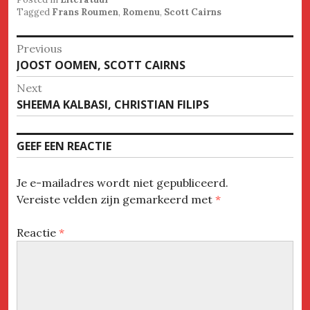
Tagged
Frans Roumen
,
Romenu
,
Scott Cairns
Bericht
Previous
Previous
JOOST OOMEN, SCOTT CAIRNS
navigatie
post:
Next
Next
SHEEMA KALBASI, CHRISTIAN FILIPS
post:
GEEF EEN REACTIE
Je e-mailadres wordt niet gepubliceerd.
Vereiste velden zijn gemarkeerd met
*
Reactie
*