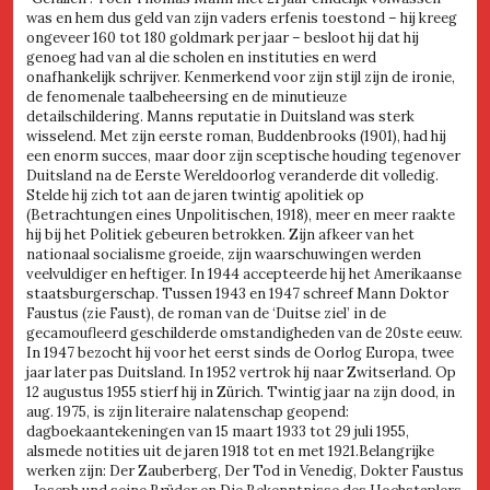
was en hem dus geld van zijn vaders erfenis toestond – hij kreeg
ongeveer 160 tot 180 goldmark per jaar – besloot hij dat hij
genoeg had van al die scholen en instituties en werd
onafhankelijk schrijver. Kenmerkend voor zijn stijl zijn de ironie,
de fenomenale taalbeheersing en de minutieuze
detailschildering. Manns reputatie in Duitsland was sterk
wisselend. Met zijn eerste roman, Buddenbrooks (1901), had hij
een enorm succes, maar door zijn sceptische houding tegenover
Duitsland na de Eerste Wereldoorlog veranderde dit volledig.
Stelde hij zich tot aan de jaren twintig apolitiek op
(Betrachtungen eines Unpolitischen, 1918), meer en meer raakte
hij bij het Politiek gebeuren betrokken. Zijn afkeer van het
nationaal socialisme groeide, zijn waarschuwingen werden
veelvuldiger en heftiger. In 1944 accepteerde hij het Amerikaanse
staatsburgerschap. Tussen 1943 en 1947 schreef Mann Doktor
Faustus (zie Faust), de roman van de ‘Duitse ziel’ in de
gecamoufleerd geschilderde omstandigheden van de 20ste eeuw.
In 1947 bezocht hij voor het eerst sinds de Oorlog Europa, twee
jaar later pas Duitsland. In 1952 vertrok hij naar Zwitserland. Op
12 augustus 1955 stierf hij in Zürich. Twintig jaar na zijn dood, in
aug. 1975, is zijn literaire nalatenschap geopend:
dagboekaantekeningen van 15 maart 1933 tot 29 juli 1955,
alsmede notities uit de jaren 1918 tot en met 1921.Belangrijke
werken zijn: Der Zauberberg, Der Tod in Venedig, Dokter Faustus