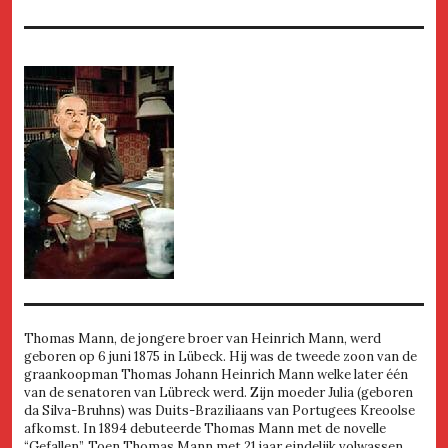
Thomas Mann, de jongere broer van Heinrich Mann, werd
geboren op 6 juni 1875 in Lübeck. Hij was de tweede zoon van de
graankoopman Thomas Johann Heinrich Mann welke later één
van de senatoren van Lübreck werd. Zijn moeder Julia (geboren
da Silva-Bruhns) was Duits-Braziliaans van Portugees Kreoolse
afkomst. In 1894 debuteerde Thomas Mann met de novelle
“Gefallen”. Toen Thomas Mann met 21 jaar eindelijk volwassen