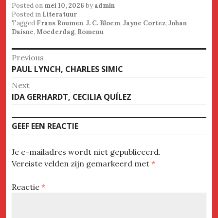
Posted on
mei 10, 2026
by
admin
Posted in
Literatuur
Tagged
Frans Roumen
,
J. C. Bloem
,
Jayne Cortez
,
Johan
Daisne
,
Moederdag
,
Romenu
Bericht
Previous
Previous
PAUL LYNCH, CHARLES SIMIC
navigatie
post:
Next
Next
IDA GERHARDT, CECILIA QUÍLEZ
post:
GEEF EEN REACTIE
Je e-mailadres wordt niet gepubliceerd.
Vereiste velden zijn gemarkeerd met
*
Reactie
*