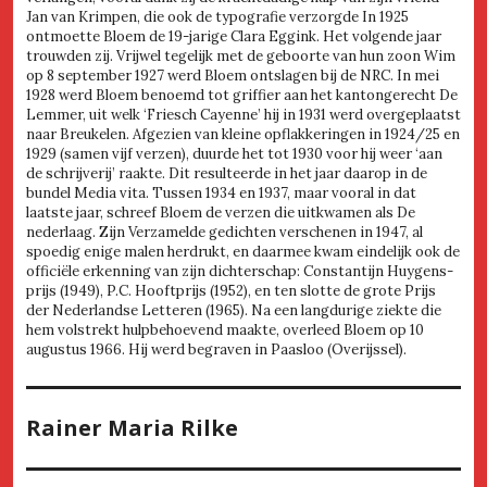
Jan van Krimpen, die ook de typografie verzorgde In 1925
ontmoette Bloem de 19-jarige Clara Eggink. Het volgende jaar
trouwden zij. Vrijwel tegelijk met de geboorte van hun zoon Wim
op 8 september 1927 werd Bloem ontslagen bij de NRC. In mei
1928 werd Bloem benoemd tot griffier aan het kantongerecht De
Lemmer, uit welk ‘Friesch Cayenne’ hij in 1931 werd overgeplaatst
naar Breukelen. Afgezien van kleine opflakkeringen in 1924/25 en
1929 (samen vijf verzen), duurde het tot 1930 voor hij weer ‘aan
de schrijverij’ raakte. Dit resulteerde in het jaar daarop in de
bundel Media vita. Tussen 1934 en 1937, maar vooral in dat
laatste jaar, schreef Bloem de verzen die uitkwamen als De
nederlaag. Zijn Verzamelde gedichten verschenen in 1947, al
spoedig enige malen herdrukt, en daarmee kwam eindelijk ook de
officiële erkenning van zijn dichterschap: Constantijn Huygens-
prijs (1949), P.C. Hooftprijs (1952), en ten slotte de grote Prijs
der Nederlandse Letteren (1965). Na een langdurige ziekte die
hem volstrekt hulpbehoevend maakte, overleed Bloem op 10
augustus 1966. Hij werd begraven in Paasloo (Overijssel).
Rainer Maria Rilke