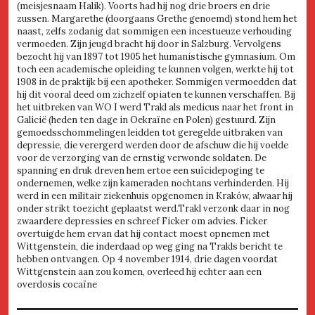
(meisjesnaam Halik). Voorts had hij nog drie broers en drie
zussen. Margarethe (doorgaans Grethe genoemd) stond hem het
naast, zelfs zodanig dat sommigen een incestueuze verhouding
vermoeden. Zijn jeugd bracht hij door in Salzburg. Vervolgens
bezocht hij van 1897 tot 1905 het humanistische gymnasium. Om
toch een academische opleiding te kunnen volgen, werkte hij tot
1908 in de praktijk bij een apotheker. Sommigen vermoedden dat
hij dit vooral deed om zichzelf opiaten te kunnen verschaffen. Bij
het uitbreken van WO I werd Trakl als medicus naar het front in
Galicië (heden ten dage in Oekraïne en Polen) gestuurd. Zijn
gemoedsschommelingen leidden tot geregelde uitbraken van
depressie, die verergerd werden door de afschuw die hij voelde
voor de verzorging van de ernstig verwonde soldaten. De
spanning en druk dreven hem ertoe een suïcidepoging te
ondernemen, welke zijn kameraden nochtans verhinderden. Hij
werd in een militair ziekenhuis opgenomen in Kraków, alwaar hij
onder strikt toezicht geplaatst werd.Trakl verzonk daar in nog
zwaardere depressies en schreef Ficker om advies. Ficker
overtuigde hem ervan dat hij contact moest opnemen met
Wittgenstein, die inderdaad op weg ging na Trakls bericht te
hebben ontvangen. Op 4 november 1914, drie dagen voordat
Wittgenstein aan zou komen, overleed hij echter aan een
overdosis cocaïne