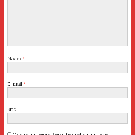
Naam
*
E-mail
*
Site
Mijn naam, e-mail en site opslaan in deze