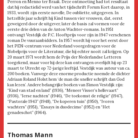
Perron en Menno ter Braak. Deze ontmoeting had tot resultaat
dat hij redactielid werd van het tijdschrift Forum Kort daarop, in
1933, wordt zijn eerste novelle, De oubliette, uitgegeven. In
hetzelfde jaar schrijft hij Kind tussen vier vrouwen, dat, eerst
geweigerd door de uitgever, later de basis zal vormen voor de
eerste drie delen van de Anton Wachter-romans. In 1951
ontvangt Vestdijk de P.C. Hooftprijs voor zijn in 1947 verschenen
roman De vuuraanbidders. In 1957 wordt hij voor het eerst door
het PEN-centrum voor Nederland voorgedragen voor de
Nobelprijs voor de Literatuur, die hij echter nooit zal krijgen. Op
20 maart 1971 wordt hem de Prijs der Nederlandse Letteren
toegekend, maar voor hij deze kan ontvangen overlijdt hij op 23
maart te Utrecht op 72-jarige leeftijd. Vestdijk was auteur van ca.
200 boeken. Vanwege deze enorme productie noemde de dichter
Adriaan Roland Holst hem ‘de man die sneller schrijft dan God
kan lezen’. Andere belangrijke boeken van Simon Vestdijk zijn:
“Kind van stad en land” (1936), “Meneer Visser’s hellevaart”
(1936), “Ierse nachten” (1946), “De toekomst de religie” (1947),
“Pastorale 1943” (1948), “De koperen tuin” (1950), “Ivoren
wachters” (1951), “Essays in duodecimo” (1952) en “Het
genadeschot” (1964).
Thomas Mann