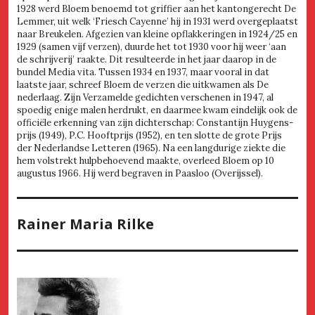
1928 werd Bloem benoemd tot griffier aan het kantongerecht De
Lemmer, uit welk ‘Friesch Cayenne’ hij in 1931 werd overgeplaatst
naar Breukelen. Afgezien van kleine opflakkeringen in 1924/25 en
1929 (samen vijf verzen), duurde het tot 1930 voor hij weer ‘aan
de schrijverij’ raakte. Dit resulteerde in het jaar daarop in de
bundel Media vita. Tussen 1934 en 1937, maar vooral in dat
laatste jaar, schreef Bloem de verzen die uitkwamen als De
nederlaag. Zijn Verzamelde gedichten verschenen in 1947, al
spoedig enige malen herdrukt, en daarmee kwam eindelijk ook de
officiële erkenning van zijn dichterschap: Constantijn Huygens-
prijs (1949), P.C. Hooftprijs (1952), en ten slotte de grote Prijs
der Nederlandse Letteren (1965). Na een langdurige ziekte die
hem volstrekt hulpbehoevend maakte, overleed Bloem op 10
augustus 1966. Hij werd begraven in Paasloo (Overijssel).
Rainer Maria Rilke