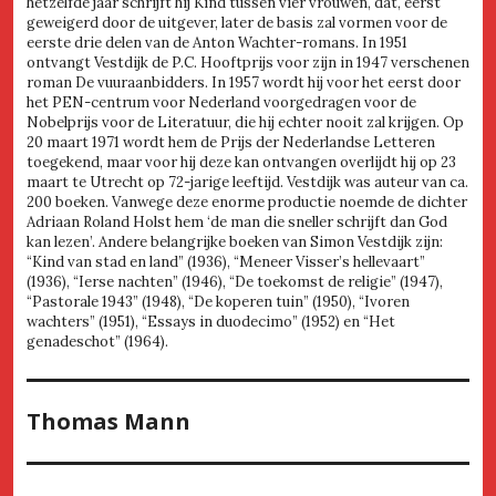
hetzelfde jaar schrijft hij Kind tussen vier vrouwen, dat, eerst
geweigerd door de uitgever, later de basis zal vormen voor de
eerste drie delen van de Anton Wachter-romans. In 1951
ontvangt Vestdijk de P.C. Hooftprijs voor zijn in 1947 verschenen
roman De vuuraanbidders. In 1957 wordt hij voor het eerst door
het PEN-centrum voor Nederland voorgedragen voor de
Nobelprijs voor de Literatuur, die hij echter nooit zal krijgen. Op
20 maart 1971 wordt hem de Prijs der Nederlandse Letteren
toegekend, maar voor hij deze kan ontvangen overlijdt hij op 23
maart te Utrecht op 72-jarige leeftijd. Vestdijk was auteur van ca.
200 boeken. Vanwege deze enorme productie noemde de dichter
Adriaan Roland Holst hem ‘de man die sneller schrijft dan God
kan lezen’. Andere belangrijke boeken van Simon Vestdijk zijn:
“Kind van stad en land” (1936), “Meneer Visser’s hellevaart”
(1936), “Ierse nachten” (1946), “De toekomst de religie” (1947),
“Pastorale 1943” (1948), “De koperen tuin” (1950), “Ivoren
wachters” (1951), “Essays in duodecimo” (1952) en “Het
genadeschot” (1964).
Thomas Mann