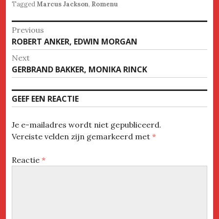
Tagged
Marcus Jackson
,
Romenu
Bericht
Previous
Previous
ROBERT ANKER, EDWIN MORGAN
navigatie
post:
Next
Next
GERBRAND BAKKER, MONIKA RINCK
post:
GEEF EEN REACTIE
Je e-mailadres wordt niet gepubliceerd.
Vereiste velden zijn gemarkeerd met
*
Reactie
*