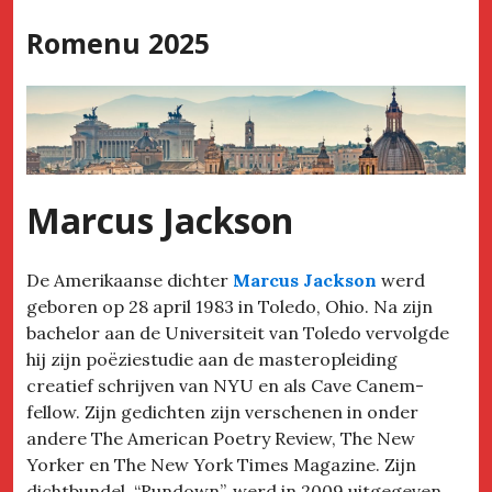
Skip
Romenu 2025
to
content
Marcus Jackson
De Amerikaanse dichter
Marcus Jackson
werd
geboren op 28 april 1983 in Toledo, Ohio. Na zijn
bachelor aan de Universiteit van Toledo vervolgde
hij zijn poëziestudie aan de masteropleiding
creatief schrijven van NYU en als Cave Canem-
fellow. Zijn gedichten zijn verschenen in onder
andere The American Poetry Review, The New
Yorker en The New York Times Magazine. Zijn
dichtbundel, “Rundown”, werd in 2009 uitgegeven