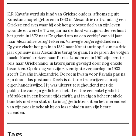
K.P. Kavafis werd als kind van Griekse ouders, afkomstig uit
Konstantinopel, geboren in 1863 in Alexandrië (tot vandaag een
Griekse enclave) waar hij ook het grootste deel van zijn leven
woonde en werkte. Twee jaar na de dood van zijn vader verhuist
het gezin in 1872 naar Engeland om na een verblijf van vijf jaar
naar Alexandrië terug te keren. Vanwege ongeregeldheden in
Egypte vlucht het gezin in 1882 naar Konstantinopel, om na drie
jaar opnieuw naar Alexandrië terug te gaan. In de jaren die volgen
maakt Kavafis reizen naar Parijs, Londen en in 1901 zijn eerste
reis naar Griekenland, in latere jaren gevolgd door nog enkele
bezoeken. Op de dag van zijn zeventigste verjaardag, in 1933
sterft Kavafis in Alexandrië. De roem kwam voor Kavafis pas na
zijn dood, dus postuum. Deels is dat toe te schrijven aan zijn
eigen handelswijze. Hij was uiterst terughoudend met de
publicatie van zijn gedichten, liet af en toe een enkel gedicht
afdrukken in een literair tijdschrift, gaf in eigen beheer enkele
bundels met een stuk of twintig gedichten uit en het merendeel
van zijn poëzie schonk hij op losse bladen aan zijn beste
vrienden.
Tags