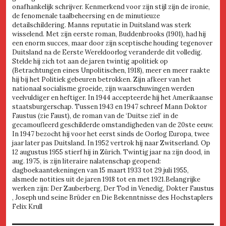
onafhankelijk schrijver. Kenmerkend voor zijn stijl zijn de ironie,
de fenomenale taalbeheersing en de minutieuze
detailschildering. Manns reputatie in Duitsland was sterk
wisselend. Met zijn eerste roman, Buddenbrooks (1901), had hij
een enorm succes, maar door zijn sceptische houding tegenover
Duitsland na de Eerste Wereldoorlog veranderde dit volledig.
Stelde hij zich tot aan de jaren twintig apolitiek op
(Betrachtungen eines Unpolitischen, 1918), meer en meer raakte
hij bij het Politiek gebeuren betrokken. Zijn afkeer van het
nationaal socialisme groeide, zijn waarschuwingen werden
veelvuldiger en heftiger. In 1944 accepteerde hij het Amerikaanse
staatsburgerschap. Tussen 1943 en 1947 schreef Mann Doktor
Faustus (zie Faust), de roman van de ‘Duitse ziel’ in de
gecamoufleerd geschilderde omstandigheden van de 20ste eeuw.
In 1947 bezocht hij voor het eerst sinds de Oorlog Europa, twee
jaar later pas Duitsland. In 1952 vertrok hij naar Zwitserland. Op
12 augustus 1955 stierf hij in Zürich. Twintig jaar na zijn dood, in
aug. 1975, is zijn literaire nalatenschap geopend:
dagboekaantekeningen van 15 maart 1933 tot 29 juli 1955,
alsmede notities uit de jaren 1918 tot en met 1921.Belangrijke
werken zijn: Der Zauberberg, Der Tod in Venedig, Dokter Faustus
, Joseph und seine Brüder en Die Bekenntnisse des Hochstaplers
Felix Krull