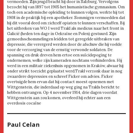
vermoeden. Zijn jeugd bracht hij door in Salzburg. Vervolgens
bezocht hij van 1897 tot 1905 het humanistische gymnasium. Om
toch een academische opleiding te kunnen volgen, werkte hij tot
1908 in de praktijk bij een apotheker. Sommigen vermoedden dat
hij dit vooral deed om zichzelf opiaten te kunnen verschaffen. Bij
het uitbreken van WO I werd Trakl als medicus naar het front in
Galicië (heden ten dage in Oekraïne en Polen) gestuurd. Zijn
gemoedsschommelingen leidden tot geregelde uitbraken van
depressie, die verergerd werden door de afschuw die hij voelde
voor de verzorging van de ernstig verwonde soldaten. De
spanning en druk dreven hem ertoe een suïcidepoging te
ondernemen, welke zijn kameraden nochtans verhinderden. Hij
werd in een militair ziekenhuis opgenomen in Kraków, alwaar hij
onder strikt toezicht geplaatst werd.Trakl verzonk daar in nog
zwaardere depressies en schreef Ficker om advies. Ficker
overtuigde hem ervan dat hij contact moest opnemen met
Wittgenstein, die inderdaad op weg ging na Trakls bericht te
hebben ontvangen. Op 4 november 1914, drie dagen voordat
Wittgenstein aan zou komen, overleed hij echter aan een
overdosis cocaïne
Paul Celan