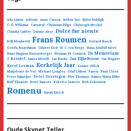
Advent
Ada Limón
Anne Carson
Arthur Sze
Björn Kuhligk
C. K. Williams
Carnaval
Christian Filips
Christoph Meckel
Dolce far niente
Claudia Gabler
Dannie Abse
Frans Roumen
Gerard Rasch
Erik Menkveld
Gerda Baardman
Günter Eich
H. C. ten Berge
Hans Arnfrid Astel
In Memoriam
Hans Magnus Enzensberger
Herman de Coninck
Jan Eijkelboom
J. Bernlef
James Merrill
Jan Baeke
Jan Wagner
Kerkelijk Jaar
Karol Lesman
Louise Glück
Olaf Lüken
Paul Claes
Marjoleine de Vos
Michael Longley
Pasen
Peter Verstegen
Piet Thomas
Peter Nijmeijer
Rainer Maria Rilke
Ralf Thenior
Rob Schouten
René Smeets
Roberto Juarroz
Romenu
Sarah Kirsch
Oude Skynet Teller