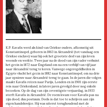
K.P. Kavafis werd als kind van Griekse ouders, afkomstig uit
Konstantinopel, geboren in 1863 in Alexandrië (tot vandaag een
Griekse enclave) waar hij ook het grootste deel van zijn leven
woonde en werkte. Twee jaar na de dood van zijn vader verhuist
het gezin in 1872 naar Engeland om na een verblijf van vijf jaar
naar Alexandrië terug te keren. Vanwege ongeregeldheden in
Egypte vlucht het gezin in 1882 naar Konstantinopel, om na drie
jaar opnieuw naar Alexandrië terug te gaan. In de jaren die volgen
maakt Kavafis reizen naar Parijs, Londen en in 1901 zijn eerste
reis naar Griekenland, in latere jaren gevolgd door nog enkele
bezoeken. Op de dag van zijn zeventigste verjaardag, in 1933
sterft Kavafis in Alexandrië. De roem kwam voor Kavafis pas na
zijn dood, dus postuum. Deels is dat toe te schrijven aan zijn
eigen handelswijze. Hij was uiterst terughoudend met de