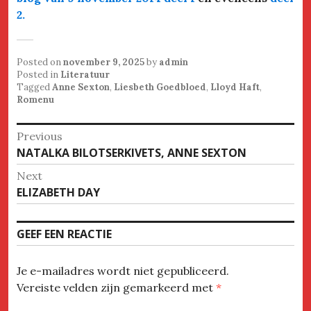
2.
Posted on
november 9, 2025
by
admin
Posted in
Literatuur
Tagged
Anne Sexton
,
Liesbeth Goedbloed
,
Lloyd Haft
,
Romenu
Bericht
Previous
Previous
NATALKA BILOTSERKIVETS, ANNE SEXTON
navigatie
post:
Next
Next
ELIZABETH DAY
post:
GEEF EEN REACTIE
Je e-mailadres wordt niet gepubliceerd.
Vereiste velden zijn gemarkeerd met
*