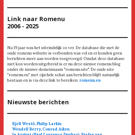
Link naar Romenu
2006 - 2025
Na 19 jaar was het uiteindelijk zo ver. De database die met de
oude romenu website is verbonden was vol en er konden geen
berichten meer aan worden toegevoegd. Omdat deze database
niet kon worden uitgebreid is er nu deze nieuwe romenu blog
onder de nieuwe domeinnaam "romenu.site". De oude site
"romenu.eu" met zijn hele schat aan berichten blijft natuurlijk
bestaan en is via deze link te bereiken:
romenu.eu
Nieuwste berichten
Kjell Westö, Philip Larkin
Wendell Berry, Conrad Aiken
In August (Paul Laurence Dunbar), Stefan van