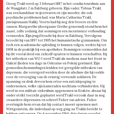
Georg Trakl werd op 3 februari 1887 in het conducteurshuis aan
de Waagplatz 2 in Salzburg geboren. Zijn vader, Tobias Trakl,
was een handelaar in ijzerwaren en zijn moeder, die ook
psychische problemen had, was Maria Catharina Trakl,
(meisjesnaam Halik). Voorts had hij nog drie broers en drie
zussen. Margarethe (doorgaans Grethe genoemd) stond hem het
naast, zelfs zodanig dat sommigen een incestueuze verhouding
vermoeden. Zijn jeugd bracht hij door in Salzburg. Vervolgens
bezocht hij van 1897 tot 1905 het humanistische gymnasium. Om
toch een academische opleiding te kunnen volgen, werkte hij tot
1908 in de praktijk bij een apotheker. Sommigen vermoedden dat
hij dit vooral deed om zichzelf opiaten te kunnen verschaffen. Bij
het uitbreken van WO I werd Trakl als medicus naar het front in
Galicië (heden ten dage in Oekraïne en Polen) gestuurd. Zijn
gemoedsschommelingen leidden tot geregelde uitbraken van
depressie, die verergerd werden door de afschuw die hij voelde
voor de verzorging van de ernstig verwonde soldaten. De
spanning en druk dreven hem ertoe een suïcidepoging te
ondernemen, welke zijn kameraden nochtans verhinderden. Hij
werd in een militair ziekenhuis opgenomen in Kraków, alwaar hij
onder strikt toezicht geplaatst werd.Trakl verzonk daar in nog
zwaardere depressies en schreef Ficker om advies. Ficker
overtuigde hem ervan dat hij contact moest opnemen met
Wittgenstein, die inderdaad op weg ging na Trakls bericht te
hebben ontvangen. Op 4 november 1914, drie dagen voordat