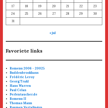
17
18
19
20
21
22
23
24
25
26
27
28
29
30
31
« jul
Favoriete links
Romenu 2006 - 20025
Buddenbrookhaus
Frédéric Leroy
Georg Trakl
Hans Warren
Paul Celan
Perlentaucher.de
Romenu II
Thomas Mann
Roumen Vertalingen