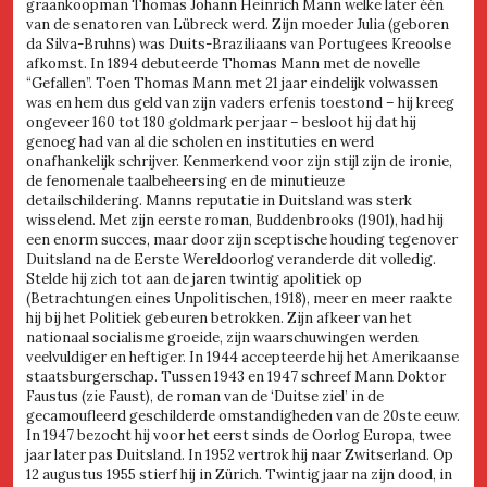
graankoopman Thomas Johann Heinrich Mann welke later één
van de senatoren van Lübreck werd. Zijn moeder Julia (geboren
da Silva-Bruhns) was Duits-Braziliaans van Portugees Kreoolse
afkomst. In 1894 debuteerde Thomas Mann met de novelle
“Gefallen”. Toen Thomas Mann met 21 jaar eindelijk volwassen
was en hem dus geld van zijn vaders erfenis toestond – hij kreeg
ongeveer 160 tot 180 goldmark per jaar – besloot hij dat hij
genoeg had van al die scholen en instituties en werd
onafhankelijk schrijver. Kenmerkend voor zijn stijl zijn de ironie,
de fenomenale taalbeheersing en de minutieuze
detailschildering. Manns reputatie in Duitsland was sterk
wisselend. Met zijn eerste roman, Buddenbrooks (1901), had hij
een enorm succes, maar door zijn sceptische houding tegenover
Duitsland na de Eerste Wereldoorlog veranderde dit volledig.
Stelde hij zich tot aan de jaren twintig apolitiek op
(Betrachtungen eines Unpolitischen, 1918), meer en meer raakte
hij bij het Politiek gebeuren betrokken. Zijn afkeer van het
nationaal socialisme groeide, zijn waarschuwingen werden
veelvuldiger en heftiger. In 1944 accepteerde hij het Amerikaanse
staatsburgerschap. Tussen 1943 en 1947 schreef Mann Doktor
Faustus (zie Faust), de roman van de ‘Duitse ziel’ in de
gecamoufleerd geschilderde omstandigheden van de 20ste eeuw.
In 1947 bezocht hij voor het eerst sinds de Oorlog Europa, twee
jaar later pas Duitsland. In 1952 vertrok hij naar Zwitserland. Op
12 augustus 1955 stierf hij in Zürich. Twintig jaar na zijn dood, in