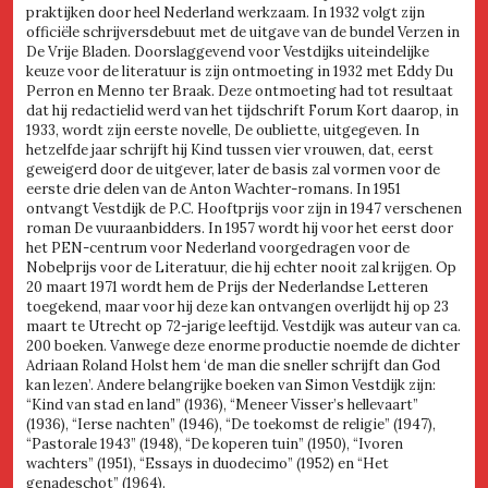
praktijken door heel Nederland werkzaam. In 1932 volgt zijn
officiële schrijversdebuut met de uitgave van de bundel Verzen in
De Vrije Bladen. Doorslaggevend voor Vestdijks uiteindelijke
keuze voor de literatuur is zijn ontmoeting in 1932 met Eddy Du
Perron en Menno ter Braak. Deze ontmoeting had tot resultaat
dat hij redactielid werd van het tijdschrift Forum Kort daarop, in
1933, wordt zijn eerste novelle, De oubliette, uitgegeven. In
hetzelfde jaar schrijft hij Kind tussen vier vrouwen, dat, eerst
geweigerd door de uitgever, later de basis zal vormen voor de
eerste drie delen van de Anton Wachter-romans. In 1951
ontvangt Vestdijk de P.C. Hooftprijs voor zijn in 1947 verschenen
roman De vuuraanbidders. In 1957 wordt hij voor het eerst door
het PEN-centrum voor Nederland voorgedragen voor de
Nobelprijs voor de Literatuur, die hij echter nooit zal krijgen. Op
20 maart 1971 wordt hem de Prijs der Nederlandse Letteren
toegekend, maar voor hij deze kan ontvangen overlijdt hij op 23
maart te Utrecht op 72-jarige leeftijd. Vestdijk was auteur van ca.
200 boeken. Vanwege deze enorme productie noemde de dichter
Adriaan Roland Holst hem ‘de man die sneller schrijft dan God
kan lezen’. Andere belangrijke boeken van Simon Vestdijk zijn:
“Kind van stad en land” (1936), “Meneer Visser’s hellevaart”
(1936), “Ierse nachten” (1946), “De toekomst de religie” (1947),
“Pastorale 1943” (1948), “De koperen tuin” (1950), “Ivoren
wachters” (1951), “Essays in duodecimo” (1952) en “Het
genadeschot” (1964).