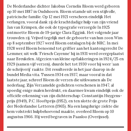
De Nederlandse dichter Jakobus Cornelis Bloem werd geboren
op 10 mei 1887 in Oudshoorn. Bloem stamde uit een stijlvolle,
patricische familie. Op 12 mei 1921 verscheen eindelijk Het
verlangen, vooral dank zij de krachtdadige hulp van zijn vriend
Jan van Krimpen, die ook de typografie verzorgde In 1925
ontmoette Bloem de 19-jarige Clara Eggink. Het volgende jaar
trouwden zij. Vrijwel tegelijk met de geboorte van hun zoon Wim
op 8 september 1927 werd Bloem ontslagen bij de NRC. In mei
1928 werd Bloem benoemd tot griffier aan het kantongerecht De
Lemmer, uit welk ‘Friesch Cayenne’ hij in 1931 werd overgeplaatst
naar Breukelen. Afgezien van kleine opflakkeringen in 1924/25 en
1929 (samen vijf verzen), duurde het tot 1930 voor hij weer ‘aan
de schrijverij’ raakte. Dit resulteerde in het jaar daarop in de
bundel Media vita. Tussen 1934 en 1937, maar vooral in dat
laatste jaar, schreef Bloem de verzen die uitkwamen als De
nederlaag. Zijn Verzamelde gedichten verschenen in 1947, al
spoedig enige malen herdrukt, en daarmee kwam eindelijk ook de
officiële erkenning van zijn dichterschap: Constantijn Huygens-
prijs (1949), P.C. Hooftprijs (1952), en ten slotte de grote Prijs
der Nederlandse Letteren (1965). Na een langdurige ziekte die
hem volstrekt hulpbehoevend maakte, overleed Bloem op 10
augustus 1966. Hij werd begraven in Paasloo (Overijssel).