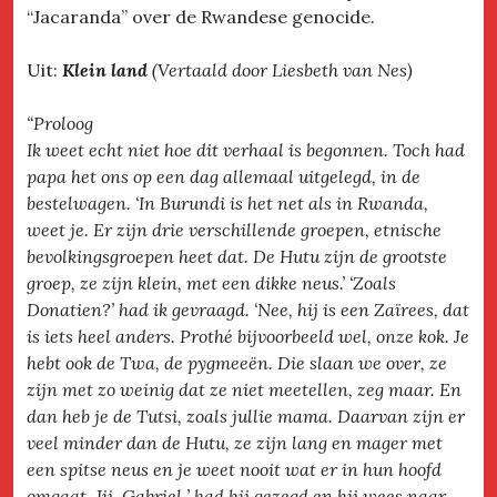
“Jacaranda” over de Rwandese genocide.
Uit:
Klein land
(Vertaald door Liesbeth van Nes)
“Proloog
Ik weet echt niet hoe dit verhaal is begonnen. Toch had
papa het ons op een dag allemaal uitgelegd, in de
bestelwagen. ‘In Burundi is het net als in Rwanda,
weet je. Er zijn drie verschillende groepen, etnische
bevolkingsgroepen heet dat. De Hutu zijn de grootste
groep, ze zijn klein, met een dikke neus.’ ‘Zoals
Donatien?’ had ik gevraagd. ‘Nee, hij is een Zaïrees, dat
is iets heel anders. Prothé bijvoorbeeld wel, onze kok. Je
hebt ook de Twa, de pygmeeën. Die slaan we over, ze
zijn met zo weinig dat ze niet meetellen, zeg maar. En
dan heb je de Tutsi, zoals jullie mama. Daarvan zijn er
veel minder dan de Hutu, ze zijn lang en mager met
een spitse neus en je weet nooit wat er in hun hoofd
omgaat. Jij, Gabriel,’ had hij gezegd en hij wees naar