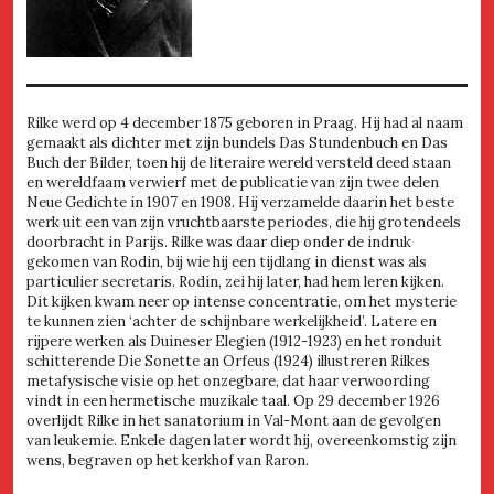
Rilke werd op 4 december 1875 geboren in Praag. Hij had al naam
gemaakt als dichter met zijn bundels Das Stundenbuch en Das
Buch der Bilder, toen hij de literaire wereld versteld deed staan
en wereldfaam verwierf met de publicatie van zijn twee delen
Neue Gedichte in 1907 en 1908. Hij verzamelde daarin het beste
werk uit een van zijn vruchtbaarste periodes, die hij grotendeels
doorbracht in Parijs. Rilke was daar diep onder de indruk
gekomen van Rodin, bij wie hij een tijdlang in dienst was als
particulier secretaris. Rodin, zei hij later, had hem leren kijken.
Dit kijken kwam neer op intense concentratie, om het mysterie
te kunnen zien ‘achter de schijnbare werkelijkheid’. Latere en
rijpere werken als Duineser Elegien (1912-1923) en het ronduit
schitterende Die Sonette an Orfeus (1924) illustreren Rilkes
metafysische visie op het onzegbare, dat haar verwoording
vindt in een hermetische muzikale taal. Op 29 december 1926
overlijdt Rilke in het sanatorium in Val-Mont aan de gevolgen
van leukemie. Enkele dagen later wordt hij, overeenkomstig zijn
wens, begraven op het kerkhof van Raron.