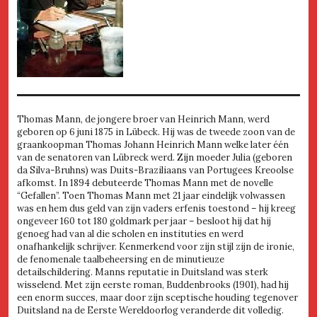
Thomas Mann, de jongere broer van Heinrich Mann, werd
geboren op 6 juni 1875 in Lübeck. Hij was de tweede zoon van de
graankoopman Thomas Johann Heinrich Mann welke later één
van de senatoren van Lübreck werd. Zijn moeder Julia (geboren
da Silva-Bruhns) was Duits-Braziliaans van Portugees Kreoolse
afkomst. In 1894 debuteerde Thomas Mann met de novelle
“Gefallen”. Toen Thomas Mann met 21 jaar eindelijk volwassen
was en hem dus geld van zijn vaders erfenis toestond – hij kreeg
ongeveer 160 tot 180 goldmark per jaar – besloot hij dat hij
genoeg had van al die scholen en instituties en werd
onafhankelijk schrijver. Kenmerkend voor zijn stijl zijn de ironie,
de fenomenale taalbeheersing en de minutieuze
detailschildering. Manns reputatie in Duitsland was sterk
wisselend. Met zijn eerste roman, Buddenbrooks (1901), had hij
een enorm succes, maar door zijn sceptische houding tegenover
Duitsland na de Eerste Wereldoorlog veranderde dit volledig.