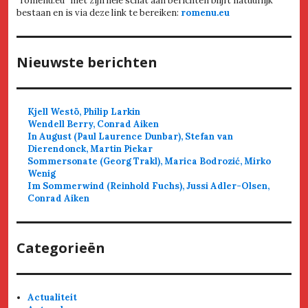
"romenu.eu" met zijn hele schat aan berichten blijft natuurlijk
bestaan en is via deze link te bereiken:
romenu.eu
Nieuwste berichten
Kjell Westö, Philip Larkin
Wendell Berry, Conrad Aiken
In August (Paul Laurence Dunbar), Stefan van
Dierendonck, Martin Piekar
Sommersonate (Georg Trakl), Marica Bodrozić, Mirko
Wenig
Im Sommerwind (Reinhold Fuchs), Jussi Adler-Olsen,
Conrad Aiken
Categorieën
Actualiteit