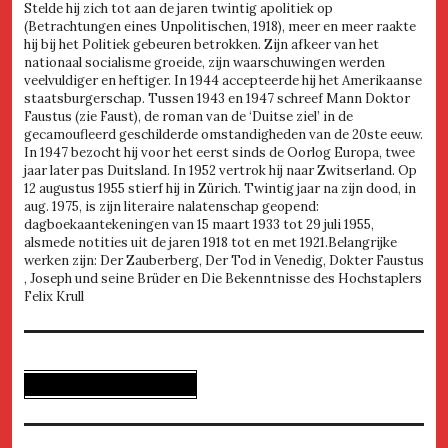
Stelde hij zich tot aan de jaren twintig apolitiek op
(Betrachtungen eines Unpolitischen, 1918), meer en meer raakte
hij bij het Politiek gebeuren betrokken. Zijn afkeer van het
nationaal socialisme groeide, zijn waarschuwingen werden
veelvuldiger en heftiger. In 1944 accepteerde hij het Amerikaanse
staatsburgerschap. Tussen 1943 en 1947 schreef Mann Doktor
Faustus (zie Faust), de roman van de ‘Duitse ziel’ in de
gecamoufleerd geschilderde omstandigheden van de 20ste eeuw.
In 1947 bezocht hij voor het eerst sinds de Oorlog Europa, twee
jaar later pas Duitsland. In 1952 vertrok hij naar Zwitserland. Op
12 augustus 1955 stierf hij in Zürich. Twintig jaar na zijn dood, in
aug. 1975, is zijn literaire nalatenschap geopend:
dagboekaantekeningen van 15 maart 1933 tot 29 juli 1955,
alsmede notities uit de jaren 1918 tot en met 1921.Belangrijke
werken zijn: Der Zauberberg, Der Tod in Venedig, Dokter Faustus
, Joseph und seine Brüder en Die Bekenntnisse des Hochstaplers
Felix Krull