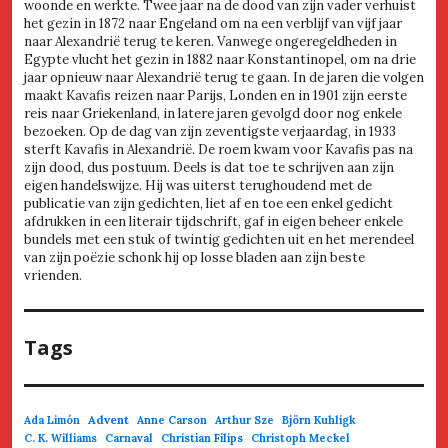
woonde en werkte. Twee jaar na de dood van zijn vader verhuist
het gezin in 1872 naar Engeland om na een verblijf van vijf jaar
naar Alexandrië terug te keren. Vanwege ongeregeldheden in
Egypte vlucht het gezin in 1882 naar Konstantinopel, om na drie
jaar opnieuw naar Alexandrië terug te gaan. In de jaren die volgen
maakt Kavafis reizen naar Parijs, Londen en in 1901 zijn eerste
reis naar Griekenland, in latere jaren gevolgd door nog enkele
bezoeken. Op de dag van zijn zeventigste verjaardag, in 1933
sterft Kavafis in Alexandrië. De roem kwam voor Kavafis pas na
zijn dood, dus postuum. Deels is dat toe te schrijven aan zijn
eigen handelswijze. Hij was uiterst terughoudend met de
publicatie van zijn gedichten, liet af en toe een enkel gedicht
afdrukken in een literair tijdschrift, gaf in eigen beheer enkele
bundels met een stuk of twintig gedichten uit en het merendeel
van zijn poëzie schonk hij op losse bladen aan zijn beste
vrienden.
Tags
Advent
Ada Limón
Anne Carson
Arthur Sze
Björn Kuhligk
C. K. Williams
Carnaval
Christian Filips
Christoph Meckel