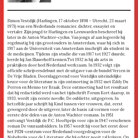
Simon Vestdijk (Harlingen, 17 oktober 1898 – Utrecht, 23 maart
1971) was een Nederlands romancier, dichter, essayist en
vertaler. Zijn jeugd te Harlingen en Leeuwarden beschreef hij
later in de Anton Wachter-cyclus. Van jongs af aan logeerde hij
regelmatig bij zijn grootouders in Amsterdam, waar hij zich in
1917 aan de Universiteit van Amsterdam inschrijft als student in
de medicijnen. Tijdens zijn studie die van 1917 tot 1927 duurde,
leerde hij Jan Slauerhoff kennen.Tot 1932 is hij als arts in
praktijken door heel Nederland werkzaam. In 1932 volgt zijn
officiële schrijversdebuut met de uitgave van de bundel Verzen in
De Vrije Bladen. Doorslaggevend voor Vestdijks uiteindelijke
keuze voor de literatuur is zijn ontmoeting in 1932 met Eddy Du
Perron en Menno ter Braak. Deze ontmoeting had tot resultaat
dat hij redactielid werd van het tijdschrift Forum Kort daarop, in
1933, wordt zijn eerste novelle, De oubliette, uitgegeven. In
hetzelfde jaar schrijft hij Kind tussen vier vrouwen, dat, eerst
geweigerd door de uitgever, later de basis zal vormen voor de
eerste drie delen van de Anton Wachter-romans. In 1951
ontvangt Vestdijk de P.C. Hooftprijs voor zijn in 1947 verschenen
roman De vuuraanbidders. In 1957 wordt hij voor het eerst door
het PEN-centrum voor Nederland voorgedragen voor de
Nobelprijs voor de Literatuur, die hij echter nooit zal krijgen. Op