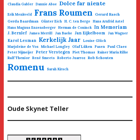
Dolce far niente
Claudia Gabler
Dannie Abse
Frans Roumen
Gerard Rasch
Erik Menkveld
Gerda Baardman
Günter Eich
H. C. ten Berge
Hans Arnfrid Astel
In Memoriam
Hans Magnus Enzensberger
Herman de Coninck
J. Bernlef
Jan Eijkelboom
James Merrill
Jan Baeke
Jan Wagner
Kerkelijk Jaar
Karol Lesman
Louise Glück
Olaf Lüken
Paul Claes
Marjoleine de Vos
Michael Longley
Pasen
Peter Verstegen
Piet Thomas
Peter Nijmeijer
Rainer Maria Rilke
Ralf Thenior
Rob Schouten
René Smeets
Roberto Juarroz
Romenu
Sarah Kirsch
Oude Skynet Teller