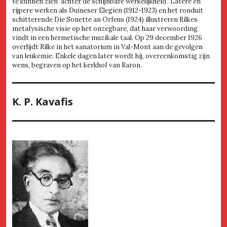
te kunnen zien ‘achter de schijnbare werkelijkheid’. Latere en
rijpere werken als Duineser Elegien (1912-1923) en het ronduit
schitterende Die Sonette an Orfeus (1924) illustreren Rilkes
metafysische visie op het onzegbare, dat haar verwoording
vindt in een hermetische muzikale taal. Op 29 december 1926
overlijdt Rilke in het sanatorium in Val-Mont aan de gevolgen
van leukemie. Enkele dagen later wordt hij, overeenkomstig zijn
wens, begraven op het kerkhof van Raron.
K. P. Kavafis