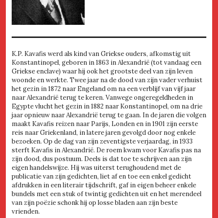
K.P. Kavafis werd als kind van Griekse ouders, afkomstig uit
Konstantinopel, geboren in 1863 in Alexandrië (tot vandaag een
Griekse enclave) waar hij ook het grootste deel van zijn leven
woonde en werkte. Twee jaar na de dood van zijn vader verhuist
het gezin in 1872 naar Engeland om na een verblijf van vijf jaar
naar Alexandrië terug te keren. Vanwege ongeregeldheden in
Egypte vlucht het gezin in 1882 naar Konstantinopel, om na drie
jaar opnieuw naar Alexandrië terug te gaan. In de jaren die volgen
maakt Kavafis reizen naar Parijs, Londen en in 1901 zijn eerste
reis naar Griekenland, in latere jaren gevolgd door nog enkele
bezoeken. Op de dag van zijn zeventigste verjaardag, in 1933
sterft Kavafis in Alexandrië. De roem kwam voor Kavafis pas na
zijn dood, dus postuum. Deels is dat toe te schrijven aan zijn
eigen handelswijze. Hij was uiterst terughoudend met de
publicatie van zijn gedichten, liet af en toe een enkel gedicht
afdrukken in een literair tijdschrift, gaf in eigen beheer enkele
bundels met een stuk of twintig gedichten uit en het merendeel
van zijn poëzie schonk hij op losse bladen aan zijn beste
vrienden.