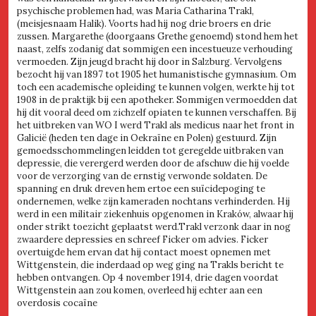
psychische problemen had, was Maria Catharina Trakl,
(meisjesnaam Halik). Voorts had hij nog drie broers en drie
zussen. Margarethe (doorgaans Grethe genoemd) stond hem het
naast, zelfs zodanig dat sommigen een incestueuze verhouding
vermoeden. Zijn jeugd bracht hij door in Salzburg. Vervolgens
bezocht hij van 1897 tot 1905 het humanistische gymnasium. Om
toch een academische opleiding te kunnen volgen, werkte hij tot
1908 in de praktijk bij een apotheker. Sommigen vermoedden dat
hij dit vooral deed om zichzelf opiaten te kunnen verschaffen. Bij
het uitbreken van WO I werd Trakl als medicus naar het front in
Galicië (heden ten dage in Oekraïne en Polen) gestuurd. Zijn
gemoedsschommelingen leidden tot geregelde uitbraken van
depressie, die verergerd werden door de afschuw die hij voelde
voor de verzorging van de ernstig verwonde soldaten. De
spanning en druk dreven hem ertoe een suïcidepoging te
ondernemen, welke zijn kameraden nochtans verhinderden. Hij
werd in een militair ziekenhuis opgenomen in Kraków, alwaar hij
onder strikt toezicht geplaatst werd.Trakl verzonk daar in nog
zwaardere depressies en schreef Ficker om advies. Ficker
overtuigde hem ervan dat hij contact moest opnemen met
Wittgenstein, die inderdaad op weg ging na Trakls bericht te
hebben ontvangen. Op 4 november 1914, drie dagen voordat
Wittgenstein aan zou komen, overleed hij echter aan een
overdosis cocaïne