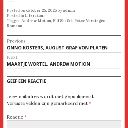
Posted on
oktober 25, 2025
by
admin
Posted in
Literatuur
Tagged
Andrew Motion
,
Elif Shafak
,
Peter Verstegen
,
Romenu
Bericht
Previous
Previous
ONNO KOSTERS, AUGUST GRAF VON PLATEN
navigatie
post:
Next
Next
MAARTJE WORTEL, ANDREW MOTION
post:
GEEF EEN REACTIE
Je e-mailadres wordt niet gepubliceerd.
Vereiste velden zijn gemarkeerd met
*
Reactie
*