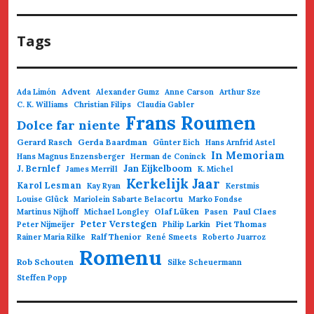
Tags
Advent
Ada Limón
Alexander Gumz
Anne Carson
Arthur Sze
C. K. Williams
Christian Filips
Claudia Gabler
Frans Roumen
Dolce far niente
Gerard Rasch
Gerda Baardman
Günter Eich
Hans Arnfrid Astel
In Memoriam
Hans Magnus Enzensberger
Herman de Coninck
Jan Eijkelboom
J. Bernlef
James Merrill
K. Michel
Kerkelijk Jaar
Karol Lesman
Kay Ryan
Kerstmis
Louise Glück
Mariolein Sabarte Belacortu
Marko Fondse
Olaf Lüken
Paul Claes
Martinus Nijhoff
Michael Longley
Pasen
Peter Verstegen
Piet Thomas
Peter Nijmeijer
Philip Larkin
Ralf Thenior
Rainer Maria Rilke
René Smeets
Roberto Juarroz
Romenu
Rob Schouten
Silke Scheuermann
Steffen Popp