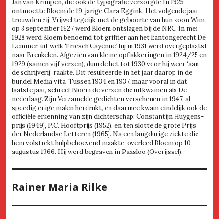
Jan van Krimpen, die ook de typografie verzorgde In 1925
ontmoette Bloem de 19-jarige Clara Eggink. Het volgende jaar
trouwden zij. Vrijwel tegelijk met de geboorte van hun zoon Wim
op 8 september 1927 werd Bloem ontslagen bij de NRC. In mei
1928 werd Bloem benoemd tot griffier aan het kantongerecht De
Lemmer, uit welk ‘Friesch Cayenne’ hij in 1931 werd overgeplaatst
naar Breukelen. Afgezien van kleine opflakkeringen in 1924/25 en
1929 (samen vijf verzen), duurde het tot 1930 voor hij weer ‘aan
de schrijverij’ raakte. Dit resulteerde in het jaar daarop in de
bundel Media vita. Tussen 1934 en 1937, maar vooral in dat
laatste jaar, schreef Bloem de verzen die uitkwamen als De
nederlaag. Zijn Verzamelde gedichten verschenen in 1947, al
spoedig enige malen herdrukt, en daarmee kwam eindelijk ook de
officiële erkenning van zijn dichterschap: Constantijn Huygens-
prijs (1949), P.C. Hooftprijs (1952), en ten slotte de grote Prijs
der Nederlandse Letteren (1965). Na een langdurige ziekte die
hem volstrekt hulpbehoevend maakte, overleed Bloem op 10
augustus 1966. Hij werd begraven in Paasloo (Overijssel).
Rainer Maria Rilke