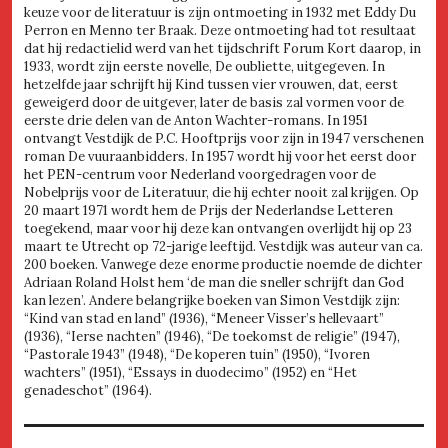
keuze voor de literatuur is zijn ontmoeting in 1932 met Eddy Du
Perron en Menno ter Braak. Deze ontmoeting had tot resultaat
dat hij redactielid werd van het tijdschrift Forum Kort daarop, in
1933, wordt zijn eerste novelle, De oubliette, uitgegeven. In
hetzelfde jaar schrijft hij Kind tussen vier vrouwen, dat, eerst
geweigerd door de uitgever, later de basis zal vormen voor de
eerste drie delen van de Anton Wachter-romans. In 1951
ontvangt Vestdijk de P.C. Hooftprijs voor zijn in 1947 verschenen
roman De vuuraanbidders. In 1957 wordt hij voor het eerst door
het PEN-centrum voor Nederland voorgedragen voor de
Nobelprijs voor de Literatuur, die hij echter nooit zal krijgen. Op
20 maart 1971 wordt hem de Prijs der Nederlandse Letteren
toegekend, maar voor hij deze kan ontvangen overlijdt hij op 23
maart te Utrecht op 72-jarige leeftijd. Vestdijk was auteur van ca.
200 boeken. Vanwege deze enorme productie noemde de dichter
Adriaan Roland Holst hem ‘de man die sneller schrijft dan God
kan lezen’. Andere belangrijke boeken van Simon Vestdijk zijn:
“Kind van stad en land” (1936), “Meneer Visser’s hellevaart”
(1936), “Ierse nachten” (1946), “De toekomst de religie” (1947),
“Pastorale 1943” (1948), “De koperen tuin” (1950), “Ivoren
wachters” (1951), “Essays in duodecimo” (1952) en “Het
genadeschot” (1964).