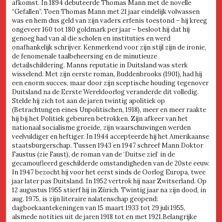
afkomst. In 1894 debuteerde Thomas Mann met de novelle
“Gefallen”. Toen Thomas Mann met 21 jaar eindelijk volwassen
was en hem dus geld van zijn vaders erfenis toestond – hij kreeg
ongeveer 160 tot 180 goldmark per jaar – besloot hij dat hij
genoeg had van al die scholen en instituties en werd
onafhankelijk schrijver. Kenmerkend voor zijn stijl zijn de ironie,
de fenomenale taalbeheersing en de minutieuze
detailschildering. Manns reputatie in Duitsland was sterk
wisselend. Met zijn eerste roman, Buddenbrooks (1901), had hij
een enorm succes, maar door zijn sceptische houding tegenover
Duitsland na de Eerste Wereldoorlog veranderde dit volledig.
Stelde hij zich tot aan de jaren twintig apolitiek op
(Betrachtungen eines Unpolitischen, 1918), meer en meer raakte
hij bij het Politiek gebeuren betrokken. Zijn afkeer van het
nationaal socialisme groeide, zijn waarschuwingen werden
veelvuldiger en heftiger. In 1944 accepteerde hij het Amerikaanse
staatsburgerschap. Tussen 1943 en 1947 schreef Mann Doktor
Faustus (zie Faust), de roman van de ‘Duitse ziel’ in de
gecamoufleerd geschilderde omstandigheden van de 20ste eeuw.
In 1947 bezocht hij voor het eerst sinds de Oorlog Europa, twee
jaar later pas Duitsland. In 1952 vertrok hij naar Zwitserland. Op
12 augustus 1955 stierf hij in Zürich. Twintig jaar na zijn dood, in
aug. 1975, is zijn literaire nalatenschap geopend:
dagboekaantekeningen van 15 maart 1933 tot 29 juli 1955,
alsmede notities uit de jaren 1918 tot en met 1921.Belangrijke