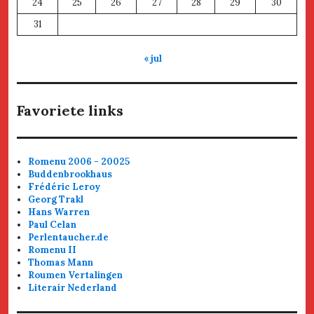
24
25
26
27
28
29
30
31
« jul
Favoriete links
Romenu 2006 - 20025
Buddenbrookhaus
Frédéric Leroy
Georg Trakl
Hans Warren
Paul Celan
Perlentaucher.de
Romenu II
Thomas Mann
Roumen Vertalingen
Literair Nederland