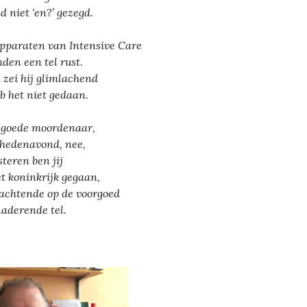
d niet ‘en?’ gezegd.
pparaten van Intensive Care
den een tel rust.
 zei hij glimlachend
eb het niet gedaan.
 goede moordenaar,
 hedenavond, nee,
steren ben jij
et koninkrijk gegaan,
wachtende op de voorgoed
naderende tel.