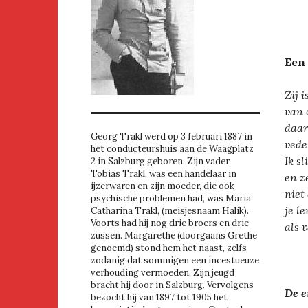
Een 
Zij 
van 
daar
Georg Trakl werd op 3 februari 1887 in
vede
het conducteurshuis aan de Waagplatz
Ik s
2 in Salzburg geboren. Zijn vader,
Tobias Trakl, was een handelaar in
en z
ijzerwaren en zijn moeder, die ook
niet
psychische problemen had, was Maria
je l
Catharina Trakl, (meisjesnaam Halik).
Voorts had hij nog drie broers en drie
als 
zussen. Margarethe (doorgaans Grethe
genoemd) stond hem het naast, zelfs
zodanig dat sommigen een incestueuze
verhouding vermoeden. Zijn jeugd
bracht hij door in Salzburg. Vervolgens
De e
bezocht hij van 1897 tot 1905 het