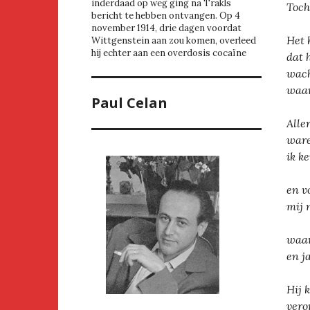
inderdaad op weg ging na Trakls
Toch
bericht te hebben ontvangen. Op 4
november 1914, drie dagen voordat
Het 
Wittgenstein aan zou komen, overleed
hij echter aan een overdosis cocaïne
dat 
wach
waar
Paul Celan
Aller
ware
ik k
en v
mij 
waar
en ja
Hij 
vero