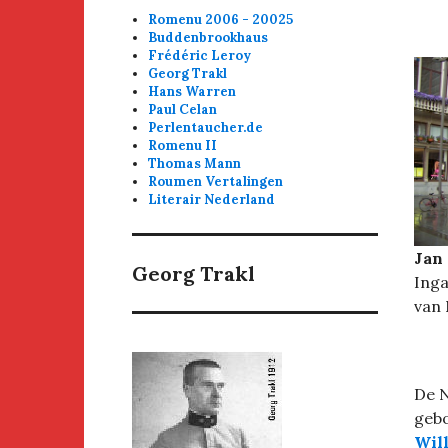
Romenu 2006 - 20025
Buddenbrookhaus
Frédéric Leroy
Georg Trakl
Hans Warren
Paul Celan
Perlentaucher.de
Romenu II
Thomas Mann
Roumen Vertalingen
Literair Nederland
Jan 
Georg Trakl
Inga
van 
De N
gebo
Wil