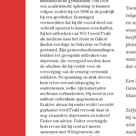
humanistische gymnasium. Om toch
een academische opleiding te kunnen
Toen
volgen, werkte hij tot 1908 in de praktijk
volg
bij een apotheker. Sommigen
en w
vermoedden dat hij dit vooral deed om
zichzelf opiaten te kunnen verschaffen.
waar
Bij het uitbreken van WO I werd Trakl
heef
als medicus naar het front in Galicië
plot
(heden ten dage in Oekraïne en Polen)
gestuurd. Zijn gemoedsschommelingen
waar
leidden tot geregelde uitbraken van
maar
depressie, die verergerd werden door
dat 
de afschuw die hij voelde voor de
verzorging van de ernstig verwonde
soldaten. De spanning en druk dreven
Een 
hem ertoe een suïcidepoging te
Geme
ondernemen, welke zijn kameraden
nochtans verhinderden. Hij werd in een
Maar
militair ziekenhuis opgenomen in
Kraków, alwaar hij onder strikt toezicht
Zelfs
geplaatst werd.Trakl verzonk daar in
nog zwaardere depressies en schreef
bij 
Ficker om advies. Ficker overtuigde
wist
hem ervan dat hij contact moest
noch
opnemen met Wittgenstein, die