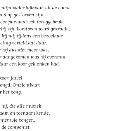
 mijn vader bijkwam uit de coma
end op gestorven zijn
eer pneumatisch teruggebeukt
bij zijn borstbeen werd gekraakt,
t hij mij tijdens een bezoekuur
seling verteld dat daar,
 hij dus niet meer was,
 aangekomen was hij evenmin,
daar een koor geklonken had.
koor, jawel.
ngd. Onzichtbaar.
 het zong.
 hij, die alle muziek
naam en toenaam kende,
 niet wie zongen,
 de componist.