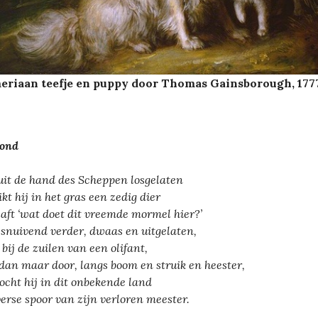
eriaan teefje en puppy door Thomas Gainsborough, 177
hond
uit de hand des Scheppen losgelaten
ikt hij in het gras een zedig dier
laft ‘wat doet dit vreemde mormel hier?’
 snuivend verder, dwaas en uitgelaten,
 bij de zuilen van een olifant,
 dan maar door, langs boom en struik en heester,
zocht hij in dit onbekende land
verse spoor van zijn verloren meester.