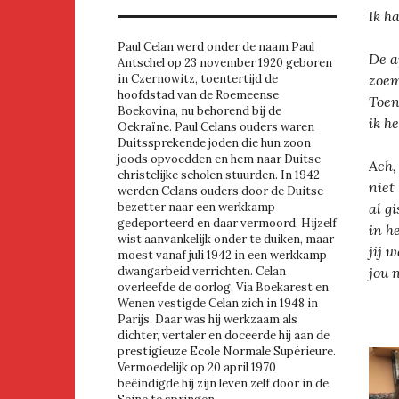
Ik ha
Paul Celan werd onder de naam Paul
De a
Antschel op 23 november 1920 geboren
zoem
in Czernowitz, toentertijd de
hoofdstad van de Roemeense
Toen
Boekovina, nu behorend bij de
ik h
Oekraïne. Paul Celans ouders waren
Duitssprekende joden die hun zoon
joods opvoedden en hem naar Duitse
Ach,
christelijke scholen stuurden. In 1942
niet
werden Celans ouders door de Duitse
al gi
bezetter naar een werkkamp
gedeporteerd en daar vermoord. Hijzelf
in h
wist aanvankelijk onder te duiken, maar
jij 
moest vanaf juli 1942 in een werkkamp
jou 
dwangarbeid verrichten. Celan
overleefde de oorlog. Via Boekarest en
Wenen vestigde Celan zich in 1948 in
Parijs. Daar was hij werkzaam als
dichter, vertaler en doceerde hij aan de
prestigieuze Ecole Normale Supérieure.
Vermoedelijk op 20 april 1970
beëindigde hij zijn leven zelf door in de