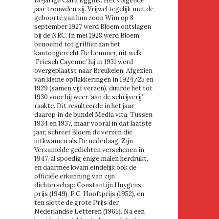
19-jarige Clara Eggink. Het volgende
jaar trouwden zij. Vrijwel tegelijk met de
geboorte van hun zoon Wim op 8
september 1927 werd Bloem ontslagen
bij de NRC. In mei 1928 werd Bloem
benoemd tot griffier aan het
kantongerecht De Lemmer, uit welk
‘Friesch Cayenne’ hij in 1931 werd
overgeplaatst naar Breukelen. Afgezien
van kleine opflakkeringen in 1924/25 en
1929 (samen vijf verzen), duurde het tot
1930 voor hij weer ‘aan de schrijverij’
raakte. Dit resulteerde in het jaar
daarop in de bundel Media vita. Tussen
1934 en 1937, maar vooral in dat laatste
jaar, schreef Bloem de verzen die
uitkwamen als De nederlaag. Zijn
Verzamelde gedichten verschenen in
1947, al spoedig enige malen herdrukt,
en daarmee kwam eindelijk ook de
officiële erkenning van zijn
dichterschap: Constantijn Huygens-
prijs (1949), P.C. Hooftprijs (1952), en
ten slotte de grote Prijs der
Nederlandse Letteren (1965). Na een