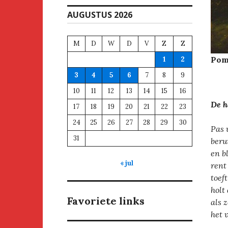
AUGUSTUS 2026
M
D
W
D
V
Z
Z
Pom
1
2
3
4
5
6
7
8
9
10
11
12
13
14
15
16
De 
17
18
19
20
21
22
23
24
25
26
27
28
29
30
Pas 
31
beru
en b
« jul
rent
toeft
holt
Favoriete links
als 
het 