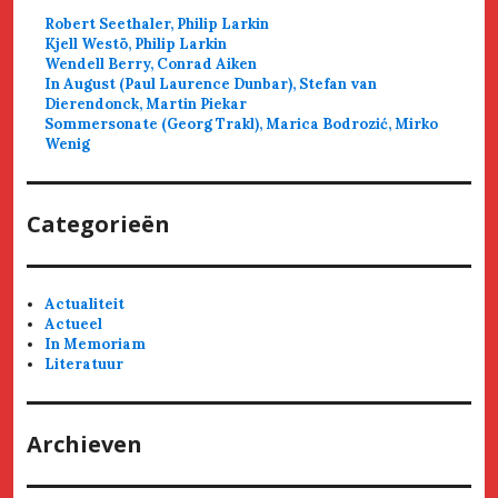
Robert Seethaler, Philip Larkin
Kjell Westö, Philip Larkin
Wendell Berry, Conrad Aiken
In August (Paul Laurence Dunbar), Stefan van
Dierendonck, Martin Piekar
Sommersonate (Georg Trakl), Marica Bodrozić, Mirko
Wenig
Categorieën
Actualiteit
Actueel
In Memoriam
Literatuur
Archieven