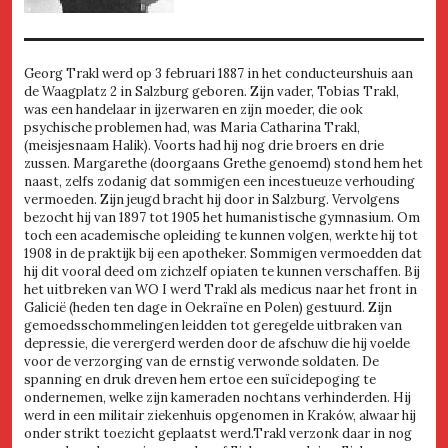
Georg Trakl werd op 3 februari 1887 in het conducteurshuis aan
de Waagplatz 2 in Salzburg geboren. Zijn vader, Tobias Trakl,
was een handelaar in ijzerwaren en zijn moeder, die ook
psychische problemen had, was Maria Catharina Trakl,
(meisjesnaam Halik). Voorts had hij nog drie broers en drie
zussen. Margarethe (doorgaans Grethe genoemd) stond hem het
naast, zelfs zodanig dat sommigen een incestueuze verhouding
vermoeden. Zijn jeugd bracht hij door in Salzburg. Vervolgens
bezocht hij van 1897 tot 1905 het humanistische gymnasium. Om
toch een academische opleiding te kunnen volgen, werkte hij tot
1908 in de praktijk bij een apotheker. Sommigen vermoedden dat
hij dit vooral deed om zichzelf opiaten te kunnen verschaffen. Bij
het uitbreken van WO I werd Trakl als medicus naar het front in
Galicië (heden ten dage in Oekraïne en Polen) gestuurd. Zijn
gemoedsschommelingen leidden tot geregelde uitbraken van
depressie, die verergerd werden door de afschuw die hij voelde
voor de verzorging van de ernstig verwonde soldaten. De
spanning en druk dreven hem ertoe een suïcidepoging te
ondernemen, welke zijn kameraden nochtans verhinderden. Hij
werd in een militair ziekenhuis opgenomen in Kraków, alwaar hij
onder strikt toezicht geplaatst werd.Trakl verzonk daar in nog