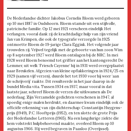
De Nederlandse dichter Jakobus Cornelis Bloem werd geboren
op 10 mei 1887 in Oudshoorn. Bloem stamde uit een stijlvolle,
patricische familie. Op 12 mei 1921 verscheen eindelijk Het
verlangen, vooral dank zij de krachtdadige hulp van zijn vriend
Jan van Krimpen, die ook de typografie verzorgde In 1925
ontmoette Bloem de 19-jarige Clara Eggink. Het volgende jaar
trouwden zij. Vrijwel tegelijk met de geboorte van hun zoon Wim
op 8 september 1927 werd Bloem ontslagen bij de NRC. In mei
1928 werd Bloem benoemd tot griffier aan het kantongerecht De
Lemmer, uit welk ‘Friesch Cayenne’ hij in 1931 werd overgeplaatst
naar Breukelen. Afgezien van kleine opflakkeringen in 1924/25 en
1929 (samen vijf verzen), duurde het tot 1930 voor hij weer ‘aan
de schrijverij’ raakte. Dit resulteerde in het jaar daarop in de
bundel Media vita. Tussen 1934 en 1937, maar vooral in dat
laatste jaar, schreef Bloem de verzen die uitkwamen als De
nederlaag. Zijn Verzamelde gedichten verschenen in 1947, al
spoedig enige malen herdrukt, en daarmee kwam eindelijk ook de
officiële erkenning van zijn dichterschap: Constantijn Huygens-
prijs (1949), P.C. Hooftprijs (1952), en ten slotte de grote Prijs
der Nederlandse Letteren (1965). Na een langdurige ziekte die
hem volstrekt hulpbehoevend maakte, overleed Bloem op 10
augustus 1966. Hij werd begraven in Paasloo (Overijssel).