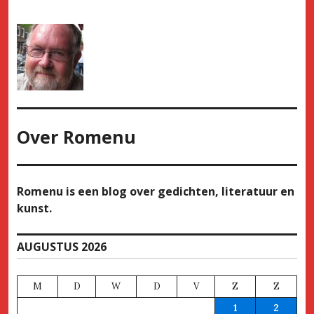
Over
Romenu
Romenu is een blog over gedichten, literatuur en
kunst.
AUGUSTUS 2026
M
D
W
D
V
Z
Z
1
2