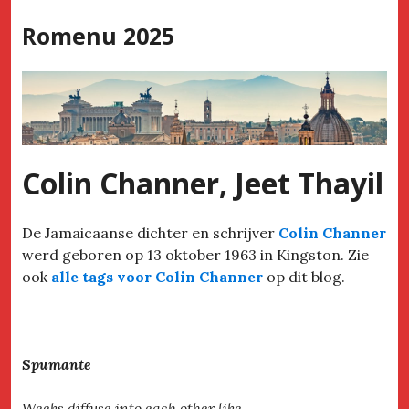
Skip
Romenu 2025
to
content
Colin Channer, Jeet Thayil
De Jamaicaanse dichter en schrijver
Colin Channer
werd geboren op 13 oktober 1963 in Kingston. Zie
ook
alle tags voor Colin Channer
op dit blog.
Spumante
Weeks diffuse into each other like