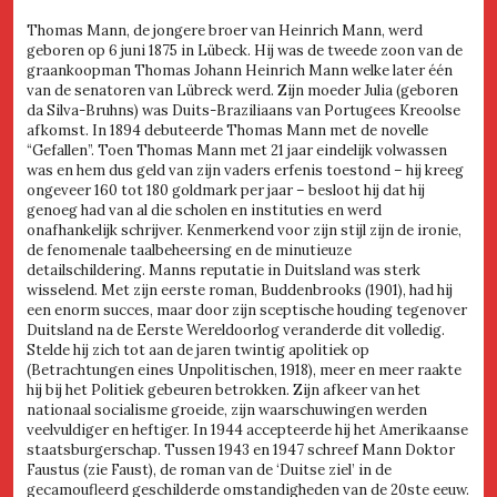
Thomas Mann, de jongere broer van Heinrich Mann, werd
geboren op 6 juni 1875 in Lübeck. Hij was de tweede zoon van de
graankoopman Thomas Johann Heinrich Mann welke later één
van de senatoren van Lübreck werd. Zijn moeder Julia (geboren
da Silva-Bruhns) was Duits-Braziliaans van Portugees Kreoolse
afkomst. In 1894 debuteerde Thomas Mann met de novelle
“Gefallen”. Toen Thomas Mann met 21 jaar eindelijk volwassen
was en hem dus geld van zijn vaders erfenis toestond – hij kreeg
ongeveer 160 tot 180 goldmark per jaar – besloot hij dat hij
genoeg had van al die scholen en instituties en werd
onafhankelijk schrijver. Kenmerkend voor zijn stijl zijn de ironie,
de fenomenale taalbeheersing en de minutieuze
detailschildering. Manns reputatie in Duitsland was sterk
wisselend. Met zijn eerste roman, Buddenbrooks (1901), had hij
een enorm succes, maar door zijn sceptische houding tegenover
Duitsland na de Eerste Wereldoorlog veranderde dit volledig.
Stelde hij zich tot aan de jaren twintig apolitiek op
(Betrachtungen eines Unpolitischen, 1918), meer en meer raakte
hij bij het Politiek gebeuren betrokken. Zijn afkeer van het
nationaal socialisme groeide, zijn waarschuwingen werden
veelvuldiger en heftiger. In 1944 accepteerde hij het Amerikaanse
staatsburgerschap. Tussen 1943 en 1947 schreef Mann Doktor
Faustus (zie Faust), de roman van de ‘Duitse ziel’ in de
gecamoufleerd geschilderde omstandigheden van de 20ste eeuw.