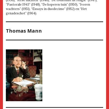
(1936), “Ierse nachten” (1946), “De toekomst de religie” (1947),
“Pastorale 1943” (1948), “De koperen tuin” (1950), “Ivoren
wachters” (1951), “Essays in duodecimo” (1952) en “Het
genadeschot” (1964).
Thomas Mann