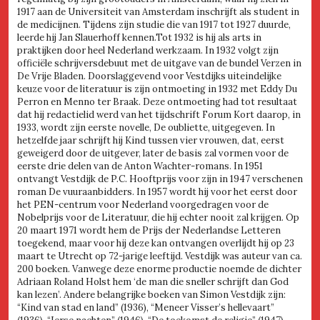
1917 aan de Universiteit van Amsterdam inschrijft als student in
de medicijnen. Tijdens zijn studie die van 1917 tot 1927 duurde,
leerde hij Jan Slauerhoff kennen.Tot 1932 is hij als arts in
praktijken door heel Nederland werkzaam. In 1932 volgt zijn
officiële schrijversdebuut met de uitgave van de bundel Verzen in
De Vrije Bladen. Doorslaggevend voor Vestdijks uiteindelijke
keuze voor de literatuur is zijn ontmoeting in 1932 met Eddy Du
Perron en Menno ter Braak. Deze ontmoeting had tot resultaat
dat hij redactielid werd van het tijdschrift Forum Kort daarop, in
1933, wordt zijn eerste novelle, De oubliette, uitgegeven. In
hetzelfde jaar schrijft hij Kind tussen vier vrouwen, dat, eerst
geweigerd door de uitgever, later de basis zal vormen voor de
eerste drie delen van de Anton Wachter-romans. In 1951
ontvangt Vestdijk de P.C. Hooftprijs voor zijn in 1947 verschenen
roman De vuuraanbidders. In 1957 wordt hij voor het eerst door
het PEN-centrum voor Nederland voorgedragen voor de
Nobelprijs voor de Literatuur, die hij echter nooit zal krijgen. Op
20 maart 1971 wordt hem de Prijs der Nederlandse Letteren
toegekend, maar voor hij deze kan ontvangen overlijdt hij op 23
maart te Utrecht op 72-jarige leeftijd. Vestdijk was auteur van ca.
200 boeken. Vanwege deze enorme productie noemde de dichter
Adriaan Roland Holst hem ‘de man die sneller schrijft dan God
kan lezen’. Andere belangrijke boeken van Simon Vestdijk zijn:
“Kind van stad en land” (1936), “Meneer Visser’s hellevaart”