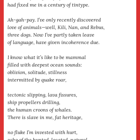
had fixed me in a century of tintype.
Ah-gah-pay. I’ve only recently discovered
love of animals—well, Kili, Nan, and Rebus,
three dogs. Now I’ve partly taken leave
of language, have given incoherence due.
I know what it’s like to be mammal
filled with deepest ocean sounds:
oblivion, solitude, stillness
intermitted by quake roar,
tectonic slipping, lava fissures,
ship propellers drilling,
the human croons of whales.
There is slave in me, fat heritage,
no fluke I’m invested with hurt,
echo of the hunted, located, natural