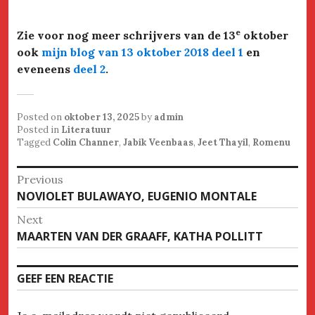
e
Zie voor nog meer schrijvers van de 13
oktober
ook
mijn blog van 13 oktober 2018 deel 1
en
eveneens
deel 2
.
Posted on
oktober 13, 2025
by
admin
Posted in
Literatuur
Tagged
Colin Channer
,
Jabik Veenbaas
,
Jeet Thayil
,
Romenu
Bericht
Previous
Previous
NOVIOLET BULAWAYO, EUGENIO MONTALE
navigatie
post:
Next
Next
MAARTEN VAN DER GRAAFF, KATHA POLLITT
post:
GEEF EEN REACTIE