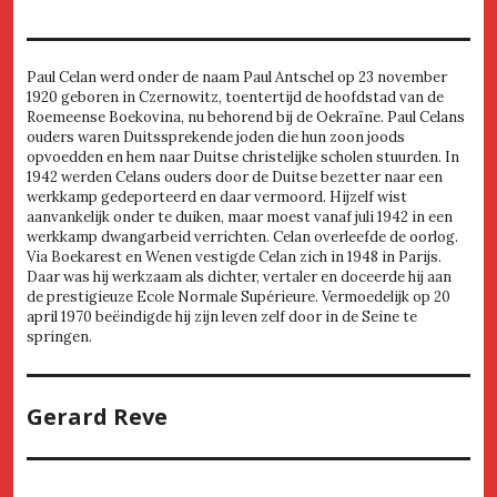
Paul Celan werd onder de naam Paul Antschel op 23 november
1920 geboren in Czernowitz, toentertijd de hoofdstad van de
Roemeense Boekovina, nu behorend bij de Oekraïne. Paul Celans
ouders waren Duitssprekende joden die hun zoon joods
opvoedden en hem naar Duitse christelijke scholen stuurden. In
1942 werden Celans ouders door de Duitse bezetter naar een
werkkamp gedeporteerd en daar vermoord. Hijzelf wist
aanvankelijk onder te duiken, maar moest vanaf juli 1942 in een
werkkamp dwangarbeid verrichten. Celan overleefde de oorlog.
Via Boekarest en Wenen vestigde Celan zich in 1948 in Parijs.
Daar was hij werkzaam als dichter, vertaler en doceerde hij aan
de prestigieuze Ecole Normale Supérieure. Vermoedelijk op 20
april 1970 beëindigde hij zijn leven zelf door in de Seine te
springen.
Gerard Reve