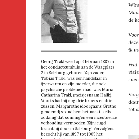
Wint
Maar
de k
Voor
deze
ik m
Georg Trakl werd op 3 februari 1887 in
Wat 
het conducteurshuis aan de Waagplatz
viel
2 in Salzburg geboren. Zijn vader,
Tobias Trakl, was een handelaar in
snee
ijzerwaren en zijn moeder, die ook
psychische problemen had, was Maria
Verg
Catharina Trakl, (meisjesnaam Halik).
Voorts had hij nog drie broers en drie
daar
zussen. Margarethe (doorgaans Grethe
tot 
genoemd) stond hem het naast, zelfs
zodanig dat sommigen een incestueuze
verhouding vermoeden. Zijn jeugd
bracht hij door in Salzburg. Vervolgens
bezocht hij van 1897 tot 1905 het