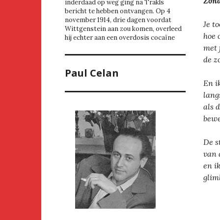
Zond
inderdaad op weg ging na Trakls
bericht te hebben ontvangen. Op 4
november 1914, drie dagen voordat
Je t
Wittgenstein aan zou komen, overleed
hoe 
hij echter aan een overdosis cocaïne
met 
de z
Paul Celan
En i
lang
als 
bewe
De s
van 
en i
glim