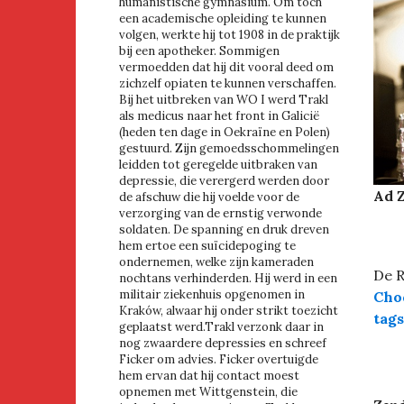
humanistische gymnasium. Om toch
een academische opleiding te kunnen
volgen, werkte hij tot 1908 in de praktijk
bij een apotheker. Sommigen
vermoedden dat hij dit vooral deed om
zichzelf opiaten te kunnen verschaffen.
Bij het uitbreken van WO I werd Trakl
als medicus naar het front in Galicië
(heden ten dage in Oekraïne en Polen)
gestuurd. Zijn gemoedsschommelingen
leidden tot geregelde uitbraken van
depressie, die verergerd werden door
Ad Z
de afschuw die hij voelde voor de
verzorging van de ernstig verwonde
soldaten. De spanning en druk dreven
hem ertoe een suïcidepoging te
ondernemen, welke zijn kameraden
De R
nochtans verhinderden. Hij werd in een
militair ziekenhuis opgenomen in
Cho
Kraków, alwaar hij onder strikt toezicht
tags
geplaatst werd.Trakl verzonk daar in
nog zwaardere depressies en schreef
Ficker om advies. Ficker overtuigde
hem ervan dat hij contact moest
opnemen met Wittgenstein, die