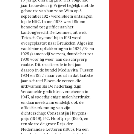
19-jarige Clara Eggink. Het volgende
jaar trouwden zij. Vrijwel tegelijk met de
geboorte van hun zoon Wim op 8
september 1927 werd Bloem ontslagen
bij de NRC. In mei 1928 werd Bloem
benoemd tot griffier aan het
kantongerecht De Lemmer, uit welk
‘Friesch Cayenne’ hij in 1931 werd
overgeplaatst naar Breukelen. Afgezien
van kleine opflakkeringen in 1924/25 en
1929 (samen vijf verzen), duurde het tot
1930 voor hij weer ‘aan de schrijverij’
raakte. Dit resulteerde in het jaar
daarop in de bundel Media vita. Tussen
1934 en 1937, maar vooral in dat laatste
jaar, schreef Bloem de verzen die
uitkwamen als De nederlaag. Zijn
Verzamelde gedichten verschenen in
1947, al spoedig enige malen herdrukt,
en daarmee kwam eindelijk ook de
officiële erkenning van zijn
dichterschap: Constantijn Huygens-
prijs (1949), P.C. Hooftprijs (1952), en
ten slotte de grote Prijs der
Nederlandse Letteren (1965). Na een