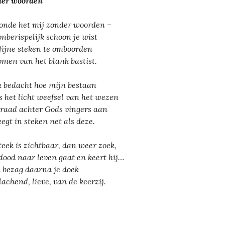
er woorden
oonde het mij zonder woorden –
onberispelijk schoon je wist
fijne steken te omboorden
omen van het blank bastist.
k bedacht hoe mijn bestaan
s het licht weefsel van het wezen
draad achter Gods vingers aan
egt in steken net als deze.
teek is zichtbaar, dan weer zoek,
dood naar leven gaat en keert hij…
k bezag daarna je doek
lachend, lieve, van de keerzij.