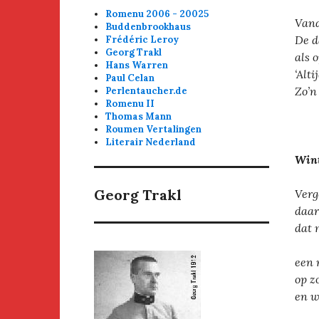
Romenu 2006 - 20025
Vand
Buddenbrookhaus
De d
Frédéric Leroy
Georg Trakl
als 
Hans Warren
‘Alti
Paul Celan
Zo’n
Perlentaucher.de
Romenu II
Thomas Mann
Roumen Vertalingen
Literair Nederland
Wint
Georg Trakl
Verg
daar
dat 
een 
op z
en w