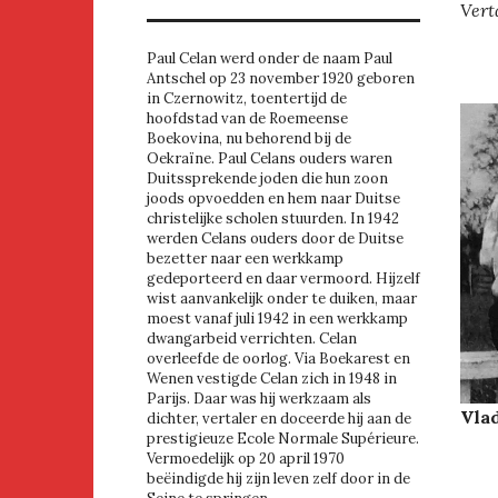
Vert
Paul Celan werd onder de naam Paul
Antschel op 23 november 1920 geboren
in Czernowitz, toentertijd de
hoofdstad van de Roemeense
Boekovina, nu behorend bij de
Oekraïne. Paul Celans ouders waren
Duitssprekende joden die hun zoon
joods opvoedden en hem naar Duitse
christelijke scholen stuurden. In 1942
werden Celans ouders door de Duitse
bezetter naar een werkkamp
gedeporteerd en daar vermoord. Hijzelf
wist aanvankelijk onder te duiken, maar
moest vanaf juli 1942 in een werkkamp
dwangarbeid verrichten. Celan
overleefde de oorlog. Via Boekarest en
Wenen vestigde Celan zich in 1948 in
Parijs. Daar was hij werkzaam als
Vlad
dichter, vertaler en doceerde hij aan de
prestigieuze Ecole Normale Supérieure.
Vermoedelijk op 20 april 1970
beëindigde hij zijn leven zelf door in de