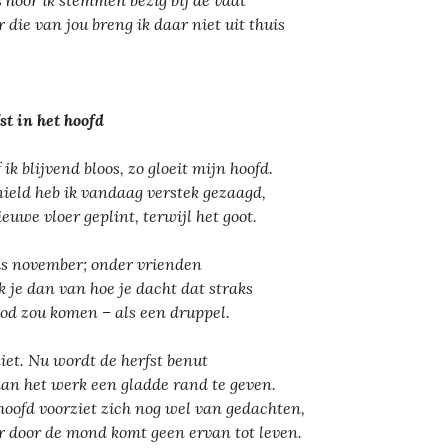
 hoor ik stemmen bezig bij de vaat
 die van jou breng ik daar niet uit thuis
st in het hoofd
 ik blijvend bloos, zo gloeit mijn hoofd.
ield heb ik vandaag verstek gezaagd,
ieuwe vloer geplint, terwijl het goot.
is november; onder vrienden
k je dan van hoe je dacht dat straks
ood zou komen – als een druppel.
iet. Nu wordt de herfst benut
an het werk een gladde rand te geven.
hoofd voorziet zich nog wel van gedachten,
 door de mond komt geen ervan tot leven.