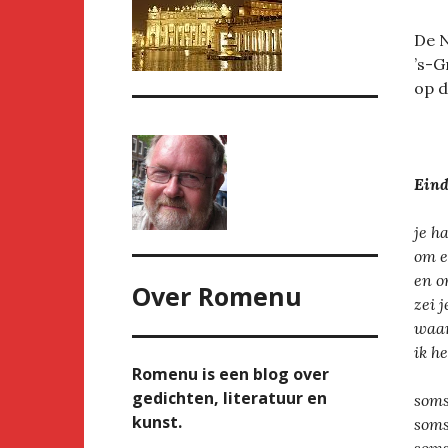
De N
’s-G
op d
Eind
je h
om e
en o
Over
Romenu
zei 
waar
ik h
Romenu is een blog over
gedichten, literatuur en
soms
kunst.
soms