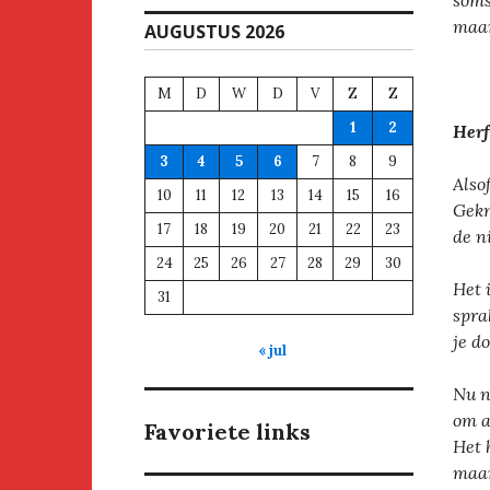
soms
maar
AUGUSTUS 2026
M
D
W
D
V
Z
Z
1
2
Herf
3
4
5
6
7
8
9
Alsof
10
11
12
13
14
15
16
Gekn
17
18
19
20
21
22
23
de n
24
25
26
27
28
29
30
Het 
31
spra
je d
« jul
Nu n
om a
Favoriete links
Het 
maar