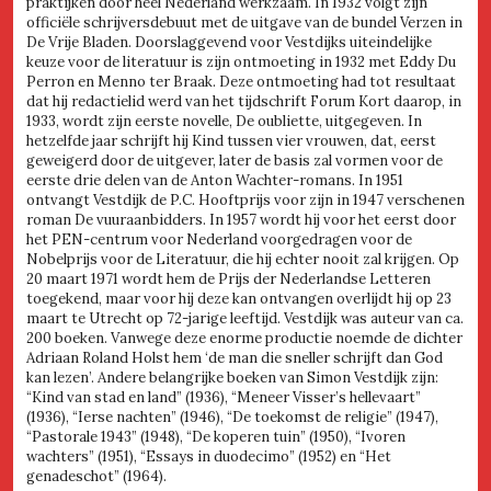
praktijken door heel Nederland werkzaam. In 1932 volgt zijn
officiële schrijversdebuut met de uitgave van de bundel Verzen in
De Vrije Bladen. Doorslaggevend voor Vestdijks uiteindelijke
keuze voor de literatuur is zijn ontmoeting in 1932 met Eddy Du
Perron en Menno ter Braak. Deze ontmoeting had tot resultaat
dat hij redactielid werd van het tijdschrift Forum Kort daarop, in
1933, wordt zijn eerste novelle, De oubliette, uitgegeven. In
hetzelfde jaar schrijft hij Kind tussen vier vrouwen, dat, eerst
geweigerd door de uitgever, later de basis zal vormen voor de
eerste drie delen van de Anton Wachter-romans. In 1951
ontvangt Vestdijk de P.C. Hooftprijs voor zijn in 1947 verschenen
roman De vuuraanbidders. In 1957 wordt hij voor het eerst door
het PEN-centrum voor Nederland voorgedragen voor de
Nobelprijs voor de Literatuur, die hij echter nooit zal krijgen. Op
20 maart 1971 wordt hem de Prijs der Nederlandse Letteren
toegekend, maar voor hij deze kan ontvangen overlijdt hij op 23
maart te Utrecht op 72-jarige leeftijd. Vestdijk was auteur van ca.
200 boeken. Vanwege deze enorme productie noemde de dichter
Adriaan Roland Holst hem ‘de man die sneller schrijft dan God
kan lezen’. Andere belangrijke boeken van Simon Vestdijk zijn:
“Kind van stad en land” (1936), “Meneer Visser’s hellevaart”
(1936), “Ierse nachten” (1946), “De toekomst de religie” (1947),
“Pastorale 1943” (1948), “De koperen tuin” (1950), “Ivoren
wachters” (1951), “Essays in duodecimo” (1952) en “Het
genadeschot” (1964).