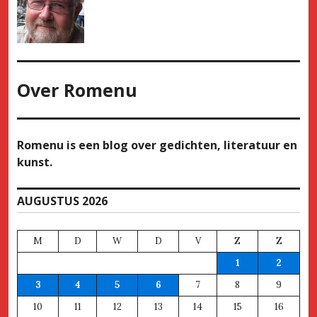
Over
Romenu
Romenu is een blog over gedichten, literatuur en
kunst.
AUGUSTUS 2026
M
D
W
D
V
Z
Z
1
2
3
4
5
6
7
8
9
10
11
12
13
14
15
16