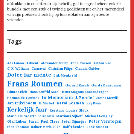
afdrukken in een literair tijdschrift, gaf in eigen beheer enkele
bundels met een stuk of twintig gedichten uit en het merendeel
van zijn poëzie schonk hij op losse bladen aan zijn beste
vrienden.
Tags
Advent
Ada Limón
Alexander Gumz
Anne Carson
Arthur Sze
C. K. Williams
Carnaval
Christian Filips
Claudia Gabler
Dolce far niente
Erik Menkveld
Frans Roumen
Gerard Rasch
Gerda Baardman
Günter Eich
Hans Arnfrid Astel
Hans Magnus Enzensberger
In Memoriam
J. Bernlef
Herman de Coninck
James Merrill
Jan Eijkelboom
Karol Lesman
K. Michel
Kay Ryan
Kerkelijk Jaar
Kerstmis
Louise Glück
Mariolein Sabarte Belacortu
Martinus Nijhoff
Michael Longley
Olaf Lüken
Paul Claes
Peter Verstegen
Pasen
Peter Nijmeijer
Piet Thomas
Ralf Thenior
Rainer Maria Rilke
René Smeets