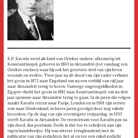
K.P. Kavafis werd als kind van Griekse ouders, afkomstig uit
Konstantinopel, geboren in 1863 in Alexandrië (tot vandaag een
Griekse enclave) waar hij ook het grootste deel van zijn leven
woonde en werkte. Twee jaar na de dood van zijn vader verhuist
het gezin in 1872 naar Engeland om na een verblijf van vijf jaar
naar Alexandrië terug te keren. Vanwege ongeregeldheden in
Egypte vlucht het gezin in 1882 naar Konstantinopel, om na drie
jaar opnieuw naar Alexandrië terug te gaan. In de jaren die volgen
maakt Kavafis reizen naar Parijs, Londen en in 1901 zijn eerste
reis naar Griekenland, in latere jaren gevolgd door nog enkele
bezoeken. Op de dag van zijn zeventigste verjaardag, in 1933
sterft Kavafis in Alexandrië. De roem kwam voor Kavafis pas na
zijn dood, dus postuum. Deels is dat toe te schrijven aan zijn
eigen handelswijze. Hij was uiterst terughoudend met de
publicatie van zijn gedichten, liet af en toe een enkel gedicht