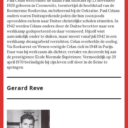
Paul Celan werd onder de naam Paul Antschel op 23 november
1920 geboren in Czernowitz, toentertijd de hoofdstad van de
Roemeense Boekovina, nu behorend bij de Oekraïne. Paul Celans
ouders waren Duitssprekende joden die hun zoon joods
opvoedden en hem naar Duitse christelijke scholen stuurden. In
1942 werden Celans ouders door de Duitse bezetter naar een
werkkamp gedeporteerd en daar vermoord. Hijzelf wist
aanvankelijk onder te duiken, maar moest vanaf juli 1942 in een
werkkamp dwangarbeid verrichten. Celan overleefde de oorlog.
Via Boekarest en Wenen vestigde Celan zich in 1948 in Parijs.
Daar was hij werkzaam als dichter, vertaler en doceerde hij aan
de prestigieuze Ecole Normale Supérieure. Vermoedelijk op 20
april 1970 beëindigde hij zijn leven zelf door in de Seine te
springen.
Gerard Reve