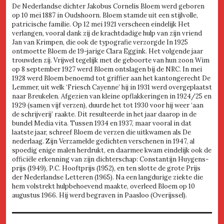
De Nederlandse dichter Jakobus Cornelis Bloem werd geboren
op 10 mei 1887 in Oudshoorn. Bloem stamde uit een stijlvolle,
patricische familie. Op 12 mei 1921 verscheen eindelijk Het
verlangen, vooral dank zij de krachtdadige hulp van zijn vriend
Jan van Krimpen, die ook de typografie verzorgde In 1925
ontmoette Bloem de 19-jarige Clara Eggink. Het volgende jaar
trouwden zij. Vrijwel tegelijk met de geboorte van hun zoon Wim
op 8 september 1927 werd Bloem ontslagen bij de NRC. In mei
1928 werd Bloem benoemd tot griffier aan het kantongerecht De
Lemmer, uit welk ‘Friesch Cayenne’ hij in 1931 werd overgeplaatst
naar Breukelen. Afgezien van kleine opflakkeringen in 1924/25 en
1929 (samen vijf verzen), duurde het tot 1930 voor hij weer ‘aan
de schrijverij’ raakte. Dit resulteerde in het jaar daarop in de
bundel Media vita. Tussen 1934 en 1937, maar vooral in dat
laatste jaar, schreef Bloem de verzen die uitkwamen als De
nederlaag. Zijn Verzamelde gedichten verschenen in 1947, al
spoedig enige malen herdrukt, en daarmee kwam eindelijk ook de
officiële erkenning van zijn dichterschap: Constantijn Huygens-
prijs (1949), P.C. Hooftprijs (1952), en ten slotte de grote Prijs
der Nederlandse Letteren (1965). Na een langdurige ziekte die
hem volstrekt hulpbehoevend maakte, overleed Bloem op 10
augustus 1966. Hij werd begraven in Paasloo (Overijssel).