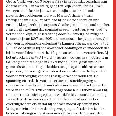
Georg Trakl werd op 3 februari 1887 in het conducteurshuis aan
de Waagplatz 2 in Salzburg geboren. Zijn vader, Tobias Trakl,
was een handelaar in ijzerwaren en zijn moeder, die ook
psychische problemen had, was Maria Catharina Trakl,
(meisjesnaam Halik). Voorts had hij nog drie broers en drie
zussen. Margarethe (doorgaans Grethe genoemd) stond hem het
naast, zelfs zodanig dat sommigen een incestueuze verhouding
vermoeden. Zijn jeugd bracht hij door in Salzburg. Vervolgens
bezocht hij van 1897 tot 1905 het humanistische gymnasium. Om
toch een academische opleiding te kunnen volgen, werkte hij tot
1908 in de praktijk bij een apotheker. Sommigen vermoedden dat
hij dit vooral deed om zichzelf opiaten te kunnen verschaffen. Bij
het uitbreken van WO I werd Trakl als medicus naar het front in
Galicië (heden ten dage in Oekraïne en Polen) gestuurd. Zijn
gemoedsschommelingen leidden tot geregelde uitbraken van
depressie, die verergerd werden door de afschuw die hij voelde
voor de verzorging van de ernstig verwonde soldaten. De
spanning en druk dreven hem ertoe een suïcidepoging te
ondernemen, welke zijn kameraden nochtans verhinderden. Hij
werd in een militair ziekenhuis opgenomen in Kraków, alwaar hij
onder strikt toezicht geplaatst werd.Trakl verzonk daar in nog
zwaardere depressies en schreef Ficker om advies. Ficker
overtuigde hem ervan dat hij contact moest opnemen met
Wittgenstein, die inderdaad op weg ging na Trakls bericht te
hebben ontvangen. Op 4 november 1914, drie dagen voordat