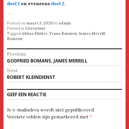
deel 1
en eveneens
deel 2
.
Posted on
maart 3, 2026
by
admin
Posted in
Literatuur
Tagged
Abbas Khider
,
Frans Roumen
,
James Merrill
,
Romenu
Bericht
Previous
Previous
GODFRIED BOMANS, JAMES MERRILL
navigatie
post:
Next
Next
ROBERT KLEINDIENST
post:
GEEF EEN REACTIE
Je e-mailadres wordt niet gepubliceerd.
Vereiste velden zijn gemarkeerd met
*