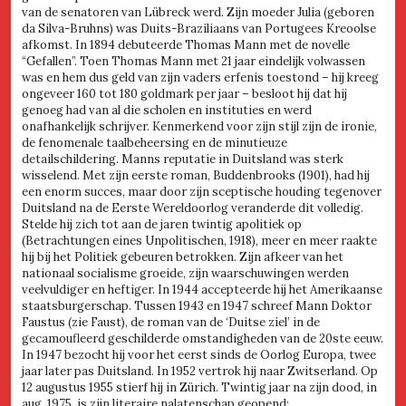
van de senatoren van Lübreck werd. Zijn moeder Julia (geboren
da Silva-Bruhns) was Duits-Braziliaans van Portugees Kreoolse
afkomst. In 1894 debuteerde Thomas Mann met de novelle
“Gefallen”. Toen Thomas Mann met 21 jaar eindelijk volwassen
was en hem dus geld van zijn vaders erfenis toestond – hij kreeg
ongeveer 160 tot 180 goldmark per jaar – besloot hij dat hij
genoeg had van al die scholen en instituties en werd
onafhankelijk schrijver. Kenmerkend voor zijn stijl zijn de ironie,
de fenomenale taalbeheersing en de minutieuze
detailschildering. Manns reputatie in Duitsland was sterk
wisselend. Met zijn eerste roman, Buddenbrooks (1901), had hij
een enorm succes, maar door zijn sceptische houding tegenover
Duitsland na de Eerste Wereldoorlog veranderde dit volledig.
Stelde hij zich tot aan de jaren twintig apolitiek op
(Betrachtungen eines Unpolitischen, 1918), meer en meer raakte
hij bij het Politiek gebeuren betrokken. Zijn afkeer van het
nationaal socialisme groeide, zijn waarschuwingen werden
veelvuldiger en heftiger. In 1944 accepteerde hij het Amerikaanse
staatsburgerschap. Tussen 1943 en 1947 schreef Mann Doktor
Faustus (zie Faust), de roman van de ‘Duitse ziel’ in de
gecamoufleerd geschilderde omstandigheden van de 20ste eeuw.
In 1947 bezocht hij voor het eerst sinds de Oorlog Europa, twee
jaar later pas Duitsland. In 1952 vertrok hij naar Zwitserland. Op
12 augustus 1955 stierf hij in Zürich. Twintig jaar na zijn dood, in
aug. 1975, is zijn literaire nalatenschap geopend: