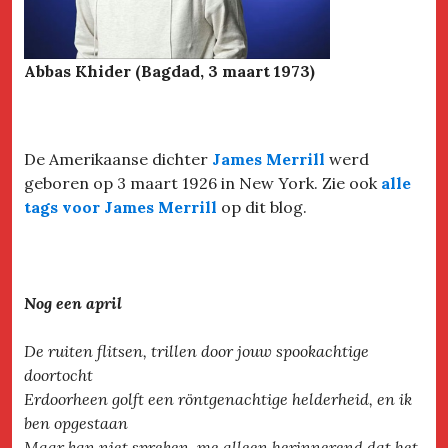
Abbas Khider (Bagdad, 3 maart 1973)
De Amerikaanse dichter
James Merrill
werd
geboren op 3 maart 1926 in New York. Zie ook
alle
tags voor James Merril
l
op dit blog.
Nog een april
De ruiten flitsen, trillen door jouw spookachtige
doortocht
Erdoorheen golft een röntgenachtige helderheid, en ik
ben opgestaan
Maar kan niet spreken, me alleen herinnerend dat het