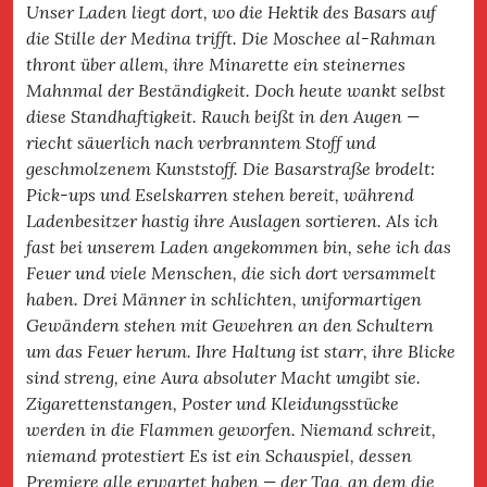
Unser Laden liegt dort, wo die Hektik des Basars auf
die Stille der Medina trifft. Die Moschee al-Rahman
thront über allem, ihre Minarette ein steinernes
Mahnmal der Beständigkeit. Doch heute wankt selbst
diese Standhaftigkeit. Rauch beißt in den Augen —
riecht säuerlich nach verbranntem Stoff und
geschmolzenem Kunststoff. Die Basarstraße brodelt:
Pick-ups und Eselskarren stehen bereit, während
Ladenbesitzer hastig ihre Auslagen sortieren. Als ich
fast bei unserem Laden angekommen bin, sehe ich das
Feuer und viele Menschen, die sich dort versammelt
haben. Drei Männer in schlichten, uniformartigen
Gewändern stehen mit Gewehren an den Schultern
um das Feuer herum. Ihre Haltung ist starr, ihre Blicke
sind streng, eine Aura absoluter Macht umgibt sie.
Zigarettenstangen, Poster und Kleidungsstücke
werden in die Flammen geworfen. Niemand schreit,
niemand protestiert Es ist ein Schauspiel, dessen
Premiere alle erwartet haben — der Tag, an dem die