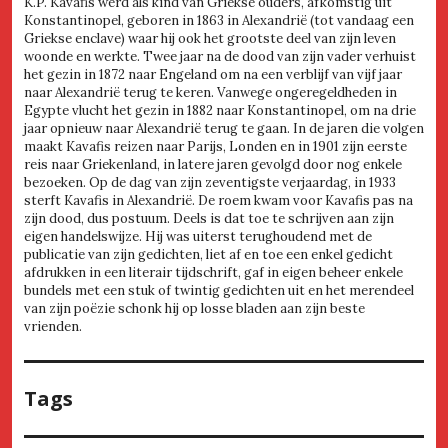
K.P. Kavafis werd als kind van Griekse ouders, afkomstig uit
Konstantinopel, geboren in 1863 in Alexandrië (tot vandaag een
Griekse enclave) waar hij ook het grootste deel van zijn leven
woonde en werkte. Twee jaar na de dood van zijn vader verhuist
het gezin in 1872 naar Engeland om na een verblijf van vijf jaar
naar Alexandrië terug te keren. Vanwege ongeregeldheden in
Egypte vlucht het gezin in 1882 naar Konstantinopel, om na drie
jaar opnieuw naar Alexandrië terug te gaan. In de jaren die volgen
maakt Kavafis reizen naar Parijs, Londen en in 1901 zijn eerste
reis naar Griekenland, in latere jaren gevolgd door nog enkele
bezoeken. Op de dag van zijn zeventigste verjaardag, in 1933
sterft Kavafis in Alexandrië. De roem kwam voor Kavafis pas na
zijn dood, dus postuum. Deels is dat toe te schrijven aan zijn
eigen handelswijze. Hij was uiterst terughoudend met de
publicatie van zijn gedichten, liet af en toe een enkel gedicht
afdrukken in een literair tijdschrift, gaf in eigen beheer enkele
bundels met een stuk of twintig gedichten uit en het merendeel
van zijn poëzie schonk hij op losse bladen aan zijn beste
vrienden.
Tags