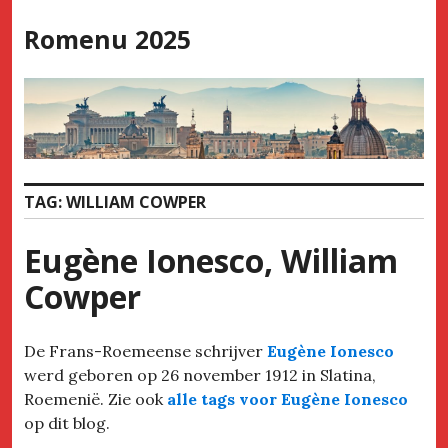
Skip
Romenu 2025
to
content
TAG:
WILLIAM COWPER
Eugène Ionesco, William
Cowper
De Frans-Roemeense schrijver
Eugène Ionesco
werd geboren op 26 november 1912 in Slatina,
Roemenië. Zie ook
alle tags voor Eugène Ionesco
op dit blog.