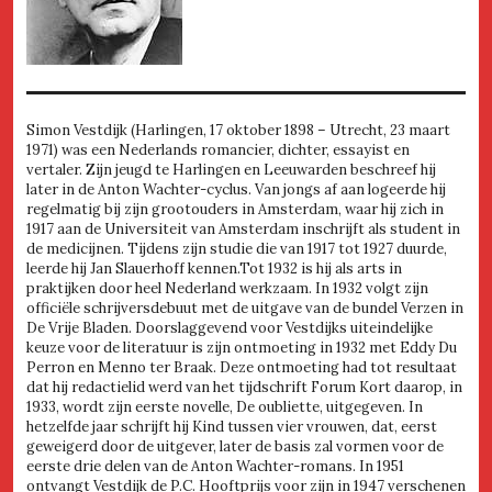
Simon Vestdijk (Harlingen, 17 oktober 1898 – Utrecht, 23 maart
1971) was een Nederlands romancier, dichter, essayist en
vertaler. Zijn jeugd te Harlingen en Leeuwarden beschreef hij
later in de Anton Wachter-cyclus. Van jongs af aan logeerde hij
regelmatig bij zijn grootouders in Amsterdam, waar hij zich in
1917 aan de Universiteit van Amsterdam inschrijft als student in
de medicijnen. Tijdens zijn studie die van 1917 tot 1927 duurde,
leerde hij Jan Slauerhoff kennen.Tot 1932 is hij als arts in
praktijken door heel Nederland werkzaam. In 1932 volgt zijn
officiële schrijversdebuut met de uitgave van de bundel Verzen in
De Vrije Bladen. Doorslaggevend voor Vestdijks uiteindelijke
keuze voor de literatuur is zijn ontmoeting in 1932 met Eddy Du
Perron en Menno ter Braak. Deze ontmoeting had tot resultaat
dat hij redactielid werd van het tijdschrift Forum Kort daarop, in
1933, wordt zijn eerste novelle, De oubliette, uitgegeven. In
hetzelfde jaar schrijft hij Kind tussen vier vrouwen, dat, eerst
geweigerd door de uitgever, later de basis zal vormen voor de
eerste drie delen van de Anton Wachter-romans. In 1951
ontvangt Vestdijk de P.C. Hooftprijs voor zijn in 1947 verschenen