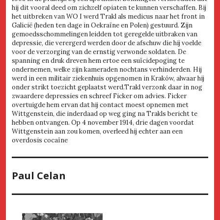
hij dit vooral deed om zichzelf opiaten te kunnen verschaffen. Bij
het uitbreken van WO I werd Trakl als medicus naar het front in
Galicië (heden ten dage in Oekraïne en Polen) gestuurd. Zijn
gemoedsschommelingen leidden tot geregelde uitbraken van
depressie, die verergerd werden door de afschuw die hij voelde
voor de verzorging van de ernstig verwonde soldaten. De
spanning en druk dreven hem ertoe een suïcidepoging te
ondernemen, welke zijn kameraden nochtans verhinderden. Hij
werd in een militair ziekenhuis opgenomen in Kraków, alwaar hij
onder strikt toezicht geplaatst werd.Trakl verzonk daar in nog
zwaardere depressies en schreef Ficker om advies. Ficker
overtuigde hem ervan dat hij contact moest opnemen met
Wittgenstein, die inderdaad op weg ging na Trakls bericht te
hebben ontvangen. Op 4 november 1914, drie dagen voordat
Wittgenstein aan zou komen, overleed hij echter aan een
overdosis cocaïne
Paul Celan