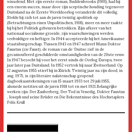
wisselend. Met zijn eerste roman, Buddenbrooks (1901), had hij
een enorm succes, maar door zijn sceptische houding tegenover
Duitsland na de Eerste Wereldoorlog veranderde dit volledig.
Stelde hij zich tot aan de jaren twintig apolitiek op
(Betrachtungen eines Unpolitischen, 1918), meer en meer raakte
hij bij het Politiek gebeuren betrokken. Zijn afkeer van het
nationaal socialisme groeide, zijn waarschuwingen werden
veelvuldiger en heftiger. In 1944 accepteerde hij het Amerikaanse
staatsburgerschap. Tussen 1943 en 1947 schreef Mann Doktor
Faustus (zie Faust), de roman van de ‘Duitse ziel’ in de
gecamoufleerd geschilderde omstandigheden van de 20ste eeuw.
In 1947 bezocht hij voor het eerst sinds de Oorlog Europa, twee
jaar later pas Duitsland. In 1952 vertrok hij naar Zwitserland. Op
12 augustus 1955 stierf hij in Zürich. Twintig jaar na zijn dood, in
aug. 1975, is zijn literaire nalatenschap geopend:
dagboekaantekeningen van 15 maart 1933 tot 29 juli 1955,
alsmede notities uit de jaren 1918 tot en met 1921.Belangrijke
werken zijn: Der Zauberberg, Der Tod in Venedig, Dokter Faustus
, Joseph und seine Brüder en Die Bekenntnisse des Hochstaplers
Felix Krull