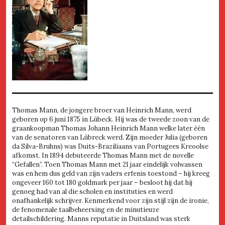
Thomas Mann, de jongere broer van Heinrich Mann, werd
geboren op 6 juni 1875 in Lübeck. Hij was de tweede zoon van de
graankoopman Thomas Johann Heinrich Mann welke later één
van de senatoren van Lübreck werd. Zijn moeder Julia (geboren
da Silva-Bruhns) was Duits-Braziliaans van Portugees Kreoolse
afkomst. In 1894 debuteerde Thomas Mann met de novelle
“Gefallen”. Toen Thomas Mann met 21 jaar eindelijk volwassen
was en hem dus geld van zijn vaders erfenis toestond – hij kreeg
ongeveer 160 tot 180 goldmark per jaar – besloot hij dat hij
genoeg had van al die scholen en instituties en werd
onafhankelijk schrijver. Kenmerkend voor zijn stijl zijn de ironie,
de fenomenale taalbeheersing en de minutieuze
detailschildering. Manns reputatie in Duitsland was sterk