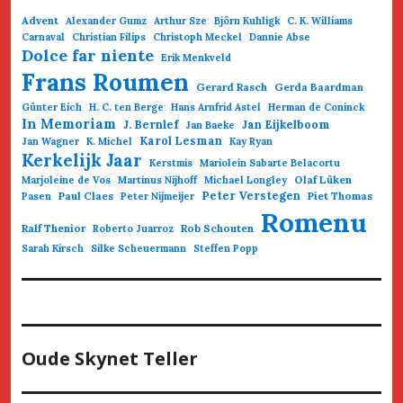
Advent
Alexander Gumz
Arthur Sze
Björn Kuhligk
C. K. Williams
Carnaval
Christian Filips
Christoph Meckel
Dannie Abse
Dolce far niente
Erik Menkveld
Frans Roumen
Gerard Rasch
Gerda Baardman
Günter Eich
H. C. ten Berge
Hans Arnfrid Astel
Herman de Coninck
In Memoriam
J. Bernlef
Jan Eijkelboom
Jan Baeke
Karol Lesman
Jan Wagner
K. Michel
Kay Ryan
Kerkelijk Jaar
Kerstmis
Mariolein Sabarte Belacortu
Olaf Lüken
Marjoleine de Vos
Martinus Nijhoff
Michael Longley
Paul Claes
Peter Verstegen
Piet Thomas
Pasen
Peter Nijmeijer
Romenu
Ralf Thenior
Rob Schouten
Roberto Juarroz
Sarah Kirsch
Silke Scheuermann
Steffen Popp
Oude Skynet Teller