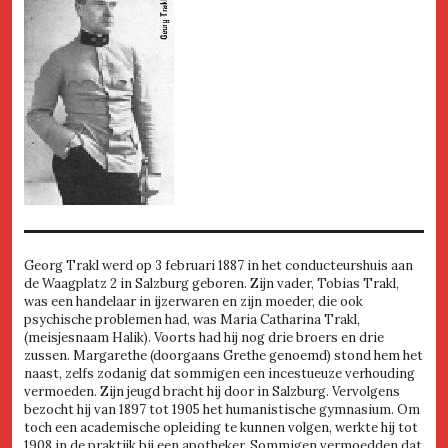
Georg Trakl werd op 3 februari 1887 in het conducteurshuis aan
de Waagplatz 2 in Salzburg geboren. Zijn vader, Tobias Trakl,
was een handelaar in ijzerwaren en zijn moeder, die ook
psychische problemen had, was Maria Catharina Trakl,
(meisjesnaam Halik). Voorts had hij nog drie broers en drie
zussen. Margarethe (doorgaans Grethe genoemd) stond hem het
naast, zelfs zodanig dat sommigen een incestueuze verhouding
vermoeden. Zijn jeugd bracht hij door in Salzburg. Vervolgens
bezocht hij van 1897 tot 1905 het humanistische gymnasium. Om
toch een academische opleiding te kunnen volgen, werkte hij tot
1908 in de praktijk bij een apotheker. Sommigen vermoedden dat