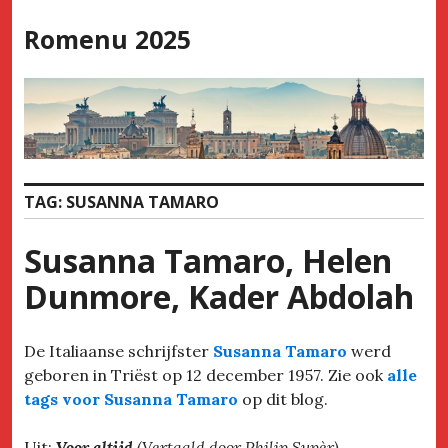
Skip
Romenu 2025
to
content
TAG:
SUSANNA TAMARO
Susanna Tamaro, Helen
Dunmore, Kader Abdolah
De Italiaanse schrijfster
Susanna Tamaro
werd
geboren in Triëst op 12 december 1957. Zie ook
alle
tags voor Susanna Tamaro
op dit blog.
Uit:
Voor altijd
(Vertaald door Philip Supèr)