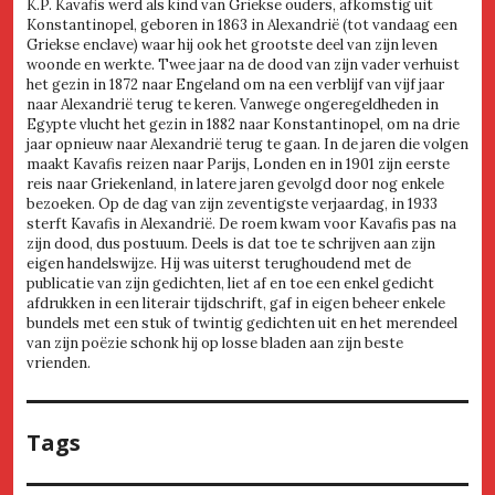
K.P. Kavafis werd als kind van Griekse ouders, afkomstig uit
Konstantinopel, geboren in 1863 in Alexandrië (tot vandaag een
Griekse enclave) waar hij ook het grootste deel van zijn leven
woonde en werkte. Twee jaar na de dood van zijn vader verhuist
het gezin in 1872 naar Engeland om na een verblijf van vijf jaar
naar Alexandrië terug te keren. Vanwege ongeregeldheden in
Egypte vlucht het gezin in 1882 naar Konstantinopel, om na drie
jaar opnieuw naar Alexandrië terug te gaan. In de jaren die volgen
maakt Kavafis reizen naar Parijs, Londen en in 1901 zijn eerste
reis naar Griekenland, in latere jaren gevolgd door nog enkele
bezoeken. Op de dag van zijn zeventigste verjaardag, in 1933
sterft Kavafis in Alexandrië. De roem kwam voor Kavafis pas na
zijn dood, dus postuum. Deels is dat toe te schrijven aan zijn
eigen handelswijze. Hij was uiterst terughoudend met de
publicatie van zijn gedichten, liet af en toe een enkel gedicht
afdrukken in een literair tijdschrift, gaf in eigen beheer enkele
bundels met een stuk of twintig gedichten uit en het merendeel
van zijn poëzie schonk hij op losse bladen aan zijn beste
vrienden.
Tags