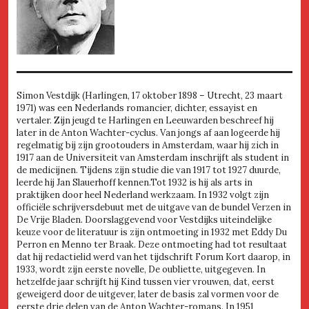
Simon Vestdijk (Harlingen, 17 oktober 1898 – Utrecht, 23 maart
1971) was een Nederlands romancier, dichter, essayist en
vertaler. Zijn jeugd te Harlingen en Leeuwarden beschreef hij
later in de Anton Wachter-cyclus. Van jongs af aan logeerde hij
regelmatig bij zijn grootouders in Amsterdam, waar hij zich in
1917 aan de Universiteit van Amsterdam inschrijft als student in
de medicijnen. Tijdens zijn studie die van 1917 tot 1927 duurde,
leerde hij Jan Slauerhoff kennen.Tot 1932 is hij als arts in
praktijken door heel Nederland werkzaam. In 1932 volgt zijn
officiële schrijversdebuut met de uitgave van de bundel Verzen in
De Vrije Bladen. Doorslaggevend voor Vestdijks uiteindelijke
keuze voor de literatuur is zijn ontmoeting in 1932 met Eddy Du
Perron en Menno ter Braak. Deze ontmoeting had tot resultaat
dat hij redactielid werd van het tijdschrift Forum Kort daarop, in
1933, wordt zijn eerste novelle, De oubliette, uitgegeven. In
hetzelfde jaar schrijft hij Kind tussen vier vrouwen, dat, eerst
geweigerd door de uitgever, later de basis zal vormen voor de
eerste drie delen van de Anton Wachter-romans. In 1951