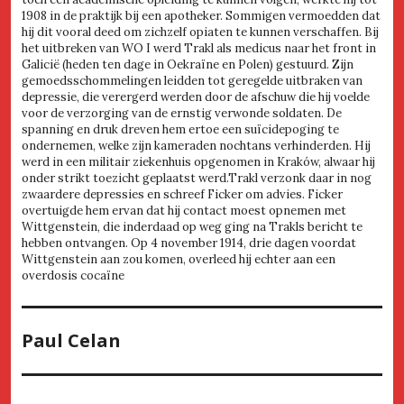
1908 in de praktijk bij een apotheker. Sommigen vermoedden dat
hij dit vooral deed om zichzelf opiaten te kunnen verschaffen. Bij
het uitbreken van WO I werd Trakl als medicus naar het front in
Galicië (heden ten dage in Oekraïne en Polen) gestuurd. Zijn
gemoedsschommelingen leidden tot geregelde uitbraken van
depressie, die verergerd werden door de afschuw die hij voelde
voor de verzorging van de ernstig verwonde soldaten. De
spanning en druk dreven hem ertoe een suïcidepoging te
ondernemen, welke zijn kameraden nochtans verhinderden. Hij
werd in een militair ziekenhuis opgenomen in Kraków, alwaar hij
onder strikt toezicht geplaatst werd.Trakl verzonk daar in nog
zwaardere depressies en schreef Ficker om advies. Ficker
overtuigde hem ervan dat hij contact moest opnemen met
Wittgenstein, die inderdaad op weg ging na Trakls bericht te
hebben ontvangen. Op 4 november 1914, drie dagen voordat
Wittgenstein aan zou komen, overleed hij echter aan een
overdosis cocaïne
Paul Celan