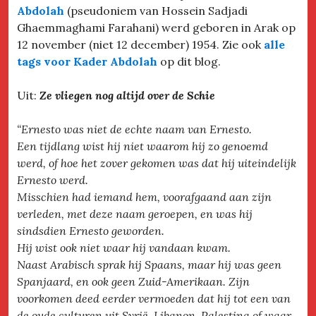
Abdolah
(pseudoniem van Hossein Sadjadi
Ghaemmaghami Farahani) werd geboren in Arak op
12 november (niet 12 december) 1954. Zie ook
alle
tags voor Kader Abdolah
op dit blog.
Uit:
Ze vliegen nog altijd over de Schie
“Ernesto was niet de echte naam van Ernesto.
Een tijdlang wist hij niet waarom hij zo genoemd
werd, of hoe het zover gekomen was dat hij uiteindelijk
Ernesto werd.
Misschien had iemand hem, voorafgaand aan zijn
verleden, met deze naam geroepen, en was hij
sindsdien Ernesto geworden.
Hij wist ook niet waar hij vandaan kwam.
Naast Arabisch sprak hij Spaans, maar hij was geen
Spanjaard, en ook geen Zuid-Amerikaan. Zijn
voorkomen deed eerder vermoeden dat hij tot een van
de oude culturen uit Syrië, Libanon, Palestina of waar