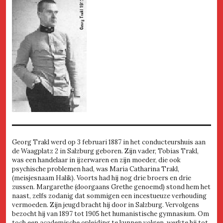
Georg Trakl werd op 3 februari 1887 in het conducteurshuis aan
de Waagplatz 2 in Salzburg geboren. Zijn vader, Tobias Trakl,
was een handelaar in ijzerwaren en zijn moeder, die ook
psychische problemen had, was Maria Catharina Trakl,
(meisjesnaam Halik). Voorts had hij nog drie broers en drie
zussen. Margarethe (doorgaans Grethe genoemd) stond hem het
naast, zelfs zodanig dat sommigen een incestueuze verhouding
vermoeden. Zijn jeugd bracht hij door in Salzburg. Vervolgens
bezocht hij van 1897 tot 1905 het humanistische gymnasium. Om
toch een academische opleiding te kunnen volgen, werkte hij tot