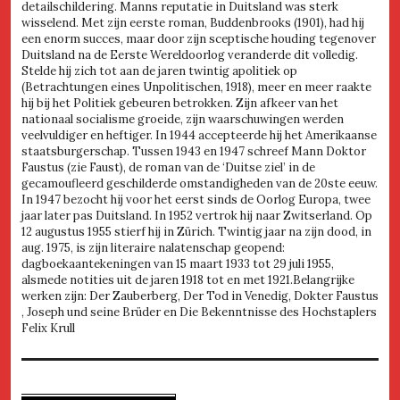
detailschildering. Manns reputatie in Duitsland was sterk
wisselend. Met zijn eerste roman, Buddenbrooks (1901), had hij
een enorm succes, maar door zijn sceptische houding tegenover
Duitsland na de Eerste Wereldoorlog veranderde dit volledig.
Stelde hij zich tot aan de jaren twintig apolitiek op
(Betrachtungen eines Unpolitischen, 1918), meer en meer raakte
hij bij het Politiek gebeuren betrokken. Zijn afkeer van het
nationaal socialisme groeide, zijn waarschuwingen werden
veelvuldiger en heftiger. In 1944 accepteerde hij het Amerikaanse
staatsburgerschap. Tussen 1943 en 1947 schreef Mann Doktor
Faustus (zie Faust), de roman van de ‘Duitse ziel’ in de
gecamoufleerd geschilderde omstandigheden van de 20ste eeuw.
In 1947 bezocht hij voor het eerst sinds de Oorlog Europa, twee
jaar later pas Duitsland. In 1952 vertrok hij naar Zwitserland. Op
12 augustus 1955 stierf hij in Zürich. Twintig jaar na zijn dood, in
aug. 1975, is zijn literaire nalatenschap geopend:
dagboekaantekeningen van 15 maart 1933 tot 29 juli 1955,
alsmede notities uit de jaren 1918 tot en met 1921.Belangrijke
werken zijn: Der Zauberberg, Der Tod in Venedig, Dokter Faustus
, Joseph und seine Brüder en Die Bekenntnisse des Hochstaplers
Felix Krull