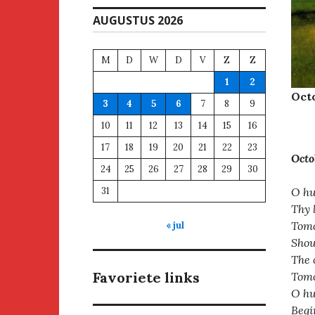
AUGUSTUS 2026
M
D
W
D
V
Z
Z
1
2
Octo
3
4
5
6
7
8
9
10
11
12
13
14
15
16
17
18
19
20
21
22
23
Octo
24
25
26
27
28
29
30
O hu
31
Thy 
Tomo
« jul
Shou
The 
Favoriete links
Tomo
O hu
Begi