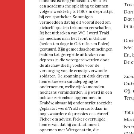
humanistische gymnasium. Om toch
Troe
een academische opleiding te kunnen
Dan 
volgen, werkte hij tot 1908 in de praktijk
bij een apotheker. Sommigen
Dat 
vermoedden dat hij dit vooral deed om
In u
zichzelf opiaten te kunnen verschaffen.
Bij het uitbreken van WO I werd Trakl
als medicus naar het front in Galicië
Doch
(heden ten dage in Oekraïne en Polen)
Niet
gestuurd. Zijn gemoedsschommelingen
En, 
leidden tot geregelde uitbraken van
depressie, die verergerd werden door
De c
de afschuw die hij voelde voor de
verzorging van de ernstig verwonde
Zwaa
soldaten. De spanning en druk dreven
hem ertoe een suïcidepoging te
Ontw
ondernemen, welke zijn kameraden
Gij,
nochtans verhinderden. Hij werd in een
Teru
militair ziekenhuis opgenomen in
Kraków, alwaar hij onder strikt toezicht
geplaatst werd.Trakl verzonk daar in
Tot 
nog zwaardere depressies en schreef
Mart
Ficker om advies. Ficker overtuigde
hem ervan dat hij contact moest
Nu w
opnemen met Wittgenstein, die
(Zélf