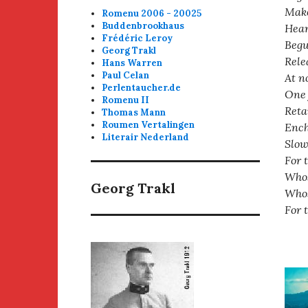
Make
Romenu 2006 - 20025
Buddenbrookhaus
Hear
Frédéric Leroy
Begu
Georg Trakl
Rele
Hans Warren
Paul Celan
At n
Perlentaucher.de
One 
Romenu II
Reta
Thomas Mann
Roumen Vertalingen
Ench
Literair Nederland
Slow
For t
Whos
Georg Trakl
Whos
For 