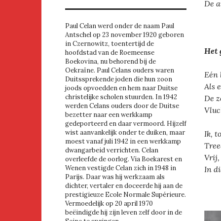
De a
Paul Celan werd onder de naam Paul
Antschel op 23 november 1920 geboren
in Czernowitz, toentertijd de
Het 
hoofdstad van de Roemeense
Boekovina, nu behorend bij de
Oekraïne. Paul Celans ouders waren
Eén 
Duitssprekende joden die hun zoon
Als 
joods opvoedden en hem naar Duitse
christelijke scholen stuurden. In 1942
De z
werden Celans ouders door de Duitse
Vluc
bezetter naar een werkkamp
gedeporteerd en daar vermoord. Hijzelf
wist aanvankelijk onder te duiken, maar
Ik, 
moest vanaf juli 1942 in een werkkamp
Tree
dwangarbeid verrichten. Celan
Vrij
overleefde de oorlog. Via Boekarest en
Wenen vestigde Celan zich in 1948 in
In d
Parijs. Daar was hij werkzaam als
dichter, vertaler en doceerde hij aan de
prestigieuze Ecole Normale Supérieure.
Vermoedelijk op 20 april 1970
beëindigde hij zijn leven zelf door in de