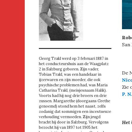
Robe
San 
Georg Trakl werd op 3 februari 1887 in
het conducteurshuis aan de Waagplatz
2 in Salzburg geboren. Zijn vader,
De N
Tobias Trakl, was een handelaar in
Nic
ijzerwaren en zijn moeder, die ook
psychische problemen had, was Maria
Zie 
Catharina Trakl, (meisjesnaam Halik).
P. N
Voorts had hij nog drie broers en drie
zussen. Margarethe (doorgaans Grethe
genoemd) stond hem het naast, zelfs
zodanig dat sommigen een incestueuze
verhouding vermoeden. Zijn jeugd
Het 
bracht hij door in Salzburg. Vervolgens
bezocht hij van 1897 tot 1905 het