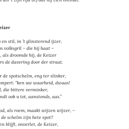
eizer
en stil, in ’t glinsterend ijzer,
n volksgril – die hij haat –
t, als droomde hij, de Keizer
s de davering door der straat.
 de spotschelm, eng ter slinker,
mpert: “ken uw waarheid, dwaas!
, die bittere verminker,
ndt ook u tot, aanstonds, aas.”
d, als roem, maakt wijzen wijzer, –
 de schelm zijn hete spot?
n blijft, onverlet, de Keizer,