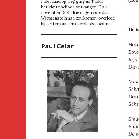
inderdaad op weg ging na Trakls
bericht te hebben ontvangen. Op 4
november 1914, drie dagen voordat
Wittgenstein aan zou komen, overleed
hij echter aan een overdosis cocaïne
De k
Hoog 
Paul Celan
Bove
Rijd
Dwar
Maar
Scha
Dood
Sche
Smaa
Baat
De ee