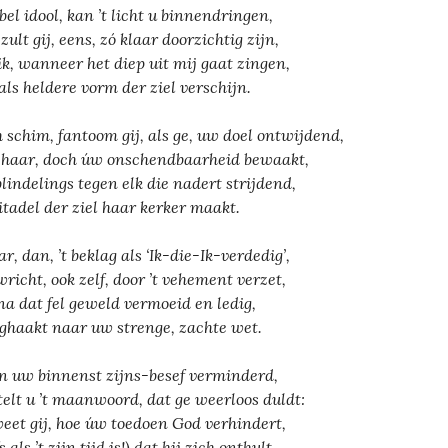
bel idool, kan ’t licht u binnendringen,
zult gij, eens, zó klaar doorzichtig zijn,
ik, wanneer het diep uit mij gaat zingen,
 als heldere vorm der ziel verschijn.
 schim, fantoom gij, als ge, uw doel ontwijdend,
 haar, doch úw onschendbaarheid bewaakt,
blindelings tegen elk die nadert strijdend,
itadel der ziel haar kerker maakt.
r, dan, ’t beklag als ‘Ik-die-Ik-verdedig’,
richt, ook zelf, door ’t vehement verzet,
 na dat fel geweld vermoeid en ledig,
ghaakt naar uw strenge, zachte wet.
in uw binnenst zijns-besef verminderd,
elt u ’t maanwoord, dat ge weerloos duldt:
eet gij, hoe úw toedoen God verhindert,
s als ’t zijn tijd is!) dat hij zich onthult.