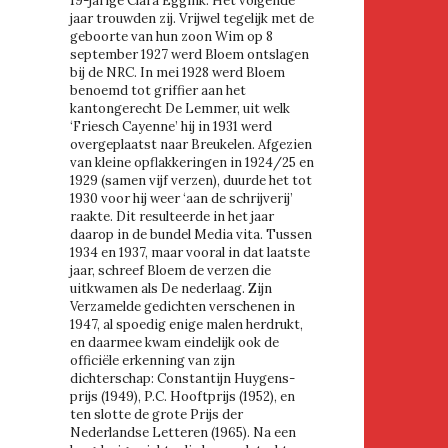
19-jarige Clara Eggink. Het volgende
jaar trouwden zij. Vrijwel tegelijk met de
geboorte van hun zoon Wim op 8
september 1927 werd Bloem ontslagen
bij de NRC. In mei 1928 werd Bloem
benoemd tot griffier aan het
kantongerecht De Lemmer, uit welk
‘Friesch Cayenne’ hij in 1931 werd
overgeplaatst naar Breukelen. Afgezien
van kleine opflakkeringen in 1924/25 en
1929 (samen vijf verzen), duurde het tot
1930 voor hij weer ‘aan de schrijverij’
raakte. Dit resulteerde in het jaar
daarop in de bundel Media vita. Tussen
1934 en 1937, maar vooral in dat laatste
jaar, schreef Bloem de verzen die
uitkwamen als De nederlaag. Zijn
Verzamelde gedichten verschenen in
1947, al spoedig enige malen herdrukt,
en daarmee kwam eindelijk ook de
officiële erkenning van zijn
dichterschap: Constantijn Huygens-
prijs (1949), P.C. Hooftprijs (1952), en
ten slotte de grote Prijs der
Nederlandse Letteren (1965). Na een