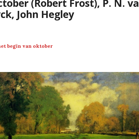
tober (Robert Frost), P. N. v
ck, John Hegley
het begin van oktober