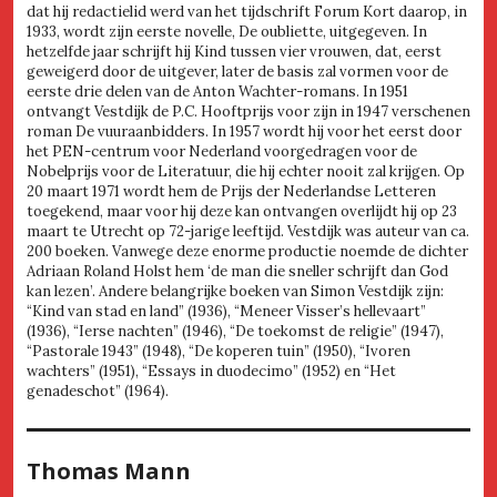
dat hij redactielid werd van het tijdschrift Forum Kort daarop, in
1933, wordt zijn eerste novelle, De oubliette, uitgegeven. In
hetzelfde jaar schrijft hij Kind tussen vier vrouwen, dat, eerst
geweigerd door de uitgever, later de basis zal vormen voor de
eerste drie delen van de Anton Wachter-romans. In 1951
ontvangt Vestdijk de P.C. Hooftprijs voor zijn in 1947 verschenen
roman De vuuraanbidders. In 1957 wordt hij voor het eerst door
het PEN-centrum voor Nederland voorgedragen voor de
Nobelprijs voor de Literatuur, die hij echter nooit zal krijgen. Op
20 maart 1971 wordt hem de Prijs der Nederlandse Letteren
toegekend, maar voor hij deze kan ontvangen overlijdt hij op 23
maart te Utrecht op 72-jarige leeftijd. Vestdijk was auteur van ca.
200 boeken. Vanwege deze enorme productie noemde de dichter
Adriaan Roland Holst hem ‘de man die sneller schrijft dan God
kan lezen’. Andere belangrijke boeken van Simon Vestdijk zijn:
“Kind van stad en land” (1936), “Meneer Visser’s hellevaart”
(1936), “Ierse nachten” (1946), “De toekomst de religie” (1947),
“Pastorale 1943” (1948), “De koperen tuin” (1950), “Ivoren
wachters” (1951), “Essays in duodecimo” (1952) en “Het
genadeschot” (1964).
Thomas Mann