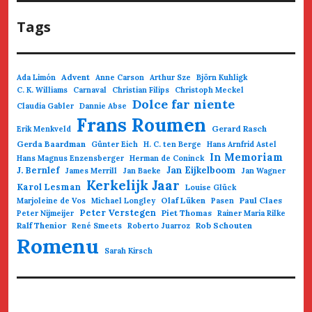
Tags
Advent
Ada Limón
Anne Carson
Arthur Sze
Björn Kuhligk
C. K. Williams
Carnaval
Christian Filips
Christoph Meckel
Dolce far niente
Claudia Gabler
Dannie Abse
Frans Roumen
Gerard Rasch
Erik Menkveld
Gerda Baardman
Günter Eich
H. C. ten Berge
Hans Arnfrid Astel
In Memoriam
Hans Magnus Enzensberger
Herman de Coninck
Jan Eijkelboom
J. Bernlef
James Merrill
Jan Baeke
Jan Wagner
Kerkelijk Jaar
Karol Lesman
Louise Glück
Olaf Lüken
Paul Claes
Marjoleine de Vos
Michael Longley
Pasen
Peter Verstegen
Piet Thomas
Peter Nijmeijer
Rainer Maria Rilke
Ralf Thenior
Rob Schouten
René Smeets
Roberto Juarroz
Romenu
Sarah Kirsch