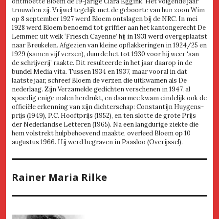
ontmoette Bloem de 19-jarige Clara Eggink. Het volgende jaar
trouwden zij. Vrijwel tegelijk met de geboorte van hun zoon Wim
op 8 september 1927 werd Bloem ontslagen bij de NRC. In mei
1928 werd Bloem benoemd tot griffier aan het kantongerecht De
Lemmer, uit welk ‘Friesch Cayenne’ hij in 1931 werd overgeplaatst
naar Breukelen. Afgezien van kleine opflakkeringen in 1924/25 en
1929 (samen vijf verzen), duurde het tot 1930 voor hij weer ‘aan
de schrijverij’ raakte. Dit resulteerde in het jaar daarop in de
bundel Media vita. Tussen 1934 en 1937, maar vooral in dat
laatste jaar, schreef Bloem de verzen die uitkwamen als De
nederlaag. Zijn Verzamelde gedichten verschenen in 1947, al
spoedig enige malen herdrukt, en daarmee kwam eindelijk ook de
officiële erkenning van zijn dichterschap: Constantijn Huygens-
prijs (1949), P.C. Hooftprijs (1952), en ten slotte de grote Prijs
der Nederlandse Letteren (1965). Na een langdurige ziekte die
hem volstrekt hulpbehoevend maakte, overleed Bloem op 10
augustus 1966. Hij werd begraven in Paasloo (Overijssel).
Rainer Maria Rilke