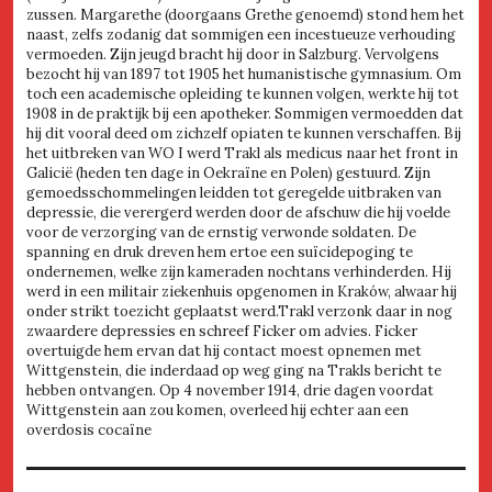
zussen. Margarethe (doorgaans Grethe genoemd) stond hem het
naast, zelfs zodanig dat sommigen een incestueuze verhouding
vermoeden. Zijn jeugd bracht hij door in Salzburg. Vervolgens
bezocht hij van 1897 tot 1905 het humanistische gymnasium. Om
toch een academische opleiding te kunnen volgen, werkte hij tot
1908 in de praktijk bij een apotheker. Sommigen vermoedden dat
hij dit vooral deed om zichzelf opiaten te kunnen verschaffen. Bij
het uitbreken van WO I werd Trakl als medicus naar het front in
Galicië (heden ten dage in Oekraïne en Polen) gestuurd. Zijn
gemoedsschommelingen leidden tot geregelde uitbraken van
depressie, die verergerd werden door de afschuw die hij voelde
voor de verzorging van de ernstig verwonde soldaten. De
spanning en druk dreven hem ertoe een suïcidepoging te
ondernemen, welke zijn kameraden nochtans verhinderden. Hij
werd in een militair ziekenhuis opgenomen in Kraków, alwaar hij
onder strikt toezicht geplaatst werd.Trakl verzonk daar in nog
zwaardere depressies en schreef Ficker om advies. Ficker
overtuigde hem ervan dat hij contact moest opnemen met
Wittgenstein, die inderdaad op weg ging na Trakls bericht te
hebben ontvangen. Op 4 november 1914, drie dagen voordat
Wittgenstein aan zou komen, overleed hij echter aan een
overdosis cocaïne