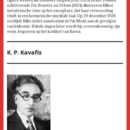
rijpere werken als Duineser Elegien (1912-1923) en het ronduit
schitterende Die Sonette an Orfeus (1924) illustreren Rilkes
metafysische visie op het onzegbare, dat haar verwoording
vindt in een hermetische muzikale taal. Op 29 december 1926
overlijdt Rilke in het sanatorium in Val-Mont aan de gevolgen
van leukemie. Enkele dagen later wordt hij, overeenkomstig zijn
wens, begraven op het kerkhof van Raron.
K. P. Kavafis