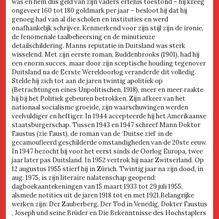
was en hem dus geld van zijn vaders erfenis toestond – hij kreeg
ongeveer 160 tot 180 goldmark per jaar – besloot hij dat hij
genoeg had van al die scholen en instituties en werd
onafhankelijk schrijver. Kenmerkend voor zijn stijl zijn de ironie,
de fenomenale taalbeheersing en de minutieuze
detailschildering. Manns reputatie in Duitsland was sterk
wisselend. Met zijn eerste roman, Buddenbrooks (1901), had hij
een enorm succes, maar door zijn sceptische houding tegenover
Duitsland na de Eerste Wereldoorlog veranderde dit volledig.
Stelde hij zich tot aan de jaren twintig apolitiek op
(Betrachtungen eines Unpolitischen, 1918), meer en meer raakte
hij bij het Politiek gebeuren betrokken. Zijn afkeer van het
nationaal socialisme groeide, zijn waarschuwingen werden
veelvuldiger en heftiger. In 1944 accepteerde hij het Amerikaanse
staatsburgerschap. Tussen 1943 en 1947 schreef Mann Doktor
Faustus (zie Faust), de roman van de ‘Duitse ziel’ in de
gecamoufleerd geschilderde omstandigheden van de 20ste eeuw.
In 1947 bezocht hij voor het eerst sinds de Oorlog Europa, twee
jaar later pas Duitsland. In 1952 vertrok hij naar Zwitserland. Op
12 augustus 1955 stierf hij in Zürich. Twintig jaar na zijn dood, in
aug. 1975, is zijn literaire nalatenschap geopend:
dagboekaantekeningen van 15 maart 1933 tot 29 juli 1955,
alsmede notities uit de jaren 1918 tot en met 1921.Belangrijke
werken zijn: Der Zauberberg, Der Tod in Venedig, Dokter Faustus
, Joseph und seine Brüder en Die Bekenntnisse des Hochstaplers