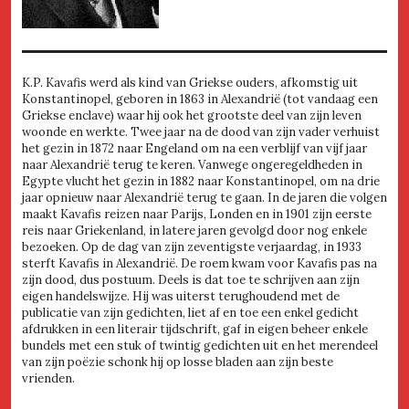
K.P. Kavafis werd als kind van Griekse ouders, afkomstig uit
Konstantinopel, geboren in 1863 in Alexandrië (tot vandaag een
Griekse enclave) waar hij ook het grootste deel van zijn leven
woonde en werkte. Twee jaar na de dood van zijn vader verhuist
het gezin in 1872 naar Engeland om na een verblijf van vijf jaar
naar Alexandrië terug te keren. Vanwege ongeregeldheden in
Egypte vlucht het gezin in 1882 naar Konstantinopel, om na drie
jaar opnieuw naar Alexandrië terug te gaan. In de jaren die volgen
maakt Kavafis reizen naar Parijs, Londen en in 1901 zijn eerste
reis naar Griekenland, in latere jaren gevolgd door nog enkele
bezoeken. Op de dag van zijn zeventigste verjaardag, in 1933
sterft Kavafis in Alexandrië. De roem kwam voor Kavafis pas na
zijn dood, dus postuum. Deels is dat toe te schrijven aan zijn
eigen handelswijze. Hij was uiterst terughoudend met de
publicatie van zijn gedichten, liet af en toe een enkel gedicht
afdrukken in een literair tijdschrift, gaf in eigen beheer enkele
bundels met een stuk of twintig gedichten uit en het merendeel
van zijn poëzie schonk hij op losse bladen aan zijn beste
vrienden.