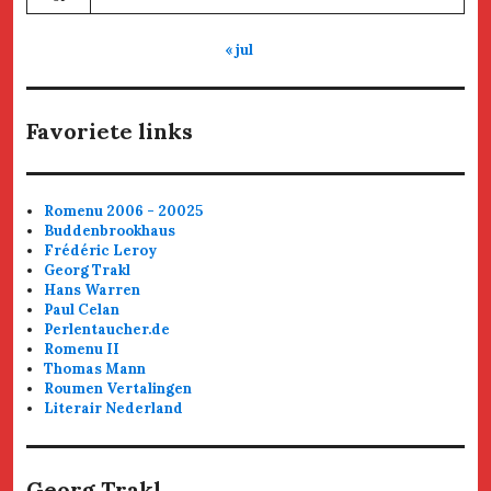
« jul
Favoriete links
Romenu 2006 - 20025
Buddenbrookhaus
Frédéric Leroy
Georg Trakl
Hans Warren
Paul Celan
Perlentaucher.de
Romenu II
Thomas Mann
Roumen Vertalingen
Literair Nederland
Georg Trakl