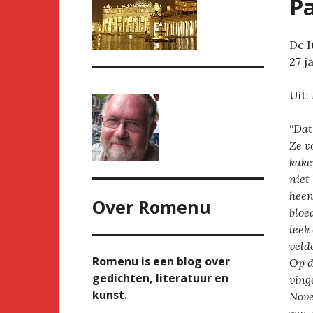
Pa
De I
27 j
Uit:
“
Dat
Ze v
kake
niet
heen
Over
Romenu
bloe
leek
veld
Romenu is een blog over
Op d
gedichten, literatuur en
ving
kunst.
Nove