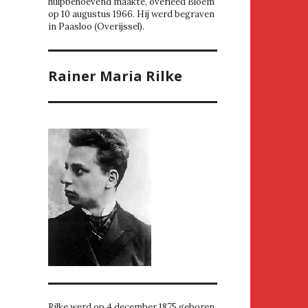
hulpbehoevend maakte, overleed Bloem
op 10 augustus 1966. Hij werd begraven
in Paasloo (Overijssel).
Rainer Maria Rilke
Rilke werd op 4 december 1875 geboren