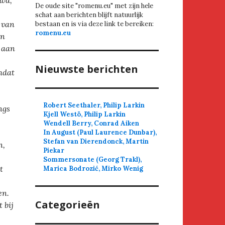
uwd,
De oude site "romenu.eu" met zijn hele
schat aan berichten blijft natuurlijk
d van
bestaan en is via deze link te bereiken:
romenu.eu
en
 aan
Nieuwste berichten
mdat
Robert Seethaler, Philip Larkin
ngs
Kjell Westö, Philip Larkin
Wendell Berry, Conrad Aiken
In August (Paul Laurence Dunbar),
Stefan van Dierendonck, Martin
n,
Piekar
Sommersonate (Georg Trakl),
t
Marica Bodrozić, Mirko Wenig
en.
Categorieën
 bij