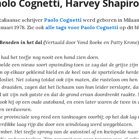
olo Cognetti, Harvey Shapiro
taliaanse schrijver
Paolo Cognetti
werd geboren in Milaan
anuari 1978. Zie ook
alle tags voor Paolo Cognetti
op dit b
Beneden in het dal (
Vertaald door
Yond Boeke en Patty Krone)
 had het teefje nog nooit een hond zien doen.
oelde een nieuw soort opwinding toen ze zag dat de grijze zijn
n op elkaar geklemd hield en de keel van de spartelende herde
 losliet. Net zolang totdat ook zijn maten, die rusteloos om hen
 draaiden, zagen dat het lichaam van hun leider verslapte, da
d uit zijn nek gutste en dat de grond ervan doordrenkt raakte.
 ook hij op een oude autoband, en even later waren de twee in 
en verdwenen.
e provinciale weg reed een tankwagen voorbij; op het dak lag 
erdikke laag rijp die door een windvlaag werd weggeblazen.
mber. Het teefje sprong van de autostoel af en kwispelde naar