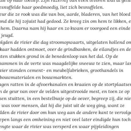
 die op haar toeliep. Zijn razernij van even tevoren was al gel
besnuffelde haar goedmoedig, liet zich besnuffelen.
eur die ze rook was die van bos, aarde, bladeren, van het bloe
ond die hij zojuist had gedood. Ze kreeg zin om hem te likken, 
e hem. Daarna nam hij haar en zo kwam er voorgoed een einde
 jeugd.
olgden de rivier die dag stroomopwaarts, uitgelaten hollend o
lkaar hadden ontmoet, over de grindbanken, de eilandjes en de
aten stukken grond in de benedenloop van het dal. Op de
kammen in de verte was maagdelijke sneeuw te zien, maar la
ivier stonden cement- en meubelfabrieken, groothandels in
bouwmaterialen en bouwmarkten.
agen ratten in de afvoerkanalen en kraaien op de stortplaatse
n de geur van over de velden uitgestrooide mest, en toen ze op
en stuitten, in een bestelbusje op de oever, begreep zij, die nie
 was voor mensen, dat hij die juist uit de weg ging, want ze
den de rivier door om hun weg aan de andere kant te vervolg
iepen langs een omheining en niet veel later eindigde hun tocht
engte waar de rivier was versperd en waar pijpleidingen