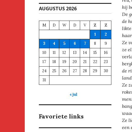
reu,
hij 
AUGUSTUS 2026
De g
de h
M
D
W
D
V
Z
Z
likt
1
2
haar
Ze v
3
4
5
6
7
8
9
ze e
10
11
12
13
14
15
16
verl
17
18
19
20
21
22
23
berg
de r
24
25
26
27
28
29
30
land
31
Ze z
roke
« jul
mens
bang
waad
Favoriete links
Ze l
een 