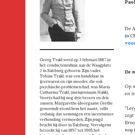
Paol
De 
in C
voo
Georg Trakl werd op 3 februari 1887 in
het conducteurshuis aan de Waagplatz
2 in Salzburg geboren. Zijn vader,
De m
Tobias Trakl, was een handelaar in
ijzerwaren en zijn moeder, die ook
Op m
psychische problemen had, was Maria
Catharina Trakl, (meisjesnaam Halik).
en i
Voorts had hij nog drie broers en drie
zussen. Margarethe (doorgaans Grethe
“Lee
genoemd) stond hem het naast, zelfs
zodanig dat sommigen een incestueuze
zegt
verhouding vermoeden. Zijn jeugd
Broo
bracht hij door in Salzburg. Vervolgens
nog 
bezocht hij van 1897 tot 1905 het