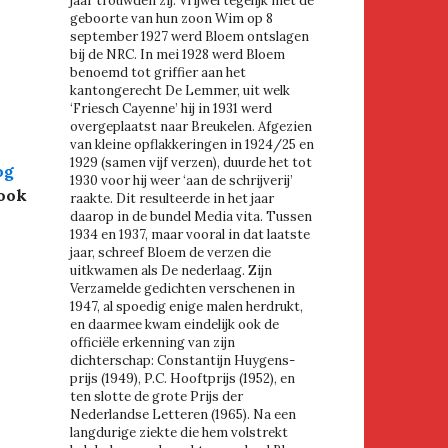
jaar trouwden zij. Vrijwel tegelijk met de
geboorte van hun zoon Wim op 8
september 1927 werd Bloem ontslagen
bij de NRC. In mei 1928 werd Bloem
benoemd tot griffier aan het
kantongerecht De Lemmer, uit welk
‘Friesch Cayenne’ hij in 1931 werd
overgeplaatst naar Breukelen. Afgezien
van kleine opflakkeringen in 1924/25 en
1929 (samen vijf verzen), duurde het tot
og
1930 voor hij weer ‘aan de schrijverij’
ook
raakte. Dit resulteerde in het jaar
daarop in de bundel Media vita. Tussen
1934 en 1937, maar vooral in dat laatste
jaar, schreef Bloem de verzen die
uitkwamen als De nederlaag. Zijn
Verzamelde gedichten verschenen in
1947, al spoedig enige malen herdrukt,
en daarmee kwam eindelijk ook de
officiële erkenning van zijn
dichterschap: Constantijn Huygens-
prijs (1949), P.C. Hooftprijs (1952), en
ten slotte de grote Prijs der
Nederlandse Letteren (1965). Na een
langdurige ziekte die hem volstrekt