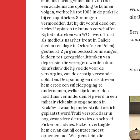
humanistische gymnasium. Om toch
een academische opleiding te kunnen
Waar
volgen, werkte hij tot 1908 in de praktijk
als 
bij een apotheker. Sommigen
vermoedden dat hij dit vooral deed om
zichzelf opiaten te kunnen verschaffen.
Een 
Bij het uitbreken van WO I werd Trakl
zwar
als medicus naar het front in Galicië
(heden ten dage in Oekraïne en Polen)
gestuurd. Zijn gemoedsschommelingen
leidden tot geregelde uitbraken van
depressie, die verergerd werden door
de afschuw die hij voelde voor de
Vert
verzorging van de ernstig verwonde
soldaten. De spanning en druk dreven
hem ertoe een suïcidepoging te
ondernemen, welke zijn kameraden
nochtans verhinderden. Hij werd in een
militair ziekenhuis opgenomen in
Kraków, alwaar hij onder strikt toezicht
geplaatst werd.Trakl verzonk daar in
nog zwaardere depressies en schreef
Ficker om advies. Ficker overtuigde
hem ervan dat hij contact moest
opnemen met Wittgenstein, die