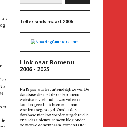
 op
Teller
sinds maart 2006
log.
Link naar Romenu
r
2006 - 2025
t er
 Nu
Na 19 jaar was het uiteindelijk zo ver. De
de
database die met de oude romenu
website is verbonden was vol en er
konden geen berichten meer aan
een
worden toegevoegd. Omdat deze
database niet kon worden uitgebreid is
 de
er nu deze nieuwe romenu blog onder
de nieuwe domeinnaam "romenu.site".