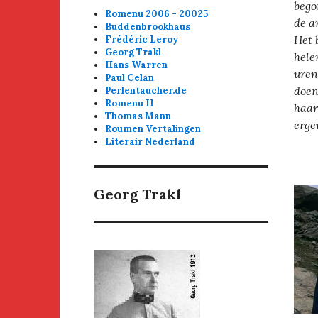
bego
Romenu 2006 - 20025
de a
Buddenbrookhaus
Het 
Frédéric Leroy
Georg Trakl
hele
Hans Warren
uren
Paul Celan
doen
Perlentaucher.de
Romenu II
haar
Thomas Mann
erge
Roumen Vertalingen
Literair Nederland
Georg Trakl