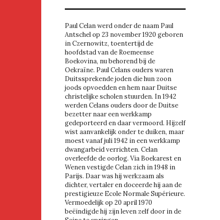
Paul Celan werd onder de naam Paul
Antschel op 23 november 1920 geboren
in Czernowitz, toentertijd de
hoofdstad van de Roemeense
Boekovina, nu behorend bij de
Oekraïne. Paul Celans ouders waren
Duitssprekende joden die hun zoon
joods opvoedden en hem naar Duitse
christelijke scholen stuurden. In 1942
werden Celans ouders door de Duitse
bezetter naar een werkkamp
gedeporteerd en daar vermoord. Hijzelf
wist aanvankelijk onder te duiken, maar
moest vanaf juli 1942 in een werkkamp
dwangarbeid verrichten. Celan
overleefde de oorlog. Via Boekarest en
Wenen vestigde Celan zich in 1948 in
Parijs. Daar was hij werkzaam als
dichter, vertaler en doceerde hij aan de
prestigieuze Ecole Normale Supérieure.
Vermoedelijk op 20 april 1970
beëindigde hij zijn leven zelf door in de