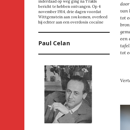
inderdaad op weg ging na Trakls
door
bericht te hebben ontvangen. Op 4
van 
november 1914, drie dagen voordat
Wittgenstein aan zou komen, overleed
tot 
hij echter aan een overdosis cocaïne
bron
geme
een 
Paul Celan
tafe
tot 
Vert