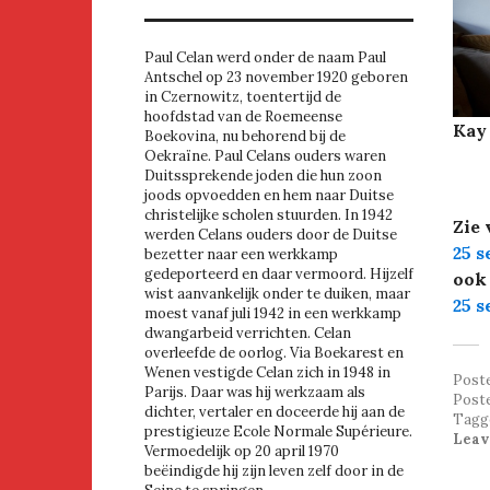
Paul Celan werd onder de naam Paul
Antschel op 23 november 1920 geboren
in Czernowitz, toentertijd de
hoofdstad van de Roemeense
Kay 
Boekovina, nu behorend bij de
Oekraïne. Paul Celans ouders waren
Duitssprekende joden die hun zoon
joods opvoedden en hem naar Duitse
christelijke scholen stuurden. In 1942
Zie 
werden Celans ouders door de Duitse
25 s
bezetter naar een werkkamp
gedeporteerd en daar vermoord. Hijzelf
oo
wist aanvankelijk onder te duiken, maar
25 s
moest vanaf juli 1942 in een werkkamp
dwangarbeid verrichten. Celan
overleefde de oorlog. Via Boekarest en
Wenen vestigde Celan zich in 1948 in
Post
Parijs. Daar was hij werkzaam als
Post
dichter, vertaler en doceerde hij aan de
Tagg
prestigieuze Ecole Normale Supérieure.
Leav
Vermoedelijk op 20 april 1970
beëindigde hij zijn leven zelf door in de