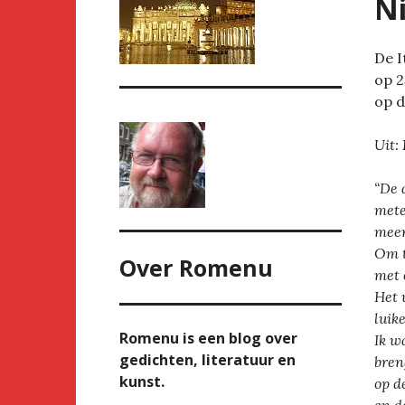
Ni
De I
op 2
op d
Uit:
“De 
mete
meer
Om t
Over
Romenu
met 
Het 
luik
Romenu is een blog over
Ik w
gedichten, literatuur en
bren
kunst.
op d