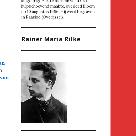
langdurige ziekte die hem volstrekt
hulpbehoevend maakte, overleed Bloem
op 10 augustus 1966. Hij werd begraven
in Paasloo (Overijssel).
Rainer Maria Rilke
an
n
 van