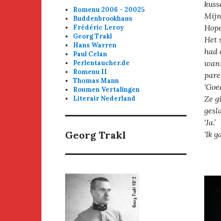
kuss
Romenu 2006 - 20025
Mijn
Buddenbrookhaus
Hope
Frédéric Leroy
Georg Trakl
Het 
Hans Warren
had 
Paul Celan
wann
Perlentaucher.de
Romenu II
pare
Thomas Mann
‘Goe
Roumen Vertalingen
Ze g
Literair Nederland
gesl
‘Ja.’
Georg Trakl
‘Ik 