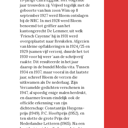
19-jarige Clara Eggink. Het volgende
jaar trouwden zij. Vrijwel tegelijk met de
geboorte van hun zoon Wim op 8
september 1927 werd Bloem ontslagen
bij de NRC. In mei 1928 werd Bloem
benoemd tot griffier aan het
kantongerecht De Lemmer, uit welk
‘Friesch Cayenne’ hij in 1931 werd
overgeplaatst naar Breukelen. Afgezien
van kleine opflakkeringen in 1924/25 en
1929 (samen vijf verzen), duurde het tot
1930 voor hij weer ‘aan de schrijverij’
raakte. Dit resulteerde in het jaar
daarop in de bundel Media vita. Tussen
1934 en 1937, maar vooral in dat laatste
jaar, schreef Bloem de verzen die
uitkwamen als De nederlaag. Zijn
Verzamelde gedichten verschenen in
1947, al spoedig enige malen herdrukt,
en daarmee kwam eindelijk ook de
officiële erkenning van zijn
dichterschap: Constantijn Huygens-
prijs (1949), P.C. Hooftprijs (1952), en
ten slotte de grote Prijs der
Nederlandse Letteren (1965). Na een