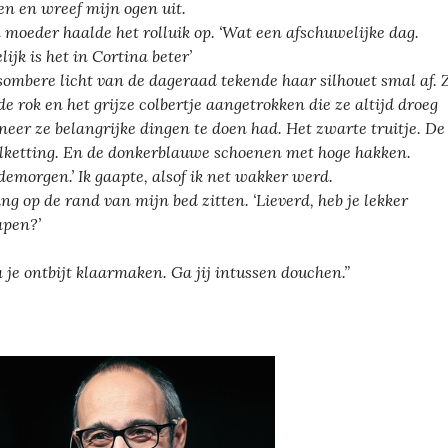
en en wreef mijn ogen uit.
 moeder haalde het rolluik op. ‘Wat een afschuwelijke dag.
lijk is het in Cortina beter’
sombere licht van de dageraad tekende haar silhouet smal af. 
de rok en het grijze colbertje aangetrokken die ze altijd droeg
eer ze belangrijke dingen te doen had. Het zwarte truitje. De
lketting. En de donkerblauwe schoenen met hoge hakken.
demorgen.’ Ik gaapte, alsof ik net wakker werd.
ing op de rand van mijn bed zitten. ‘Lieverd, heb je lekker
apen?’
ga je ontbijt klaarmaken. Ga jij intussen douchen.”