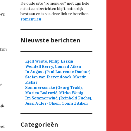
De oude site "romenu.eu" met zijn hele
schat aan berichten blijft natuurlijk
ore-
bestaan en is via deze link te bereiken:
romenu.eu
Nieuwste berichten
eten
Kjell Westö, Philip Larkin
Wendell Berry, Conrad Aiken
In August (Paul Laurence Dunbar),
Stefan van Dierendonck, Martin
Piekar
ie
Sommersonate (Georg Trakl),
Marica Bodrozić, Mirko Wenig
Im Sommerwind (Reinhold Fuchs),
Jussi Adler-Olsen, Conrad Aiken
jk
Categorieën
het