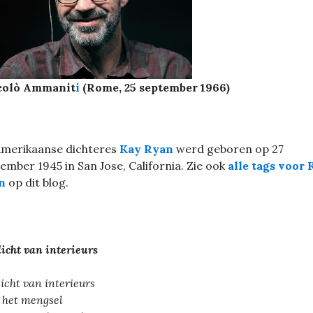
colò Ammanit
i
(Rome, 25 september 1966)
Amerikaanse dichteres
Kay Ryan
werd geboren op 27
ember 1945 in San Jose, California. Zie ook
alle tags voor 
n
op dit blog.
licht van interieurs
licht van interieurs
e het mengsel