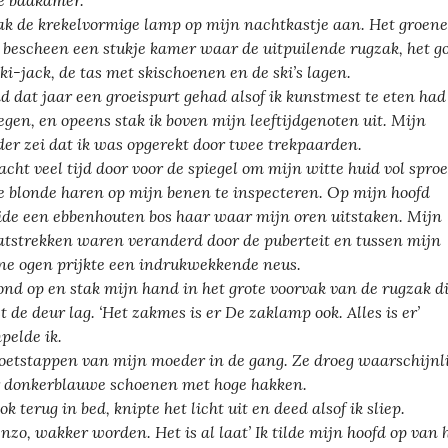
e badkamer.
tak de krekelvormige lamp op mijn nachtkastje aan. Het groene
t bescheen een stukje kamer waar de uitpuilende rugzak, het g
ski-jack, de tas met skischoenen en de ski’s lagen.
ad dat jaar een groeispurt gehad alsof ik kunstmest te eten had
egen, en opeens stak ik boven mijn leeftijdgenoten uit. Mijn
er zei dat ik was opgerekt door twee trekpaarden.
racht veel tijd door voor de spiegel om mijn witte huid vol spro
e blonde haren op mijn benen te inspecteren. Op mijn hoofd
ide een ebbenhouten bos haar waar mijn oren uitstaken. Mijn
atstrekken waren veranderd door de puberteit en tussen mijn
ne ogen prijkte een indrukwekkende neus.
tond op en stak mijn hand in het grote voorvak van de rugzak d
t de deur lag. ‘Het zakmes is er De zaklamp ook. Alles is er’
elde ik.
oetstappen van mijn moeder in de gang. Ze droeg waarschijnli
 donkerblauwe schoenen met hoge hakken.
ok terug in bed, knipte het licht uit en deed alsof ik sliep.
enzo, wakker worden. Het is al laat’ Ik tilde mijn hoofd op van 