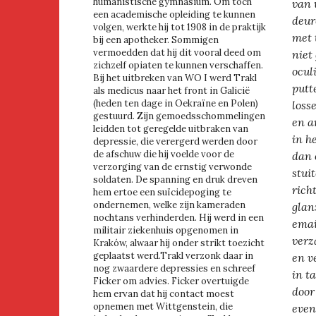
humanistische gymnasium. Om toch
van 
een academische opleiding te kunnen
deur
volgen, werkte hij tot 1908 in de praktijk
met 
bij een apotheker. Sommigen
vermoedden dat hij dit vooral deed om
niet
zichzelf opiaten te kunnen verschaffen.
ocul
Bij het uitbreken van WO I werd Trakl
putt
als medicus naar het front in Galicië
(heden ten dage in Oekraïne en Polen)
loss
gestuurd. Zijn gemoedsschommelingen
en a
leidden tot geregelde uitbraken van
in h
depressie, die verergerd werden door
de afschuw die hij voelde voor de
dan 
verzorging van de ernstig verwonde
stuit
soldaten. De spanning en druk dreven
rich
hem ertoe een suïcidepoging te
ondernemen, welke zijn kameraden
glan
nochtans verhinderden. Hij werd in een
emai
militair ziekenhuis opgenomen in
verz
Kraków, alwaar hij onder strikt toezicht
geplaatst werd.Trakl verzonk daar in
en v
nog zwaardere depressies en schreef
in t
Ficker om advies. Ficker overtuigde
door
hem ervan dat hij contact moest
opnemen met Wittgenstein, die
even