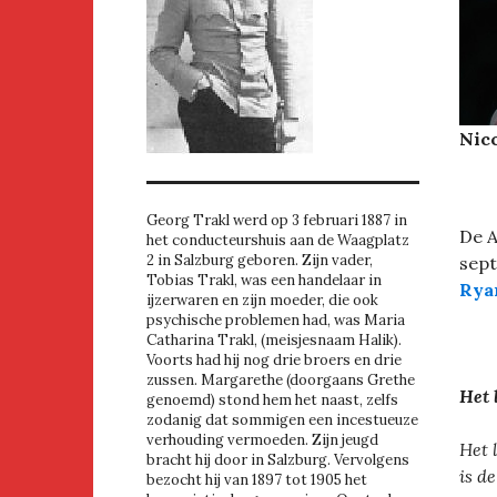
Nic
Georg Trakl werd op 3 februari 1887 in
De 
het conducteurshuis aan de Waagplatz
2 in Salzburg geboren. Zijn vader,
sept
Tobias Trakl, was een handelaar in
Rya
ijzerwaren en zijn moeder, die ook
psychische problemen had, was Maria
Catharina Trakl, (meisjesnaam Halik).
Voorts had hij nog drie broers en drie
zussen. Margarethe (doorgaans Grethe
Het 
genoemd) stond hem het naast, zelfs
zodanig dat sommigen een incestueuze
verhouding vermoeden. Zijn jeugd
Het 
bracht hij door in Salzburg. Vervolgens
is d
bezocht hij van 1897 tot 1905 het