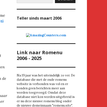
ome
Teller
sinds maart 2006
ti
Link naar Romenu
t
2006 - 2025
ken
Na 19 jaar was het uiteindelijk zo ver. De
n de
database die met de oude romenu
website is verbonden was vol en er
konden geen berichten meer aan
worden toegevoegd. Omdat deze
haar
database niet kon worden uitgebreid is
mer
er nu deze nieuwe romenu blog onder
de nieuwe domeinnaam "romenu.site".