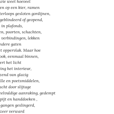
wie weet hoeveel
en op een kier, ramen
terloops gesloten gordijnen,
 geblindeerd of geopend,
i in plafonds,
en, poorten, schachten,
e verbindingen, lekken
ndere gaten
et oppervlak. Maar hoe
ook, eenmaal binnen,
ert het licht
ting het interieur,
zend van glazig
lle en poetsmiddelen,
acht door slijtage
eelvuldige aanraking, gedempt
apijt en handdoeken ,
 gangen geslingerd,
zeer verward