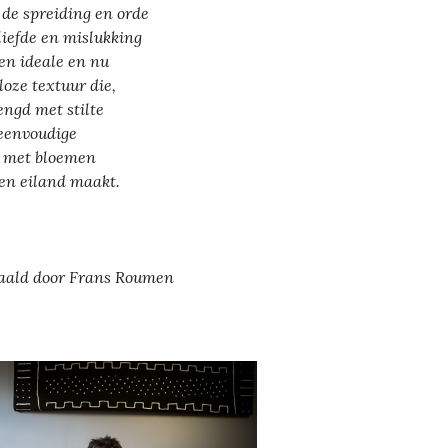
 de spreiding en orde
liefde en mislukking
een ideale en nu
loze textuur die,
ngd met stilte
eenvoudige
l met bloemen
een eiland maakt.
aald door Frans Roumen