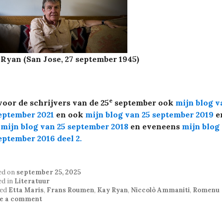
Ryan (San Jose, 27 september 1945)
e
voor de schrijvers van de 25
september ook
mijn blog v
eptember 2021
en ook
mijn blog van 25 september 2019
e
k
mijn blog van 25 september 2018
en eveneens
mijn blog
eptember 2016 deel 2.
ed on
september 25, 2025
ed in
Literatuur
ed
Etta Maris
,
Frans Roumen
,
Kay Ryan
,
Niccolò Ammaniti
,
Romenu
e a comment