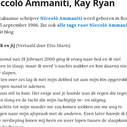
ccolò Ammaniti, Kay Ryan
taliaanse schrijver
Niccolò Ammaniti
werd geboren in R
5 september 1966. Zie ook
alle tags voor Niccolò Ammani
it blog.
Ik en jij
(Vertaald door Etta Maris)
avond van 18 februari 2000 ging ik vroeg naar bed en ik viel
en in slaap, maar ik werd ’s nachts wakker en kon daarna nie
 slapen.
ien over zes lag ik met mijn dekbed tot aan mijn kin opgetrok
open mond te ademen.
was stil in huis. Het enige wat je hoorde was de regen die tege
en sloeg en de lucht die mijn luchtpijp in- en uitging.
achtte tot mijn moeder me zou komen wekken om me weg te
gen naar mijn afspraak met de anderen. Even later hoorde ik 
e verdieping boven mij heen en weer lopen tussen de slaapka