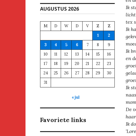
en d
Ik s
AUGUSTUS 2026
lich
tex 
M
D
W
D
V
Z
Z
Ik h
1
2
gekr
moed
3
4
5
6
7
8
9
Ik b
10
11
12
13
14
15
16
en d
17
18
19
20
21
22
23
groe
gela
24
25
26
27
28
29
30
groe
31
Ik s
naas
« jul
momp
De v
haar
Favoriete links
Ik do
‘Lor